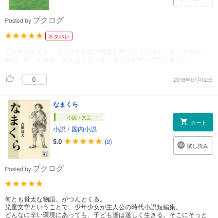
ブクログ
Posted by
ネタバレ
この本を読んで、ぼくは官兵衛の母親が早く亡くなってしまったのや、
妹の「春」の目が、見えなくなってしまうのがビックリしました。
0
2016年07月02日
なまくら
小説・文芸
カート
小説
/
国内小説
5.0
(2)
試し読み
ブクログ
Posted by
何とも骨太な物語。がつんとくる。
児童文学ということで、少年少女が主人公の時代小説短編集。
どんなに辛い環境にあっても、子ども達は逞しく生きる。そこにそっと