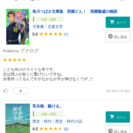
角川つばさ文庫版 西郷どん！ 西郷隆盛の物語
小説・文芸
カート
児童書
/
児童文学
5.0
(1)
試し読み
ブクログ
Posted by
こども向けのライトな本です。
次は翔ぶが如くに繋げたいですね。
全巻持ってるんですがなかなか手が伸びなくてσ^_^;
0
2017年11月16日
官兵衛、駆ける。
小説・文芸
カート
歴史・時代
/
歴史・時代小説
4.5
(2)
試し読み