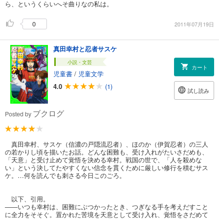
ら、というくらいへそ曲りなの私は。
0
2011年07月19日
真田幸村と忍者サスケ
小説・文芸
カート
児童書
/
児童文学
4.0
(1)
試し読み
ブクログ
Posted by
真田幸村、サスケ（信濃の戸隠流忍者）、ほのか（伊賀忍者）の三人
の若かりし頃を描いたお話。どんな困難も、受け入れがたいさだめも、
「天意」と受け止めて覚悟を決める幸村。戦国の世で、「人を殺めな
い」という決してたやすくない信念を貫くために厳しい修行を積むサス
ケ。…何を読んでも刺さる今日このごろ。
以下、引用。
――いつも幸村は、困難にぶつかったとき、つぎなる手を考えだすこと
に全力をそそぐ。置かれた苦境を天意として受け入れ、覚悟をさだめて