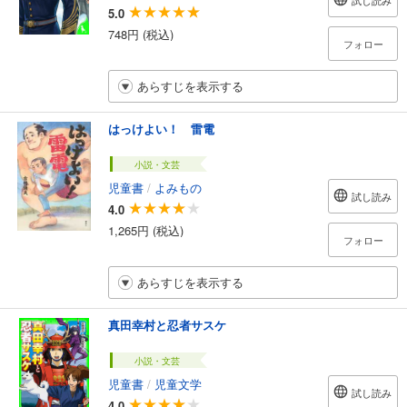
試し読み
5.0
748円 (税込)
フォロー
あらすじを表示する
はっけよい！ 雷電
小説・文芸
児童書
/
よみもの
試し読み
4.0
1,265円 (税込)
フォロー
あらすじを表示する
真田幸村と忍者サスケ
小説・文芸
児童書
/
児童文学
試し読み
4.0