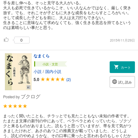
手を差し伸べる、そっと見守る大人がいる。
大人も必死で生きているからこそ、いい人なんかではなく、厳しく突き
放す。でも、それこそが子どもに大きな成長をもたらすところがいい。
そして成長した子どもを前に、大人は太刀打ちできない。
生きることに意味なんて求めなくても、強く生きる意志を持てるという
のは素晴らしい事だと思う。
0
2015年11月29日
なまくら
小説・文芸
カート
小説
/
国内小説
5.0
(2)
試し読み
ブクログ
Posted by
まったく聞いたことも、チラッとでも見たこともない未知の作者です。
たまたま文庫の新刊の中にあって、ペラペラとめくっていたら、ゾクゾ
クと来るものがありました。読もうと思っていますが、帯を見て気がつ
きましたけれど、あさのあつこの推薦文が載っていました、どうしよ
う、読むのやめようかな、その口車に乗ったと言われるのもしゃくだか