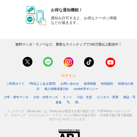
お得な通知機能！
通知を許可すると、お得なクーポン情報
などが届きます。
無料マンガ・ラノベなど、豊富なラインナップで188万冊以上配信中！
ログイン
ご利用ガイド
FAQ(よくある質問)
お問い合わせ
採用情報
利用規約
特商法の表
示
個人情報保護方針
cookie等ポリシー
少年・青年マンガ
少女・女性マンガ
ラノベ
小説・文芸
ビジネス・実用
雑誌・写
真集
TL
BL
ブックライブ（BookLive!）は、BookLiveが運営する電子書店です。TOPPANホールディング
ス、カルチュア・コンビニエンス・クラブ、テレビ朝日の出資を受け、日本最大級の電子書籍配
信サービスを行っています。