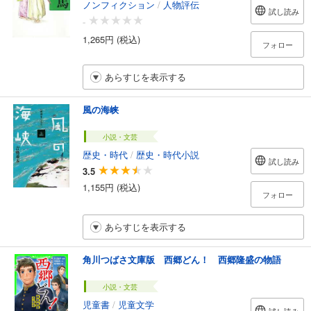
ノンフィクション
/
人物評伝
試し読み
-
1,265円 (税込)
フォロー
あらすじを表示する
風の海峡
小説・文芸
歴史・時代
/
歴史・時代小説
試し読み
3.5
1,155円 (税込)
フォロー
あらすじを表示する
角川つばさ文庫版 西郷どん！ 西郷隆盛の物語
小説・文芸
児童書
/
児童文学