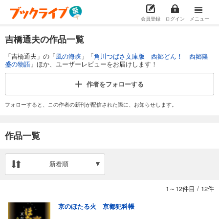
会員登録
ログイン
メニュー
吉橋通夫の作品一覧
「吉橋通夫」の「
風の海峡
」「
角川つばさ文庫版 西郷どん！ 西郷隆
盛の物語
」ほか、ユーザーレビューをお届けします！
作者を
フォローする
フォローすると、この作者の新刊が配信された際に、お知らせします。
作品一覧
新着順
1～12件目
/
12件
京のほたる火 京都犯科帳