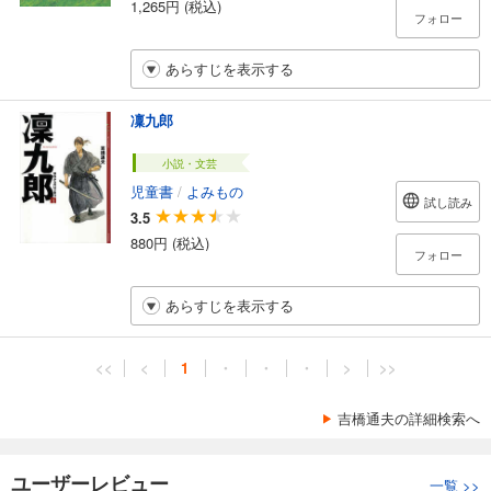
1,265円 (税込)
フォロー
あらすじを表示する
凜九郎
小説・文芸
児童書
/
よみもの
試し読み
3.5
880円 (税込)
フォロー
あらすじを表示する
<<
<
1
・
・
・
>
>>
吉橋通夫の詳細検索へ
ユーザーレビュー
一覧
>>