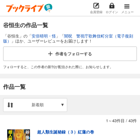
会員登録
ログイン
メニュー
谷恒生の作品一覧
「谷恒生」の「
安倍晴明・怪
」「
闇呪 警視庁歌舞伎町分室（電子復刻
版）
」ほか、ユーザーレビューをお届けします！
作者を
フォローする
フォローすると、この作者の新刊が配信された際に、お知らせします。
作品一覧
新着順
1～43件目
/
43件
超人類生誕秘録（３）紅蓮の巻