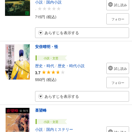
小説
/
国内小説
試し読み
-
715円 (税込)
フォロー
あらすじを表示する
安倍晴明・怪
小説・文芸
歴史・時代
/
歴史・時代小説
試し読み
3.7
550円 (税込)
フォロー
あらすじを表示する
喜望峰
小説・文芸
小説
/
国内ミステリー