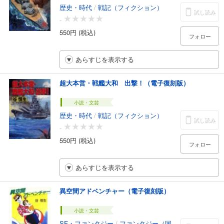
歴史・時代
/
戦記（フィクション）
試し読み
-
550円 (税込)
フォロー
あらすじを表示する
超大本営・戦艦大和 出撃！（電子復刻版）
小説・文芸
歴史・時代
/
戦記（フィクション）
試し読み
-
550円 (税込)
フォロー
あらすじを表示する
異空間アドベンチャー（電子復刻版）
小説・文芸
SF・ファンタジー
/
ファンタジー（国内）