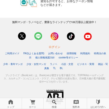
通知を許可すると、お得なクーポン情報
などが届きます。
無料マンガ・ラノベなど、豊富なラインナップで188万冊以上配信中！
ログイン
ご利用ガイド
FAQ(よくある質問)
お問い合わせ
採用情報
利用規約
特商法の表
示
個人情報保護方針
cookie等ポリシー
少年・青年マンガ
少女・女性マンガ
ラノベ
小説・文芸
ビジネス・実用
雑誌・写
真集
TL
BL
ブックライブ（BookLive!）は、BookLiveが運営する電子書店です。TOPPANホールディング
ス、カルチュア・コンビニエンス・クラブ、テレビ朝日の出資を受け、日本最大級の電子書籍配
信サービスを行っています。
トップ
カート
検索
無料本
はじめての方へ