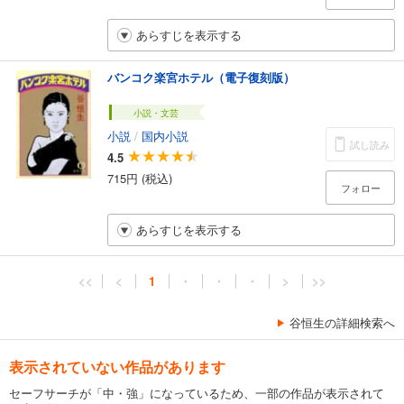
あらすじを表示する
バンコク楽宮ホテル（電子復刻版）
小説・文芸
小説
/
国内小説
試し読み
4.5
715円 (税込)
フォロー
あらすじを表示する
<<
<
1
・
・
・
>
>>
谷恒生の詳細検索へ
表示されていない作品があります
セーフサーチが「中・強」になっているため、一部の作品が表示されて