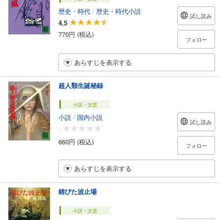
歴史・時代
/
歴史・時代小説
試し読み
4.5
770円 (税込)
フォロー
あらすじを表示する
超人類生誕秘録
小説・文芸
小説
/
国内小説
試し読み
-
660円 (税込)
フォロー
あらすじを表示する
錆びた波止場
小説・文芸