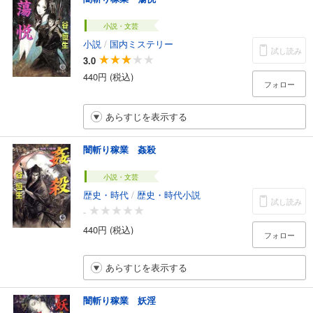
小説・文芸
小説
/
国内ミステリー
試し読み
3.0
440円 (税込)
フォロー
あらすじを表示する
闇斬り稼業 姦殺
小説・文芸
歴史・時代
/
歴史・時代小説
試し読み
-
440円 (税込)
フォロー
あらすじを表示する
闇斬り稼業 妖淫