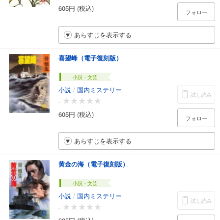
605円 (税込)
フォロー
あらすじを表示する
喜望峰（電子復刻版）
小説・文芸
小説
/
国内ミステリー
試し読み
-
605円 (税込)
フォロー
あらすじを表示する
黄金の海（電子復刻版）
小説・文芸
小説
/
国内ミステリー
試し読み
-
605円 (税込)