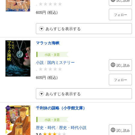
試し読み
-
605円 (税込)
フォロー
あらすじを表示する
マラッカ海峡
小説・文芸
小説
/
国内ミステリー
試し読み
-
605円 (税込)
フォロー
あらすじを表示する
千利休の謀略（小学館文庫）
小説・文芸
歴史・時代
/
歴史・時代小説
試し読み
3.0