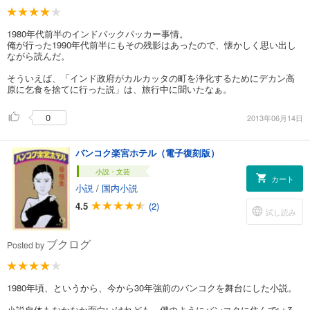
1980年代前半のインドバックパッカー事情。
俺が行った1990年代前半にもその残影はあったので、懐かしく思い出し
ながら読んだ。
そういえば、「インド政府がカルカッタの町を浄化するためにデカン高
原に乞食を捨てに行った説」は、旅行中に聞いたなぁ。
0
2013年06月14日
バンコク楽宮ホテル（電子復刻版）
小説・文芸
カート
小説
/
国内小説
4.5
(2)
試し読み
ブクログ
Posted by
1980年頃、というから、今から30年強前のバンコクを舞台にした小説。
小説自体もなかなか面白いけれども、僕のようにバンコクに住んでいる