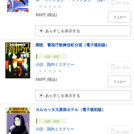
試し読み
-
550円 (税込)
フォロー
あらすじを表示する
闇呪 警視庁歌舞伎町分室（電子復刻版）
小説・文芸
小説
/
国内ミステリー
試し読み
-
550円 (税込)
フォロー
あらすじを表示する
カルカッタ大真珠ホテル（電子復刻版）
小説・文芸
小説
/
国内ミステリー
試し読み