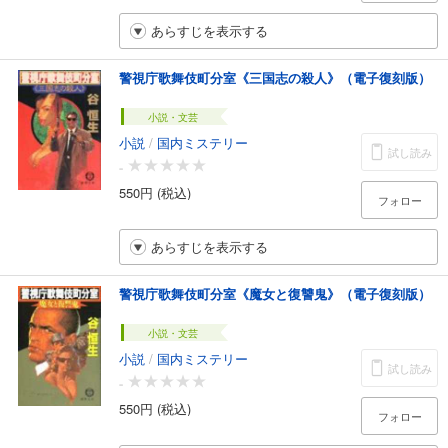
あらすじを表示する
警視庁歌舞伎町分室《三国志の殺人》（電子復刻版）
小説・文芸
小説
/
国内ミステリー
試し読み
-
550円 (税込)
フォロー
あらすじを表示する
警視庁歌舞伎町分室《魔女と復讐鬼》（電子復刻版）
小説・文芸
小説
/
国内ミステリー
試し読み
-
550円 (税込)
フォロー