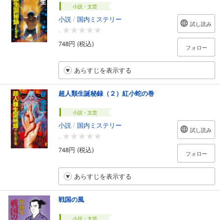
小説・文芸
小説
/
国内ミステリー
試し読み
-
748円 (税込)
フォロー
あらすじを表示する
超人類生誕秘録（２）紅小蛇の巻
小説・文芸
小説
/
国内ミステリー
試し読み
-
748円 (税込)
フォロー
あらすじを表示する
戦国の風
小説・文芸