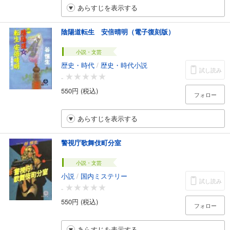
あらすじを表示する
陰陽道転生 安倍晴明（電子復刻版）
小説・文芸
歴史・時代
/
歴史・時代小説
試し読み
-
550円 (税込)
フォロー
あらすじを表示する
警視庁歌舞伎町分室
小説・文芸
小説
/
国内ミステリー
試し読み
-
550円 (税込)
フォロー
あらすじを表示する