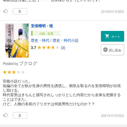
0
2010年01月28日
安倍晴明・怪
小説・文芸
カート
歴史・時代
/
歴史・時代小説
3.7
(3)
試し読み
ブクログ
Posted by
官能小説だった。
短編の全てが妖が生身の男性を誘惑し、精気を取るのを安倍晴明が出現
し助ける。
時代背景はきちんと描写されしっかりとした内容だから全体を把握する
ことはできた。
けど、人物の名前のフリガナは何故男性だけなのか？？
0
2021年07月03日