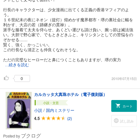
行長のキャラクターは、少女漫画に出てくる正義の香港マフィアのよ
う。
１６世紀末の夜にネオン（提灯）煌めかす魔界都市・堺の裏社会に幅を
利かす、大店の若（跡継ぎの貫禄）。
派手な服着て太夫を侍らせ、あくどい運びも請け負い、腕っ節は滅法強
い。大胆で野心家で、でもときどきふと、キリシタンとしての苦悩をの
ぞかせる……
賢く、強く、かっこいい。
この行長なら清正とも仲良くなれそうな。
ただの完璧なヒーローだと鼻につくこともありますが、堺の実力
...続きを読む
0
2010年07月15日
カルカッタ大真珠ホテル（電子復刻版）
小説・文芸
カート
小説
/
国内ミステリー
4.5
(2)
試し読み
ブクログ
Posted by