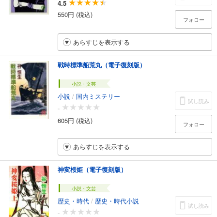
4.5
550円 (税込)
フォロー
あらすじを表示する
戦時標準船荒丸（電子復刻版）
小説・文芸
小説
/
国内ミステリー
試し読み
-
605円 (税込)
フォロー
あらすじを表示する
神変桜姫（電子復刻版）
小説・文芸
歴史・時代
/
歴史・時代小説
試し読み
-