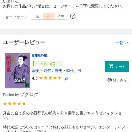
いません。
お探しの作品がない場合は、セーフサーチをOFFに変更してください。
セーフサーチ
中
強
OFF
ユーザーレビュー
一覧
>>
戦国の風
小説・文芸
カート
歴史・時代
/
歴史・時代小説
4.5
(2)
試し読み
ブクログ
Posted by
秀吉に会う前の小西行長の航海を好き勝手に書いちゃうぜフィクショ
ン。
時代考証については？？？と感じる部分もありますが、エンターテイメ
ントとして文句なく面白い！