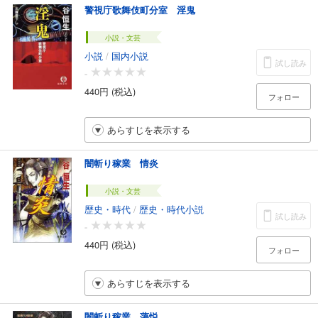
警視庁歌舞伎町分室 淫鬼
小説・文芸
小説
/
国内小説
試し読み
-
440円 (税込)
フォロー
あらすじを表示する
闇斬り稼業 情炎
小説・文芸
歴史・時代
/
歴史・時代小説
試し読み
-
440円 (税込)
フォロー
あらすじを表示する
闇斬り稼業 蕩悦