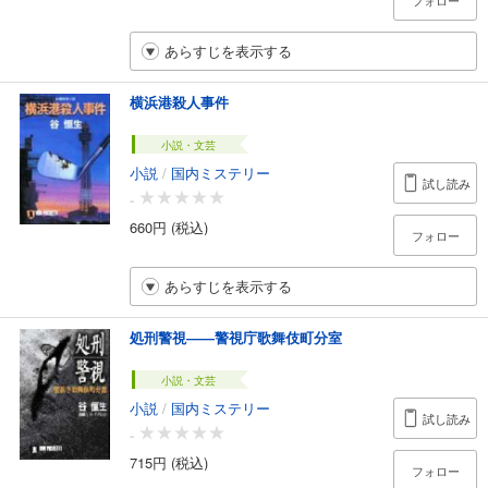
フォロー
あらすじを表示する
横浜港殺人事件
小説・文芸
小説
/
国内ミステリー
試し読み
-
660円 (税込)
フォロー
あらすじを表示する
処刑警視――警視庁歌舞伎町分室
小説・文芸
小説
/
国内ミステリー
試し読み
-
715円 (税込)
フォロー