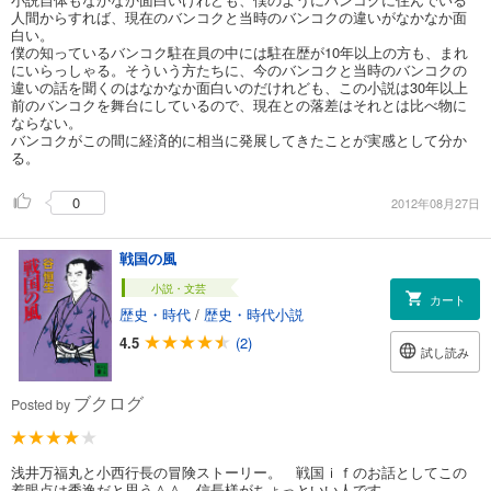
人間からすれば、現在のバンコクと当時のバンコクの違いがなかなか面
白い。
僕の知っているバンコク駐在員の中には駐在歴が10年以上の方も、まれ
にいらっしゃる。そういう方たちに、今のバンコクと当時のバンコクの
違いの話を聞くのはなかなか面白いのだけれども、この小説は30年以上
前のバンコクを舞台にしているので、現在との落差はそれとは比べ物に
ならない。
バンコクがこの間に経済的に相当に発展してきたことが実感として分か
る。
0
2012年08月27日
戦国の風
小説・文芸
カート
歴史・時代
/
歴史・時代小説
4.5
(2)
試し読み
ブクログ
Posted by
浅井万福丸と小西行長の冒険ストーリー。 戦国ｉｆのお話としてこの
着眼点は秀逸だと思う＾＾ 信長様がちょっといい人です。