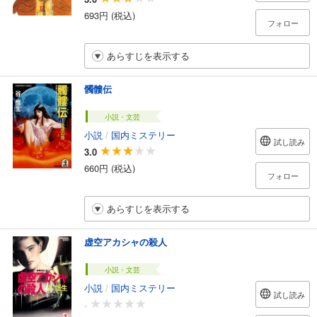
693円 (税込)
フォロー
あらすじを表示する
髑髏伝
小説・文芸
小説
/
国内ミステリー
試し読み
3.0
660円 (税込)
フォロー
あらすじを表示する
虚空アカシャの殺人
小説・文芸
小説
/
国内ミステリー
試し読み
-