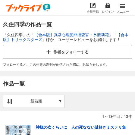
会員登録
ログイン
メニュー
久住四季の作品一覧
「久住四季」の「
【合本版】異常心理犯罪捜査官・氷膳莉花
」「
【合本
版】トリックスターズ
」ほか、ユーザーレビューをお届けします！
作者を
フォローする
フォローすると、この作者の新刊が配信された際に、お知らせします。
作品一覧
新着順
1～13件目
/
13件
神様の次くらいに 人の死なない謎解きミステリ集