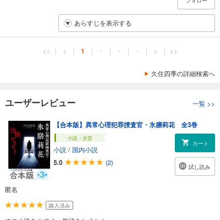
フォロー
あらすじを表示する
<<
<
1
・
・
・
>
>>
久住四季の詳細検索へ
ユーザーレビュー
一覧
>>
【合本版】異常心理犯罪捜査官・氷膳莉花 全3巻
小説・文芸
カート
小説
/
国内小説
5.0
(2)
試し読み
匿名
購入済み