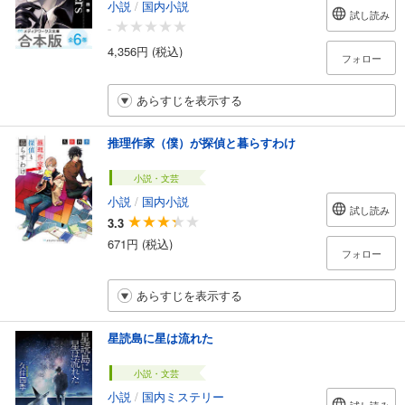
小説
/
国内小説
試し読み
-
4,356円 (税込)
フォロー
あらすじを表示する
推理作家（僕）が探偵と暮らすわけ
小説・文芸
小説
/
国内小説
試し読み
3.3
671円 (税込)
フォロー
あらすじを表示する
星読島に星は流れた
小説・文芸
小説
/
国内ミステリー