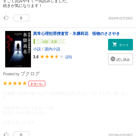
すごく読みやすく一気読みしました。
続きが気になります！
0
2024年02月29日
異常心理犯罪捜査官・氷膳莉花 怪物のささやき
小説・文芸
カート
小説
/
国内小説
3.6
(23)
試し読み
ブクログ
Posted by
ネタバレ
行儀悪く朝食を食べながら冒頭部分を読んだせいでとても辛い思いをし
た
阿良谷博士がとても良いです
莉花とのやり取りも良い
次巻も楽しみです
0
2023年03月08日