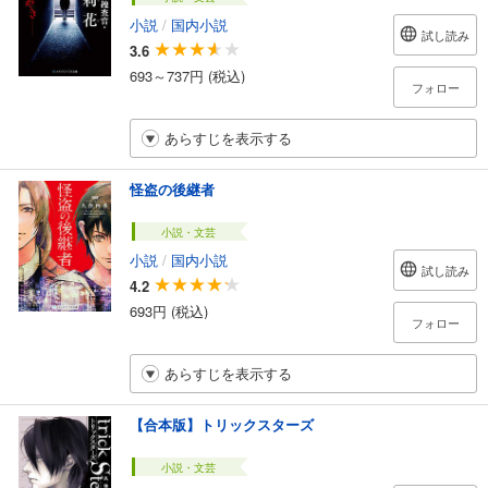
小説
/
国内小説
試し読み
3.6
693～737円 (税込)
フォロー
あらすじを表示する
怪盗の後継者
小説・文芸
小説
/
国内小説
試し読み
4.2
693円 (税込)
フォロー
あらすじを表示する
【合本版】トリックスターズ
小説・文芸