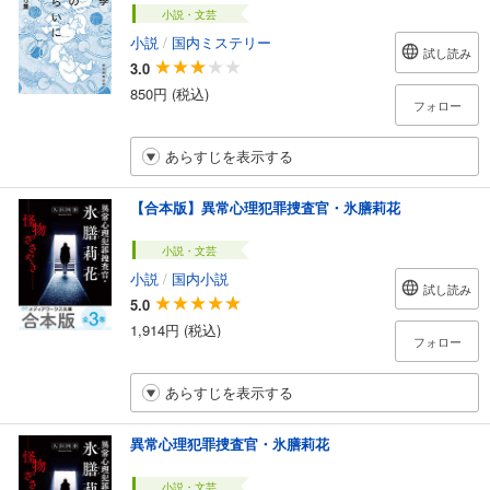
小説・文芸
小説
/
国内ミステリー
試し読み
3.0
850円 (税込)
フォロー
あらすじを表示する
【合本版】異常心理犯罪捜査官・氷膳莉花
小説・文芸
小説
/
国内小説
試し読み
5.0
1,914円 (税込)
フォロー
あらすじを表示する
異常心理犯罪捜査官・氷膳莉花
小説・文芸