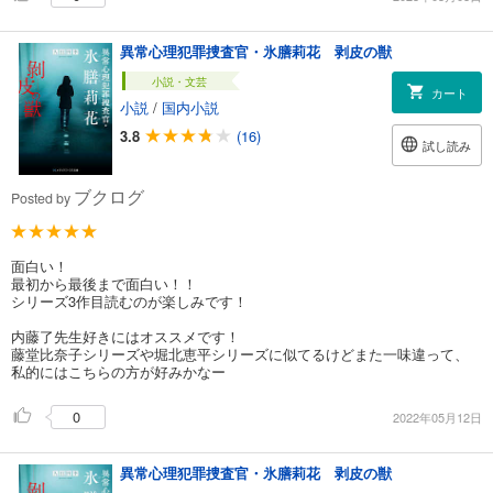
異常心理犯罪捜査官・氷膳莉花 剥皮の獣
小説・文芸
カート
小説
/
国内小説
3.8
(16)
試し読み
ブクログ
Posted by
面白い！
最初から最後まで面白い！！
シリーズ3作目読むのが楽しみです！
内藤了先生好きにはオススメです！
藤堂比奈子シリーズや堀北恵平シリーズに似てるけどまた一味違って、
私的にはこちらの方が好みかなー
0
2022年05月12日
異常心理犯罪捜査官・氷膳莉花 剥皮の獣