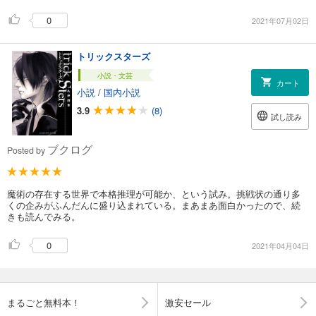
0
2021年07月02日
トリックスターズ
小説・文芸
カート
小説
/
国内小説
3.9
(8)
試し読み
ブクログ
Posted by
魔術の存在する世界で本格推理が可能か、という試み。挑戦状の通り多
くの企みがふんだんに盛り込まれている。まあまあ面白かったので、続
きも読んでみる。
0
2021年04月04日
まるごと無料本！
激安セール