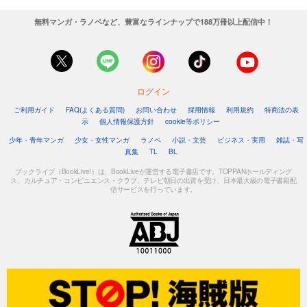
無料マンガ・ラノベなど、豊富なラインナップで188万冊以上配信中！
ログイン
ご利用ガイド
FAQ(よくある質問)
お問い合わせ
採用情報
利用規約
特商法の表
示
個人情報保護方針
cookie等ポリシー
少年・青年マンガ
少女・女性マンガ
ラノベ
小説・文芸
ビジネス・実用
雑誌・写
真集
TL
BL
ブックライブ（BookLive!）は、BookLiveが運営する電子書店です。TOPPANホールディング
ス、カルチュア・コンビニエンス・クラブ、テレビ朝日の出資を受け、日本最大級の電子書籍配
信サービスを行っています。