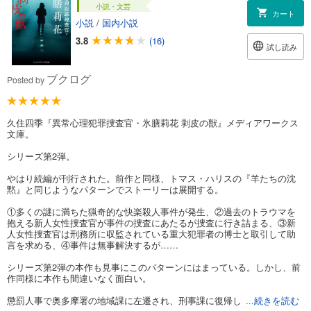
小説・文芸
カート
小説
/
国内小説
3.8
(16)
試し読み
ブクログ
Posted by
久住四季『異常心理犯罪捜査官・氷膳莉花 剥皮の獣』メディアワークス
文庫。
シリーズ第2弾。
やはり続編が刊行された。前作と同様、トマス・ハリスの『羊たちの沈
黙』と同じようなパターンでストーリーは展開する。
①多くの謎に満ちた猟奇的な快楽殺人事件が発生、②過去のトラウマを
抱える新人女性捜査官が事件の捜査にあたるが捜査に行き詰まる、③新
人女性捜査官は刑務所に収監されている重大犯罪者の博士と取引して助
言を求める、④事件は無事解決するが……
シリーズ第2弾の本作も見事にこのパターンにはまっている。しかし、前
作同様に本作も間違いなく面白い。
懲罰人事で奥多摩署の地域課に左遷され、刑事課に復帰し
...続きを読む