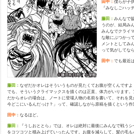
田中：
僕らが子
『みなしごハッ
藤田：
みんなで
うのが、結局み
みんなでクライ
な敵にぶつかっ
メントとしてみ
って気がしてな
田中：
でも最近
藤田：
なぜだかオレはそういうものが見たくてお腹が空くんですよ
でも、そういうクライマックスを描くのは正直、体力がいります。
だからオレの場合は、ノートに登場人物の名前を書いて、それを見
今どこにいるんだっけ？」って、確認しながら原稿を描くという作
田中：
なるほど。
藤田：
『うしおととら』では、オレは絶対に最後にみんなで戦うシ
をコツコツと積み上げていったんです。お腹を減らして、髪の毛も