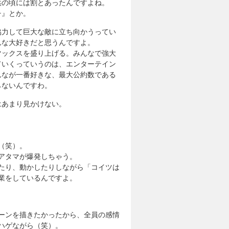
供の頃には割とあったんですよね。
チ』とか。
協力して巨大な敵に立ち向かうってい
んな大好きだと思うんですよ。
マックスを盛り上げる。みんなで強大
ていくっていうのは、エンターテイン
んなが一番好きな、最大公約数である
らないんですわ。
はあまり見かけない。
（笑）。
アタマが爆発しちゃう。
たり、動かしたりしながら「コイツは
業をしているんですよ。
ーンを描きたかったから、全員の感情
ハゲながら（笑）。