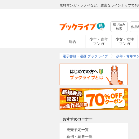
無料マンガ・ラノベなど、豊富なラインナップで18
絞り込み
検索
少年・青年
少女・女性
総合
マンガ
マンガ
電子書籍・漫画 ブックライブ
少年・青年マ
おすすめコーナー
発売予定一覧
新刊・続巻一覧