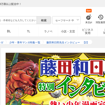
8万冊以上配信中！
Get!
セーフサーチ 中
来店pt
閲覧履
ビジネス
BL
TL
ラノベ
小説・文芸
実用
ンガ
少年・青年マンガ特集一覧
藤田和日郎先生インタビュー 【2】