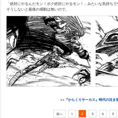
「絶対にやるんだモン！ボク絶対にやるモン！」みたいな気持ちで
そうしないと最後の感動は無いので。
>>『からくりサーカス』時代の泣き
2
前へ
1
3
4
5