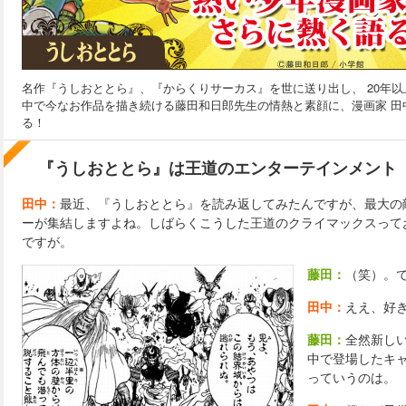
名作『うしおととら』、『からくりサーカス』を世に送り出し、 20年
中で今なお作品を描き続ける藤田和日郎先生の情熱と素顔に、漫画家 田
る！
『うしおととら』は王道のエンターテインメント
田中：
最近、『うしおととら』を読み返してみたんですが、最大の
ーが集結しますよね。しばらくこうした王道のクライマックスって
ですが。
藤田：
（笑）。
田中：
ええ、好
藤田：
全然新し
中で登場したキ
っていうのは。