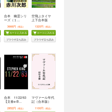
合本 幽霊シリ
空飛ぶタイヤ
ーズ（１...
上下合本版
3666円
1320円
（税込）
（税込）
カートに入れる
カートに入れる
ブラウザ立ち読み
ブラウザ立ち読み
合本 11/22/63
マヴァール年代
【文春e-B...
記（合本版）
2852円
1100円
（税込）
（税込）