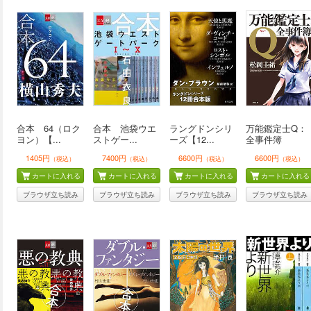
合本 64（ロク
合本 池袋ウエ
ラングドンシリ
万能鑑定士Q：
ヨン）【...
ストゲー...
ーズ【12...
全事件簿
1405円
7400円
6600円
6600円
（税込）
（税込）
（税込）
（税込）
カートに入れる
カートに入れる
カートに入れる
カートに入れる
ブラウザ立ち読み
ブラウザ立ち読み
ブラウザ立ち読み
ブラウザ立ち読み