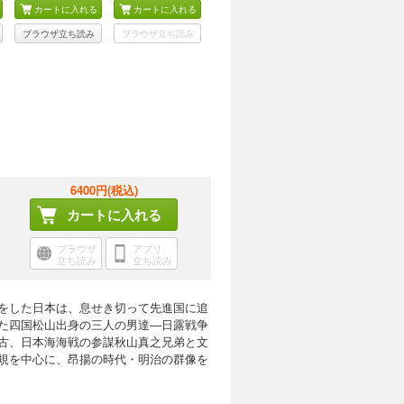
カートに入れる
カートに入れる
ブラウザ立ち読み
ブラウザ立ち読み
6400円(税込)
カートに入れる
ブラウザ
アプリ
立ち読み
立ち読み
をした日本は、息せき切って先進国に追
た四国松山出身の三人の男達―日露戦争
古、日本海海戦の参謀秋山真之兄弟と文
規を中心に、昂揚の時代・明治の群像を