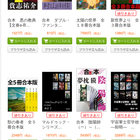
値引きあり
合本 悪の教典
合本 ダブル・
太陽の世界 全
新世界より 全
【文春e-B...
ファンタ...
１８冊合本版
３冊合本版
1527円
815円
7590円
1386円
（税込）
（税込）
（税込）
（税込）
カートに入れる
カートに入れる
カートに入れる
カートに入れる
ブラウザ立ち読み
ブラウザ立ち読み
ブラウザ立ち読み
ブラウザ立ち読み
値引きあり
値引きあり
値引きあり
値引きあり
獣の奏者 全５
マルドゥック・
合本 陰陽師
宇宙軍士官学校
冊合本版
シリーズ...
（一）～（...
―前哨― ...
2348円
1870円
5439円
3289円
（税込）
（税込）
（税込）
（税込）