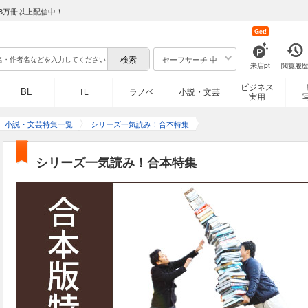
8万冊以上配信中！
Get!
セーフサーチ 中
来店pt
閲覧履
ビジネス
BL
TL
ラノベ
小説・文芸
実用
小説・文芸特集一覧
シリーズ一気読み！合本特集
シリーズ一気読み！合本特集