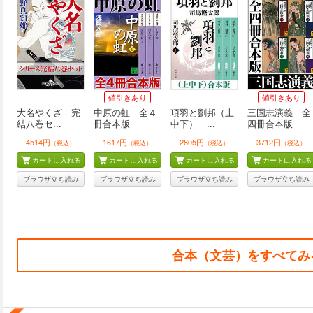
値引きあり
値引きあり
大名やくざ 完
中原の虹 全４
項羽と劉邦（上
三国志演義 全
結八巻セ...
冊合本版
中下） ...
四冊合本版
4514円
1617円
2805円
3712円
（税込）
（税込）
（税込）
（税込）
カートに入れる
カートに入れる
カートに入れる
カートに入れる
ブラウザ立ち読み
ブラウザ立ち読み
ブラウザ立ち読み
ブラウザ立ち読み
合本（文芸）をすべてみ