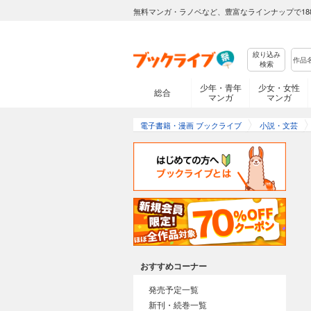
無料マンガ・ラノベなど、豊富なラインナップで18
絞り込み
検索
少年・青年
少女・女性
総合
マンガ
マンガ
電子書籍・漫画 ブックライブ
小説・文芸
おすすめコーナー
発売予定一覧
新刊・続巻一覧