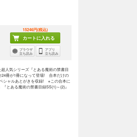
15246円(税込)
カートに入れる
ブラウザ
アプリ
立ち読み
立ち読み
た超人気シリーズ『とある魔術の禁書目
全24冊が1冊になって登場! 合本だけの
ペシャルあとがきを収録! ※この合本に
』『とある魔術の禁書目録SS(1)～(2)』