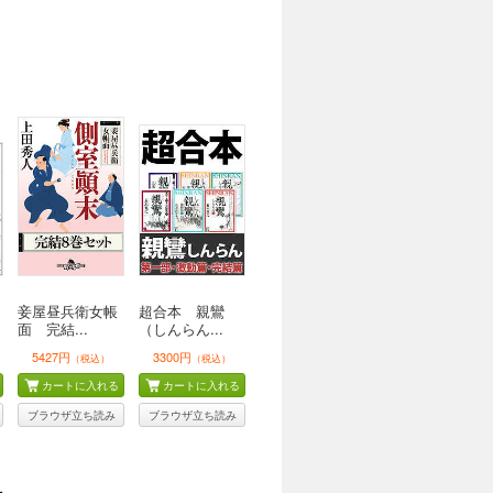
妾屋昼兵衛女帳
超合本 親鸞
面 完結...
（しんらん...
5427円
3300円
（税込）
（税込）
カートに入れる
カートに入れる
ブラウザ立ち読み
ブラウザ立ち読み