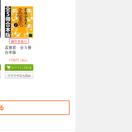
値引きあり
孟嘗君 全５冊
合本版
1732円
（税込）
カートに入れる
ブラウザ立ち読み
る