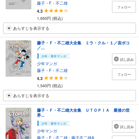
藤子・F・不二雄
フォロー
4.3
1,650円 (税込)
あらすじを表示する
藤子・Ｆ・不二雄大全集 ミラ・クル・１／宙ポコ
／...
少年・青年マンガ
試し読み
少年マンガ
藤子・F・不二雄
フォロー
4.3
1,540円 (税込)
あらすじを表示する
藤子・Ｆ・不二雄大全集 ＵＴＯＰＩＡ 最後の世
界...
少年・青年マンガ
試し読み
少年マンガ
藤子・F・不二雄
/
藤子不二雄A