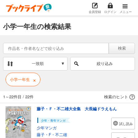
会員登録
ログイン
メニュー
小学一年生の検索結果
検索
一致順
絞り込み
×
小学一年生
1～22件目
/
22件
検索のヒント
藤子・Ｆ・不二雄大全集 大長編ドラえもん
少年・青年マンガ
試し読み
少年マンガ
藤子・F・不二雄