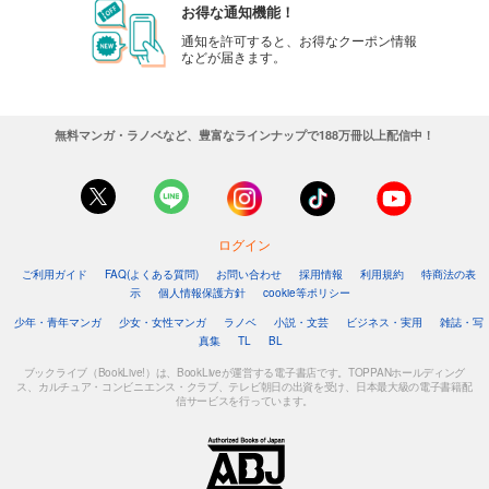
お得な通知機能！
通知を許可すると、お得なクーポン情報
などが届きます。
無料マンガ・ラノベなど、豊富なラインナップで188万冊以上配信中！
ログイン
ご利用ガイド
FAQ(よくある質問)
お問い合わせ
採用情報
利用規約
特商法の表
示
個人情報保護方針
cookie等ポリシー
少年・青年マンガ
少女・女性マンガ
ラノベ
小説・文芸
ビジネス・実用
雑誌・写
真集
TL
BL
ブックライブ（BookLive!）は、BookLiveが運営する電子書店です。TOPPANホールディング
ス、カルチュア・コンビニエンス・クラブ、テレビ朝日の出資を受け、日本最大級の電子書籍配
信サービスを行っています。