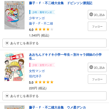
藤子・Ｆ・不二雄大全集 ドビンソン漂流記
少年・青年マンガ
試し読み
少年マンガ
藤子・F・不二雄
フォロー
4.0
1,540円 (税込)
あらすじを表示する
あおちんドキドキ小学一年生～別キャラ姉妹の小学
生...
少女・女性マンガ
試し読み
女性マンガ
現代洋子
フォロー
5.0
220円 (税込)
あらすじを表示する
藤子・Ｆ・不二雄大全集 ウメ星デンカ