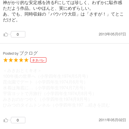
神がかり的な安定感を誇るFにしては珍しく、わずかに駄作感
ただよう作品。いやほんと、実にめずらしい。
あ、でも、同時収録の「バウバウ大臣」は「さすが！」てとこ
だけど。
2013年05月07日
0
ブクログ
Posted by
ネタバレ
＜みきおとミキオ＞
100年後の世界へ（小学四年生1974月5月号）
昆虫園でデート（小学四年生1974月6月号）
水着は海底に…（小学四年生1974月7月号）
宇宙ヨットで月旅行（小学四年生1974月8月号）
みきおのかつやく（小学四年生1974月9月号）
ひみつのタイムトンネル（小学四年生197
...続きを読む
2011年05月02日
0