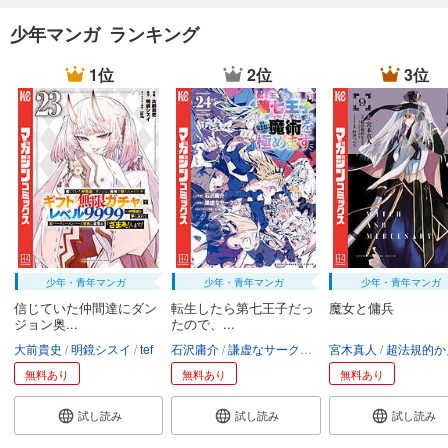
少年マンガ ランキング
1位
2位
3位
少年・青年マンガ
少年・青年マンガ
少年・青年マンガ
信じていた仲間達にダン
転生したら第七王子だっ
魔女と傭兵
ジョン奥...
たので、...
大前貴史
明鏡シスイ
tef
石沢庸介
謙虚なサークル
メル。
宮木真人
超法規的かえ
無料あり
無料あり
無料あり
試し読み
試し読み
試し読み