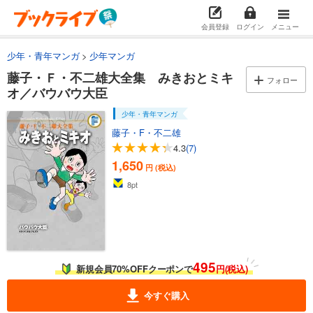
会員登録
ログイン
メニュー
少年・青年マンガ
少年マンガ
藤子・Ｆ・不二雄大全集 みきおとミキ
フォロー
オ／バウバウ大臣
少年・青年マンガ
藤子・F・不二雄
4.3
(7)
1,650
円 (税込)
8
pt
495
新規会員70%OFFクーポンで
円(税込)
今すぐ購入