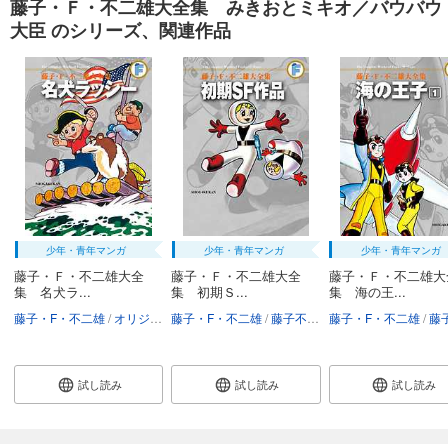
藤子・Ｆ・不二雄大全集 みきおとミキオ／バウバウ
大臣 のシリーズ、関連作品
少年・青年マンガ
少年・青年マンガ
少年・青年マンガ
藤子・Ｆ・不二雄大全
藤子・Ｆ・不二雄大全
藤子・Ｆ・不二雄大
集 名犬ラ...
集 初期Ｓ...
集 海の王...
藤子・F・不二雄
オリジナルテレビS「名犬ラッシー」
藤子・F・不二雄
藤子不二雄A
藤子・F・不二雄
藤子不
試し読み
試し読み
試し読み