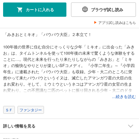
カートに入れる
ブラウザ試し読み
アプリ試し読みはこちら
「みきおとミキオ」「バウバウ大臣」２本立て！
100年後の世界に住む自分にそっくりな少年「ミキオ」に出会った「みき
お」は、タイムトンネルを使って100年後の未来で驚くような体験をする
ことに…。現代と未来を行ったり来たりしながらの「みきお」と「ミキ
オ」の愉快なやりとりが楽しいSFコメディ。 『小学二年生』～『小学四
年生』に連載された「バウバウ大臣」も収録。少年・大二のところに突
然やって来たバウバウというイヌは、滅亡したアマンガワ星の大臣の生
まれ変わり。そして、ミウミウというネコはアマンガワ星の女官の生ま
れ変わり。この不思議な二匹のペットに振り回される少年・大二のドタ
バタSF。そして、大二少年には、意外な秘密が隠されていたのだ…。
...続きを読む
ＳＦ
ファンタジー
詳しい情報を見る