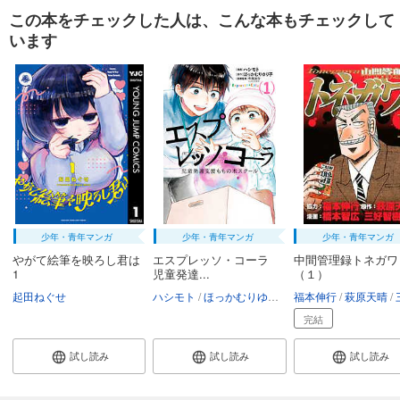
この本をチェックした人は、こんな本もチェックして
います
少年・青年マンガ
少年・青年マンガ
少年・青年マンガ
やがて絵筆を映ろし君は
エスプレッソ・コーラ
中間管理録トネガワ
1
児童発達...
（１）
起田ねぐせ
ハシモト
ほっかむりゆり子
福本伸行
萩原天晴
三
完結
試し読み
試し読み
試し読み