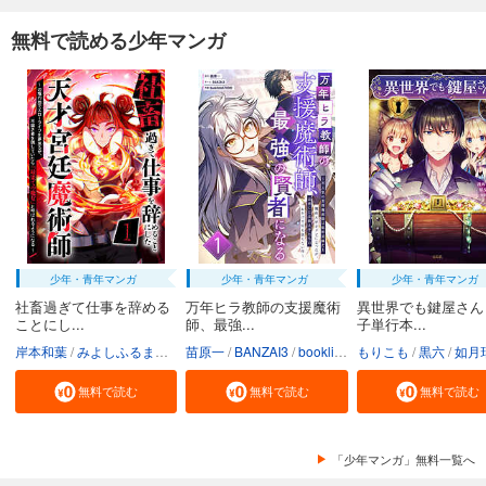
無料で読める少年マンガ
少年・青年マンガ
少年・青年マンガ
少年・青年マンガ
社畜過ぎて仕事を辞める
万年ヒラ教師の支援魔術
異世界でも鍵屋さん
ことにし...
師、最強...
子単行本...
岸本和葉
みよしふるまち
booklistaSTUDIO
苗原一
BANZAI3
booklistaSTUDIO
もりこも
黒六
如月
無料で読む
無料で読む
無料で読む
「少年マンガ」無料一覧へ