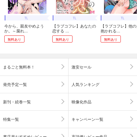
TL
TL
TL
今から、親友やめよう
【ラブコフレ】あなたの
【ラブコフレ】他の
か。～腐れ...
恋する ...
抱かれる...
無料あり
無料あり
無料あり
まるごと無料本！
激安セール
発売予定一覧
人気ランキング
新刊・続巻一覧
映像化作品
特集一覧
キャンペーン一覧
書店員おすすめレビュー
高評価レビュー作品