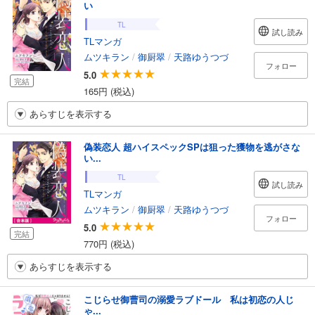
い
TL
試し読み
TLマンガ
ムツキラン
/
御厨翠
/
天路ゆうつづ
フォロー
5.0
完結
165円 (税込)
あらすじを表示する
偽装恋人 超ハイスペックSPは狙った獲物を逃がさな
い...
TL
試し読み
TLマンガ
ムツキラン
/
御厨翠
/
天路ゆうつづ
フォロー
5.0
完結
770円 (税込)
あらすじを表示する
こじらせ御曹司の溺愛ラブドール 私は初恋の人じ
ゃ...