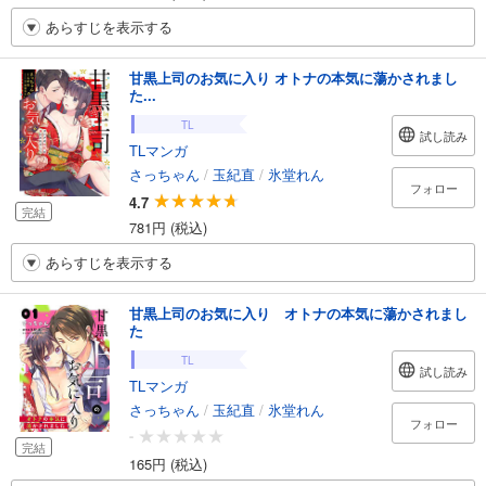
あらすじを表示する
甘黒上司のお気に入り オトナの本気に蕩かされまし
た...
TL
試し読み
TLマンガ
さっちゃん
/
玉紀直
/
氷堂れん
フォロー
4.7
完結
781円 (税込)
あらすじを表示する
甘黒上司のお気に入り オトナの本気に蕩かされまし
た
TL
試し読み
TLマンガ
さっちゃん
/
玉紀直
/
氷堂れん
フォロー
-
完結
165円 (税込)