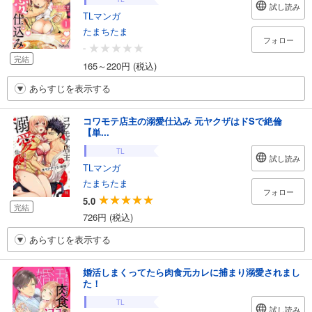
試し読み
TLマンガ
たまちたま
フォロー
-
完結
165～220円 (税込)
あらすじを表示する
コワモテ店主の溺愛仕込み 元ヤクザはドSで絶倫
【単...
TL
試し読み
TLマンガ
たまちたま
フォロー
5.0
完結
726円 (税込)
あらすじを表示する
婚活しまくってたら肉食元カレに捕まり溺愛されまし
た！
TL
試し読み