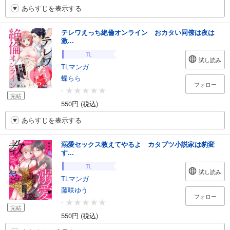
あらすじを表示する
テレワえっち絶倫オンライン おカタい同僚は夜は
激...
TL
試し読み
TLマンガ
蝶らら
フォロー
-
完結
550円 (税込)
あらすじを表示する
溺愛セックス教えてやるよ カタブツ小説家は豹変
す...
TL
試し読み
TLマンガ
藤咲ゆう
フォロー
-
完結
550円 (税込)