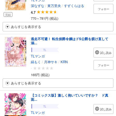
深なずな
/
東万里央
/
すずくらはる
フォロー
4.7
完結
770～781円 (税込)
あらすじを表示する
逃走不可避！ 転生侯爵令嬢はドS公爵を躾け直して
溺...
TL
試し読み
TLマンガ
縞もく
/
月神サキ
/
KRN
フォロー
-
165円 (税込)
あらすじを表示する
【コミックス版】激しく抱いていいですか？ ド真
面...
TL
試し読み
TLマンガ