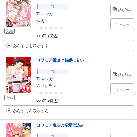
TL
試し読み
TLマンガ
ゆえこ
フォロー
-
完結
110円 (税込)
あらすじを表示する
コワモテ極道はお嬢に甘い
TL
試し読み
TLマンガ
ムツキラン
フォロー
-
完結
220円 (税込)
あらすじを表示する
コワモテ店主の溺愛仕込み
TL