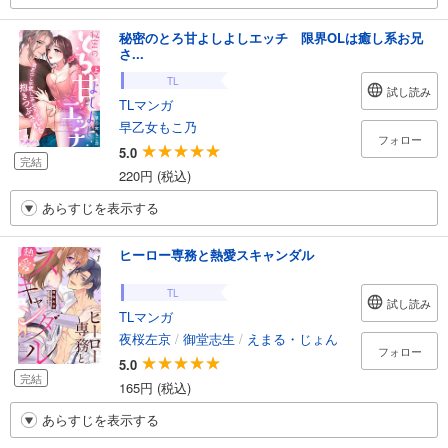
秘密のとろ甘よしよしエッチ 限界OLは癒し系お兄
さ...
TL
試し読み
TLマンガ
早乙女もこ乃
フォロー
5.0
完結
220円 (税込)
あらすじを表示する
ヒーロー専務と熱愛スキャンダル
TL
試し読み
TLマンガ
夜桜左京
/
御堂志生
/
えまる・じょん
フォロー
5.0
完結
165円 (税込)
あらすじを表示する