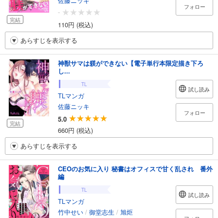
佐藤ニッキ
フォロー
-
完結
110円 (税込)
あらすじを表示する
神獣サマは躾ができない【電子単行本限定描き下ろ
し...
TL
試し読み
TLマンガ
佐藤ニッキ
フォロー
5.0
完結
660円 (税込)
あらすじを表示する
CEOのお気に入り 秘書はオフィスで甘く乱され 番外
編
TL
試し読み
TLマンガ
竹中せい
/
御堂志生
/
旭炬