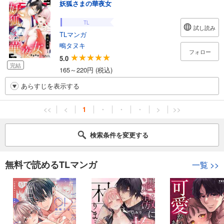
妖狐さまの華夜女
TL
試し読み
TLマンガ
鴫タヌキ
フォロー
5.0
完結
165～220円 (税込)
あらすじを表示する
<<
<
1
・
・
・
>
>>
検索条件を変更する
無料で読めるTLマンガ
一覧
>>