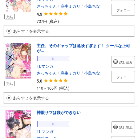
さっちゃん
/
麻生ミカリ
/
小島ちな
フォロー
4.9
完結
737円 (税込)
あらすじを表示する
主任、そのギャップは危険すぎます！ クールな上司
が...
TL
試し読み
TLマンガ
さっちゃん
/
麻生ミカリ
/
小島ちな
フォロー
5.0
完結
110～165円 (税込)
あらすじを表示する
神獣サマは躾ができない
TL
試し読み
TLマンガ