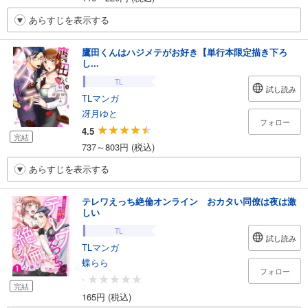
あらすじを表示する
鷹田くんはハジメテがお好き【単行本限定描き下ろ
し...
TL
試し読み
TLマンガ
冴月ゆと
フォロー
4.5
完結
737～803円 (税込)
あらすじを表示する
テレワえっち絶倫オンライン おカタい同僚は夜は激
しい
TL
試し読み
TLマンガ
蝶らら
フォロー
-
完結
165円 (税込)