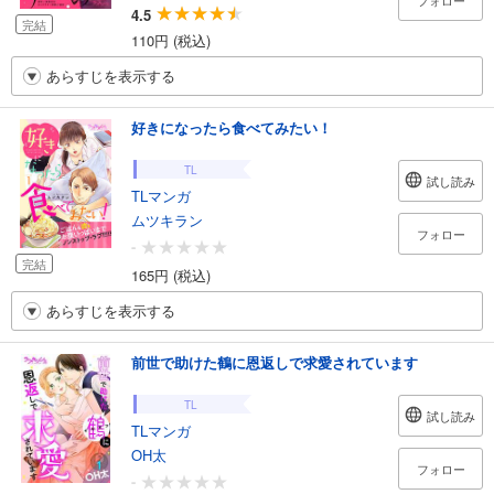
フォロー
4.5
完結
110円 (税込)
あらすじを表示する
好きになったら食べてみたい！
TL
試し読み
TLマンガ
ムツキラン
フォロー
-
完結
165円 (税込)
あらすじを表示する
前世で助けた鶴に恩返しで求愛されています
TL
試し読み
TLマンガ
OH太
フォロー
-