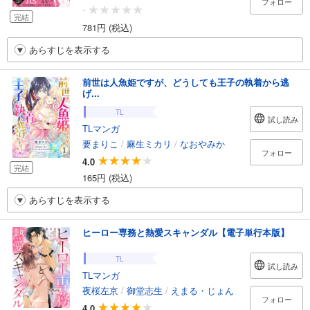
フォロー
-
完結
781円 (税込)
あらすじを表示する
前世は人魚姫ですが、どうしても王子の執着から逃
げ...
TL
試し読み
TLマンガ
要まりこ
/
麻生ミカリ
/
なおやみか
フォロー
4.0
完結
165円 (税込)
あらすじを表示する
ヒーロー専務と熱愛スキャンダル【電子単行本版】
TL
試し読み
TLマンガ
夜桜左京
/
御堂志生
/
えまる・じょん
フォロー
4.0