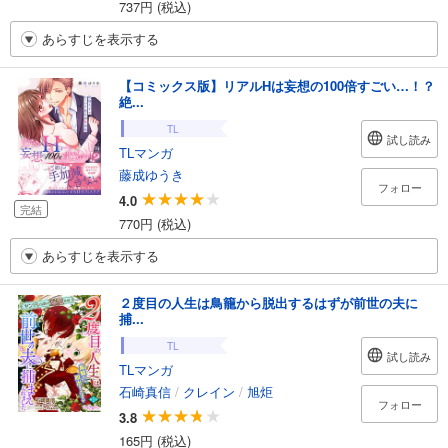
737円 (税込)
あらすじを表示する
【コミックス版】リアルHは妄想の100倍すごい…！？
絶...
TL
試し読み
TLマンガ
藤成ゆうき
フォロー
4.0
完結
770円 (税込)
あらすじを表示する
２度目の人生は鳥籠から脱出するはずが前世の夫に
捕...
TL
試し読み
TLマンガ
石崎真信
/
クレイン
/
旭炬
フォロー
3.8
165円 (税込)