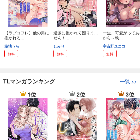
【ラブコフレ】他の男に
過激に抱かれて困りま…
一生、可愛がってあ
抱かれる...
せん！ ...
から～執...
路地うら
しみり
宇宙野ユニコ
無料
無料
無料
TLマンガランキング
一覧
>>
1位
2位
3位