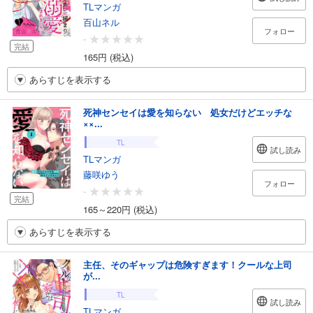
TLマンガ
百山ネル
フォロー
-
完結
165円 (税込)
あらすじを表示する
死神センセイは愛を知らない 処女だけどエッチな
××...
TL
試し読み
TLマンガ
藤咲ゆう
フォロー
-
完結
165～220円 (税込)
あらすじを表示する
主任、そのギャップは危険すぎます！クールな上司
が...
TL
試し読み
TLマンガ