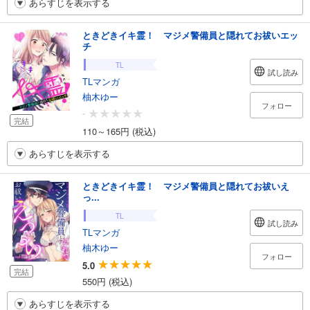
あらすじを表示する
ときどきイキ霊！ マジメ警備員と隠れてお祓いエッ
チ
TL
試し読み
TLマンガ
柚木ゆー
フォロー
-
完結
110～165円 (税込)
あらすじを表示する
ときどきイキ霊！ マジメ警備員と隠れてお祓いえ
っ...
TL
試し読み
TLマンガ
柚木ゆー
フォロー
5.0
完結
550円 (税込)
あらすじを表示する