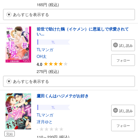
165円 (税込)
あらすじを表示する
前世で助けた鶴（イケメン）に恩返しで求愛されて
い...
TL
試し読み
TLマンガ
OH太
フォロー
4.0
275円 (税込)
あらすじを表示する
鷹田くんはハジメテがお好き
TL
試し読み
TLマンガ
冴月ゆと
フォロー
-
完結
110～220円 (税込)