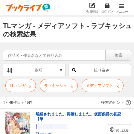
会員登録
ログイン
メニュー
TLマンガ - メディアソフト - ラブキッシュ
の検索結果
検索
一致順
絞り込み
×
×
×
TLマンガ
ラブキッシュ
メディアソフト
1～49件目
/
49件
検索のヒント
離縁されました。再婚しました。仮面侯爵の初恋
【単...
TL
試し読み
TLマンガ