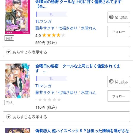
金曜日の秘密 クールな上司に甘く偏愛されてます
【合...
TL
試し読み
TLマンガ
藤井サクヤ
/
七福さゆり
/
氷堂れん
フォロー
4.0
完結
550円 (税込)
あらすじを表示する
金曜日の秘密 クールな上司に甘く偏愛されてま
す ...
TL
試し読み
TLマンガ
藤井サクヤ
/
七福さゆり
/
氷堂れん
フォロー
-
完結
110円 (税込)
あらすじを表示する
偽装恋人 超ハイスペックＳＰは狙った獲物を逃がさな