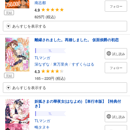
南志都
フォロー
4.9
完結
825円 (税込)
あらすじを表示する
離縁されました。再婚しました。 仮面侯爵の初恋
TL
試し読み
TLマンガ
深なずな
/
東万里央
/
すずくらはる
フォロー
4.3
完結
165～220円 (税込)
あらすじを表示する
妖狐さまの華夜女(はなよめ) 【単行本版】【特典付
き】
TL
試し読み
TLマンガ
鴫タヌキ