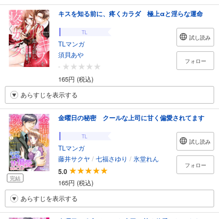
キスを知る前に、疼くカラダ 極上αと淫らな運命
TL
試し読み
TLマンガ
須貝あや
フォロー
-
165円 (税込)
あらすじを表示する
金曜日の秘密 クールな上司に甘く偏愛されてます
TL
試し読み
TLマンガ
藤井サクヤ
/
七福さゆり
/
氷堂れん
フォロー
5.0
完結
165円 (税込)
あらすじを表示する