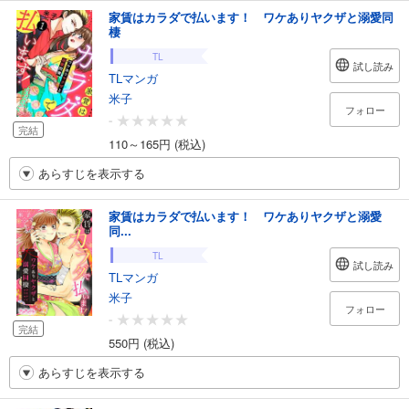
家賃はカラダで払います！ ワケありヤクザと溺愛同
棲
TL
試し読み
TLマンガ
米子
フォロー
-
完結
110～165円 (税込)
あらすじを表示する
家賃はカラダで払います！ ワケありヤクザと溺愛
同...
TL
試し読み
TLマンガ
米子
フォロー
-
完結
550円 (税込)
あらすじを表示する