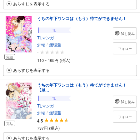
あらすじを表示する
うちの年下ワンコは（もう）待てができません！
TL
試し読み
TLマンガ
炉端
/
無理薫
フォロー
-
完結
110～165円 (税込)
あらすじを表示する
うちの年下ワンコは（もう）待てができません！
【単...
TL
試し読み
TLマンガ
炉端
/
無理薫
フォロー
4.5
完結
737円 (税込)
あらすじを表示する