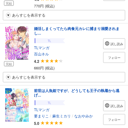
完結
770円 (税込)
あらすじを表示する
婚活しまくってたら肉食元カレに捕まり溺愛されま
し...
TL
試し読み
TLマンガ
百山ネル
フォロー
4.2
完結
660円 (税込)
あらすじを表示する
前世は人魚姫ですが、どうしても王子の執着から逃
げ...
TL
試し読み
TLマンガ
要まりこ
/
麻生ミカリ
/
なおやみか
フォロー
5.0