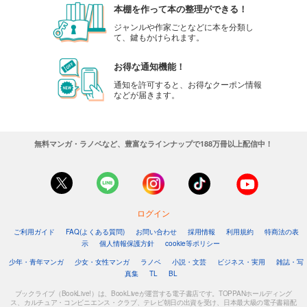
本棚を作って本の整理ができる！
ジャンルや作家ごとなどに本を分類し
て、鍵もかけられます。
お得な通知機能！
通知を許可すると、お得なクーポン情報
などが届きます。
無料マンガ・ラノベなど、豊富なラインナップで188万冊以上配信中！
ログイン
ご利用ガイド
FAQ(よくある質問)
お問い合わせ
採用情報
利用規約
特商法の表
示
個人情報保護方針
cookie等ポリシー
少年・青年マンガ
少女・女性マンガ
ラノベ
小説・文芸
ビジネス・実用
雑誌・写
真集
TL
BL
ブックライブ（BookLive!）は、BookLiveが運営する電子書店です。TOPPANホールディング
ス、カルチュア・コンビニエンス・クラブ、テレビ朝日の出資を受け、日本最大級の電子書籍配