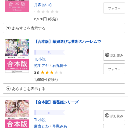
月森あいら
フォロー
-
2,970円 (税込)
あらすじを表示する
【合本版】華婿選びは禁断のハーレムで
TL
試し読み
TL小説
苑生アヤ
/
石丸博子
フォロー
3.0
1,650円 (税込)
あらすじを表示する
【合本版】薔薇姫シリーズ
TL
試し読み
TL小説
麻倉とわ
/
弓槻みあ