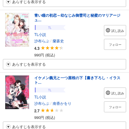
あらすじを表示する
青い瞳の初恋～幼なじみ御曹司と秘蜜のマリアージ
ュ...
TL
試し読み
TL小説
沙布らぶ
/
蘭蒼史
フォロー
4.3
990円 (税込)
あらすじを表示する
イケメン義兄と一つ屋根の下【書き下ろし・イラス
ト...
TL
試し読み
TL小説
沙布らぶ
/
南香かをり
フォロー
2.7
990円 (税込)
あらすじを表示する