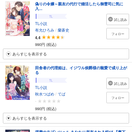
偽りの令嬢～親友の代行で婚活したら御曹司に気に
入...
TL
試し読み
TL小説
有允ひろみ
/
蘭蒼史
フォロー
4.4
990円 (税込)
あらすじを表示する
田舎者の代理姫は、イジワル侯爵様の寵愛で成り上が
る
TL
試し読み
TL小説
秋水つばめ
/
てば
フォロー
-
990円 (税込)
あらすじを表示する
淫蜜のラプンツェル-あなたに所有される悦び-【書下...