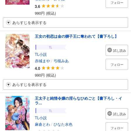
フォロー
3.6
990円 (税込)
あらすじを表示する
王女の初恋は金の獅子王に奪われて【書下ろし】
TL
試し読み
TL小説
赤城まや
/
弓槻みあ
フォロー
4.0
990円 (税込)
あらすじを表示する
王太子と純情令嬢の淫らなひめごと【書下ろし・イ
ラ...
TL
試し読み
TL小説
麻倉とわ
/
ひなた水色
フォロー