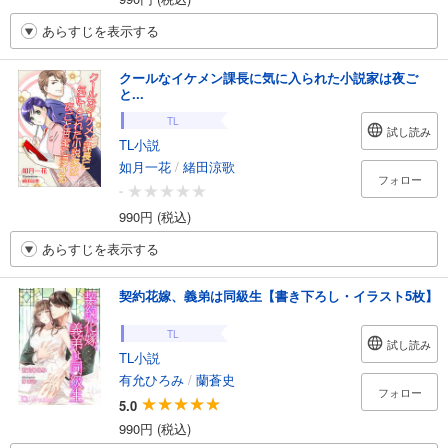
あらすじを表示する
クールなイケメン課長に気に入られた小説家は夜ご
と...
TL
試し読み
TL小説
如月一花
/
緒田涼歌
フォロー
-
990円 (税込)
あらすじを表示する
契約花嫁、義弟は同級生【書き下ろし・イラスト5枚】
TL
試し読み
TL小説
有允ひろみ
/
蘭蒼史
フォロー
5.0
990円 (税込)