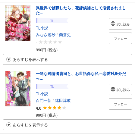
異世界で就職したら、花嫁候補として溺愛されまし
た...
TL
試し読み
TL小説
みなさ遊砂
/
蘭蒼史
フォロー
-
990円 (税込)
あらすじを表示する
一途な純情御曹司と、お世話係な私～恋愛対象外だ
っ...
TL
試し読み
TL小説
百門一新
/
緒田涼歌
フォロー
4.0
990円 (税込)
あらすじを表示する