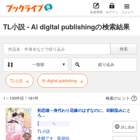
会員登録
ログイン
メニュー
TL小説 - Ai digital publishingの検索結果
検索
一致順
絞り込み
×
×
TL小説
Ai digital publishing
1～100件目
/
191件
検索のヒント
初恋婚～身代わり花嫁のはずなのに、幼馴染みにと
ろ...
TL
試し読み
TL小説
本郷アキ
/
龍胡伯