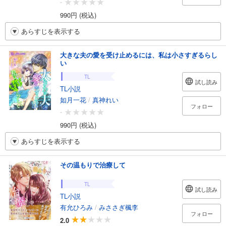
-
990円 (税込)
あらすじを表示する
大きな夫の愛を受け止めるには、私は小さすぎるらし
い
TL
試し読み
TL小説
如月一花
/
真神れい
フォロー
-
990円 (税込)
あらすじを表示する
その温もりで治療して
TL
試し読み
TL小説
有允ひろみ
/
みささぎ楓李
フォロー
2.0