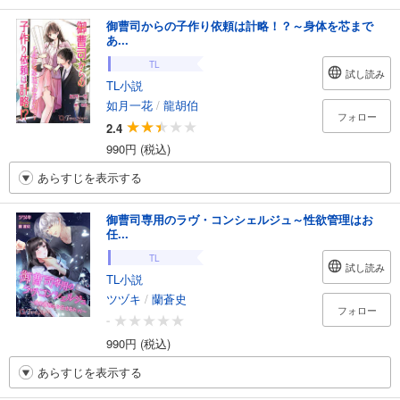
御曹司からの子作り依頼は計略！？～身体を芯まで
あ...
TL
試し読み
TL小説
如月一花
/
龍胡伯
フォロー
2.4
990円 (税込)
あらすじを表示する
御曹司専用のラヴ・コンシェルジュ～性欲管理はお
任...
TL
試し読み
TL小説
ツヅキ
/
蘭蒼史
フォロー
-
990円 (税込)
あらすじを表示する