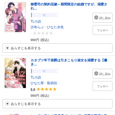
御曹司の契約花嫁～期間限定の結婚ですが、溺愛さ
れ...
TL
試し読み
TL小説
沙布らぶ
/
ひなた水色
フォロー
-
990円 (税込)
あらすじを表示する
カタブツ年下侯爵は引きこもり淑女を溺愛する【書
き...
TL
試し読み
TL小説
ひなた翠
/
龍胡伯
フォロー
5.0
990円 (税込)
あらすじを表示する