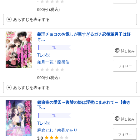
-
990円 (税込)
あらすじを表示する
義理チョコのお返しが重すぎるガチ恋後輩男子は好
き...
TL
試し読み
TL小説
如月一花
/
龍胡伯
フォロー
-
990円 (税込)
あらすじを表示する
銀狼帝の愛囚～復讐の姫は淫蜜にまみれて～【書き
下...
TL
試し読み
TL小説
麻倉とわ
/
南香かをり
フォロー
3.0