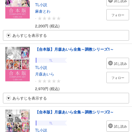
試し読み
TL小説
麻倉とわ
フォロー
-
2,200円 (税込)
あらすじを表示する
【合本版】月森あいら全集～調教シリーズ1～
TL
試し読み
TL小説
月森あいら
フォロー
-
2,970円 (税込)
あらすじを表示する
【合本版】月森あいら全集～調教シリーズ2～
TL
試し読み
TL小説