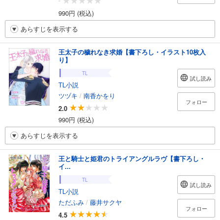
-
990円 (税込)
あらすじを表示する
王太子の穢れなき求婚【書下ろし・イラスト10枚入
り】
TL
試し読み
TL小説
ツヅキ
/
南香かをり
フォロー
2.0
990円 (税込)
あらすじを表示する
王と騎士と姫君のトライアングルラヴ【書下ろし・
イ...
TL
試し読み
TL小説
ただふみ
/
藤井サクヤ
フォロー
4.5