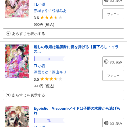
試し読み
TL小説
赤城まや
/
弓槻みあ
フォロー
3.6
990円 (税込)
あらすじを表示する
麗しの歌姫は黒侯爵に愛を捧げる【書下ろし・イラ
ス...
TL
試し読み
TL小説
深雪まゆ
/
深山キリ
フォロー
3.5
990円 (税込)
あらすじを表示する
Egoistic Viscount-メイドは子爵の求愛から逃げら
れ...
TL
試し読み