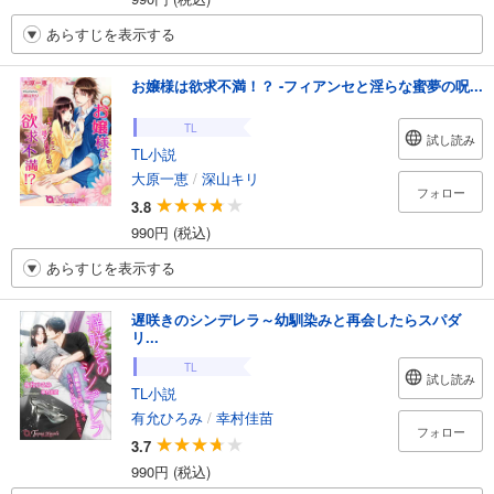
あらすじを表示する
お嬢様は欲求不満！？ -フィアンセと淫らな蜜夢の呪...
TL
試し読み
TL小説
大原一恵
/
深山キリ
フォロー
3.8
990円 (税込)
あらすじを表示する
遅咲きのシンデレラ～幼馴染みと再会したらスパダ
リ...
TL
試し読み
TL小説
有允ひろみ
/
幸村佳苗
フォロー
3.7
990円 (税込)