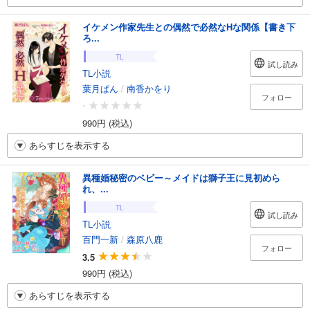
イケメン作家先生との偶然で必然なHな関係【書き下
ろ...
TL
試し読み
TL小説
葉月ぱん
/
南香かをり
フォロー
-
990円 (税込)
あらすじを表示する
異種婚秘密のベビー～メイドは獅子王に見初めら
れ、...
TL
試し読み
TL小説
百門一新
/
森原八鹿
フォロー
3.5
990円 (税込)
あらすじを表示する