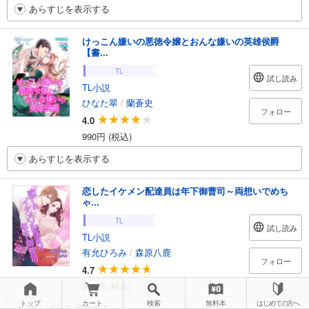
あらすじを表示する
けっこん嫌いの悪徳令嬢とおんな嫌いの英雄侯爵
【書...
TL
試し読み
TL小説
ひなた翠
/
蘭蒼史
フォロー
4.0
990円 (税込)
あらすじを表示する
恋したイケメン配達員は年下御曹司～両想いでめち
ゃ...
TL
試し読み
TL小説
有允ひろみ
/
森原八鹿
フォロー
4.7
990円 (税込)
トップ
カート
検索
無料本
はじめての方へ
あらすじを表示する