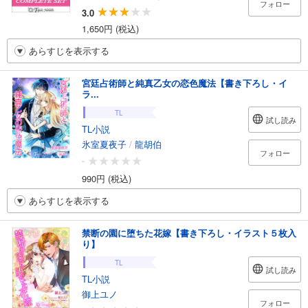
フォロー
3.0
1,650円 (税込)
あらすじを表示する
宮廷占術師と純真乙女の恋色魔法【書き下ろし・イ
ラ...
TL
試し読み
TL小説
氷室夏夜子
/
龍胡伯
フォロー
-
990円 (税込)
あらすじを表示する
禁断の園に堕ちた花嫁【書き下ろし・イラスト５枚入
り】
TL
試し読み
TL小説
御上ユノ
フォロー