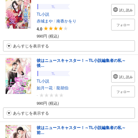
TL
試し読み
TL小説
赤城まや
/
南香かをり
フォロー
4.0
990円 (税込)
あらすじを表示する
彼はニュースキャスター！～TL小説編集者の私～
後...
TL
試し読み
TL小説
如月一花
/
龍胡伯
フォロー
-
990円 (税込)
あらすじを表示する
彼はニュースキャスター！～TL小説編集者の私～
前...