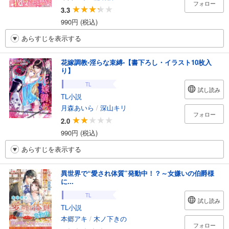
フォロー
3.3
990円 (税込)
あらすじを表示する
花嫁調教-淫らな束縛-【書下ろし・イラスト10枚入
り】
TL
試し読み
TL小説
月森あいら
/
深山キリ
フォロー
2.0
990円 (税込)
あらすじを表示する
異世界で“愛され体質”発動中！？～女嫌いの伯爵様
に...
TL
試し読み
TL小説
本郷アキ
/
木ノ下きの
フォロー