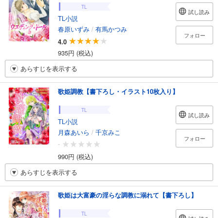
TL
試し読み
TL小説
春原いずみ
/
有馬かつみ
フォロー
4.0
935円 (税込)
あらすじを表示する
歌姫調教【書下ろし・イラスト10枚入り】
TL
試し読み
TL小説
月森あいら
/
千京みこ
フォロー
-
990円 (税込)
あらすじを表示する
歌姫は大富豪の淫らな調教に溺れて【書下ろし】
TL