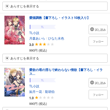
あらすじを表示する
愛猫調教【書下ろし・イラスト10枚入り】
TL
試し読み
TL小説
月森あいら
/
ひなた水色
フォロー
3.0
990円 (税込)
あらすじを表示する
愛欲の塔の淫らで終わらない情欲【書下ろし・イラ
ス...
TL
試し読み
TL小説
如月一花
/
龍胡伯
フォロー
1.0
990円 (税込)