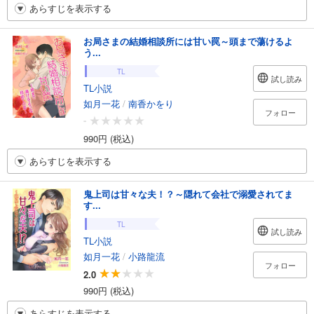
あらすじを表示する
お局さまの結婚相談所には甘い罠～頭まで蕩けるよ
う...
TL
試し読み
TL小説
如月一花
/
南香かをり
フォロー
-
990円 (税込)
あらすじを表示する
鬼上司は甘々な夫！？～隠れて会社で溺愛されてま
す...
TL
試し読み
TL小説
如月一花
/
小路龍流
フォロー
2.0
990円 (税込)
あらすじを表示する