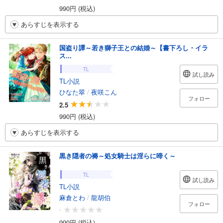
990円 (税込)
あらすじを表示する
国盗り譚～若き獅子王との結婚～【書下ろし・イラ
ス...
TL
試し読み
TL小説
ひなた翠
/
夜咲こん
フォロー
2.5
990円 (税込)
あらすじを表示する
黒き隠者の褥～処女騎士は淫らに啼く～
TL
試し読み
TL小説
麻倉とわ
/
龍胡伯
フォロー
-
990円 (税込)