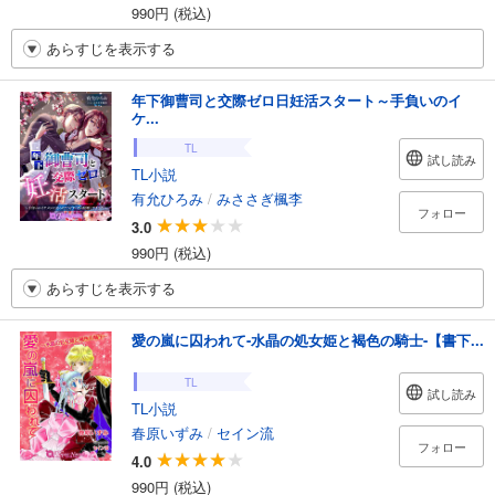
990円 (税込)
あらすじを表示する
年下御曹司と交際ゼロ日妊活スタート～手負いのイ
ケ...
TL
試し読み
TL小説
有允ひろみ
/
みささぎ楓李
フォロー
3.0
990円 (税込)
あらすじを表示する
愛の嵐に囚われて-水晶の処女姫と褐色の騎士-【書下...
TL
試し読み
TL小説
春原いずみ
/
セイン流
フォロー
4.0
990円 (税込)