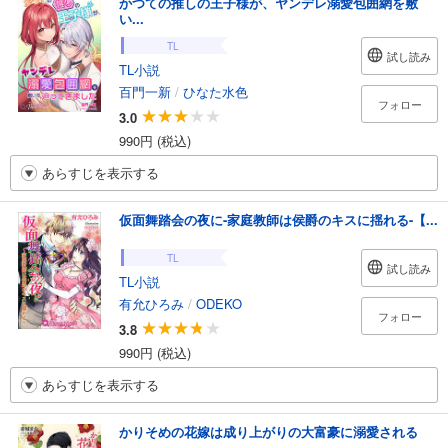
かつての推しの王子様が、ヤンデレ溺愛包囲網を敷
い...
TL
試し読み
TL小説
百門一新
/
ひなた水色
フォロー
3.0
990円 (税込)
あらすじを表示する
仮面舞踏会の夜に-家庭教師は侯爵のキスに揺れる-【...
TL
試し読み
TL小説
有允ひろみ
/
ODEKO
フォロー
3.8
990円 (税込)
あらすじを表示する
かりそめの花嫁は成り上がりの大富豪に溺愛される