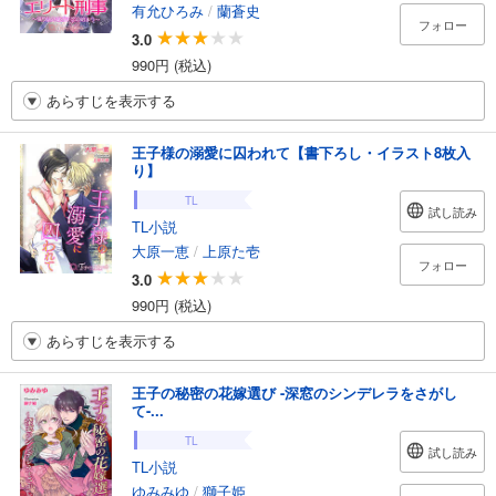
有允ひろみ
/
蘭蒼史
フォロー
3.0
990円 (税込)
あらすじを表示する
王子様の溺愛に囚われて【書下ろし・イラスト8枚入
り】
TL
試し読み
TL小説
大原一恵
/
上原た壱
フォロー
3.0
990円 (税込)
あらすじを表示する
王子の秘密の花嫁選び -深窓のシンデレラをさがし
て-...
TL
試し読み
TL小説
ゆみみゆ
/
獅子姫