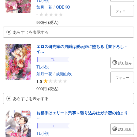
TL小説
如月一花
/
ODEKO
フォロー
-
990円 (税込)
あらすじを表示する
エロス研究家の男爵は愛玩姫に堕ちる【書下ろし・
イ...
TL
試し読み
TL小説
如月一花
/
成瀬山吹
フォロー
1.0
990円 (税込)
あらすじを表示する
お相手はエリート刑事～張り込みはガチ恋の始まり
～...
TL
試し読み
TL小説