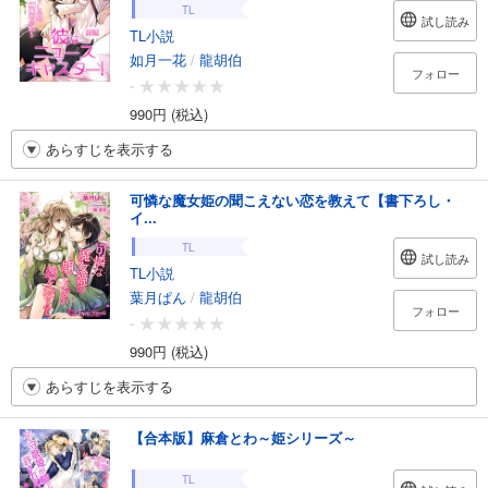
TL
試し読み
TL小説
如月一花
/
龍胡伯
フォロー
-
990円 (税込)
あらすじを表示する
可憐な魔女姫の聞こえない恋を教えて【書下ろし・
イ...
TL
試し読み
TL小説
葉月ぱん
/
龍胡伯
フォロー
-
990円 (税込)
あらすじを表示する
【合本版】麻倉とわ～姫シリーズ～
TL