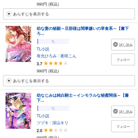
990円 (税込)
あらすじを表示する
幼な妻の秘願～旦那様は閨事嫌いの草食系～【書下
ろ...
TL
試し読み
TL小説
有允ひろみ
/
夜咲こん
フォロー
3.7
990円 (税込)
あらすじを表示する
幼なじみは純白騎士～インモラルな秘蜜関係～【書
下...
TL
試し読み
TL小説
ツヅキ
/
深山キリ
フォロー
2.0
990円 (税込)