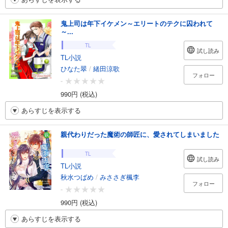
鬼上司は年下イケメン～エリートのテクに囚われて
～...
TL
試し読み
TL小説
ひなた翠
/
緒田涼歌
フォロー
-
990円 (税込)
あらすじを表示する
親代わりだった魔術の師匠に、愛されてしまいました
TL
試し読み
TL小説
秋水つばめ
/
みささぎ楓李
フォロー
-
990円 (税込)
あらすじを表示する