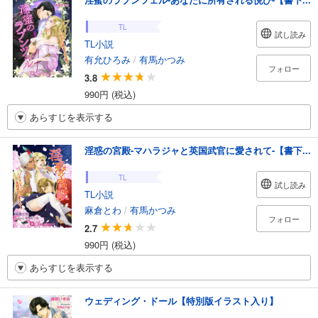
TL
試し読み
TL小説
有允ひろみ
/
有馬かつみ
フォロー
3.8
990円 (税込)
あらすじを表示する
淫惑の宮殿-マハラジャと英国武官に愛されて-【書下...
TL
試し読み
TL小説
麻倉とわ
/
有馬かつみ
フォロー
2.7
990円 (税込)
あらすじを表示する
ウェディング・ドール【特別版イラスト入り】