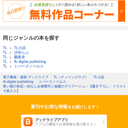
同じジャンルの本を探す
TL
>
TL小説
TL
>
沙布らぶ
TL
>
蘭蒼史
TL
>
Ai digital publishing
TL
>
トパーズノベルス
電子書籍・漫画 ブックライブ
〉
TL（ティーンズラブ）
〉
TL小説
〉
Ai digital publishing
〉
トパーズノベルス
〉
青い瞳の初恋～幼なじみ御曹司と秘蜜のマリアージュ～【書き下ろし・イラスト
５枚入り】
新刊やお得な情報
をお届けします！
ブックライブアプリ
アプリの通知でお得情報を受け取ろう！