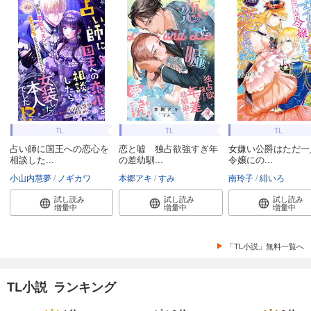
TL
TL
TL
占い師に国王への恋心を
恋と嘘 独占欲強すぎ年
女嫌い公爵はただ一
相談した...
の差幼馴...
令嬢にの...
小山内慧夢
ノギカワ
本郷アキ
すみ
南玲子
緋いろ
試し読み
試し読み
試し読み
増量中
増量中
増量中
「TL小説」無料一覧へ
TL小説 ランキング