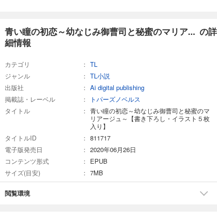
青い瞳の初恋～幼なじみ御曹司と秘蜜のマリア... の詳
細情報
カテゴリ
TL
ジャンル
TL小説
出版社
Ai digital publishing
掲載誌・レーベル
トパーズノベルス
タイトル
青い瞳の初恋～幼なじみ御曹司と秘蜜のマ
リアージュ～【書き下ろし・イラスト５枚
入り】
タイトルID
811717
電子版発売日
2020年06月26日
コンテンツ形式
EPUB
サイズ(目安)
7MB
閲覧環境