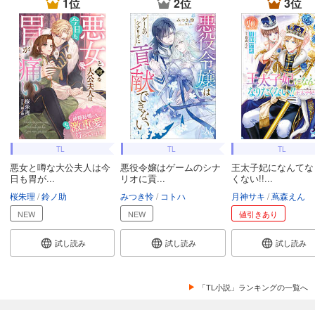
1位
2位
3位
TL
TL
TL
悪女と噂な大公夫人は今
悪役令嬢はゲームのシナ
王太子妃になんてな
日も胃が...
リオに貢...
くない!!...
桜朱理
鈴ノ助
みつき怜
コトハ
月神サキ
蔦森えん
NEW
NEW
値引きあり
試し読み
試し読み
試し読み
「TL小説」ランキングの一覧へ