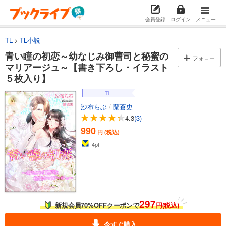
会員登録
ログイン
メニュー
TL
TL小説
青い瞳の初恋～幼なじみ御曹司と秘蜜の
フォロー
マリアージュ～【書き下ろし・イラスト
５枚入り】
TL
沙布らぶ
/
蘭蒼史
4.3
(3)
990
円 (税込)
4
pt
297
新規会員70%OFFクーポンで
円(税込)
今すぐ購入