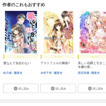
作者のこれもおすすめ
ラノベ
ラノベ
ラノベ
愛なんて似合わない
アストフェルの舞姫1
美しい伯爵と引きこ
令嬢の密...
鈴月奏
蘭蒼史
木村千世
蘭蒼史
黒田美優
蘭蒼史
試し読み
試し読み
試し読み