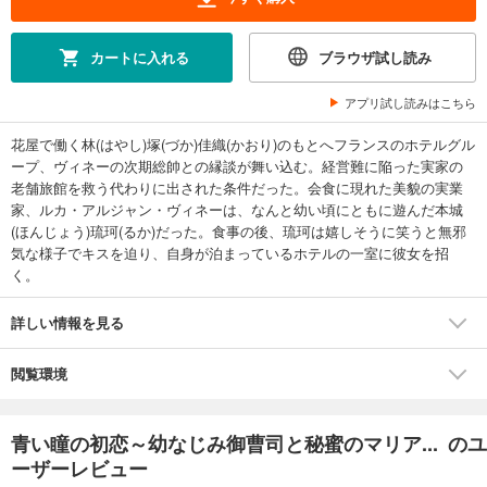
カートに入れる
ブラウザ試し読み
アプリ試し読みはこちら
花屋で働く林(はやし)塚(づか)佳織(かおり)のもとへフランスのホテルグル
ープ、ヴィネーの次期総帥との縁談が舞い込む。経営難に陥った実家の
老舗旅館を救う代わりに出された条件だった。会食に現れた美貌の実業
家、ルカ・アルジャン・ヴィネーは、なんと幼い頃にともに遊んだ本城
(ほんじょう)琉珂(るか)だった。食事の後、琉珂は嬉しそうに笑うと無邪
気な様子でキスを迫り、自身が泊まっているホテルの一室に彼女を招
く。
詳しい情報を見る
閲覧環境
青い瞳の初恋～幼なじみ御曹司と秘蜜のマリア... のユ
ーザーレビュー