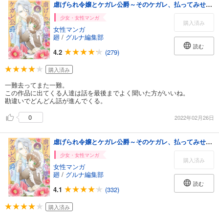
虐げられ令嬢とケガレ公爵～そのケガレ、払ってみせます！～（６）
少女・女性マンガ
購入済み
女性マンガ
廻
/
グルナ編集部
読む
4.2
(279)
購入済み
一難去ってまた一難。
この作品に出てくる人達は話を最後までよく聞いた方がいいね。
勘違いでどんどん話が進んでくる。
0
2022年02月26日
虐げられ令嬢とケガレ公爵～そのケガレ、払ってみせます！～（４）
少女・女性マンガ
購入済み
女性マンガ
廻
/
グルナ編集部
読む
4.1
(332)
購入済み