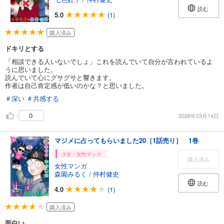
読む
5.0
(1)
購入済み
ドキリとする
「相談できる人いないでしょ」これを読んでいて自分が言われているよ
うに思いました。
読んでいて心にグサグサと響きます。
作者は自己肯定感が低いのかな？と思いました。
＃深い
＃共感する
0
2026年03月14日
マジメに占ってもらいました20［1話売り］ 1巻
少女・女性マンガ
購入済み
女性マンガ
森園みるく
/
仲村健史
読む
4.0
(1)
購入済み
面白い