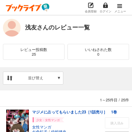
会員登録
ログイン
メニュー
浅友さんのレビュー一覧
レビュー投稿数
いいねされた数
25
0
並び替え
1～25件目
/
25件
マジメに占ってもらいました23［1話売り］ 1巻
少女・女性マンガ
購入済み
女性マンガ
七色虹子
/
仲村健史