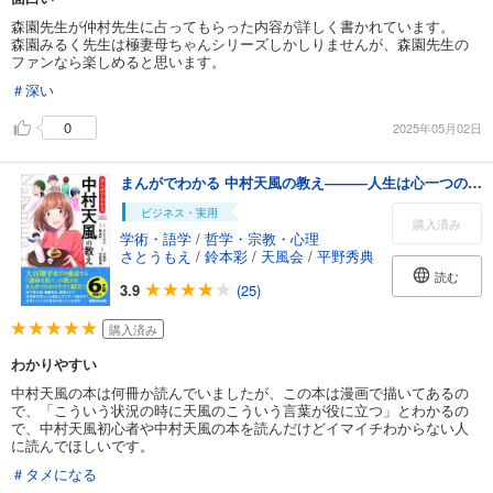
森園先生が仲村先生に占ってもらった内容が詳しく書かれています。
森園みるく先生は極妻母ちゃんシリーズしかしりませんが、森園先生の
ファンなら楽しめると思います。
＃深い
0
2025年05月02日
まんがでわかる 中村天風の教え―――人生は心一つの置きどころ (Business ComicSeries)
ビジネス・実用
購入済み
学術・語学
/
哲学・宗教・心理
さとうもえ
/
鈴本彩
/
天風会
/
平野秀典
読む
3.9
(25)
購入済み
わかりやすい
中村天風の本は何冊か読んでいましたが、この本は漫画で描いてあるの
で、「こういう状況の時に天風のこういう言葉が役に立つ」とわかるの
で、中村天風初心者や中村天風の本を読んだけどイマイチわからない人
に読んでほしいです。
＃タメになる