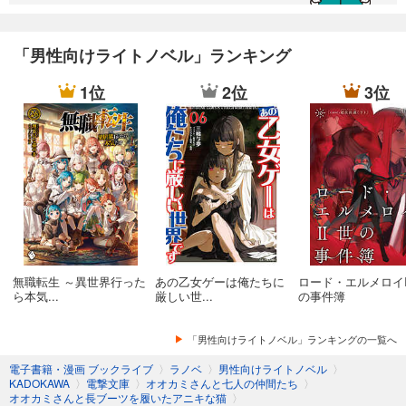
オオカミさんとおかしな家の住人たち
オオカミさんと○人間になりたいピノッキオ
「男性向けライトノベル」ランキング
オオカミさんと亮士くんとたくさんの仲間たち
1位
2位
3位
オオカミさんとハッピーエンドのあとのおはなし
無職転生 ～異世界行った
あの乙女ゲーは俺たちに
ロード・エルメロイI
ら本気...
厳しい世...
の事件簿
「男性向けライトノベル」ランキングの一覧へ
電子書籍・漫画 ブックライブ
〉
ラノベ
〉
男性向けライトノベル
〉
KADOKAWA
〉
電撃文庫
〉
オオカミさんと七人の仲間たち
〉
オオカミさんと長ブーツを履いたアニキな猫
〉