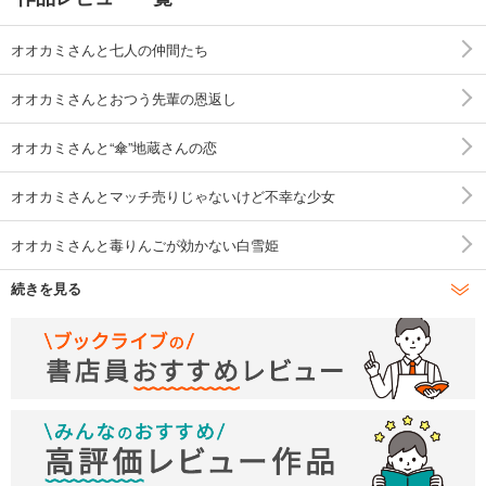
オオカミさんと七人の仲間たち
オオカミさんとおつう先輩の恩返し
オオカミさんと“傘”地蔵さんの恋
オオカミさんとマッチ売りじゃないけど不幸な少女
オオカミさんと毒りんごが効かない白雪姫
続きを見る
オオカミさんと長ブーツを履いたアニキな猫
オオカミさんと洗濯中の天女の羽衣
オオカミさんととっても乙女な分福茶釜
オオカミさんとスピンオフ 地蔵さんとちょっと変わった日本恋話