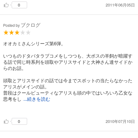
2011年06月05日
0
ブクログ
Posted by
オオカミさんシリーズ第6弾。
いつものドタバタラブコメをしつつも、大ボスの羊飼が暗躍す
る話で同じ時系列を頭取やアリスサイドと大神さん達サイドか
らのお話。
頭取とアリスサイドの話では今までスポットの当たらなかった
アリスがメインの話。
普段はクールビューティなアリスも頭の中ではいろいろ乙女な
思考をし
...続きを読む
ているのがいかにも微笑ましいｗ
相思相愛な頭取とアリスではあるが、後書きの作者のネタがも
2010年07月10日
0
のすごくはまり過ぎて作中では結ばれない気がします；；
大神さんサイドは・・・いつものごとく。