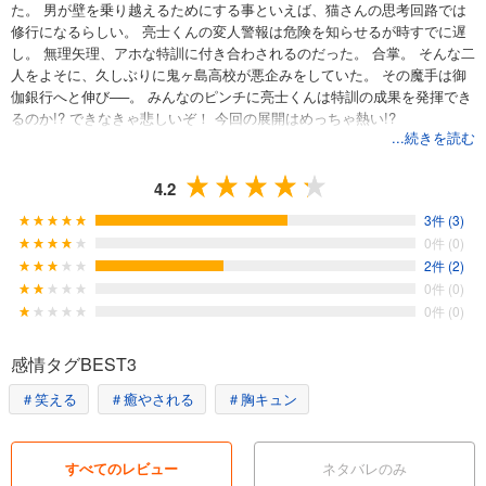
た。 男が壁を乗り越えるためにする事といえば、猫さんの思考回路では
修行になるらしい。 亮士くんの変人警報は危険を知らせるが時すでに遅
し。 無理矢理、アホな特訓に付き合わされるのだった。 合掌。 そんな二
人をよそに、久しぶりに鬼ヶ島高校が悪企みをしていた。 その魔手は御
伽銀行へと伸び──。 みんなのピンチに亮士くんは特訓の成果を発揮でき
るのか!? できなきゃ悲しいぞ！ 今回の展開はめっちゃ熱い!?
...続きを読む
4.2
3件 (3)
0件 (0)
2件 (2)
0件 (0)
0件 (0)
感情タグBEST3
＃笑える
＃癒やされる
＃胸キュン
すべてのレビュー
ネタバレのみ