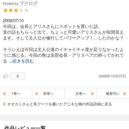
ブクログ
亮士は視線恐怖症を少しでも改善しようと努力し、大神さんは
Posted by
そんな亮士にご褒美をあげようと思うくらいには二人の距離は
近づいてきてる模様。
2008/07/10
あとこれで御伽銀行のメンバーで個別のエピソードが無いのは
今回は、会長とアリスさんにスポットを置いた話。
魔女さんか・・・。でもこの人のエピソードは思いつかないな
昔の話もちらっと出て、ちょっと可愛いアリスさんが垣間見え
ぁ；；
ます。そして主人公が修行してパワーアップ！…したのかな？
そういえば今回は主人公達のイチャイチャ度が足りなかったよ
うに感じる。今回の巻は全部会長・アリスペアの持ってかれて
る
...続きを読む
んじゃねーの？ｗ
2009年10月07日
0
1巻へ
前巻へ
次巻へ
最新刊へ
オオカミさんと長ブーツを履いたアニキな猫の作品詳細に戻る
作品レビュー一覧