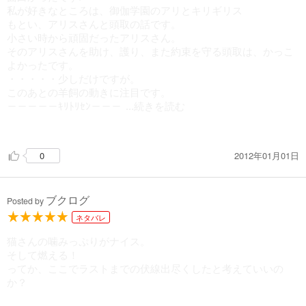
私が好きなところは、御伽学園のアリとキリギリス
もとい、アリスさんと頭取の話です。
小さい時から頑固だったアリスさん。
そのアリスさんを助け、護り、また約束を守る頭取は、かっこ
よかったです。
・・・・・少しだけですが。
このあとの羊飼の動きに注目です。
－－－－－ｷﾘﾄﾘｾﾝ－－－
...続きを読む
－－－
新年、あけましておめでとうございます。
2012年01月01日
0
今日から1年で300冊は読みたいと思います＾＾
これからも、よろしくお願いします。
ブクログ
Posted by
ネタバレ
猫さんの噛みっぷりがナイス。
そして燃える！
ってか、ここでラストまでの伏線出尽くしたと考えていいの
か？