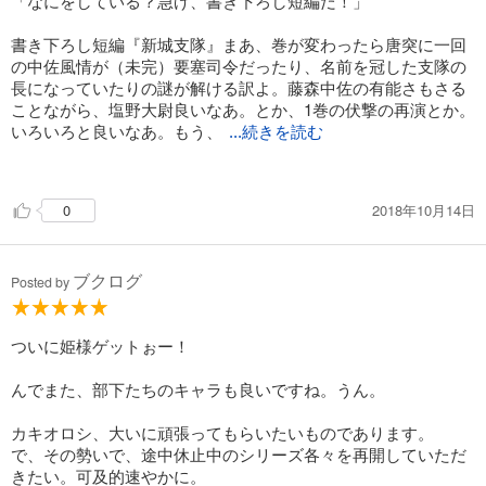
に描く本作品にはある種の居心地の悪さを感じますが、新城が
「なにをしている？急げ、書き下ろし短編だ！」
そのもてる知識や才能を全て利用して活路を見いだそうと奮闘
する姿はやはり「英雄」として語り継がれるに足ると思います
書き下ろし短編『新城支隊』まあ、巻が変わったら唐突に一回
し、戦記ロマン小説として魅力あふれるシリーズだと感じま
の中佐風情が（未完）要塞司令だったり、名前を冠した支隊の
す。
長になっていたりの謎が解ける訳よ。藤森中佐の有能さもさる
ことながら、塩野大尉良いなあ。とか、1巻の伏撃の再演とか。
いろいろと良いなあ。もう、
...続きを読む
書きたいところだけ書いて短編集（外伝集）出しちゃえよ！
2018年10月14日
0
ブクログ
Posted by
ついに姫様ゲットぉー！
んでまた、部下たちのキャラも良いですね。うん。
カキオロシ、大いに頑張ってもらいたいものであります。
で、その勢いで、途中休止中のシリーズ各々を再開していただ
きたい。可及的速やかに。