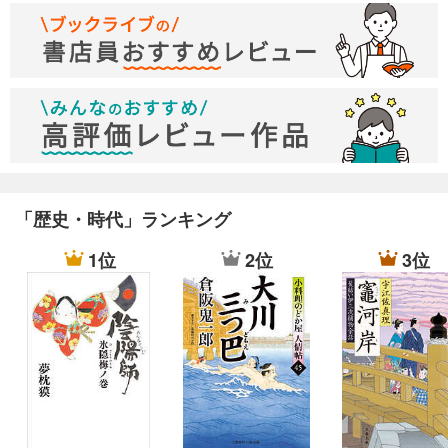
新城支隊 - 皇国の守護者外伝
皇国の守護者５ - 英雄たるの代価
島嶼防衛 皇国の守護者外伝
皇国の守護者６ -逆賊死すべし
お祖母ちゃんは歴史家じゃない 皇国の守護者外伝
「歴史・時代」ランキング
皇国の守護者７ -愛国者どもの宴
1位
2位
3位
新城直衛最初の戦闘 皇国の守護者外伝
皇国の守護者８ -楽園の凶器
我らに天佑なし 皇国の守護者外伝
皇国の守護者９ -皇旗はためくもとで