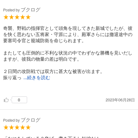
ブクログ
Posted by
奇襲、野戦の指揮官として頭角を現してきた新城でしたが、彼
を快く思わない五将家・守原により、殿軍さらには撤退途中の
要塞司令官と籠城防衛を命じられます。
またしても圧倒的に不利な状況の中でわずかな勝機を見いだし
ますが、彼我の物量の差は明白です。
２日間の攻防戦では双方に甚大な被害が出ます。
振り返っ
...続きを読む
てみれば、先の大戦でも多くの将兵が命を落としましたが、戦
場での特異な精神状態についても、想像することができるのが
2023年06月28日
0
この作品の特徴ではないでしょうか。もちろん、戦争は避ける
べき「絶対悪」ですが、そこに（否応なしに）巻き込まれてし
まった以上は、そのシステムに飲まれて動いた方が「苦しみが
ブクログ
少ない」というのもまた事実なのかもしれません。
Posted by
そういったことをふと考えると、戦争を、その汚い面を隠さず