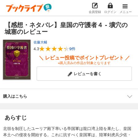
会員登録
ログイン
メニュー
【感想・ネタバレ】皇国の守護者４ - 壙穴の
城塞のレビュー
佐藤大輔
4.3
9件
＼ レビュー投稿でポイントプレゼント ／
※購入済みの作品が対象となります
レビューを書く
購入はこちら
あらすじ
北領を制圧したユーリア殿下率いる帝国軍は龍口湾上陸を果たし、皇国
本土への侵攻を開始する。これに抗すべく皇国軍は、陸軍剣虎兵少佐・