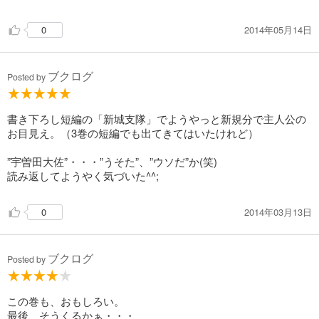
2014年05月14日
0
ブクログ
Posted by
書き下ろし短編の「新城支隊」でようやっと新規分で主人公の
お目見え。（3巻の短編でも出てきてはいたけれど）
”宇曽田大佐”・・・”うそた”、”ウソだ”か(笑)
読み返してようやく気づいた^^;
2014年03月13日
0
ブクログ
Posted by
この巻も、おもしろい。
最後、そうくるかぁ・・・