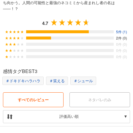
ち向かう。人間の可能性と最強のネコミミから産まれし者の名は
――！？
4.7
5件 (1)
2件 (0)
0件 (0)
0件 (0)
0件 (0)
感情タグBEST3
＃ドキドキハラハラ
＃笑える
＃シュール
すべてのレビュー
ネタバレのみ
評価高い順