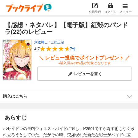
会員登録
ログイン
メニュー
【感想・ネタバレ】【電子版】紅殻のパンド
ラ(22)のレビュー
六道神士
/
士郎正宗
4.7
7件
＼ レビュー投稿でポイントプレゼント ／
※購入済みの作品が対象となります
レビューを書く
購入はこちら
あらすじ
ポセイドンの最凶ウィルス・バイドに対し、P2501ですら為す術もなく敗
れ去ろうとしていた。だがその時、突如現れた新たな戦士がバイドに立