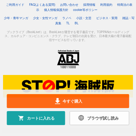
ご利用ガイド
FAQ(よくある質問)
お問い合わせ
採用情報
利用規約
特商法の表
示
個人情報保護方針
cookie等ポリシー
少年・青年マンガ
少女・女性マンガ
ラノベ
小説・文芸
ビジネス・実用
雑誌・写
真集
TL
BL
ブックライブ（BookLive!）は、BookLiveが運営する電子書店です。TOPPANホールディング
ス、カルチュア・コンビニエンス・クラブ、テレビ朝日の出資を受け、日本最大級の電子書籍配
信サービスを行っています。
今すぐ購入
カートに入れる
ブラウザ試し読み