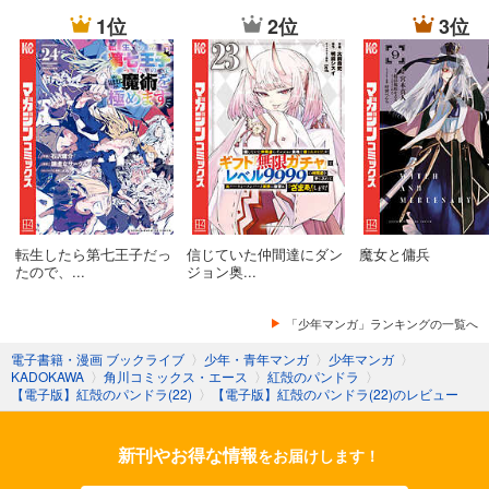
【電子版】紅殻のパンドラ(12)
1位
2位
3位
【電子版】紅殻のパンドラ(13)
【電子版】紅殻のパンドラ(14)
【電子版】紅殻のパンドラ(15)
【電子版】紅殻のパンドラ(16)
転生したら第七王子だっ
信じていた仲間達にダン
魔女と傭兵
【電子版】紅殻のパンドラ(17)
たので、...
ジョン奥...
【電子版】紅殻のパンドラ(18)
「少年マンガ」ランキングの一覧へ
電子書籍・漫画 ブックライブ
〉
少年・青年マンガ
〉
少年マンガ
〉
【電子版】紅殻のパンドラ(19)
KADOKAWA
〉
角川コミックス・エース
〉
紅殻のパンドラ
〉
【電子版】紅殻のパンドラ(22)
〉
【電子版】紅殻のパンドラ(22)のレビュー
【電子版】紅殻のパンドラ(20)
新刊やお得な情報
をお届けします！
【電子版】紅殻のパンドラ(21)