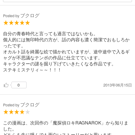
ブクログ
Posted by
自分の青春時代と言っても過言ではないかも。
個人的には無印時代の方が、話の内容も濃く簡潔でおもしろか
ったです。
オカルト話を綺麗な絵で描かれていますが、途中途中で入るギ
ャグが不思議なテンポの作品に仕立てています。
キャラクターの謎を掘り下げていきたくなる作品です。
ステキミステリィ～～！！！
2013年06月15日
0
ブクログ
Posted by
この漫画は、次回作の「魔探偵ロキRAGNAROK」から知りま
した。
どちらを先に呼んでも面白いストーリーだと思います。