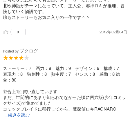
北欧神話がテーマになっていて、主人公、邪神ロキが推理、冒
険していく物語です。
絵もストーリーもお気に入りの一作です＾＾
2012年02月04日
0
ブクログ
Posted by
ストーリー：7 画力：9 魅力：9 デザイン：9 構成：7
表現力：8 独創性：8 熱中度：7 センス：8 感動：8 総
合：80
都合上1回買い直しています
まだ、世間的にあまり知られてなかった頃に四六版(少年コミッ
クサイズ)で集めてました
コミックブレイドに移行してから、魔探偵ロキRAGNARO
...続きを読む
Kとタイトルを変更した際に、新装版としてこちらの無印ロキ