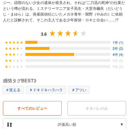
ジー。頭部のない少女の遺体が発見され、それは“二刀流の死神”の仕業だ
という噂が流れる。ミステリーマニア女子高生・大堂寺繭良（だいどう
じ・まゆら）は、燕雀探偵社にいたメガネ青年・闇野（やみの）に依頼
人だと誤解されて、そこの主人である少年探偵・ロキと出会い……!?
3.6
1件 (1)
2件 (2)
4件 (4)
0件 (0)
0件 (0)
感情タグBEST3
＃笑える
＃ドキドキハラハラ
＃アツい
すべてのレビュー
ネタバレのみ
評価高い順