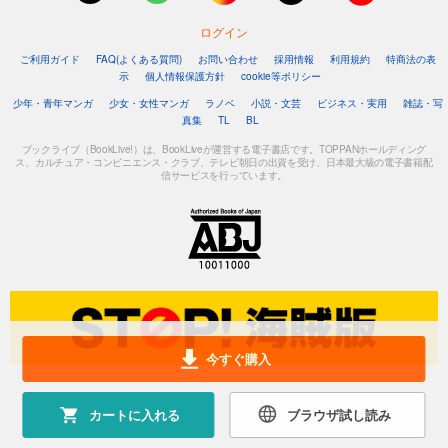
ログイン
ご利用ガイド
FAQ(よくある質問)
お問い合わせ
採用情報
利用規約
特商法の表
示
個人情報保護方針
cookie等ポリシー
少年・青年マンガ
少女・女性マンガ
ラノベ
小説・文芸
ビジネス・実用
雑誌・写
真集
TL
BL
ブックライブ（BookLive!）は、BookLiveが運営する電子書店です。TOPPANホールディング
ス、カルチュア・コンビニエンス・クラブ、テレビ朝日の出資を受け、日本最大級の電子書籍配
信サービスを行っています。
今すぐ購入
カートに入れる
ブラウザ試し読み