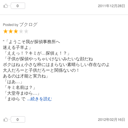
も発売した為、ラグナロクとサイズや表紙の仕様を合わせるた
2011年12月28日
0
めに買い直しました
漫画の方は絵柄は綺麗で、コマ割りも含め漫画全体がすっきり
ブクログ
していますが、説明不足感があったりもするので、ちょっと気
Posted by
を抜いているとどうなっているのかわからなくなったりするよ
うに感じられた気がします
“「ようこそ我が探偵事務所へ
探偵モノとしてはどうかな･･･と思いますので、本格的に推理
迷える子羊よ」
して楽しめる漫画を求めているなら、少しジャンルが違うかも
「ええっ！？キミが…探偵ぇ！？」
しれません
「子供が探偵やっちゃいけないみたいな顔だね
ボクはねぇ小さな枠にはまらない素晴らしい存在なのよ
あくまで北欧神話あたりのキャラをモチーフにしたキャラで探
大人だろーと子供だろーと関係ないの！
偵を題材にした漫画･･･というだけで、自分で犯人を推理しな
あるのは才能と実力ね」
がら読む･･･とかいうような内容ではないので、そういうのを
「はあ…」
求めている人は注意が必要です
「キミ名前は？」
「大堂寺まゆら…」
好きなキャラは、まゆらとまゆらパパ
「まゆら で
...続きを読む
依頼は？」”[P.20]
2012年02月16日
0
北欧神話よく知ってたらもっと楽しめるだろうなと。
まゆらパパのキャラ好き。