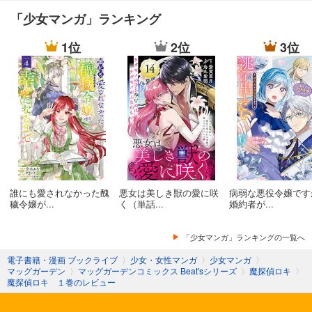
「少女マンガ」ランキング
1位
2位
3位
誰にも愛されなかった醜
悪女は美しき獣の愛に咲
病弱な悪役令嬢です
穢令嬢が...
く（単話...
婚約者が...
「少女マンガ」ランキングの一覧へ
電子書籍・漫画 ブックライブ
〉
少女・女性マンガ
〉
少女マンガ
〉
マッグガーデン
〉
マッグガーデンコミックス Beat'sシリーズ
〉
魔探偵ロキ
〉
魔探偵ロキ １巻のレビュー