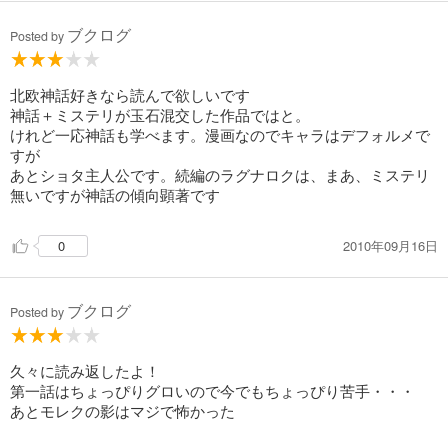
目の描き方とか。
ブクログ
Posted by
“「しかし人間てのは昔から演劇が好きだよね——
現実でも他人に対してどこかしら演技してるのに
人間ておかしな生き物だよねー」”[P.72]
北欧神話好きなら読んで欲しいです
神話＋ミステリが玉石混交した作品ではと。
けれど一応神話も学べます。漫画なのでキャラはデフォルメで
すが
あとショタ主人公です。続編のラグナロクは、まあ、ミステリ
無いですが神話の傾向顕著です
2010年09月16日
0
ブクログ
Posted by
久々に読み返したよ！
第一話はちょっぴりグロいので今でもちょっぴり苦手・・・
あとモレクの影はマジで怖かった