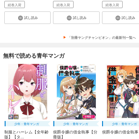
続巻入荷
続巻入荷
続巻入荷
試し読み
試し読み
試し読み
「別冊ヤングチャンピオン」の最新刊一覧へ
無料で読める青年マンガ
少年・青年マンガ
少年・青年マンガ
少年・青年マンガ
制服とハーレム【全年齢
侯爵令嬢の借金執事【分
侯爵令嬢の借金執事
版】【タ...
冊版】