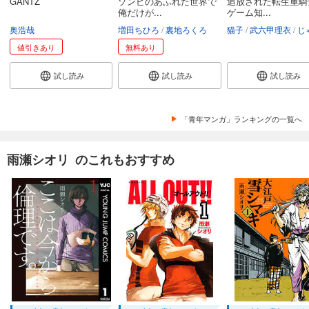
GANTZ
ゾンビのあふれた世界で
追放された転生重騎
俺だけが...
ゲーム知...
奥浩哉
増田ちひろ
裏地ろくろ
猫子
武六甲理衣
じゃい
値引きあり
無料あり
試し読み
試し読み
試し読み
「青年マンガ」ランキングの一覧へ
雨瀬シオリ のこれもおすすめ