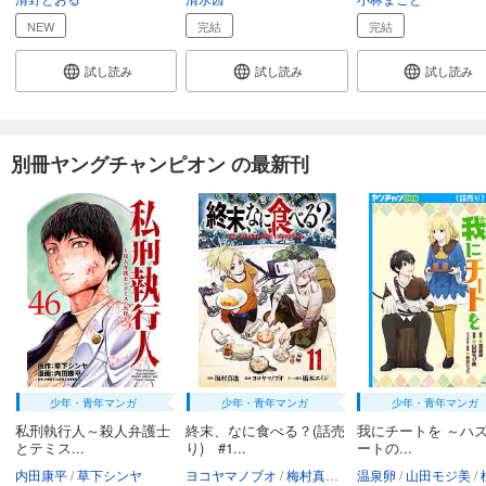
NEW
完結
完結
試し読み
試し読み
試し読み
別冊ヤングチャンピオン の最新刊
少年・青年マンガ
少年・青年マンガ
少年・青年マンガ
私刑執行人～殺人弁護士
終末、なに食べる？(話売
我にチートを ～ハ
とテミス...
り) #1...
ートの...
内田康平
草下シンヤ
ヨコヤマノブオ
梅村真也
橋本エイジ
温泉卵
山田モジ美
植田