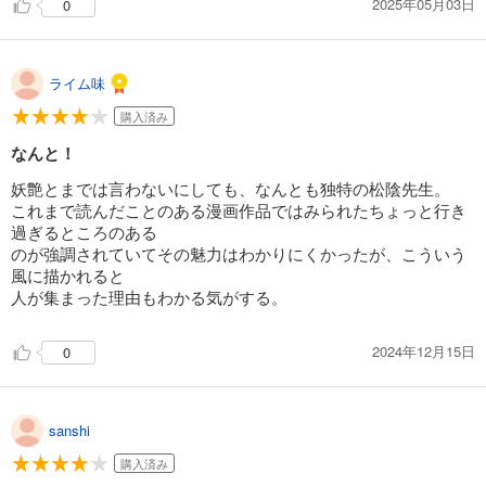
2025年05月03日
0
ライム味
購入済み
なんと！
妖艶とまでは言わないにしても、なんとも独特の松陰先生。
これまで読んだことのある漫画作品ではみられたちょっと行き
過ぎるところのある
のが強調されていてその魅力はわかりにくかったが、こういう
風に描かれると
人が集まった理由もわかる気がする。
2024年12月15日
0
sanshi
購入済み