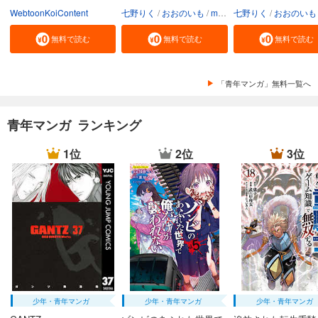
WebtoonKoiContent
七野りく
おおのいも
mmu
七野りく
おおのいも
無料で読む
無料で読む
無料で読む
「青年マンガ」無料一覧へ
青年マンガ ランキング
1位
2位
3位
少年・青年マンガ
少年・青年マンガ
少年・青年マンガ