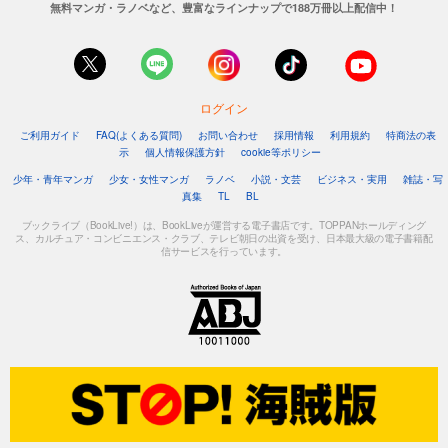
無料マンガ・ラノベなど、豊富なラインナップで188万冊以上配信中！
ログイン
ご利用ガイド
FAQ(よくある質問)
お問い合わせ
採用情報
利用規約
特商法の表
示
個人情報保護方針
cookie等ポリシー
少年・青年マンガ
少女・女性マンガ
ラノベ
小説・文芸
ビジネス・実用
雑誌・写
真集
TL
BL
ブックライブ（BookLive!）は、BookLiveが運営する電子書店です。TOPPANホールディング
ス、カルチュア・コンビニエンス・クラブ、テレビ朝日の出資を受け、日本最大級の電子書籍配
信サービスを行っています。