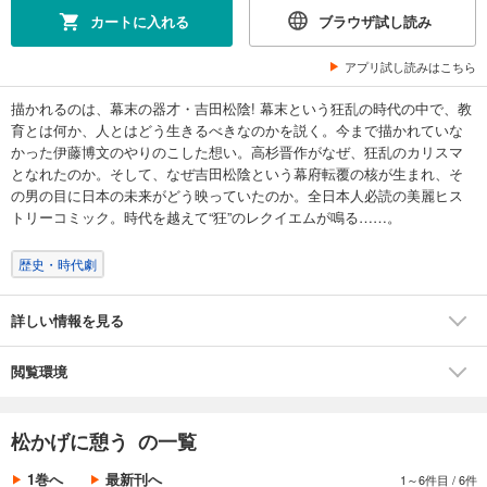
カートに入れる
ブラウザ試し読み
アプリ試し読みはこちら
描かれるのは、幕末の器才・吉田松陰! 幕末という狂乱の時代の中で、教
育とは何か、人とはどう生きるべきなのかを説く。今まで描かれていな
かった伊藤博文のやりのこした想い。高杉晋作がなぜ、狂乱のカリスマ
となれたのか。そして、なぜ吉田松陰という幕府転覆の核が生まれ、そ
の男の目に日本の未来がどう映っていたのか。全日本人必読の美麗ヒス
トリーコミック。時代を越えて“狂”のレクイエムが鳴る……。
歴史・時代劇
詳しい情報を見る
閲覧環境
松かげに憩う の一覧
1巻へ
最新刊へ
1～6件目
/
6件