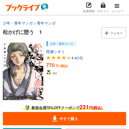
会員登録
ログイン
メニュー
少年・青年マンガ
青年マンガ
松かげに憩う 1
フォロー
少年・青年マンガ
雨瀬シオリ
4.4
(15)
770
円 (税込)
3
pt
231
新規会員70%OFFクーポンで
円(税込)
今すぐ購入