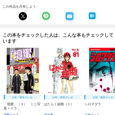
この作品を共有しよう
この本をチェックした人は、こんな本もチェックして
います
少年・青年マンガ
少年・青年マンガ
少年・青年マンガ
「壇蜜」（３） ミニ写
はたらく細胞（１）
シロマダラ
真＋イラ...
清野とおる
清水茜
小林まこと