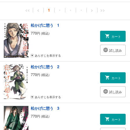
<<
<
1
・
・
・
>
>>
松かげに憩う 1
770
円 (税込)
カート
試し読み
あらすじを表示する
松かげに憩う 2
770
円 (税込)
カート
試し読み
あらすじを表示する
松かげに憩う 3
770
円 (税込)
カート