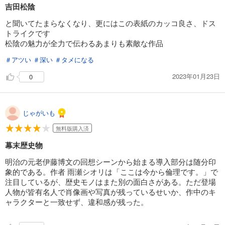
吉田松陰
と聞いてたまらなくなり、更にはこの表紙のカッコ良さ、ドス
トライクです
松陰の魅力が全力で伝わるあまりも素敵な作品
＃アツい
＃深い
＃タメになる
2023年01月23日
0
じゃがいも
無料版購入済
幕末歴史物
明治の元老伊藤博文の回想シーンから始まる導入部分は随分印
象的である。作者 雨瀬シオリは「ここは今から倫理です。」で
注目しているが、歴史モノはまた別の面白さがある。ただ登場
人物が皆有名人で肖像画や写真が残っているせいか、作中のキ
ャラクターと一致せず、違和感が残った。