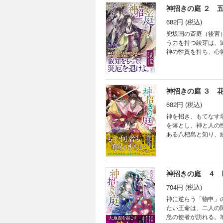
神招きの庭 ２ 
682円 (税込)
兜坂国の斎庭（後宮
う力を持つ綾芽は、
神の性質を持ち、心
そんなとき、隣の大
は……。
神招きの庭 ３ 
682円 (税込)
神を招き、もてなす
を落とし、神と人の
ある八杷島と知り、
杷島の祭官・羅覇と
の古代和風ファンタ
神招きの庭 ４ 
704円 (税込)
神に逆らう「物申」
たい王命は、二人の
急の使者が訪れる。