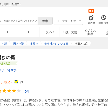
8万冊以上配信中！
Get!
セーフサーチ 中
来店pt
閲覧履
ビジネス
BL
TL
ラノベ
小説・文芸
実用
小説
国内小説
集英社
集英社オレンジ文庫
神招きの庭
招きの庭
小説・文芸
桜子
/
宵マチ
円 (税込)
3
pt
15件
国の斎庭（後宮）は、神を招き、もてなす場。実体を持つ神々は豊穣と繁栄を
面、ひとたび荒ぶれば恐ろしい災厄を国にもたらす。地方の郡領の娘・綾芽は