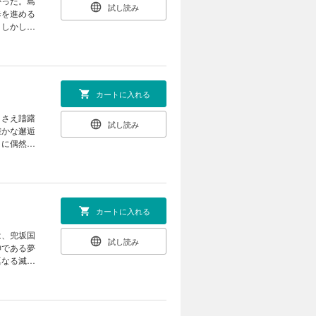
かった。島
試し読み
歩を進める
。しかし、
どんなに離
真実とは
カートに入れる
とさえ躊躇
試し読み
確かな邂逅
白に偶然に
の身を案じ
!!
カートに入れる
は、兜坂国
試し読み
神である夢
真なる滅国
れた。物申