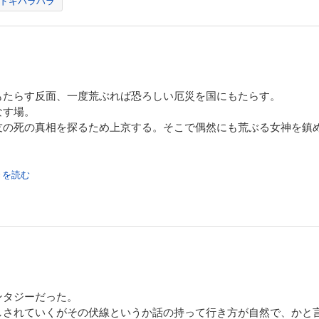
ドキハラハラ
もたらす反面、一度荒ぶれば恐ろしい厄災を国にもたらす。
なす場。
友の死の真相を探るため上京する。そこで偶然にも荒ぶる女神を鎮
続きを読む
ンタジーだった。
しされていくがその伏線というか話の持って行き方が自然で、かと