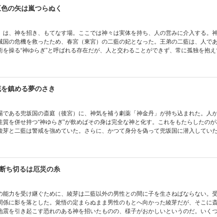
五色の矢は嵐つらぬく
）は、神を招き、もてなす場。ここでは神々は実体を持ち、人の営みに介入する。
滅国の危機を救ったため、春宮（東宮）の二藍の妃となった。王弟の二藍は、人で
術を操る“神ゆらぎ”と呼ばれる存在だが、人と交わることができず、常に孤独を抱え
国・玉央の神が兜坂国に凶作をもたらす神命を下す。災厄を前に綾芽と二藍がとっ
花を鎮める夢のさき
場である兜坂国の斎庭（後宮）に、神気を補う劇薬「神金丹」が持ち込まれた。人
性質を併せ持つ“神ゆらぎ”が飲めばその身は完全な神と化す。これをもたらしたのが
綾芽と二藍は警戒を強めていた。さらに、かつて身分を偽って兜坂国に潜入してい
して再び斎庭に現れた。八杷島の真意が知れぬ中、地方で疫病が発生する……。神
ジー！
断ち切るは厄災の糸
の能力を受け継ぐために、綾芽は二藍以外の男性との間に子を生さねばならない。
関係に影を落とした。覚悟の定まらぬまま男性のもとへ向かった綾芽だが、そこに
地震を引き起こす恐れのある神を招いたものの、様子がおかしいというのだ。いく