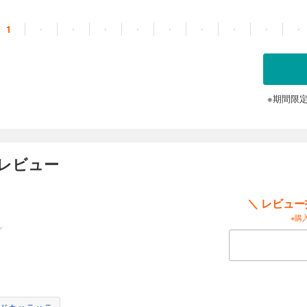
1
・
・
・
・
・
・
・
・
・
※期間限
ーレビュー
＼ レビュ
※購