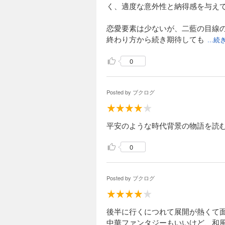
く、適度な意外性と納得感を与え
恋愛要素は少ないが、二藍の目線
終わり方から続き期待しても
...
0
Posted by
ブクログ
平安のような時代背景の物語を読
0
Posted by
ブクログ
後半に行くにつれて展開が熱くて
中華ファンタジーもいいけど、和