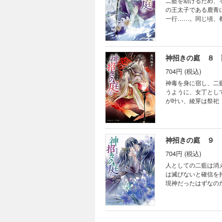
二藍を助けるため、
の王太子である鹿青
一行……。同じ頃、
自身を追い詰める絶
れていても、共にあ
――？ 古代和風幻
神招きの庭 ８ 
704円 (税込)
神毒を身に宿し、二
うように、女丁とし
が叶い、綾芽は祭祀
も再会する。真白は
てくれた。そのうえ
神招きの庭 ９ 
704円 (税込)
人としての二藍は消
は滅びないと確信を
現神だったはずなの
の神とならせないた
としての力を取り戻