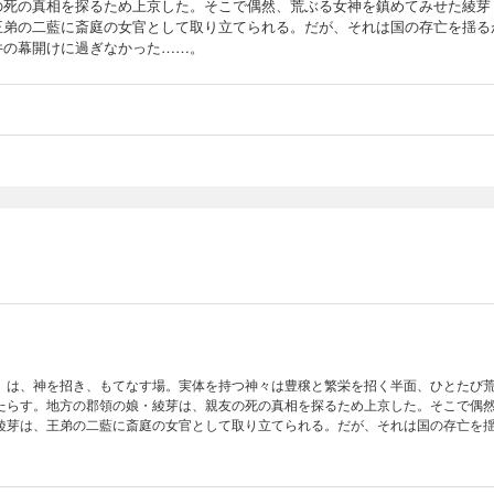
の死の真相を探るため上京した。そこで偶然、荒ぶる女神を鎮めてみせた綾芽
王弟の二藍に斎庭の女官として取り立てられる。だが、それは国の存亡を揺る
件の幕開けに過ぎなかった……。
）は、神を招き、もてなす場。実体を持つ神々は豊穣と繁栄を招く半面、ひとたび
たらす。地方の郡領の娘・綾芽は、親友の死の真相を探るため上京した。そこで偶
綾芽は、王弟の二藍に斎庭の女官として取り立てられる。だが、それは国の存亡を
かった……。