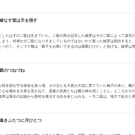
化した神を元に戻すため、綾芽は神鎮めに挑むが……。一方二藍は、八杷島の祭官
真意を問いただそうとする。そこで明らかにされた真実とは……!? 大人気、古代
綾なす道は天を指す
としたはずの二藍は生きていた。二藍の死を証言した綾芽はその二藍によって虚言
しまう。何者かが二藍になりすましているのではないかと疑った綾芽は脱出すると
とへ行く。そこで十櫛は「殿下をお救いできるのは羅覇だけだ」と告げる。綾芽は
洞窟に留め置かれた仇敵・羅覇を尚の大神の助けをかりて脱出させ二藍のいる斎庭
で羅覇が綾芽に提案したのは二藍を殺すことだった……。
庭のつねづね
を招き国を守る使命を負う場。その主たる大君が大切に育てていた柚子の木に、蝶
て心を痛める大君を見かねて、斎庭の花将たちは蝶の神を招くことに。ところがそ
綾芽は過去の記録から祭祀を復元する任を命じられる。一方二藍は、地方で起きた
るための祭祀を行うことになった。だがそれは、斎庭に暮らす者の命を懸けた難し
とった策とは？（蝶の拾遺）――戦いの合間の平和なひとときをつづった、神と人
ジーの番外編の計６編。その毎日は、いつもせわしなく、愛おしい。
遠きふたつに月ひとつ