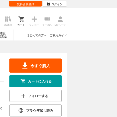
無料会員登録
ログイン
歴
My本棚
カート
フォロー
クーポン
Myページ
雑誌
はじめての方へ
ご利用ガイド
写真集
今すぐ購入
カートに入れる
フォローする
招
ブラウザ試し読み
、