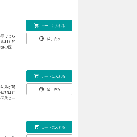
・羅覇をお
和風ファン
カートに入れる
の罪でとら
試し読み
、真相を知
禁苑の匳
（ゆにわ）
カートに入れる
の幼蟲が湧
試し読み
の祭祀は近
異民族との
い祭祀だっ
とが織りな
カートに入れる