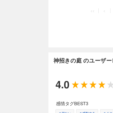
<<
<
神招きの庭 のユーザ
4.0
感情タグBEST3