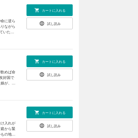
カートに入れる
神命に逆ら
試し読み
ありながら
ていた。
た策と
カートに入れる
が飲めば命
試し読み
友好国で
た娘が、八
鎮めの少女
カートに入れる
受け入れが
試し読み
斎庭から緊
つもの地脈