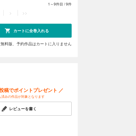
1～9件目
/
9件
>
>>
カートに全巻入れる
定無料版、予約作品はカートに入りません
ー投稿でポイントプレゼント ／
入済みの作品が対象となります
レビューを書く