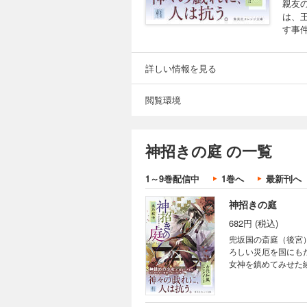
親友
は、
す事
詳しい情報を見る
閲覧環境
神招きの庭 の一覧
1～9巻配信中
1巻へ
最新刊へ
神招きの庭
682円 (税込)
兜坂国の斎庭（後宮
ろしい災厄を国にも
女神を鎮めてみせた
件の幕開けに過ぎな