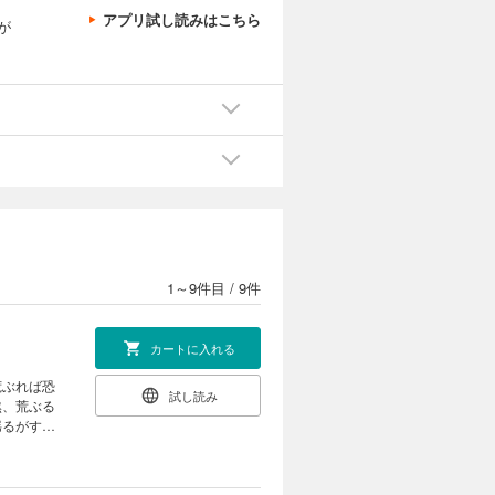
アプリ試し読みはこちら
が
1～9件目
/
9件
カートに入れる
荒ぶれば恐
試し読み
然、荒ぶる
揺るがす事