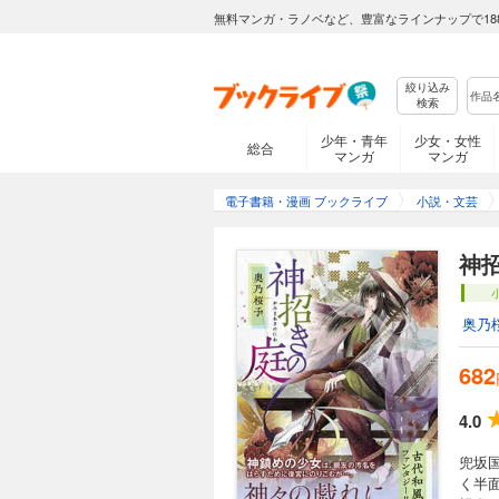
無料マンガ・ラノベなど、豊富なラインナップで18
絞り込み
検索
少年・青年
少女・女性
総合
マンガ
マンガ
電子書籍・漫画 ブックライブ
小説・文芸
神
奥乃
682
4.0
兜坂
く半