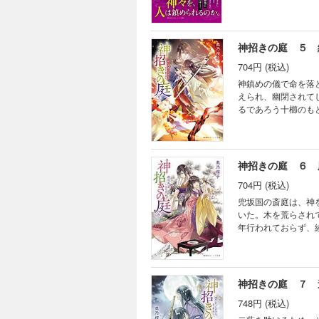
を巻き込んで異形と
びき出し、八杷島の
タジー第四弾！
神招きの庭 ５ 
704円 (税込)
神鎮めの儀で命を落
えられ、幽閉されて
るであろう十櫛のも
（くしげ）の岩山の
へ連れて行く。そこ
神招きの庭 ６ 
704円 (税込)
兜坂国の斎庭は、神
いた。木を荒らされ
年行われておらず、
小競り合いを打開す
た。はたして二人の
す古代和風ファンタ
神招きの庭 ７ 
748円 (税込)