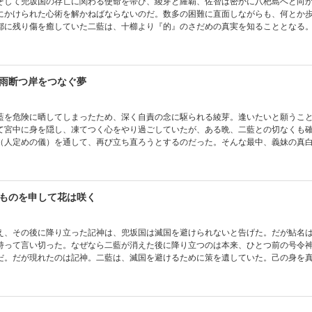
そして兜坂国の存亡に関わる使命を帯び、綾芽と羅覇、佐智は密かに八杷島へと向
にかけられた心術を解かねばならないのだ。数多の困難に直面しながらも、何とか
都に残り傷を癒していた二藍は、十櫛より『的』のさだめの真実を知ることとなる
望を乗り越えた二藍は、それでもなお揺るぐことのない己の心に静かに対峙する。
る――「ふたり」を待ち受ける、あまりに過酷な未来。八杷島の月に知る、哀しき
想記、緊迫の第7巻。
雨断つ岸をつなぐ夢
藍を危険に晒してしまったため、深く自責の念に駆られる綾芽。逢いたいと願うこ
て宮中に身を隠し、凍てつく心をやり過ごしていたが、ある晩、二藍との切なくも
（人定めの儀）を通して、再び立ち直ろうとするのだった。そんな最中、義妹の真
綾芽の知る、勝ち気で幼い妹ではもうないようで、落ち着き払った振る舞いで、姉
二藍に目をかけられ、ある密命を負っているといい……。古代和風幻想記、次巻、完結
ものを申して花は咲く
え、その後に降り立った記神は、兜坂国は滅国を避けられないと告げた。だが鮎名
持って言い切った。なぜなら二藍が消えた後に降り立つのは本来、ひとつ前の号令
だ。だが現れたのは記神。二藍は、滅国を避けるために策を遺していた。己の身を
め、国を救うため、『夢のうち』に籠って心を守ったのだ。そして後は綾芽に託さ
し、神に刃向かうのだ。否を突きつけるのだ！ 古代和風ファンタジー、堂々完結!!