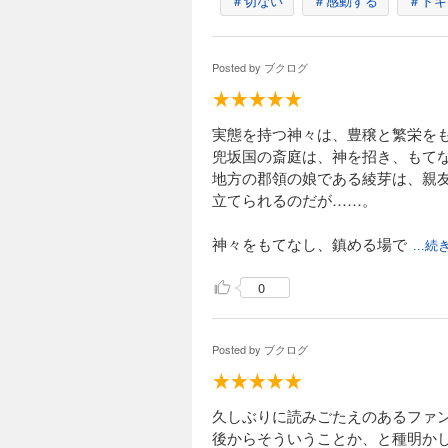
＃切ない
＃感動する
＃ドキ
Posted by
ブクログ
実態を持つ神々は、豊穣と繁栄を
兜坂国の斎庭は、神を招き、もて
地方の郡領の娘である綾芽は、親
立てられるのだが……。
神々をもてなし、鎮める場で
...
0
Posted by
ブクログ
久しぶりに読みごたえのあるファ
後からそういうことか、と種明か