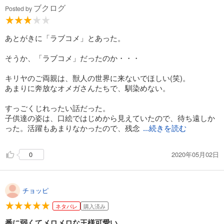
ブクログ
Posted by
あとがきに「ラブコメ」とあった。
そうか、「ラブコメ」だったのか・・・
キリヤのご両親は、獣人の世界に来ないでほしい(笑)。
あまりに奔放なオメガさんたちで、馴染めない。
すっごくじれったい話だった。
子供達の姿は、口絵ではじめから見えていたので、待ち遠しか
った。活躍もあまりなかったので、残念
...続きを読む
2020年05月02日
0
チョッピ
ネタバレ
購入済み
番に弱くてメロメロな王様可愛い