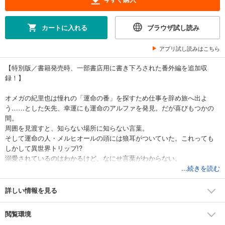
カートに入れる
ブラウザ試し読み
アプリ試し読みはこちら
【特別版／書籍発売時、一部書店用に書き下ろされた番外編を追加収
録！】
オメガの紀里也は憧れの「運命の番」を探すため仕事を辞め旅へ出よ
う……とした矢先、幸運にも運命のアルファを発見。だが喜びもつかの
間。
周囲を見渡すと、知らない場所に知らない言葉。
そして運命の人・メルヒオールの頭には狼耳がついていた。これっても
しかして異世界トリップ!?
溺愛されているのはわかるけど、なにせ言葉がわからない。
愛のちからで言葉の壁を乗り越えることができるのか!?
...続きを読む
ベタ惚れアルファの金狼王×前向きオメガ、甘々ラブコメオメガバース!
詳しい情報を見る
閲覧環境