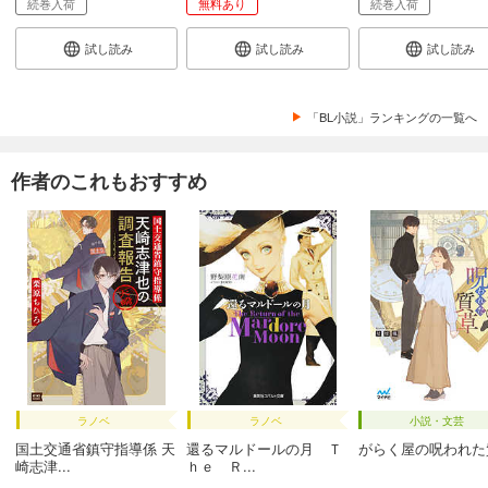
続巻入荷
無料あり
続巻入荷
試し読み
試し読み
試し読み
「BL小説」ランキングの一覧へ
作者のこれもおすすめ
ラノベ
ラノベ
小説・文芸
国土交通省鎮守指導係 天
還るマルドールの月 Ｔ
がらく屋の呪われた
崎志津...
ｈｅ Ｒ...