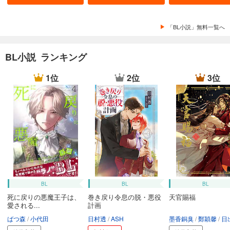
「BL小説」無料一覧へ
BL小説 ランキング
1位
2位
3位
BL
BL
BL
死に戻りの悪魔王子は、
巻き戻り令息の脱・悪役
天官賜福
愛される...
計画
ばつ森
小代田
日村透
ASH
墨香銅臭
鄭穎馨
日出的小