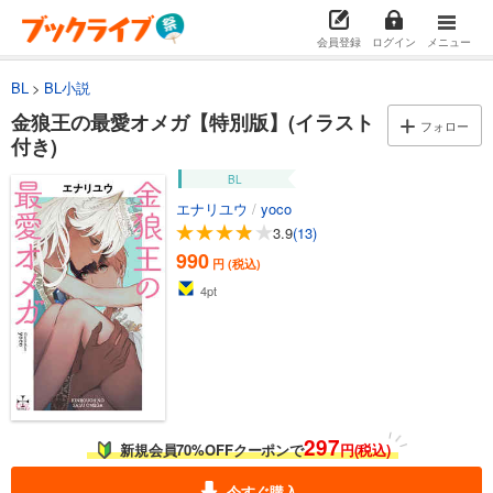
会員登録
ログイン
メニュー
BL
BL小説
金狼王の最愛オメガ【特別版】(イラスト
フォロー
付き)
BL
エナリユウ
/
yoco
3.9
(13)
990
円 (税込)
4
pt
297
新規会員70%OFFクーポンで
円(税込)
今すぐ購入