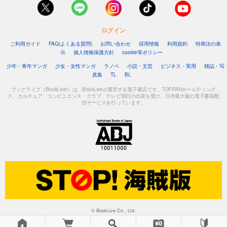
ログイン
ご利用ガイド
FAQ(よくある質問)
お問い合わせ
採用情報
利用規約
特商法の表
示
個人情報保護方針
cookie等ポリシー
少年・青年マンガ
少女・女性マンガ
ラノベ
小説・文芸
ビジネス・実用
雑誌・写
真集
TL
BL
ブックライブ（BookLive!）は、BookLiveが運営する電子書店です。TOPPANホールディング
ス、カルチュア・コンビニエンス・クラブ、テレビ朝日の出資を受け、日本最大級の電子書籍配
信サービスを行っています。
© BookLive Co., Ltd.