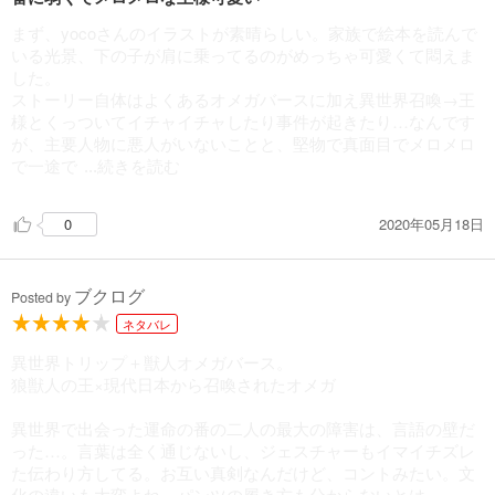
まず、yocoさんのイラストが素晴らしい。家族で絵本を読んで
いる光景、下の子が肩に乗ってるのがめっちゃ可愛くて悶えま
した。
ストーリー自体はよくあるオメガバースに加え異世界召喚→王
様とくっついてイチャイチャしたり事件が起きたり…なんです
が、主要人物に悪人がいないことと、堅物で真面目でメロメロ
で一途で
...続きを読む
2020年05月18日
0
ブクログ
Posted by
ネタバレ
異世界トリップ＋獣人オメガバース。
狼獣人の王×現代日本から召喚されたオメガ
異世界で出会った運命の番の二人の最大の障害は、言語の壁だ
った…。言葉は全く通じないし、ジェスチャーもイマイチズレ
た伝わり方してる。お互い真剣なんだけど、コントみたい。文
化の違いも大変よね、パンツの履き方も分からないとは。