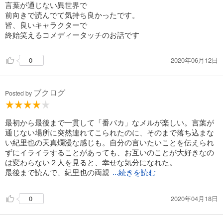
言葉が通じない異世界で
前向きで読んでて気持ち良かったです。
皆、良いキャラクターで
終始笑えるコメディータッチのお話です
2020年06月12日
0
ブクログ
Posted by
最初から最後まで一貫して「番バカ」なメルが楽しい。言葉が
通じない場所に突然連れてこられたのに、そのまで落ち込まな
い紀里也の天真爛漫な感じも。自分の言いたいことを伝えられ
ずにイライラすることがあっても、お互いのことが大好きなの
は変わらない２人を見ると、幸せな気分になれた。
最後まで読んで、紀里也の両親
...続きを読む
2020年04月18日
0