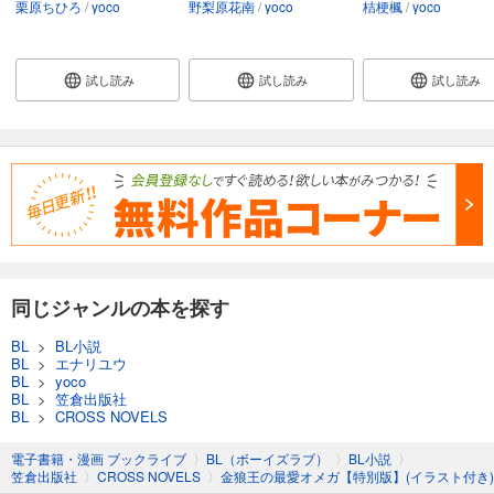
栗原ちひろ
yoco
野梨原花南
yoco
桔梗楓
yoco
試し読み
試し読み
試し読み
同じジャンルの本を探す
BL
>
BL小説
BL
>
エナリユウ
BL
>
yoco
BL
>
笠倉出版社
BL
>
CROSS NOVELS
電子書籍・漫画 ブックライブ
〉
BL（ボーイズラブ）
〉
BL小説
〉
笠倉出版社
〉
CROSS NOVELS
〉
金狼王の最愛オメガ【特別版】(イラスト付き)