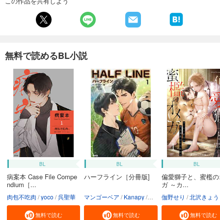
この作品を共有しよう
無料で読めるBL小説
BL
BL
BL
病案本 Case File Compe
ハーフライン［分冊版]
偏愛獅子と、蜜檻の
ndium［...
ガ ～カ...
肉包不吃肉
yoco
呉聖華
マンゴーベア
Kanapy
加藤智子
伽野せり
北沢きょう
無料で読む
無料で読む
無料で読む