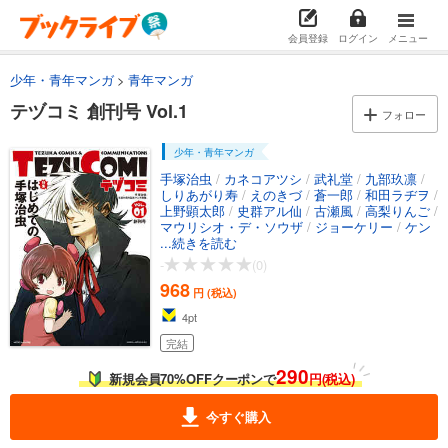
会員登録
ログイン
メニュー
少年・青年マンガ
青年マンガ
テヅコミ 創刊号 Vol.1
フォロー
少年・青年マンガ
手塚治虫
/
カネコアツシ
/
武礼堂
/
九部玖凛
/
しりあがり寿
/
えのきづ
/
蒼一郎
/
和田ラヂヲ
/
上野顕太郎
/
史群アル仙
/
古瀬風
/
高梨りんご
/
マウリシオ・デ・ソウザ
/
ジョーケリー
/
ケン
ニイムラ
...続きを読む
-
(0)
968
円 (税込)
4
pt
完結
290
新規会員70%OFFクーポンで
円(税込)
今すぐ購入