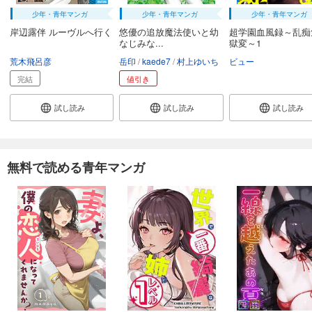
少年・青年マンガ
少年・青年マンガ
少年・青年マンガ
岸辺露伴 ルーヴルへ行く
悠優の追放魔法使いと幼
超学園血風録～乱痴
なじみな...
獄変～1
荒木飛呂彦
岳印
kaede7
村上ゆいち
ビュー
完結
値引き
試し読み
試し読み
試し読み
無料で読める青年マンガ