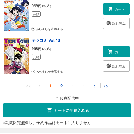
968
円 (税込)
カート
完結
試し読み
あらすじを表示する
テヅコミ Vol.10
968
円 (税込)
カート
完結
試し読み
あらすじを表示する
テヅコミ Vol.11
<<
<
1
2
・
・
>
>>
968
円 (税込)
カート
全18巻配信中
完結
試し読み
カートに全巻入れる
あらすじを表示する
※期間限定無料版、予約作品はカートに入りません
テヅコミ Vol.12
968