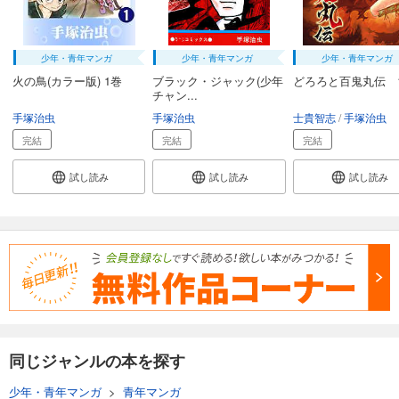
少年・青年マンガ
少年・青年マンガ
少年・青年マンガ
火の鳥(カラー版) 1巻
ブラック・ジャック(少年
どろろと百鬼丸伝 
チャン...
手塚治虫
手塚治虫
士貴智志
手塚治虫
完結
完結
完結
試し読み
試し読み
試し読み
同じジャンルの本を探す
少年・青年マンガ
>
青年マンガ