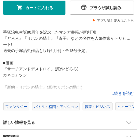
カートに入れる
ブラウザ試し読み
アプリ試し読みはこちら
手塚治虫生誕90周年を記念したマンガ書籍が新創刊!
『どろろ』『リボンの騎士』『奇子』などの名作を人気作家がトリビュ
ート!
過去の手塚治虫作品も収録! 月刊・全18号予定。
■漫画
『サーチアンドデストロイ』(原作:どろろ)
カネコアツシ
『新約・リボンの騎士』(原作:リボンの騎士)
武礼堂[村正みかど・宮本ろば・はまむらとしきり]
...続きを読む
『亜夜子』(原作:奇子)
ファンタジー
バトル・格闘・アクション
職業・ビジネス
ヒューマン
九部玖凛
詳しい情報を見る
『懊悩! マモルくん』(原作:マグマ大使)
しりあがり寿
閲覧環境