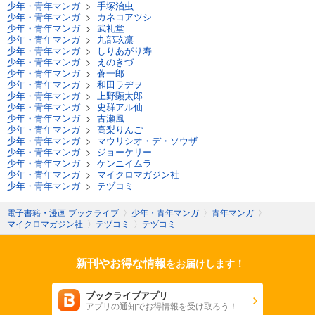
少年・青年マンガ
>
手塚治虫
少年・青年マンガ
>
カネコアツシ
少年・青年マンガ
>
武礼堂
少年・青年マンガ
>
九部玖凛
少年・青年マンガ
>
しりあがり寿
少年・青年マンガ
>
えのきづ
少年・青年マンガ
>
蒼一郎
少年・青年マンガ
>
和田ラヂヲ
少年・青年マンガ
>
上野顕太郎
少年・青年マンガ
>
史群アル仙
少年・青年マンガ
>
古瀬風
少年・青年マンガ
>
高梨りんご
少年・青年マンガ
>
マウリシオ・デ・ソウザ
少年・青年マンガ
>
ジョーケリー
少年・青年マンガ
>
ケンニイムラ
少年・青年マンガ
>
マイクロマガジン社
少年・青年マンガ
>
テヅコミ
電子書籍・漫画 ブックライブ
〉
少年・青年マンガ
〉
青年マンガ
〉
マイクロマガジン社
〉
テヅコミ
〉
テヅコミ
新刊やお得な情報
をお届けします！
ブックライブアプリ
アプリの通知でお得情報を受け取ろう！