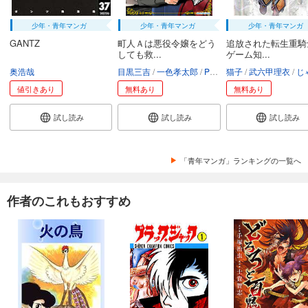
少年・青年マンガ
少年・青年マンガ
少年・青年マンガ
GANTZ
町人Ａは悪役令嬢をどう
追放された転生重騎
しても救...
ゲーム知...
奥浩哉
目黒三吉
一色孝太郎
Parum
猫子
武六甲理衣
じゃい
値引きあり
無料あり
無料あり
試し読み
試し読み
試し読み
「青年マンガ」ランキングの一覧へ
作者のこれもおすすめ