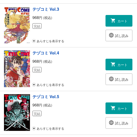
『ハートレス』(原作:ブラック・ジャック)
テヅコミ Vol.3
脚本:ジョー・ケリー 作画:ケン・ニイムラ
968
円 (税込)
カート
完結
■対談企画
『ラララのお茶の間』
試し読み
手塚るみ子
あらすじを表示する
イラスト:つのがい
テヅコミ Vol.4
■コラム 『まんがの神様が教えてくれたこと。』
968
円 (税込)
堀江貴文
カート
完結
試し読み
あらすじを表示する
テヅコミ Vol.5
968
円 (税込)
カート
完結
試し読み
あらすじを表示する