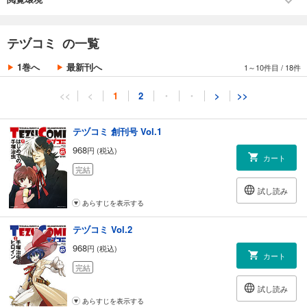
『チョコっとドラキュラ』(原作:ドン・ドラキュラ)
えのきづ
テヅコミ の一覧
『とらわれのエデン プライム・ローズ』(原作:プライム・ローズ)
蒼一郎
1巻へ
最新刊へ
1～10件目
/
18件
『和田ラヂヲの火の鳥』(原作:火の鳥)
<<
<
1
2
・
・
>
>>
和田ラヂヲ
テヅコミ 創刊号 Vol.1
『治虫の国のアリス』
上野顕太郎
968
円 (税込)
カート
完結
『グルグルギューン』
史群アル仙
試し読み
あらすじを表示する
■小説
テヅコミ Vol.2
『青いリボンと銀の髪』(原作・リボンの騎士)
小説:古瀬風 イラスト:高梨りんご
968
円 (税込)
カート
完結
■海外作家・特別参戦!
『プリンセスナイト』(原作:リボンの騎士/ローマの休日)
試し読み
マウリシオ・デ・ソウザ
あらすじを表示する