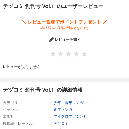
円 (税込)
カート
テヅコミ 創刊号 Vol.1 のユーザーレビュー
完結
試し読み
＼ レビュー投稿でポイントプレゼント ／
あらすじを表示する
※購入済みの作品が対象となります
テヅコミ Vol.13
レビューを書く
968
円 (税込)
カート
完結
-
試し読み
あらすじを表示する
レビューがありません。
テヅコミ Vol.14
968
円 (税込)
カート
テヅコミ 創刊号 Vol.1 の詳細情報
完結
試し読み
カテゴリ
少年・青年マンガ
あらすじを表示する
ジャンル
青年マンガ
テヅコミ Vol.15
出版社
マイクロマガジン社
掲載誌・レーベル
テヅコミ
968
円 (税込)
カート