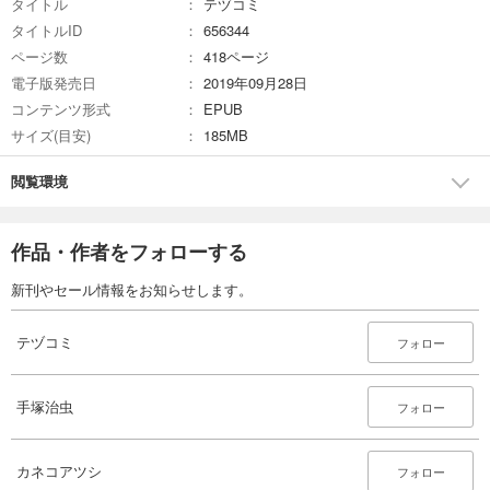
タイトル
テヅコミ
完結
タイトルID
656344
試し読み
ページ数
418ページ
あらすじを表示する
電子版発売日
2019年09月28日
テヅコミ Vol.16
コンテンツ形式
EPUB
サイズ(目安)
968
185MB
円 (税込)
カート
完結
閲覧環境
試し読み
あらすじを表示する
作品・作者をフォローする
テヅコミ Vol.17
新刊やセール情報をお知らせします。
968
円 (税込)
カート
完結
テヅコミ
フォロー
試し読み
あらすじを表示する
手塚治虫
フォロー
テヅコミ Vol.18
968
円 (税込)
カート
カネコアツシ
フォロー
完結