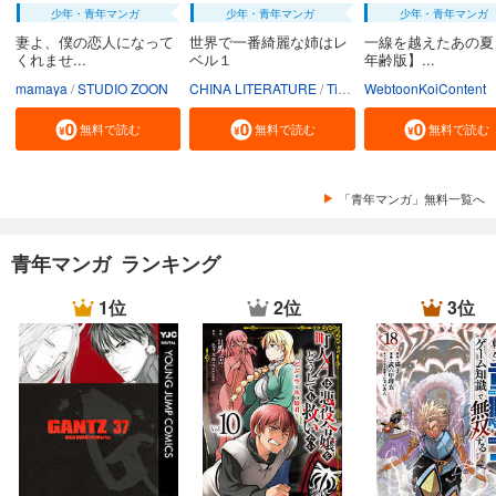
少年・青年マンガ
少年・青年マンガ
少年・青年マンガ
妻よ、僕の恋人になって
世界で一番綺麗な姉はレ
一線を越えたあの夏
くれませ...
ベル１
年齢版】...
mamaya
STUDIO ZOON
CHINA LITERATURE
Tiankongshu Mangongchang
WebtoonKoiContent
無料で読む
無料で読む
無料で読む
「青年マンガ」無料一覧へ
青年マンガ ランキング
1位
2位
3位