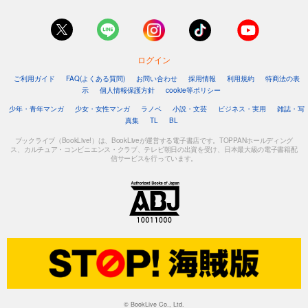
ログイン
ご利用ガイド
FAQ(よくある質問)
お問い合わせ
採用情報
利用規約
特商法の表
示
個人情報保護方針
cookie等ポリシー
少年・青年マンガ
少女・女性マンガ
ラノベ
小説・文芸
ビジネス・実用
雑誌・写
真集
TL
BL
ブックライブ（BookLive!）は、BookLiveが運営する電子書店です。TOPPANホールディング
ス、カルチュア・コンビニエンス・クラブ、テレビ朝日の出資を受け、日本最大級の電子書籍配
信サービスを行っています。
© BookLive Co., Ltd.