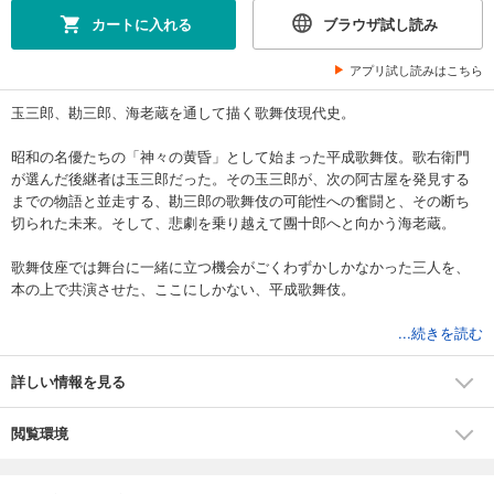
カートに入れる
ブラウザ試し読み
アプリ試し読みはこちら
玉三郎、勘三郎、海老蔵を通して描く歌舞伎現代史。
昭和の名優たちの「神々の黄昏」として始まった平成歌舞伎。歌右衛門
が選んだ後継者は玉三郎だった。その玉三郎が、次の阿古屋を発見する
までの物語と並走する、勘三郎の歌舞伎の可能性への奮闘と、その断ち
切られた未来。そして、悲劇を乗り越えて團十郎へと向かう海老蔵。
歌舞伎座では舞台に一緒に立つ機会がごくわずかしかなかった三人を、
本の上で共演させた、ここにしかない、平成歌舞伎。
【目次】
...続きを読む
第一話 神々の黄昏
第二話 二人阿古屋──歌右衛門から玉三郎
詳しい情報を見る
第三話 勘九郎の国盗り物語
第四話 若き獅子たち──海老蔵と勘三郎
閲覧環境
第五話 歌舞伎座さよなら公演の向こう側
第六話 澤瀉屋の「恩讐の彼方」
第七話 三つの悲劇