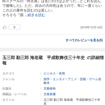
郎スクールの『阿古屋』は見に行けばよかった…とこれを読ん
で後悔した)。ただ、好みの方向性は合うので、年に一度くらい
この人の著作を読むのは楽しい。
そろそろ『国
...続きを読む
2019年10月14日
0
すべてのレビューを見る(
5
)
玉三郎 勘三郎 海老蔵 平成歌舞伎三十年史 の詳細情
報
カテゴリ
ビジネス・実用
ジャンル
雑学・エンタメ
/
アニメ・芸能・ゲーム攻
略本
出版社
文藝春秋
掲載誌・レーベル
文春新書
タイトル
玉三郎 勘三郎 海老蔵 平成歌舞伎三十年
史