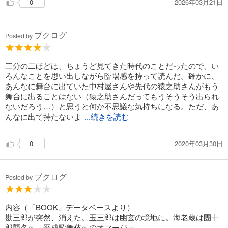
2026年03月21日
0
ブクログ
Posted by
三分の二ほどは、ちょうど見てきた時代のことだったので、い
ろんなことを思い出しながら臨場感を持って読んだ。確かに、
あんなに舞台に出ていた中村屋さんや先代の猿之助さんがもう
舞台に出ることはない（猿之助さんだってもうそうそう出られ
ないだろう…）と思うと何か不思議な気持ちになる。ただ、あ
んなに出て持たないよ
...続きを読む
2020年03月30日
0
ブクログ
Posted by
内容（「BOOK」データベースより）
勘三郎が突然、消えた。玉三郎は幽玄の境地に。海老蔵は團十
郎襲名へ。平成歌舞伎へのオマージュ。