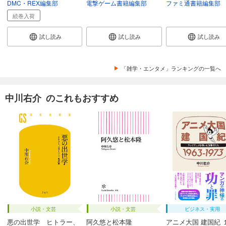
DMC・REX編集部
電撃ゲーム書籍編集部
ファミ通書籍編集部
続巻入荷
試し読み
試し読み
試し読み
「雑学・エンタメ」ランキングの一覧へ
中川右介 のこれもおすすめ
小説・文芸
小説・文芸
ビジネス・実用
悪の出世学 ヒトラー、
阿久悠と松本隆
アニメ大国 建国紀 