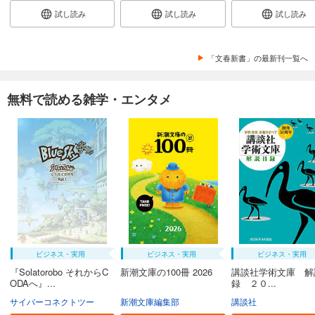
試し読み
試し読み
試し読み
「文春新書」の最新刊一覧へ
無料で読める雑学・エンタメ
ビジネス・実用
ビジネス・実用
ビジネス・実用
『Solatorobo それからC
新潮文庫の100冊 2026
講談社学術文庫 解
ODAへ』...
録 ２０...
サイバーコネクトツー
新潮文庫編集部
講談社