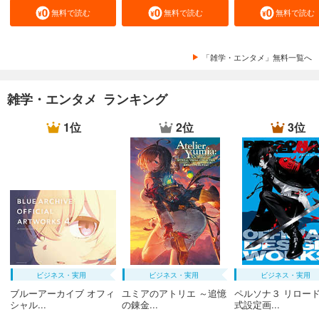
無料で読む
無料で読む
無料で読む
「雑学・エンタメ」無料一覧へ
雑学・エンタメ ランキング
1位
2位
3位
ビジネス・実用
ビジネス・実用
ビジネス・実用
ブルーアーカイブ オフィ
ユミアのアトリエ ～追憶
ペルソナ３ リロード
シャル...
の錬金...
式設定画...