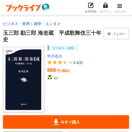
会員登録
ログイン
メニュー
ビジネス・実用
雑学・エンタメ
玉三郎 勘三郎 海老蔵 平成歌舞伎三十年
フォロー
史
ビジネス・実用
中川右介
3.4
(5)
968
円 (税込)
4
pt
今すぐ購入