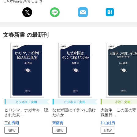
この作品を共有しよう
文春新書 の最新刊
ビジネス・実用
ビジネス・実用
小説・文芸
ヒロシマ、ナガサキ 隠
なぜ米国はイランに負け
大論争 この国の守
された真...
たのか
戦後日...
三山秀昭
齊藤貢
片山杜秀
NEW
NEW
NEW