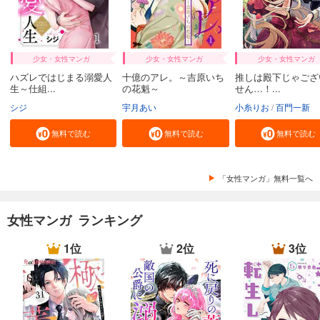
少女・女性マンガ
少女・女性マンガ
少女・女性マンガ
ハズレではじまる溺愛人
十億のアレ。～吉原いち
推しは殿下じゃござ
生～仕組...
の花魁～
せん…！...
シジ
宇月あい
小糸りお
百門一新
無料で読む
無料で読む
無料で読む
「女性マンガ」無料一覧へ
女性マンガ ランキング
1位
2位
3位