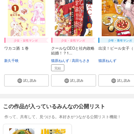
少女・女性マンガ
少女・女性マンガ
少年・青年マンガ
ワカコ酒 １巻
クールなCEOと社内政略
出没！ビール女子（
結婚！？1...
新久千映
猫原ねんず
高田ちさき
猫原ねんず
完結
試し読み
試し読み
試し読み
この作品が入っているみんなの公開リスト
作って、共有して、見つける。本好きがつながる公開リスト機能！