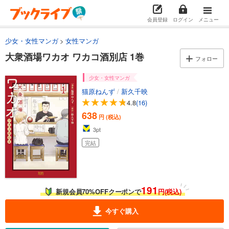
会員登録
ログイン
メニュー
少女・女性マンガ
女性マンガ
大衆酒場ワカオ ワカコ酒別店 1巻
フォロー
少女・女性マンガ
猫原ねんず
/
新久千映
4.8
(16)
638
円 (税込)
3
pt
完結
191
新規会員70%OFFクーポンで
円(税込)
今すぐ購入