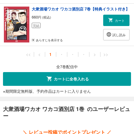
大衆酒場ワカオ ワカコ酒別店 7巻【特典イラスト付き】
660
円 (税込)
カート
完結
試し読み
あらすじを表示する
<<
<
1
・
・
・
>
>>
全7巻配信中
カートに全巻入れる
※期間限定無料版、予約作品はカートに入りません
大衆酒場ワカオ ワカコ酒別店 1巻 のユーザーレビュ
ー
＼ レビュー投稿でポイントプレゼント ／