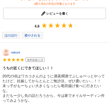
※購入済みの作品が対象となります
レビューを書く
4.8
ほのぼの
癒やされる
nekoni
無料版購入済
うちの近くにできてほしい！！
20代の頃はワカコさんのように酒蒸燗酒でぷしゅ〜っとやって
たけど、妊娠してからとんとご無沙汰。ぜひ通いたい…！！
末っ子がもーちょい大きくなったら竜田揚げ食べに行きたい
な。
まだもー少し先の話だろうから、今は家でオイルサーディン作
ってみようかな。