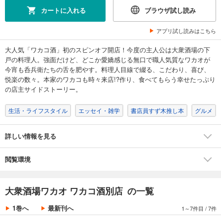
カートに入れる
ブラウザ試し読み
アプリ試し読みはこちら
大人気「ワカコ酒」初のスピンオフ開店！今度の主人公は大衆酒場の下
戸の料理人。強面だけど、どこか愛嬌感じる無口で職人気質なワカオが
今宵も呑兵衛たちの舌を肥やす。料理人目線で綴る、こだわり、喜び、
悦楽の数々。本家のワカコも時々来店!?作り、食べてもらう幸せたっぷり
の店主サイドストーリー。
生活・ライフスタイル
エッセイ・雑学
書店員すず木推し本
グルメ
詳しい情報を見る
閲覧環境
大衆酒場ワカオ ワカコ酒別店 の一覧
1巻へ
最新刊へ
1～7件目
/
7件