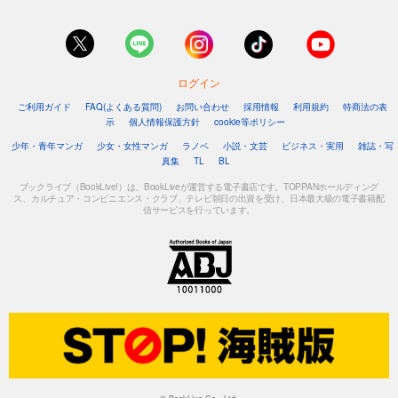
ログイン
ご利用ガイド
FAQ(よくある質問)
お問い合わせ
採用情報
利用規約
特商法の表
示
個人情報保護方針
cookie等ポリシー
少年・青年マンガ
少女・女性マンガ
ラノベ
小説・文芸
ビジネス・実用
雑誌・写
真集
TL
BL
ブックライブ（BookLive!）は、BookLiveが運営する電子書店です。TOPPANホールディング
ス、カルチュア・コンビニエンス・クラブ、テレビ朝日の出資を受け、日本最大級の電子書籍配
信サービスを行っています。