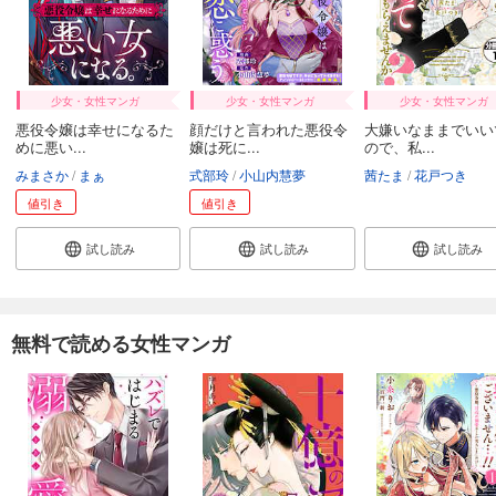
少女・女性マンガ
少女・女性マンガ
少女・女性マンガ
悪役令嬢は幸せになるた
顔だけと言われた悪役令
大嫌いなままでいい
めに悪い...
嬢は死に...
ので、私...
みまさか
まぁ
式部玲
小山内慧夢
茜たま
花戸つき
値引き
値引き
試し読み
試し読み
試し読み
無料で読める女性マンガ