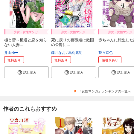
少女・女性マンガ
少女・女性マンガ
少女・女性マンガ
極と蕾～極道と恋を知ら
死に戻りの薔薇姫は敵国
赤ちゃんに転生した
ない人妻...
の公爵に...
井山ゆー
藤井なお
烏丸紫明
茶々京色
無料あり
無料あり
値引きあり
試し読み
試し読み
試し読み
「女性マンガ」ランキングの一覧へ
作者のこれもおすすめ