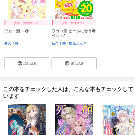
少女・女性マンガ
少女・女性マンガ
ワカコ酒 １巻
ワカコ酒 ビールに合う肴
ベスト2...
新久千映
新久千映
猫原ねんず
試し読み
試し読み
この本をチェックした人は、こんな本もチェックして
います