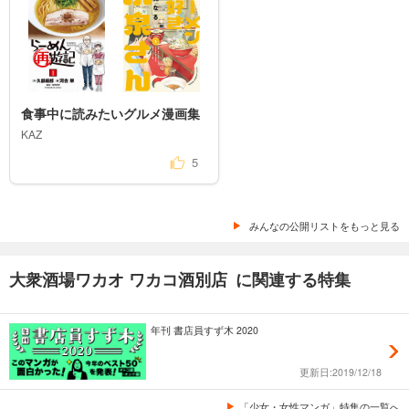
食事中に読みたいグルメ漫画集
KAZ
5
みんなの公開リストをもっと見る
大衆酒場ワカオ ワカコ酒別店 に関連する特集
年刊 書店員すず木 2020
更新日:2019/12/18
「少女・女性マンガ」特集の一覧へ