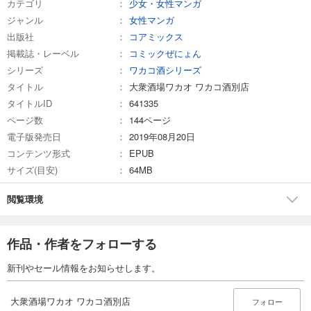
カテゴリ
少女・女性マンガ
ジャンル
女性マンガ
出版社
コアミックス
掲載誌・レーベル
コミックぜにょん
シリーズ
ワカコ酒シリーズ
タイトル
大衆酒場ワカオ ワカコ酒別店
タイトルID
641335
ページ数
144ページ
電子版発売日
2019年08月20日
コンテンツ形式
EPUB
サイズ(目安)
64MB
閲覧環境
作品・作者をフォローする
新刊やセール情報をお知らせします。
大衆酒場ワカオ ワカコ酒別店
フォロー