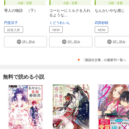
小説・文芸
小説・文芸
小説・文芸
導人の物語 （下）
コーヒーにミルクを入れ
なんかいやな感じ
るような...
円堂豆子
くどうれいん
武田砂鉄
続巻入荷
NEW
NEW
試し読み
試し読み
試し読み
「講談社文庫」の最新刊一覧へ
無料で読める小説