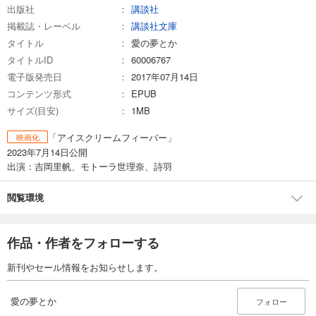
出版社
講談社
掲載誌・レーベル
講談社文庫
タイトル
愛の夢とか
タイトルID
60006767
電子版発売日
2017年07月14日
コンテンツ形式
EPUB
サイズ(目安)
1MB
「アイスクリームフィーバー」
映画化
2023年7月14日公開
出演：吉岡里帆、モトーラ世理奈、詩羽
閲覧環境
作品・作者をフォローする
新刊やセール情報をお知らせします。
愛の夢とか
フォロー