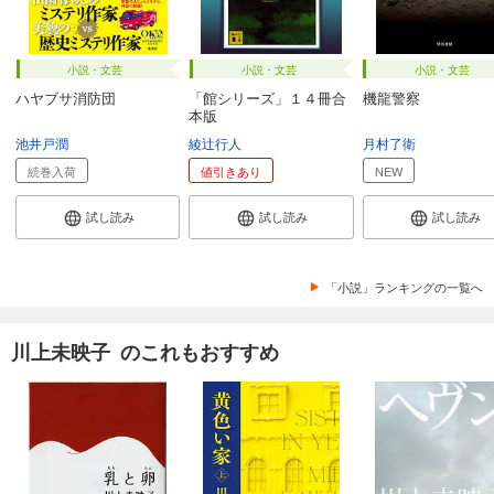
小説・文芸
小説・文芸
小説・文芸
ハヤブサ消防団
「館シリーズ」１４冊合
機龍警察
本版
池井戸潤
綾辻行人
月村了衛
続巻入荷
値引きあり
NEW
試し読み
試し読み
試し読み
「小説」ランキングの一覧へ
川上未映子 のこれもおすすめ