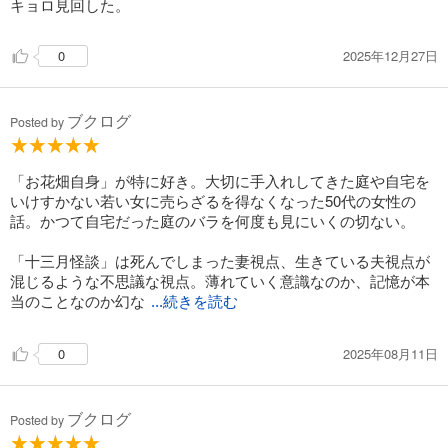
キョロ見回した。
2025年12月27日
0
ブクログ
Posted by
「お花畑自身」が特に好き。大切に手入れしてきた庭や自宅を
いけすかない若い女に売らざるを得なくなった50代の女性の
話。かつて自宅だった庭のバラを何度も見にいくの切ない。
「十三月怪談」は死んでしまった妻視点、生きている夫視点が
混じるような不思議な視点。薄れていく意識なのか、記憶が本
当のことなのか幻な
...続きを読む
2025年08月11日
0
ブクログ
Posted by