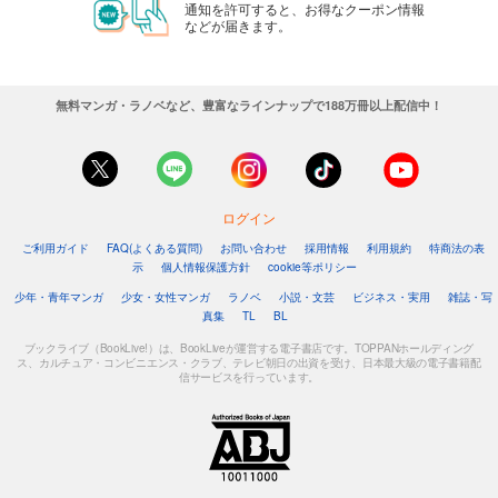
通知を許可すると、お得なクーポン情報
などが届きます。
無料マンガ・ラノベなど、豊富なラインナップで188万冊以上配信中！
ログイン
ご利用ガイド
FAQ(よくある質問)
お問い合わせ
採用情報
利用規約
特商法の表
示
個人情報保護方針
cookie等ポリシー
少年・青年マンガ
少女・女性マンガ
ラノベ
小説・文芸
ビジネス・実用
雑誌・写
真集
TL
BL
ブックライブ（BookLive!）は、BookLiveが運営する電子書店です。TOPPANホールディング
ス、カルチュア・コンビニエンス・クラブ、テレビ朝日の出資を受け、日本最大級の電子書籍配
信サービスを行っています。