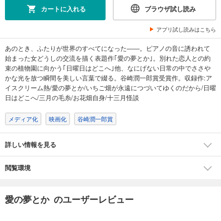
カートに入れる
ブラウザ試し読み
アプリ試し読みはこちら
あのとき、ふたりが世界のすべてになった――。ピアノの音に誘われて
始まった女どうしの交流を描く表題作｢愛の夢とか｣。別れた恋人との約
束の植物園に向かう｢日曜日はどこへ｣他、なにげない日常の中でささや
かな光を放つ瞬間を美しい言葉で綴る。谷崎潤一郎賞受賞作。収録作:ア
イスクリーム熱/愛の夢とか/いちご畑が永遠につづいてゆくのだから/日曜
日はどこへ/三月の毛糸/お花畑自身/十三月怪談
メディア化
映画化
谷崎潤一郎賞
詳しい情報を見る
閲覧環境
愛の夢とか のユーザーレビュー