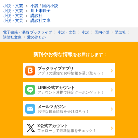
小説・文芸
>
小説
/
国内小説
小説・文芸
>
川上未映子
小説・文芸
>
講談社
小説・文芸
>
講談社文庫
電子書籍・漫画 ブックライブ
〉
小説・文芸
〉
小説
〉
国内小説
〉
講談社
〉
講談社文庫
〉
愛の夢とか
新刊やお得な情報
をお届けします！
ブックライブアプリ
アプリの通知でお得情報を受け取ろう！
LINE公式アカウント
アカウント連携で限定クーポンゲット！
メールマガジン
お得な最新情報を受け取ろう！
X公式アカウント
フォローして最新情報をチェック！