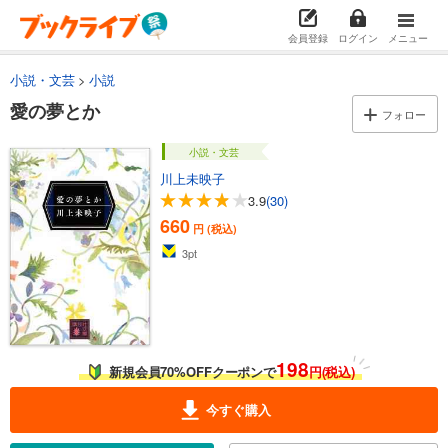
会員登録
ログイン
メニュー
小説・文芸
小説
愛の夢とか
フォロー
小説・文芸
川上未映子
3.9
(30)
660
円 (税込)
3
pt
198
新規会員70%OFFクーポンで
円(税込)
今すぐ購入