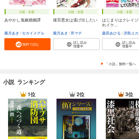
小説・文芸
小説・文芸
小説・文芸
あやかし鬼嫁婚姻譚
後宮悪女は逃げ出したい
はじまりはクレイジ
れイケ...
朧月あき
セカイメグル
朧月あき
宵マチ
森田あひる
冴島ユカ
試し読み
試し読み
無料で読む
増量中
増量中
「小説」無料一覧へ
小説 ランキング
1位
2位
3位