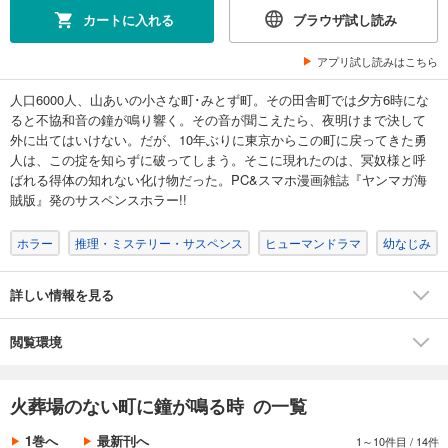
カートに入れる
ブラウザ試し読み
アプリ試し読みはこちら
人口6000人、山あいの小さな町･みとず町。その田舎町では夕方6時にな
ると不協和音の鐘が鳴り響く。その音が聞こえたら、夜明けまで決して
外に出てはいけない。だが、10年ぶりに東京からこの町に戻ってきた勇
人は、この掟を知らずに破ってしまう。そこに現れたのは、冥奴様と呼
ばれる得体の知れない化け物だった。PC&スマホ漫画雑誌『ヤンマガ海
賊版』発のサスペンスホラー!!
ホラー
推理・ミステリー・サスペンス
ヒューマンドラマ
幼なじみ
詳しい情報を見る
閲覧環境
火葬場のない町に鐘が鳴る時 の一覧
1巻へ
最新刊へ
1～10件目
/
14件