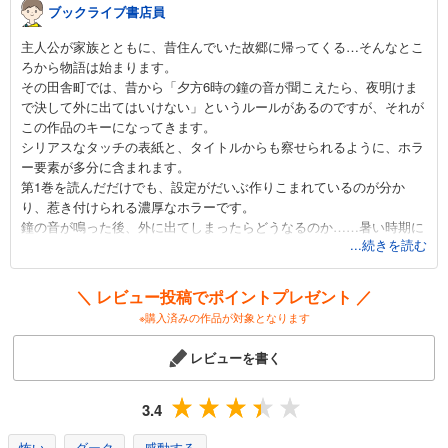
火葬場のない町に鐘が鳴る時（１３）
ブックライブ書店員
792
円 (税込)
主人公が家族とともに、昔住んでいた故郷に帰ってくる…そんなとこ
カート
ろから物語は始まります。
完結
その田舎町では、昔から「夕方6時の鐘の音が聞こえたら、夜明けま
試し読み
で決して外に出てはいけない」というルールがあるのですが、それが
あらすじを表示する
この作品のキーになってきます。
シリアスなタッチの表紙と、タイトルからも察せられるように、ホラ
火葬場のない町に鐘が鳴る時（１４）
ー要素が多分に含まれます。
792
円 (税込)
第1巻を読んだだけでも、設定がだいぶ作りこまれているのが分か
カート
り、惹き付けられる濃厚なホラーです。
完結
鐘の音が鳴った後、外に出てしまったらどうなるのか……暑い時期に
試し読み
...続きを読む
クールダウンするにはうってつけの作品なので、是非読んでみてくだ
あらすじを表示する
さい。
＼ レビュー投稿でポイントプレゼント ／
※購入済みの作品が対象となります
レビューを書く
3.4
怖い
ダーク
感動する