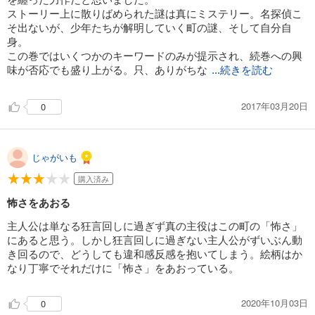
ストーリー上に散りばめられた謎は真にミステリー。名探偵こ
そ出ないが、少年たちが解明していく町の謎、そして自分自
身。
この巻ではいくつかのキーワードのみが提示され、続巻への興
味が否応でも盛り上がる。只、ありがちな
...続きを読む
2017年03月20日
0
じゃがいも
購入済み
怖さをあおる
主人公は単なる狂言回しに過ぎず真の主役はこの町の「怖さ」
にあると思う。しかし狂言回しに過ぎない主人公がずいぶん動
き回るので、どうしても違和感反感を抱いてしまう。絵柄はか
なり丁寧でそれだけに「怖さ」をあおっている。
2020年10月03日
0