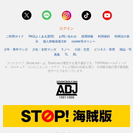
ログイン
ご利用ガイド
FAQ(よくある質問)
お問い合わせ
採用情報
利用規約
特商法の表
示
個人情報保護方針
cookie等ポリシー
少年・青年マンガ
少女・女性マンガ
ラノベ
小説・文芸
ビジネス・実用
雑誌・写
真集
TL
BL
ブックライブ（BookLive!）は、BookLiveが運営する電子書店です。TOPPANホールディング
ス、カルチュア・コンビニエンス・クラブ、テレビ朝日の出資を受け、日本最大級の電子書籍配
信サービスを行っています。