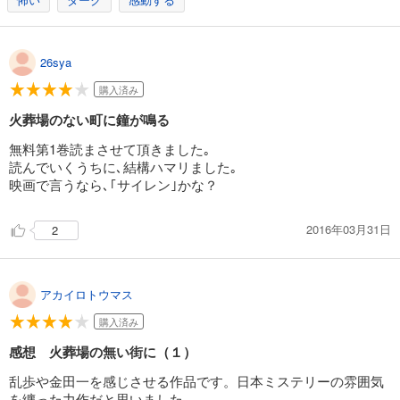
26sya
購入済み
火葬場のない町に鐘が鳴る
無料第1巻読まさせて頂きました｡
読んでいくうちに､結構ハマリました｡
映画で言うなら､｢サイレン｣かな？
2016年03月31日
2
アカイロトウマス
購入済み
感想 火葬場の無い街に（１）
乱歩や金田一を感じさせる作品です。日本ミステリーの雰囲気
を纏った力作だと思いました。