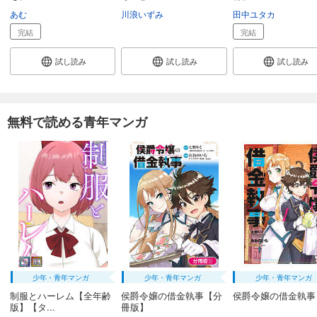
あむ
川浪いずみ
田中ユタカ
完結
完結
試し読み
試し読み
試し読み
無料で読める青年マンガ
少年・青年マンガ
少年・青年マンガ
少年・青年マンガ
制服とハーレム【全年齢
侯爵令嬢の借金執事【分
侯爵令嬢の借金執事
版】【タ...
冊版】