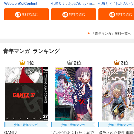
WebtoonKoiContent
七野りく
おおのいも
mmu
七野りく
おおのいも
無料で読む
無料で読む
無料で読む
「青年マンガ」無料一覧へ
青年マンガ ランキング
1位
2位
3位
少年・青年マンガ
少年・青年マンガ
少年・青年マンガ
GANTZ
ゾンビのあふれた世界で
追放された転生重騎