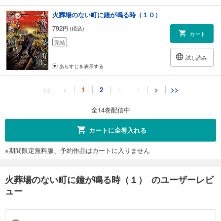
火葬場のない町に鐘が鳴る時（１０）
792
円 (税込)
カート
完結
試し読み
あらすじを表示する
火葬場のない町に鐘が鳴る時（１１）
<<
<
1
2
・
・
>
>>
792
円 (税込)
カート
全14巻配信中
完結
試し読み
カートに全巻入れる
あらすじを表示する
※期間限定無料版、予約作品はカートに入りません
火葬場のない町に鐘が鳴る時（１２）
792
円 (税込)
カート
火葬場のない町に鐘が鳴る時（１） のユーザーレビ
完結
ュー
試し読み
あらすじを表示する