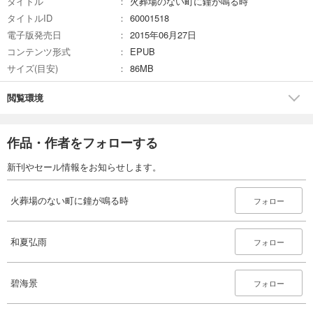
タイトル
火葬場のない町に鐘が鳴る時
タイトルID
60001518
電子版発売日
2015年06月27日
コンテンツ形式
EPUB
サイズ(目安)
86MB
閲覧環境
作品・作者をフォローする
新刊やセール情報をお知らせします。
火葬場のない町に鐘が鳴る時
フォロー
和夏弘雨
フォロー
碧海景
フォロー