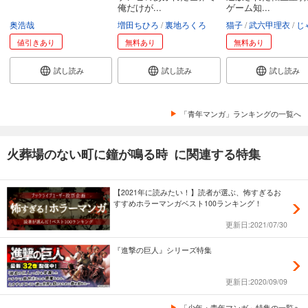
俺だけが...
ゲーム知...
奥浩哉
増田ちひろ
裏地ろくろ
猫子
武六甲理衣
じゃい
値引きあり
無料あり
無料あり
試し読み
試し読み
試し読み
「青年マンガ」ランキングの一覧へ
火葬場のない町に鐘が鳴る時 に関連する特集
【2021年に読みたい！】読者が選ぶ、怖すぎるお
すすめホラーマンガベスト100ランキング！
更新日:2021/07/30
『進撃の巨人』シリーズ特集
更新日:2020/09/09
「少年・青年マンガ」特集の一覧へ