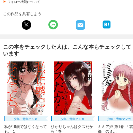
フォロー機能について
この作品を共有しよう
この本をチェックした人は、こんな本もチェックして
います
少年・青年マンガ
少年・青年マンガ
少年・青年マンガ
私が15歳ではなくなって
ひかりちゃんはクズだか
ミミア姫 第1巻 「
も。１
ら 1巻
都」のミ...