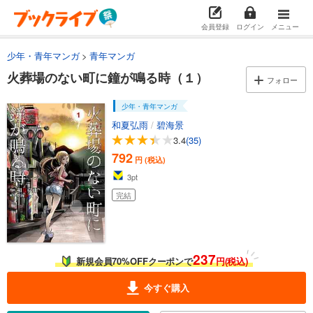
会員登録
ログイン
メニュー
少年・青年マンガ
青年マンガ
火葬場のない町に鐘が鳴る時（１）
フォロー
少年・青年マンガ
和夏弘雨
/
碧海景
3.4
(35)
792
円 (税込)
3
pt
完結
237
新規会員70%OFFクーポンで
円(税込)
今すぐ購入