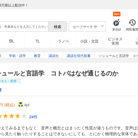
8万冊以上配信中！
Get!
セーフサーチ 中
来店pt
閲覧履
ビジネス
BL
TL
ラノベ
小説・文芸
実用
用
学術・語学
教育
講談社
講談社現代新書
ソシュールと言語学 コ
シュールと言語学 コトバはなぜ通じるのか
ジネス・実用
健
円 (税込)
4
pt
24件
考えてみるまでもなく、音声と概念とはまったく性質が違うものです。音声は
から見たり触ったりすることはできないにしても、とにかく物理的な実体であ