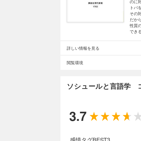
のに
トバ
その
だか
性質
でき
詳しい情報を見る
閲覧環境
ソシュールと言語学 
3.7
感情タグBEST3