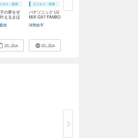
ジネス・実用
ビジネス・実用
子の夢をぜ
パナソニック LU
叶えるまほ
MIX GX7 FANBO
OK
愛加
河野鉄平
試し読み
試し読み