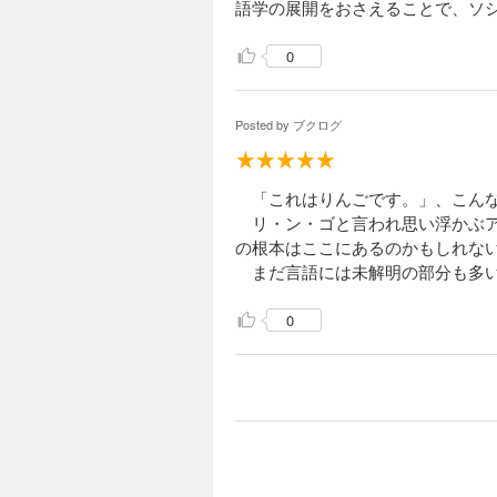
語学の展開をおさえることで、ソ
0
Posted by
ブクログ
「これはりんごです。」、こんな
リ・ン・ゴと言われ思い浮かぶア
の根本はここにあるのかもしれな
まだ言語には未解明の部分も多い
0