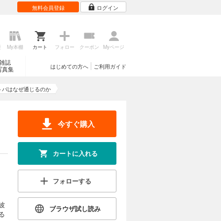
無料会員登録
ログイン
歴
My本棚
カート
フォロー
クーポン
Myページ
雑誌
はじめての方へ
ご利用ガイド
写真集
トバはなぜ通じるのか
今すぐ購入
カートに入れる
フォローする
波
ブラウザ試し読み
る