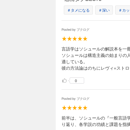
＃タメになる
＃深い
＃カッ
Posted by
ブクログ
言語学はソシュールの解説本を一
ソシュールは構造主義の始まりの
適している。
彼の方法論はのちにレヴィ=スト
0
Posted by
ブクログ
前半は、ソシュールの『一般言語
り返り、各学説の功績と課題を指