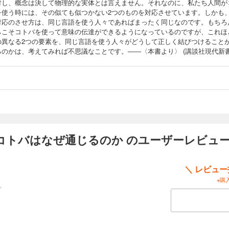
対し、概念は決して物理的な実体とは言えません。それなのに、私たち人間が
を使う時には、その似ても似つかない2つのものを対応させています。しかも
対応のさせ方は、同じ言語を使う人々であればまったく同じなのです。もちろ
らこそコトバを使って意味の伝達ができるようになっているのですが、これほ
の異なる2つの要素を、同じ言語を使う人々がどうして正しく結びつけること
るのかは、考えてみれば不思議なことです。――〈本書より〉 (講談社現代新書
コトバはなぜ通じるのか のユーザーレビュ
＼ レビュ
※購