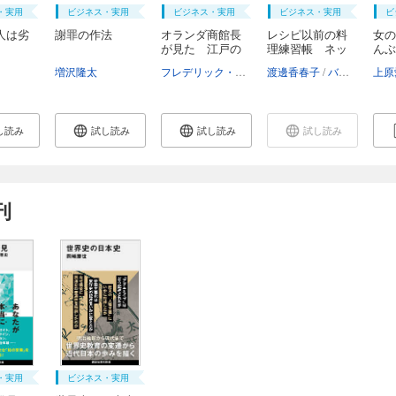
・実用
ビジネス・実用
ビジネス・実用
ビジネス・実用
ビ
人は劣
謝罪の作法
オランダ商館長
レシピ以前の料
女の
が見た 江戸の
理練習帳 ネッ
んぶ
災...
ト...
う...
増沢隆太
フレデリック・クレインス
渡邊香春子
磯田道史
バーソウ
上原
し読み
試し読み
試し読み
試し読み
刊
・実用
ビジネス・実用