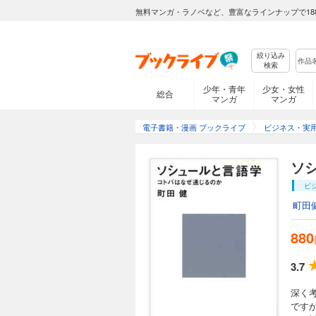
無料マンガ・ラノベなど、豊富なラインナップで18
絞り込み
検索
少年・青年
少女・女性
総合
マンガ
マンガ
電子書籍・漫画 ブックライブ
ビジネス・実
ソ
ビ
町田
880
3.7
深く
です