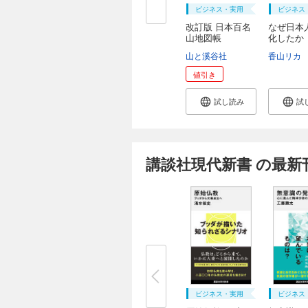
ビジネス・実用
ビジネス
改訂版 日本百名
なぜ日本
山地図帳
化したか
山と溪谷社
香山リカ
値引き
試し読み
試
講談社現代新書 の最新
ビジネス・実用
ビジネス