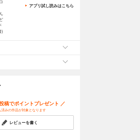
コ
アプリ試し読みはこちら
、
ん
ど
が
)
ー
ー投稿でポイントプレゼント ／
入済みの作品が対象となります
レビューを書く