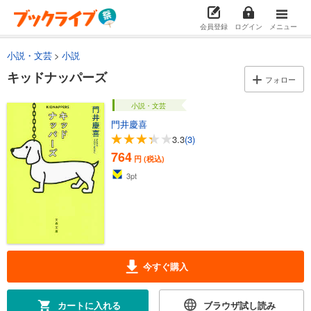
会員登録
ログイン
メニュー
小説・文芸
小説
キッドナッパーズ
フォロー
小説・文芸
門井慶喜
3.3
(3)
764
円 (税込)
3
pt
今すぐ購入
カートに入れる
ブラウザ試し読み