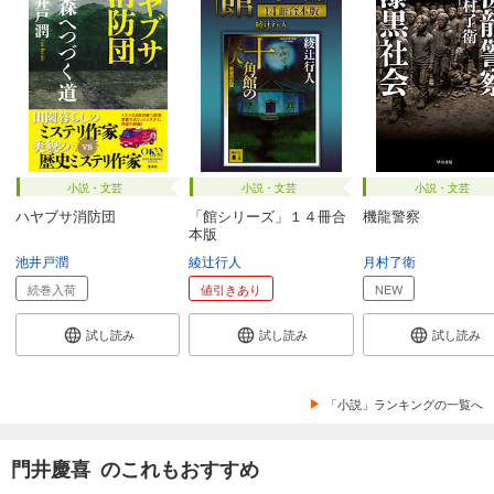
小説・文芸
小説・文芸
小説・文芸
ハヤブサ消防団
「館シリーズ」１４冊合
機龍警察
本版
池井戸潤
綾辻行人
月村了衛
続巻入荷
値引きあり
NEW
試し読み
試し読み
試し読み
「小説」ランキングの一覧へ
門井慶喜 のこれもおすすめ