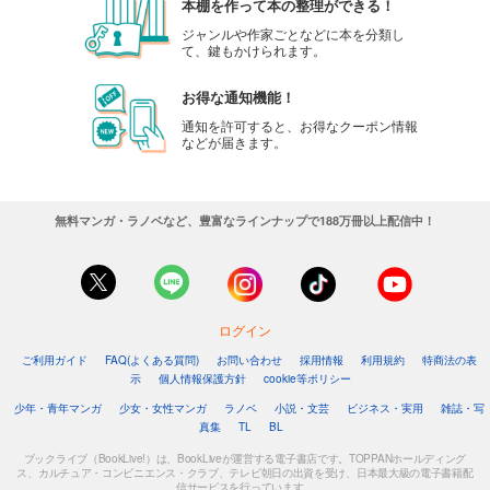
本棚を作って本の整理ができる！
ジャンルや作家ごとなどに本を分類し
て、鍵もかけられます。
お得な通知機能！
通知を許可すると、お得なクーポン情報
などが届きます。
無料マンガ・ラノベなど、豊富なラインナップで188万冊以上配信中！
ログイン
ご利用ガイド
FAQ(よくある質問)
お問い合わせ
採用情報
利用規約
特商法の表
示
個人情報保護方針
cookie等ポリシー
少年・青年マンガ
少女・女性マンガ
ラノベ
小説・文芸
ビジネス・実用
雑誌・写
真集
TL
BL
ブックライブ（BookLive!）は、BookLiveが運営する電子書店です。TOPPANホールディング
ス、カルチュア・コンビニエンス・クラブ、テレビ朝日の出資を受け、日本最大級の電子書籍配
信サービスを行っています。