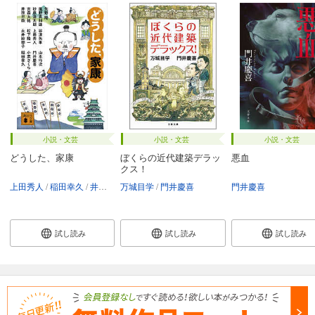
小説・文芸
小説・文芸
小説・文芸
どうした、家康
ぼくらの近代建築デラッ
悪血
クス！
上田秀人
稲田幸久
井原忠政
万城目学
小栗さくら
門井慶喜
風野真知雄
門井慶喜
門井慶喜
砂原浩太朗
試し読み
試し読み
試し読み