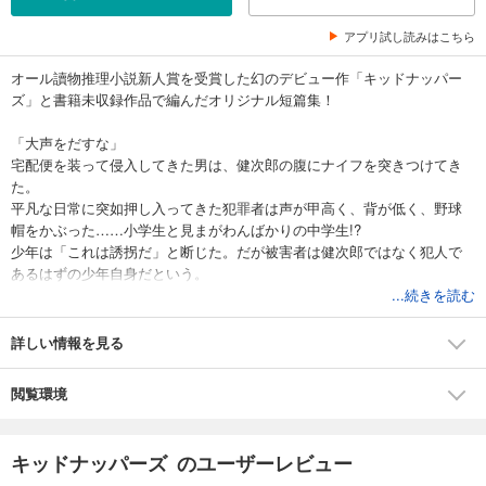
アプリ試し読みはこちら
オール讀物推理小説新人賞を受賞した幻のデビュー作「キッドナッパー
ズ」と書籍未収録作品で編んだオリジナル短篇集！
「大声をだすな」
宅配便を装って侵入してきた男は、健次郎の腹にナイフを突きつけてき
た。
平凡な日常に突如押し入ってきた犯罪者は声が甲高く、背が低く、野球
帽をかぶった……小学生と見まがわんばかりの中学生!?
少年は「これは誘拐だ」と断じた。だが被害者は健次郎ではなく犯人で
あるはずの少年自身だという。
...続きを読む
摩訶不思議な誘拐事件は二転三転し、ラストで意外な結末が待ってい
た！
詳しい情報を見る
オール讀物推理小説新人賞受賞の表題作ほかを6篇収録。
閲覧環境
解説・宇田川拓也
【オール讀物推理小説新人賞「選評」から】
キッドナッパーズ のユーザーレビュー
「これこそ逆転に次ぐ逆転の連続で、着地がどうなるのかまったく予想