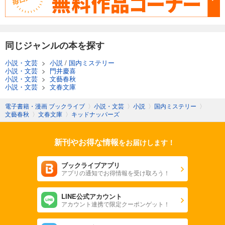
同じジャンルの本を探す
小説・文芸
>
小説
/
国内ミステリー
小説・文芸
>
門井慶喜
小説・文芸
>
文藝春秋
小説・文芸
>
文春文庫
電子書籍・漫画 ブックライブ
〉
小説・文芸
〉
小説
〉
国内ミステリー
〉
文藝春秋
〉
文春文庫
〉
キッドナッパーズ
新刊やお得な情報
をお届けします！
ブックライブアプリ
アプリの通知でお得情報を受け取ろう！
LINE公式アカウント
アカウント連携で限定クーポンゲット！