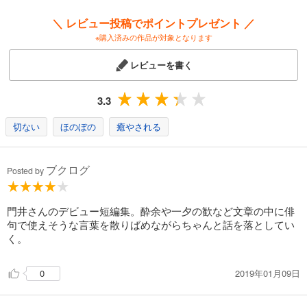
できなかった。」（高橋克彦委員）
「何とか読者を面白がらせ、驚かせようとする創意工夫が、今回の作品
＼ レビュー投稿でポイントプレゼント ／
に結実した」（宮部みゆき委員）
※購入済みの作品が対象となります
【収録作品】
レビューを書く
キッドナッパーズ
目刺し
架空の風景
3.3
十字架ジュース
ごとんがたん
切ない
ほのぼの
癒やされる
べつばら
おなじ本でも
ブクログ
Posted by
門井さんのデビュー短編集。酔余や一夕の歓など文章の中に俳
句で使えそうな言葉を散りばめながらちゃんと話を落としてい
く。
2019年01月09日
0