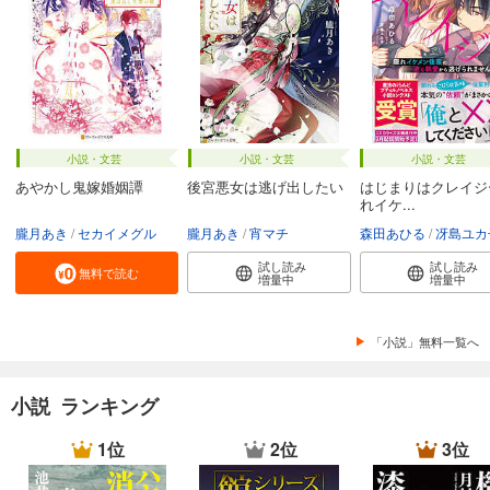
小説・文芸
小説・文芸
小説・文芸
あやかし鬼嫁婚姻譚
後宮悪女は逃げ出したい
はじまりはクレイジ
れイケ...
朧月あき
セカイメグル
朧月あき
宵マチ
森田あひる
冴島ユカ
試し読み
試し読み
無料で読む
増量中
増量中
「小説」無料一覧へ
小説 ランキング
1位
2位
3位