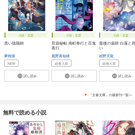
小説・文芸
小説・文芸
小説・文芸
黒い陰陽師
耳袋秘帖 南町奉行と百鬼
最後の薬師 白蓮と
夜行
い
夢枕獏
風野真知雄
紺野天龍
NEW
続巻入荷
続巻入荷
試し読み
試し読み
試し読み
「文春文庫」の最新刊一覧へ
無料で読める小説