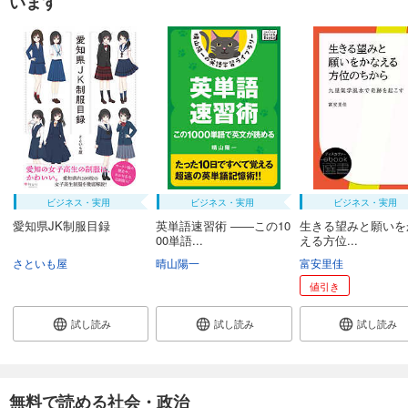
います
ビジネス・実用
ビジネス・実用
ビジネス・実用
愛知県JK制服目録
英単語速習術 ――この10
生きる望みと願いを
00単語...
える方位...
さといも屋
晴山陽一
富安里佳
値引き
試し読み
試し読み
試し読み
無料で読める社会・政治