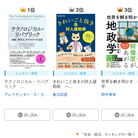
1位
2位
3位
ビジネス・実用
ビジネス・実用
ビジネス・実用
テクノロジカル・リパブ
きれいごと抜きの対人援
世界を解き明かす 
リック ...
助術 ―...
学
アレクサンダー・C・カープ
春日武彦
ニコラス・W・ザミスカ
村井章子
田中孝幸
試し読み
試し読み
試し読み
「社会・政治」ランキングの一覧へ