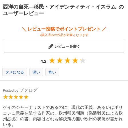
西洋の自死―移民・アイデンティティ・イスラム の
出生率の低下、移民問題、増幅する社会への不信感、自己嫌悪感など、
ユーザーレビュー
今日の欧州大陸を覆う閉塞感は、人々が自身の社会について議論したり
社会変化に対抗する力を弱体化させ、欧州は自壊への道を進んでいる。
＼ レビュー投稿でポイントプレゼント ／
著者は、シリア難民や移民問題をめぐって、ベルリンからパリ、ギリシ
※購入済みの作品が対象となります
ャなど欧州を横断し、難民、歓迎側、拒否側など、様々な立場の人々を
取材しながら、独自の視点で、今日の欧州が自らを追い詰めていく人口
レビューを書く
的・政治的現実を分析。
欧州各国がどのように外国人労働者や移民を受け入れ始め、そこから抜
4.2
け出せなくなったのか。
タメになる
深い
怖い
マスコミや評論家、政治家などのエリートの世界で、移民受け入れへの
懸念の表明がどのようにしてタブー視されるように至ったのか。
ブクログ
Posted by
エリートたちは、どのような論法で、一般庶民から生じる大規模な移民
政策への疑問や懸念を脇にそらしてきたのか。
ゲイのジャーナリストであるのに、現代の正義、あるいはポリ
欧州が前提としてきた「人権、法の支配、言論の自由」をコアとする啓
コレに意義を呈する作家の、欧州移民問題（偽装難民による欧
蒙主義以降の西洋近代が潰えていく様を描く。
州占拠）の書。内容はどれも解決策の無い欧州の状況が書かれ
いる。