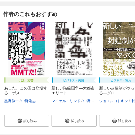
作者のこれもおすすめ
小説・文芸
ビジネス・実用
ビジネス・実用
あした、この国は崩壊す
新しい階級闘争―大都市
新しい封建制がやっ
る ポス...
エリート...
る―グロ...
黒野伸一
中野剛志
マイケル・リンド
中野剛志
ジョエルコトキン
施光恒
寺下滝郎
中野
試し読み
試し読み
試し読み