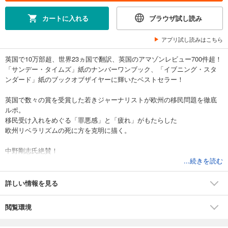
カートに入れる
ブラウザ試し読み
アプリ試し読みはこちら
英国で10万部超、世界23ヵ国で翻訳、英国のアマゾンレビュー700件超！
「サンデー・タイムズ」紙のナンバーワンブック、「イブニング・スタ
ンダード」紙のブックオブザイヤーに輝いたベストセラー！
英国で数々の賞を受賞した若きジャーナリストが欧州の移民問題を徹底
ルポ。
移民受け入れをめぐる「罪悪感」と「疲れ」がもたらした
欧州リベラリズムの死に方を克明に描く。
中野剛志氏絶賛！
「本書の著者マレーに匹敵するような優れた書き手が、残念ながら日本
...続きを読む
にはいない。
われわれ日本人は、本書を日本の<自死>として読み換えなければならな
詳しい情報を見る
くなった」
閲覧環境
【内容紹介】