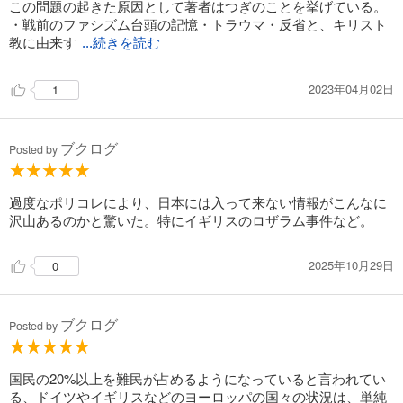
この問題の起きた原因として著者はつぎのことを挙げている。
・戦前のファシズム台頭の記憶・トラウマ・反省と、キリスト
教に由来す
...続きを読む
2023年04月02日
1
ブクログ
Posted by
過度なポリコレにより、日本には入って来ない情報がこんなに
沢山あるのかと驚いた。特にイギリスのロザラム事件など。
2025年10月29日
0
ブクログ
Posted by
国民の20%以上を難民が占めるようになっていると言われてい
る、ドイツやイギリスなどのヨーロッパの国々の状況は、単純