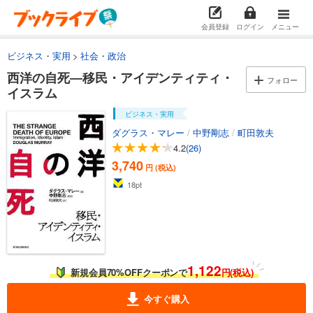
会員登録
ログイン
メニュー
ビジネス・実用
社会・政治
西洋の自死―移民・アイデンティティ・
フォロー
イスラム
ビジネス・実用
ダグラス・マレー
/
中野剛志
/
町田敦夫
4.2
(26)
3,740
円 (税込)
18
pt
1,122
新規会員70%OFFクーポンで
円(税込)
今すぐ購入