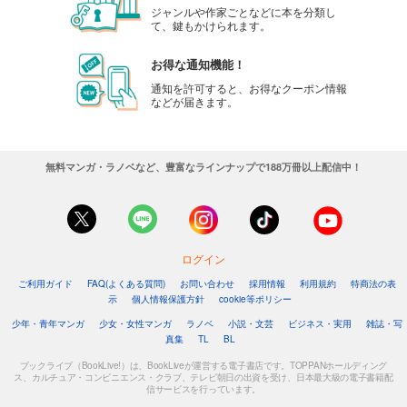
ジャンルや作家ごとなどに本を分類し
て、鍵もかけられます。
お得な通知機能！
通知を許可すると、お得なクーポン情報
などが届きます。
無料マンガ・ラノベなど、豊富なラインナップで188万冊以上配信中！
ログイン
ご利用ガイド
FAQ(よくある質問)
お問い合わせ
採用情報
利用規約
特商法の表
示
個人情報保護方針
cookie等ポリシー
少年・青年マンガ
少女・女性マンガ
ラノベ
小説・文芸
ビジネス・実用
雑誌・写
真集
TL
BL
ブックライブ（BookLive!）は、BookLiveが運営する電子書店です。TOPPANホールディング
ス、カルチュア・コンビニエンス・クラブ、テレビ朝日の出資を受け、日本最大級の電子書籍配
信サービスを行っています。