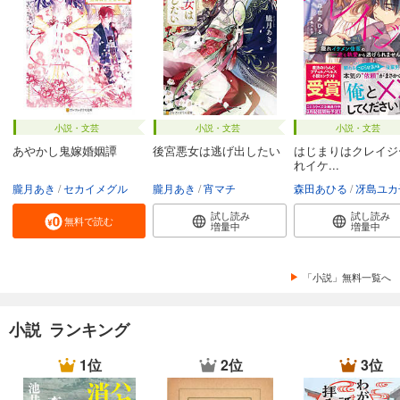
小説・文芸
小説・文芸
小説・文芸
あやかし鬼嫁婚姻譚
後宮悪女は逃げ出したい
はじまりはクレイジ
れイケ...
朧月あき
セカイメグル
朧月あき
宵マチ
森田あひる
冴島ユカ
試し読み
試し読み
無料で読む
増量中
増量中
「小説」無料一覧へ
小説 ランキング
1位
2位
3位