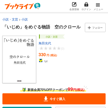
会員登録
ログイン
メニュー
小説・文芸
小説
「いじめ」をめぐる物語 空のクロール
フォロー
小説・文芸
角田光代
-
(0)
330
円 (税込)
1
pt
99
新規会員70%OFFクーポンで
円(税込)
今すぐ購入