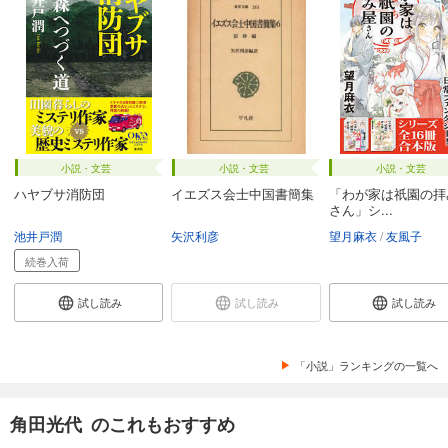
小説・文芸
小説・文芸
小説・文芸
ハヤブサ消防団
イエズス会士中国書簡集
「わが家は祇園の拝
さん」シ...
池井戸潤
矢沢利彦
望月麻衣
友風子
続巻入荷
試し読み
試し読み
試し読み
「小説」ランキングの一覧へ
角田光代 のこれもおすすめ