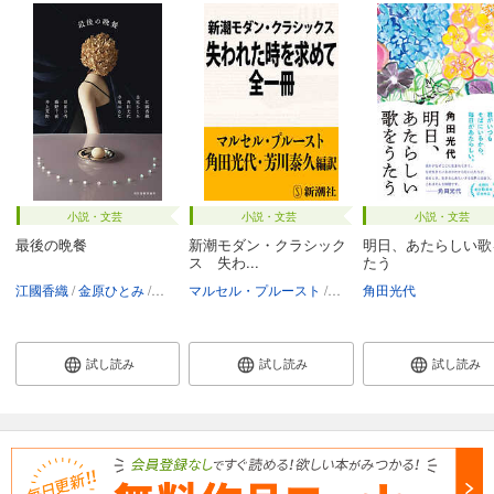
小説・文芸
小説・文芸
小説・文芸
最後の晩餐
新潮モダン・クラシック
明日、あたらしい歌
ス 失わ...
たう
江國香織
金原ひとみ
角田光代
マルセル・プルースト
寺地はるな
原田ひ香
角田光代
藤野千夜
角田光代
芳川泰久
井上荒野
試し読み
試し読み
試し読み