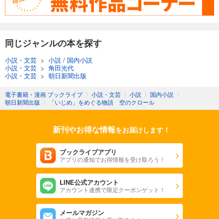
同じジャンルの本を探す
小説・文芸
>
小説
/
国内小説
小説・文芸
>
角田光代
小説・文芸
>
朝日新聞出版
電子書籍・漫画 ブックライブ
〉
小説・文芸
〉
小説
〉
国内小説
〉
朝日新聞出版
〉
「いじめ」をめぐる物語 空のクロール
新刊やお得な情報
をお届けします！
ブックライブアプリ
アプリの通知でお得情報を受け取ろう！
LINE公式アカウント
アカウント連携で限定クーポンゲット！
メールマガジン