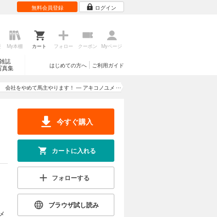
無料会員登録
ログイン
カートに入れる
ーナスを宮
試し読み
いた。そん
きます
歴
My本棚
カート
フォロー
クーポン
Myページ
雑誌
はじめての方へ
ご利用ガイド
写真集
会社をやめて馬主やります！ ― アキコノユメ
カートに入れる
ヲ ― 166
ーナスを宮
試し読み
いた。そん
今すぐ購入
きます
カートに入れる
カートに入れる
フォローする
ーナスを宮
試し読み
いた。そん
ブラウザ試し読み
きます
メ