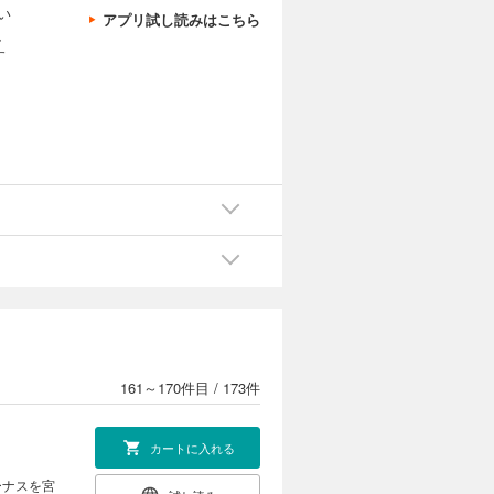
い
アプリ試し読みはこちら
、
す
カートに入れる
ーナスを宮
試し読み
いた。そん
きます
カートに入れる
ーナスを宮
試し読み
いた。そん
きます
161～170件目
/
173件
カートに入れる
ーナスを宮