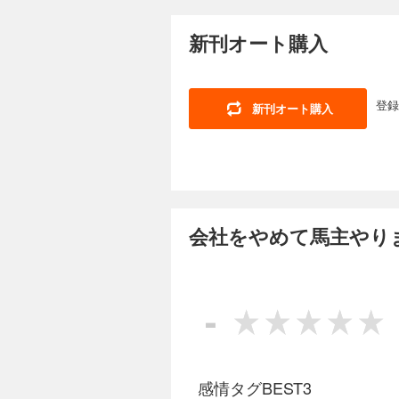
110円 (税込)
明希子の前職の先輩
新刊オート購入
前たかしと共同で馬
な思いを宮前に告げ
よ」と言われ…。サラ
登録
新刊オート購入
会社をやめて馬主や
110円 (税込)
明希子の前職の先輩
前たかしと共同で馬
な思いを宮前に告げ
よ」と言われ…。サラ
会社をやめて馬主やりま
-
感情タグBEST3