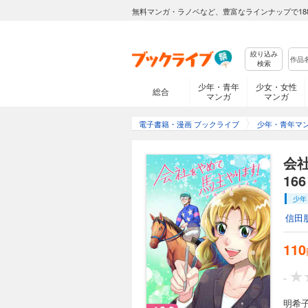
会社をやめて馬主や
無料マンガ・ラノベなど、豊富なラインナップで18
110円 (税込)
明希子の前職の先輩
前たかしと共同で馬
絞り込み
な思いを宮前に告げ
検索
よ」と言われ…。サラ
少年・青年
少女・女性
総合
マンガ
マンガ
会社をやめて馬主や
電子書籍・漫画 ブックライブ
少年・青年マ
110円 (税込)
明希子の前職の先輩
会
前たかしと共同で馬
166
な思いを宮前に告げ
よ」と言われ…。サラ
少年
信田
会社をやめて馬主や
110
110円 (税込)
明希子の前職の先輩
-
前たかしと共同で馬
な思いを宮前に告げ
明希
よ」と言われ…。サラ