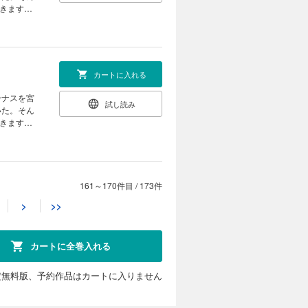
きます
カートに入れる
ーナスを宮
試し読み
いた。そん
きます
161～170件目
/
173件
カートに入れる
>
>>
ーナスを宮
試し読み
いた。そん
きます
カートに全巻入れる
定無料版、予約作品はカートに入りません
カートに入れる