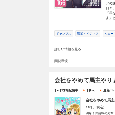
ヲの
日々
「馬
会社をやめて馬主や
よ」
110円 (税込)
明希子の前職の先輩
前たかしと共同で馬
ギャンブル
職業・ビジネス
ヒュー
な思いを宮前に告げ
よ」と言われ…。サラ
詳しい情報を見る
会社をやめて馬主や
閲覧環境
110円 (税込)
明希子の前職の先輩
前たかしと共同で馬
会社をやめて馬主やり
な思いを宮前に告げ
よ」と言われ…。サラ
1～173巻配信中
1巻へ
最新刊
会社をやめて馬主や
110円 (税込)
明希子の前職の先輩