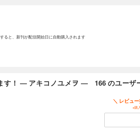
・須田裕子は証券会社に勤める現役サラリーマン。アキコノユメヲの妹・レイヴィ
を持つことにしたが、結果が出ない日々。何のために馬主をやるのか、悩み始めて
ると、「馬を100万で５頭譲ります。うまく運用すれば損はしないし、税金対策もで
リーマン馬主本格始動!!
すると、新刊が配信開始日に自動購入されます
ります！ ― アキコノユメヲ ― 173
・須田裕子は証券会社に勤める現役サラリーマン。アキコノユメヲの妹・レイヴィ
を持つことにしたが、結果が出ない日々。何のために馬主をやるのか、悩み始めて
ると、「馬を100万で５頭譲ります。うまく運用すれば損はしないし、税金対策もで
リーマン馬主本格始動!!
す！ ― アキコノユメヲ ― 166 のユー
＼ レビュ
※購