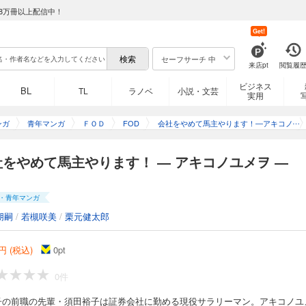
ります！ ― アキコノユメヲ ― 156
8万冊以上配信中！
Get!
・須田裕子は証券会社に勤める現役サラリーマン。アキコノユメヲの妹・レイヴィ
を持つことにしたが、結果が出ない日々。何のために馬主をやるのか、悩み始めて
セーフサーチ 中
ると、「馬を100万で５頭譲ります。うまく運用すれば損はしないし、税金対策もで
来店pt
閲覧履
リーマン馬主本格始動!!
ビジネス
BL
TL
ラノベ
小説・文芸
実用
ります！ ― アキコノユメヲ ― 157
ンガ
青年マンガ
ＦＯＤ
FOD
会社をやめて馬主やります！―アキコノ
ユメヲ―
・須田裕子は証券会社に勤める現役サラリーマン。アキコノユメヲの妹・レイヴィ
社をやめて馬主やります！ ― アキコノユメヲ ―
を持つことにしたが、結果が出ない日々。何のために馬主をやるのか、悩み始めて
ると、「馬を100万で５頭譲ります。うまく運用すれば損はしないし、税金対策もで
リーマン馬主本格始動!!
・青年マンガ
朋嗣
/
若槻咲美
/
栗元健太郎
ります！ ― アキコノユメヲ ― 158
円 (税込)
0
pt
・須田裕子は証券会社に勤める現役サラリーマン。アキコノユメヲの妹・レイヴィ
0件
を持つことにしたが、結果が出ない日々。何のために馬主をやるのか、悩み始めて
ると、「馬を100万で５頭譲ります。うまく運用すれば損はしないし、税金対策もで
子の前職の先輩・須田裕子は証券会社に勤める現役サラリーマン。アキコノユ
リーマン馬主本格始動!!