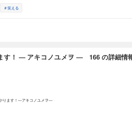
＃笑える
す！ ― アキコノユメヲ ― 166 の詳細情
やります！―アキコノユメヲ―