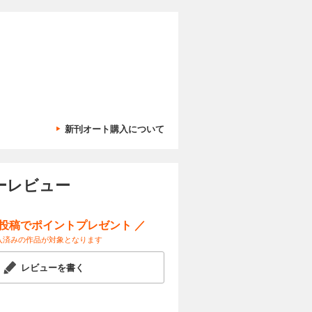
ーナスを宮
試し読み
いた。そん
きます
カートに入れる
新刊オート購入について
ーナスを宮
試し読み
いた。そん
きます
ザーレビュー
ー投稿でポイントプレゼント ／
入済みの作品が対象となります
レビューを書く