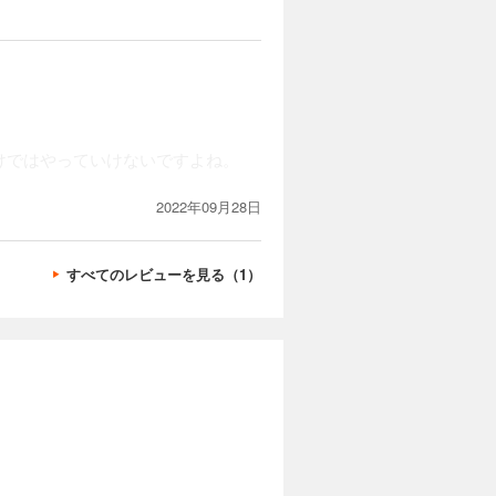
カートに入れる
」も夢じゃ
試し読み
できるの
奮闘！
けではやっていけないですよね。
カートに入れる
2022年09月28日
」も夢じゃ
試し読み
できるの
すべてのレビューを見る（1）
奮闘！
カートに入れる
」も夢じゃ
試し読み
できるの
奮闘！