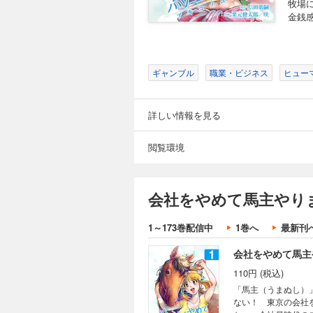
牧場
金銭
ギャンブル
職業・ビジネス
ヒュー
詳しい情報を見る
閲覧環境
会社をやめて馬主やり
1～173巻配信中
1巻へ
最新刊
会社をやめて馬主
110円 (税込)
「馬主（うまぬし）
ない！ 東京の会社