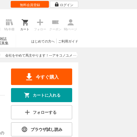
無料会員登録
ログイン
歴
My本棚
カート
フォロー
クーポン
Myページ
雑誌
はじめての方へ
ご利用ガイド
写真集
会社をやめて馬主やります！―アキコノユメ
ヲ― 10
今すぐ購入
カートに入れる
フォローする
ブラウザ試し読み
家の