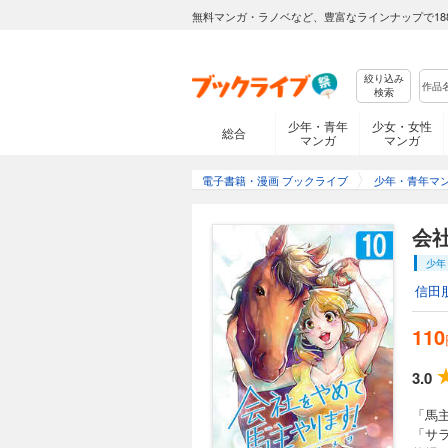
無料マンガ・ラノベなど、豊富なラインナップで18
絞り込み
検索
少年・青年
少女・女性
総合
マンガ
マンガ
電子書籍・漫画 ブックライブ
少年・青年マ
会
少年
信田
110
3.0
「馬
「サ