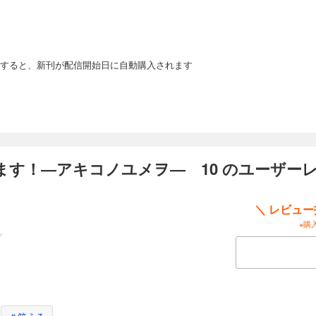
を辞めて、競走馬を生産する実家の牧場に戻ってきた明希子28歳。今の自分に何が
スキルと金銭感覚を活かし、馬主やるぞ！ 馬とお金と人情と…夢と現実の間で大
すると、新刊が配信開始日に自動購入されます
やります！―アキコノユメヲ― 13
」ってお金持ちじゃなくてもなれるんです。地方競馬であれば「サラリーマン馬主
を辞めて、競走馬を生産する実家の牧場に戻ってきた明希子28歳。今の自分に何が
スキルと金銭感覚を活かし、馬主やるぞ！ 馬とお金と人情と…夢と現実の間で大
ます！―アキコノユメヲ― 10 のユーザー
やります！―アキコノユメヲ― 14
＼ レビュ
※購
」ってお金持ちじゃなくてもなれるんです。地方競馬であれば「サラリーマン馬主
を辞めて、競走馬を生産する実家の牧場に戻ってきた明希子28歳。今の自分に何が
スキルと金銭感覚を活かし、馬主やるぞ！ 馬とお金と人情と…夢と現実の間で大
やります！―アキコノユメヲ― 15