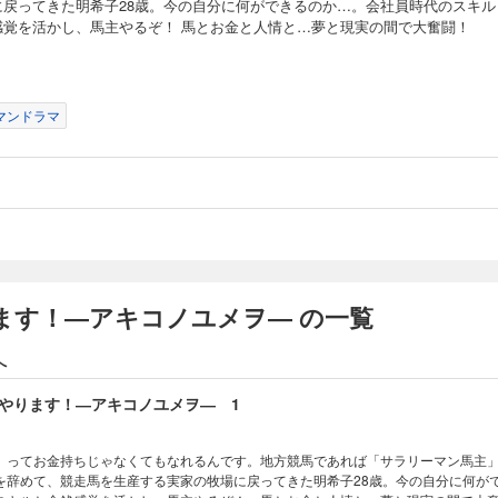
に戻ってきた明希子28歳。今の自分に何ができるのか…。会社員時代のスキル
感覚を活かし、馬主やるぞ！ 馬とお金と人情と…夢と現実の間で大奮闘！
マンドラマ
ます！―アキコノユメヲ― の一覧
へ
やります！―アキコノユメヲ― 1
」ってお金持ちじゃなくてもなれるんです。地方競馬であれば「サラリーマン馬主
を辞めて、競走馬を生産する実家の牧場に戻ってきた明希子28歳。今の自分に何が