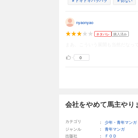
＃ドキドキハラハラ
＃切ない
110円 (税込)
「馬主（うまぬし）
ない！ 東京の会社
nyaonyao
か…。会社員時代の
ネタバレ
購入済み
まあ、こういう展開も当然だなっ
会社をやめて馬主
0
110円 (税込)
「馬主（うまぬし）
ない！ 東京の会社
か…。会社員時代の
会社をやめて馬主
会社をやめて馬主やりま
110円 (税込)
「馬主（うまぬし）
カテゴリ
：
少年・青年マンガ
ない！ 東京の会社
ジャンル
：
か…。会社員時代の
青年マンガ
出版社
：
ＦＯＤ