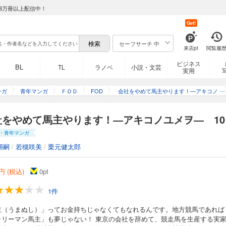
8万冊以上配信中！
Get!
セーフサーチ 中
来店pt
閲覧履
ビジネス
BL
TL
ラノベ
小説・文芸
実用
ンガ
青年マンガ
ＦＯＤ
FOD
会社をやめて馬主やります！―アキコノ
ユメヲ―
社をやめて馬主やります！―アキコノユメヲ― 10
・青年マンガ
朋嗣
/
若槻咲美
/
栗元健太郎
円 (税込)
0
pt
1件
主（うまぬし）」ってお金持ちじゃなくてもなれるんです。地方競馬であれば
ラリーマン馬主」も夢じゃない！ 東京の会社を辞めて、競走馬を生産する実