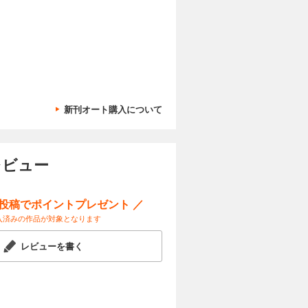
試し読み
できるの
奮闘！
カートに入れる
新刊オート購入について
」も夢じゃ
試し読み
できるの
奮闘！
レビュー
ー投稿でポイントプレゼント ／
カートに入れる
入済みの作品が対象となります
」も夢じゃ
試し読み
できるの
レビューを書く
奮闘！