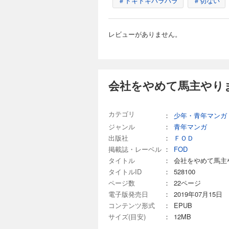
＃ドキドキハラハラ
＃切ない
110円 (税込)
「馬主（うまぬし）
レビューがありません。
ない！ 東京の会社
か…。会社員時代の
会社をやめて馬主やりま
会社をやめて馬主や
110円 (税込)
「馬主（うまぬし）
カテゴリ
：
少年・青年マンガ
ない！ 東京の会社
ジャンル
：
青年マンガ
か…。会社員時代の
出版社
：
ＦＯＤ
掲載誌・レーベル
：
FOD
タイトル
：
会社をやめて馬主
会社をやめて馬主や
タイトルID
：
528100
ページ数
：
22ページ
110円 (税込)
電子版発売日
：
2019年07月15日
「馬主（うまぬし）
ない！ 東京の会社
コンテンツ形式
：
EPUB
か…。会社員時代の
サイズ(目安)
：
12MB