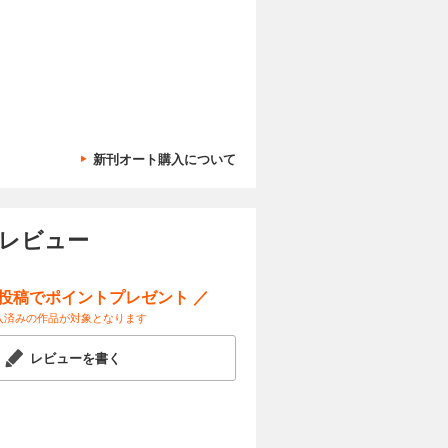
試し読み
できるの
奮闘！
カートに入れる
新刊オート購入について
」も夢じゃ
試し読み
できるの
奮闘！
ーレビュー
ー投稿でポイントプレゼント ／
カートに入れる
入済みの作品が対象となります
」も夢じゃ
試し読み
できるの
レビューを書く
奮闘！