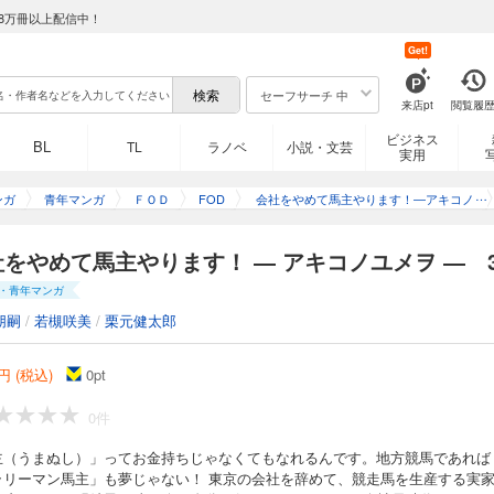
8万冊以上配信中！
」ってお金持ちじゃなくてもなれるんです。地方競馬であれば「サラリーマン馬主
Get!
を辞めて、競走馬を生産する実家の牧場に戻ってきた明希子28歳。今の自分に何が
スキルと金銭感覚を活かし、馬主やるぞ！ 馬とお金と人情と…夢と現実の間で大
セーフサーチ 中
来店pt
閲覧履
ビジネス
BL
TL
ラノベ
小説・文芸
実用
やります！―アキコノユメヲ― 27
ンガ
青年マンガ
ＦＯＤ
FOD
会社をやめて馬主やります！―アキコノ
」ってお金持ちじゃなくてもなれるんです。地方競馬であれば「サラリーマン馬主
ユメヲ―
を辞めて、競走馬を生産する実家の牧場に戻ってきた明希子28歳。今の自分に何が
をやめて馬主やります！ ― アキコノユメヲ ― 3
スキルと金銭感覚を活かし、馬主やるぞ！ 馬とお金と人情と…夢と現実の間で大
・青年マンガ
朋嗣
/
若槻咲美
/
栗元健太郎
ります！ ― アキコノユメヲ ― 28
円 (税込)
0
pt
」ってお金持ちじゃなくてもなれるんです。地方競馬であれば「サラリーマン馬主
0件
を辞めて、競走馬を生産する実家の牧場に戻ってきた明希子28歳。今の自分に何が
スキルと金銭感覚を活かし、馬主やるぞ！ 馬とお金と人情と…夢と現実の間で大
主（うまぬし）」ってお金持ちじゃなくてもなれるんです。地方競馬であれば
ラリーマン馬主」も夢じゃない！ 東京の会社を辞めて、競走馬を生産する実