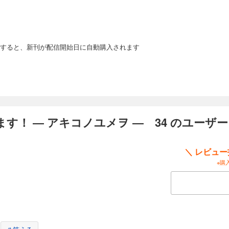
を辞めて、競走馬を生産する実家の牧場に戻ってきた明希子28歳。今の自分に何が
スキルと金銭感覚を活かし、馬主やるぞ！ 馬とお金と人情と…夢と現実の間で大
すると、新刊が配信開始日に自動購入されます
ります！ ― アキコノユメヲ ― 43
」ってお金持ちじゃなくてもなれるんです。地方競馬であれば「サラリーマン馬主
を辞めて、競走馬を生産する実家の牧場に戻ってきた明希子28歳。今の自分に何が
スキルと金銭感覚を活かし、馬主やるぞ！ 馬とお金と人情と…夢と現実の間で大
す！ ― アキコノユメヲ ― 34 のユーザ
やります！―アキコノユメヲ― 44
＼ レビュ
※購
」ってお金持ちじゃなくてもなれるんです。地方競馬であれば「サラリーマン馬主
を辞めて、競走馬を生産する実家の牧場に戻ってきた明希子28歳。今の自分に何が
スキルと金銭感覚を活かし、馬主やるぞ！ 馬とお金と人情と…夢と現実の間で大
やります！―アキコノユメヲ― 45