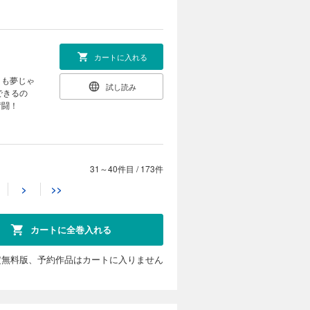
カートに入れる
」も夢じゃ
試し読み
できるの
奮闘！
31～40件目
/
173件
カートに入れる
>
>>
」も夢じゃ
試し読み
できるの
奮闘！
カートに全巻入れる
定無料版、予約作品はカートに入りません
カートに入れる
」も夢じゃ