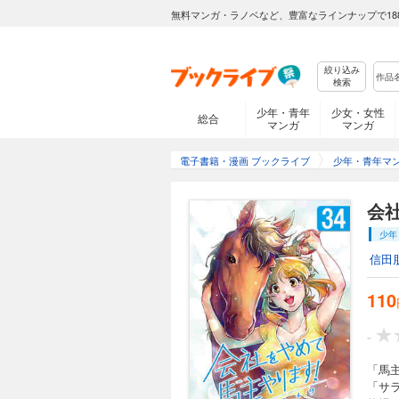
110円 (税込)
無料マンガ・ラノベなど、豊富なラインナップで18
「馬主（うまぬし）
ない！ 東京の会社
か…。会社員時代の
絞り込み
検索
少年・青年
少女・女性
総合
マンガ
マンガ
会社をやめて馬主
110円 (税込)
電子書籍・漫画 ブックライブ
少年・青年マ
「馬主（うまぬし）
ない！ 東京の会社
会社
か…。会社員時代の
少年
信田
会社をやめて馬主や
110
110円 (税込)
「馬主（うまぬし）
-
ない！ 東京の会社
か…。会社員時代の
「馬
「サ