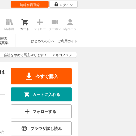
無料会員登録
ログイン
」も夢じゃ
試し読み
できるの
奮闘！
歴
My本棚
カート
フォロー
クーポン
Myページ
雑誌
はじめての方へ
ご利用ガイド
写真集
カートに入れる
会社をやめて馬主やります！ ― アキコノユメ
」も夢じゃ
ヲ ― 34
試し読み
できるの
4
奮闘！
今すぐ購入
カートに入れる
カートに入れる
」も夢じゃ
フォローする
試し読み
できるの
奮闘！
ブラウザ試し読み
家の