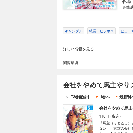
牧場
金銭
会社をやめて馬主や
110円 (税込)
「馬主（うまぬし）
ない！ 東京の会社
ギャンブル
職業・ビジネス
ヒュー
か…。会社員時代の
詳しい情報を見る
会社をやめて馬主や
閲覧環境
110円 (税込)
「馬主（うまぬし）
ない！ 東京の会社
会社をやめて馬主やり
か…。会社員時代の
1～173巻配信中
1巻へ
最新刊
会社をやめて馬主や
110円 (税込)
「馬主（うまぬし）
ない！ 東京の会社