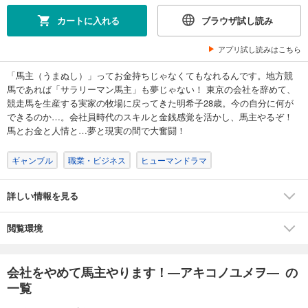
110
円 (税込)
カート
カートに入れる
ブラウザ試し読み
試し読み
アプリ試し読みはこちら
あらすじを表示する
「馬主（うまぬし）」ってお金持ちじゃなくてもなれるんです。地方競
会社をやめて馬主やります！ ― アキコノユメヲ ― 78
馬であれば「サラリーマン馬主」も夢じゃない！ 東京の会社を辞めて、
110
円 (税込)
競走馬を生産する実家の牧場に戻ってきた明希子28歳。今の自分に何が
カート
できるのか…。会社員時代のスキルと金銭感覚を活かし、馬主やるぞ！
馬とお金と人情と…夢と現実の間で大奮闘！
試し読み
あらすじを表示する
ギャンブル
職業・ビジネス
ヒューマンドラマ
会社をやめて馬主やります！ ― アキコノユメヲ ― 79
詳しい情報を見る
110
円 (税込)
カート
閲覧環境
試し読み
あらすじを表示する
会社をやめて馬主やります！―アキコノユメヲ― の
会社をやめて馬主やります！ ― アキコノユメヲ ― 80
一覧
110
円 (税込)
カート