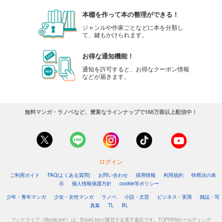
110
円 (税込)
本棚を作って本の整理ができる！
カート
ジャンルや作家ごとなどに本を分類し
て、鍵もかけられます。
試し読み
あらすじを表示する
お得な通知機能！
通知を許可すると、お得なクーポン情報
会社をやめて馬主やります！ ― アキコノユメヲ ― 122
などが届きます。
110
円 (税込)
カート
無料マンガ・ラノベなど、豊富なラインナップで188万冊以上配信中！
試し読み
あらすじを表示する
会社をやめて馬主やります！ ― アキコノユメヲ ― 123
110
円 (税込)
カート
ログイン
ご利用ガイド
FAQ(よくある質問)
お問い合わせ
採用情報
利用規約
特商法の表
試し読み
示
個人情報保護方針
cookie等ポリシー
あらすじを表示する
少年・青年マンガ
少女・女性マンガ
ラノベ
小説・文芸
ビジネス・実用
雑誌・写
真集
TL
BL
会社をやめて馬主やります！ ― アキコノユメヲ ― 124
ブックライブ（BookLive!）は、BookLiveが運営する電子書店です。TOPPANホールディング