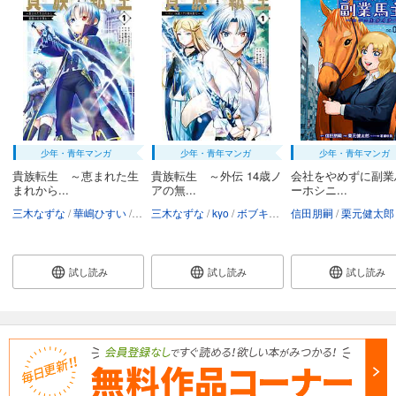
あらすじを表示する
会社をやめて馬主やります！ ― アキコノユメヲ ― 112
110
円 (税込)
カート
試し読み
あらすじを表示する
少年・青年マンガ
少年・青年マンガ
少年・青年マンガ
会社をやめて馬主やります！ ― アキコノユメヲ ― 113
貴族転生 ～恵まれた生
貴族転生 ～外伝 14歳ノ
会社をやめずに副業
まれから...
アの無...
ーホシニ...
110
円 (税込)
カート
三木なずな
華嶋ひすい
kyo
三木なずな
栗元健太郎
kyo
ボブキャ
栗元健太郎
信田朋嗣
栗元健太郎
試し読み
あらすじを表示する
試し読み
試し読み
試し読み
会社をやめて馬主やります！ ― アキコノユメヲ ― 114
110
円 (税込)
カート
試し読み
あらすじを表示する