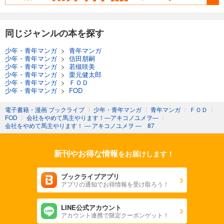
会社をやめて馬主やります！ ― アキコノユメヲ ― 115
110
同じジャンルの本を探す
円 (税込)
カート
少年・青年マンガ
>
青年マンガ
少年・青年マンガ
>
信田朋嗣
試し読み
少年・青年マンガ
>
若槻咲美
あらすじを表示する
少年・青年マンガ
>
栗元健太郎
少年・青年マンガ
>
ＦＯＤ
会社をやめて馬主やります！ ― アキコノユメヲ ― 116
少年・青年マンガ
>
FOD
110
円 (税込)
カート
電子書籍・漫画 ブックライブ
〉
少年・青年マンガ
〉
青年マンガ
〉
ＦＯＤ
〉
FOD
〉
会社をやめて馬主やります！―アキコノユメヲ―
〉
会社をやめて馬主やります！ ― アキコノユメヲ ― 87
試し読み
あらすじを表示する
新刊やお得な情報
をお届けします！
会社をやめて馬主やります！ ― アキコノユメヲ ― 117
110
円 (税込)
ブックライブアプリ
カート
アプリの通知でお得情報を受け取ろう！
試し読み
LINE公式アカウント
あらすじを表示する
アカウント連携で限定クーポンゲット！