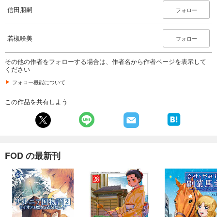
110
円 (税込)
信田朋嗣
フォロー
カート
試し読み
若槻咲美
フォロー
あらすじを表示する
その他の作者をフォローする場合は、作者名から作者ページを表示して
会社をやめて馬主やります！ ― アキコノユメヲ ― 100
ください
110
円 (税込)
カート
フォロー機能について
この作品を共有しよう
試し読み
あらすじを表示する
会社をやめて馬主やります！ ― アキコノユメヲ ― 101
110
円 (税込)
カート
FOD の最新刊
試し読み
あらすじを表示する
会社をやめて馬主やります！ ― アキコノユメヲ ― 102
110
円 (税込)