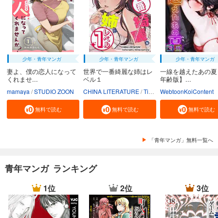
試し読み
あらすじを表示する
会社をやめて馬主やります！ ― アキコノユメヲ ― 106
110
円 (税込)
少年・青年マンガ
少年・青年マンガ
少年・青年マンガ
カート
妻よ、僕の恋人になって
世界で一番綺麗な姉はレ
一線を越えたあの夏
くれませ...
ベル１
年齢版】...
試し読み
mamaya
STUDIO ZOON
CHINA LITERATURE
Tiankongshu Mangongchang
WebtoonKoiContent
あらすじを表示する
無料で読む
無料で読む
無料で読む
会社をやめて馬主やります！ ― アキコノユメヲ ― 107
110
円 (税込)
カート
「青年マンガ」無料一覧へ
試し読み
あらすじを表示する
青年マンガ ランキング
会社をやめて馬主やります！ ― アキコノユメヲ ― 108
1位
2位
3位
110
円 (税込)
カート