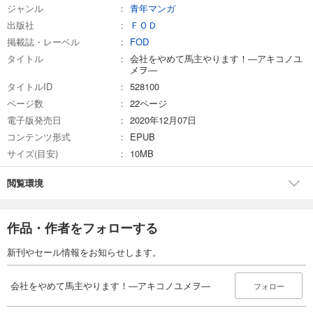
会社をやめて馬主やります！ ― アキコノユメヲ ― 96
ジャンル
青年マンガ
110
円 (税込)
出版社
ＦＯＤ
カート
掲載誌・レーベル
FOD
タイトル
会社をやめて馬主やります！―アキコノユ
試し読み
メヲ―
あらすじを表示する
タイトルID
528100
ページ数
22ページ
会社をやめて馬主やります！ ― アキコノユメヲ ― 97
電子版発売日
2020年12月07日
110
円 (税込)
カート
コンテンツ形式
EPUB
サイズ(目安)
10MB
試し読み
あらすじを表示する
閲覧環境
会社をやめて馬主やります！ ― アキコノユメヲ ― 98
110
円 (税込)
作品・作者をフォローする
カート
新刊やセール情報をお知らせします。
試し読み
あらすじを表示する
会社をやめて馬主やります！―アキコノユメヲ―
フォロー
会社をやめて馬主やります！ ― アキコノユメヲ ― 99