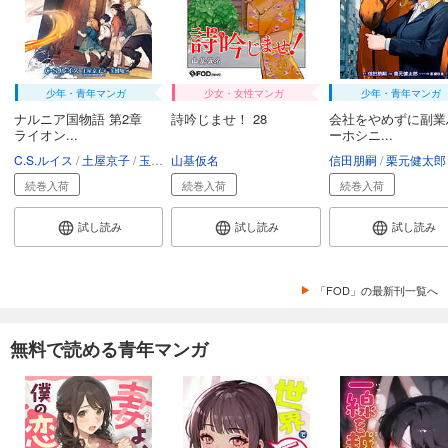
カート
試し読み
あらすじを表示する
少年・青年マンガ
少女・女性マンガ
少年・青年マンガ
会社をやめて馬主やります！ ― アキコノユメヲ ― 103
ナルニア国物語 第2章
詩吟じませ！ 28
会社をやめずに副業
ライオン...
ーホシニ...
110
円 (税込)
カート
C.S.ルイス
土屋京子
玉樹庵
山基仮名
信田朋嗣
栗元健太郎
続巻入荷
続巻入荷
続巻入荷
試し読み
あらすじを表示する
試し読み
試し読み
試し読み
会社をやめて馬主やります！ ― アキコノユメヲ ― 104
110
円 (税込)
「FOD」の最新刊一覧へ
カート
試し読み
無料で読める青年マンガ
あらすじを表示する
会社をやめて馬主やります！ ― アキコノユメヲ ― 105
110
円 (税込)
カート