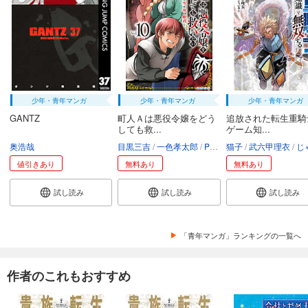
試し読み
あらすじを表示する
会社をやめて馬主やります！ ― アキコノユメヲ ― 109
110
円 (税込)
カート
少年・青年マンガ
少年・青年マンガ
少年・青年マンガ
試し読み
GANTZ
町人Ａは悪役令嬢をどう
追放された転生重騎
あらすじを表示する
しても救...
ゲーム知...
奥浩哉
目黒三吉
一色孝太郎
Parum
猫子
武六甲理衣
じゃい
会社をやめて馬主やります！ ― アキコノユメヲ ― 110
値引きあり
無料あり
無料あり
110
円 (税込)
カート
試し読み
試し読み
試し読み
試し読み
あらすじを表示する
「青年マンガ」ランキングの一覧へ
会社をやめて馬主やります！ ― アキコノユメヲ ― 111
110
円 (税込)
作者のこれもおすすめ
カート
試し読み