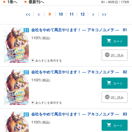
1巻へ
最新刊へ
81～90件目
/
173件
試し読み
<<
<
9
10
11
12
>
>>
あらすじを表示する
会社をやめて馬主やります！ ― アキコノユメヲ ― 81
110
円 (税込)
カート
試し読み
あらすじを表示する
会社をやめて馬主やります！ ― アキコノユメヲ ― 82
110
円 (税込)
カート
試し読み
あらすじを表示する
会社をやめて馬主やります！ ― アキコノユメヲ ― 83
110
円 (税込)
カート