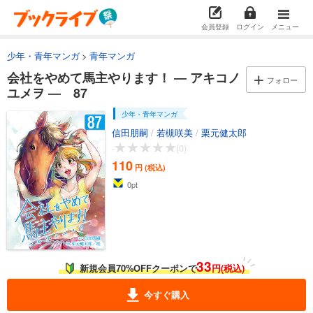
110
円 (税込)
カート
会員登録
ログイン
メニュー
少年・青年マンガ
青年マンガ
試し読み
あらすじを表示する
会社をやめて馬主やります！ ― アキコノ
フォロー
ユメヲ ― 87
会社をやめて馬主やります！ ― アキコノユメヲ ― 75
110
少年・青年マンガ
円 (税込)
カート
信田朋嗣
/
若槻咲美
/
栗元健太郎
-
(0)
試し読み
110
円 (税込)
あらすじを表示する
0
pt
会社をやめて馬主やります！ ― アキコノユメヲ ― 76
110
円 (税込)
カート
試し読み
33
新規会員70%OFFクーポンで
円(税込)
あらすじを表示する
今すぐ購入
会社をやめて馬主やります！ ― アキコノユメヲ ― 77