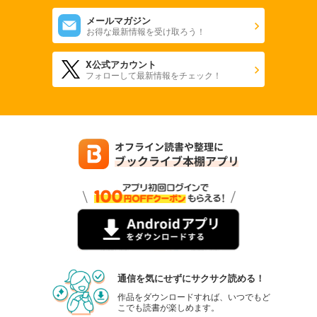
会社をやめて馬主やります！ ― アキコノユメヲ ― 118
メールマガジン
110
円 (税込)
お得な最新情報を受け取ろう！
カート
X公式アカウント
試し読み
フォローして最新情報をチェック！
あらすじを表示する
会社をやめて馬主やります！ ― アキコノユメヲ ― 119
110
円 (税込)
カート
試し読み
あらすじを表示する
会社をやめて馬主やります！ ― アキコノユメヲ ― 120
110
円 (税込)
カート
試し読み
通信を気にせずにサクサク読める！
あらすじを表示する
作品をダウンロードすれば、いつでもど
こでも読書が楽しめます。
会社をやめて馬主やります！ ― アキコノユメヲ ― 121