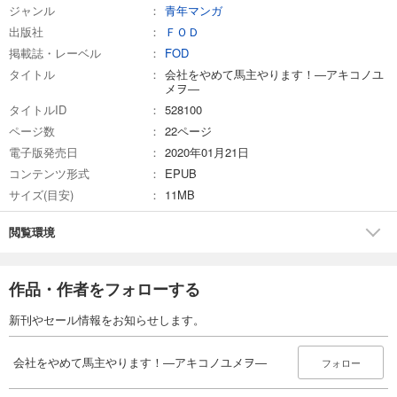
会社をやめて馬主やります！ ― アキコノユメヲ ― 66
ジャンル
青年マンガ
110
円 (税込)
出版社
ＦＯＤ
カート
掲載誌・レーベル
FOD
タイトル
会社をやめて馬主やります！―アキコノユ
試し読み
メヲ―
あらすじを表示する
タイトルID
528100
ページ数
22ページ
会社をやめて馬主やります！ ― アキコノユメヲ ― 67
電子版発売日
2020年01月21日
110
円 (税込)
カート
コンテンツ形式
EPUB
サイズ(目安)
11MB
試し読み
あらすじを表示する
閲覧環境
会社をやめて馬主やります！ ― アキコノユメヲ ― 68
110
円 (税込)
作品・作者をフォローする
カート
新刊やセール情報をお知らせします。
試し読み
あらすじを表示する
会社をやめて馬主やります！―アキコノユメヲ―
フォロー
会社をやめて馬主やります！ ― アキコノユメヲ ― 69