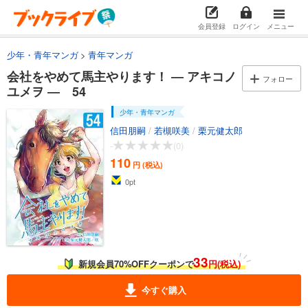
110
円 (税込)
カート
会員登録
ログイン
メニュー
少年・青年マンガ
青年マンガ
試し読み
あらすじを表示する
会社をやめて馬主やります！ ― アキコノ
フォロー
ユメヲ ― 54
会社をやめて馬主やります！―アキコノユメヲ― 45
110
少年・青年マンガ
円 (税込)
カート
信田朋嗣
/
若槻咲美
/
栗元健太郎
-
(0)
試し読み
110
円 (税込)
あらすじを表示する
0
pt
会社をやめて馬主やります！ ― アキコノユメヲ ― 46
110
円 (税込)
カート
試し読み
33
新規会員70%OFFクーポンで
円(税込)
あらすじを表示する
今すぐ購入
会社をやめて馬主やります！ ― アキコノユメヲ ― 47