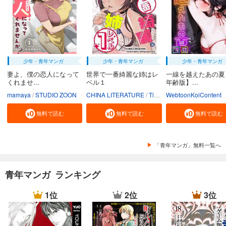
試し読み
あらすじを表示する
会社をやめて馬主やります！ ― アキコノユメヲ ― 76
110
円 (税込)
少年・青年マンガ
少年・青年マンガ
少年・青年マンガ
カート
妻よ、僕の恋人になって
世界で一番綺麗な姉はレ
一線を越えたあの夏
くれませ...
ベル１
年齢版】...
試し読み
mamaya
STUDIO ZOON
CHINA LITERATURE
Tiankongshu Mangongchang
WebtoonKoiContent
あらすじを表示する
無料で読む
無料で読む
無料で読む
会社をやめて馬主やります！ ― アキコノユメヲ ― 77
110
円 (税込)
カート
「青年マンガ」無料一覧へ
試し読み
あらすじを表示する
青年マンガ ランキング
会社をやめて馬主やります！ ― アキコノユメヲ ― 78
1位
2位
3位
110
円 (税込)
カート