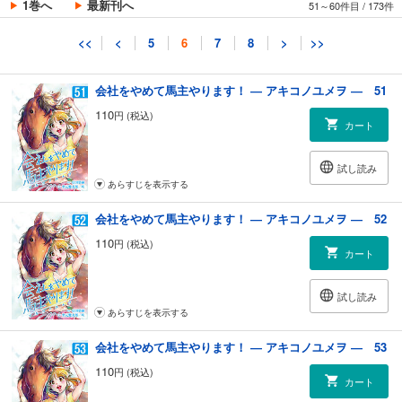
1巻へ
最新刊へ
51～60件目
/
173件
試し読み
<<
<
5
6
7
8
>
>>
あらすじを表示する
会社をやめて馬主やります！ ― アキコノユメヲ ― 51
110
円 (税込)
カート
試し読み
あらすじを表示する
会社をやめて馬主やります！ ― アキコノユメヲ ― 52
110
円 (税込)
カート
試し読み
あらすじを表示する
会社をやめて馬主やります！ ― アキコノユメヲ ― 53
110
円 (税込)
カート