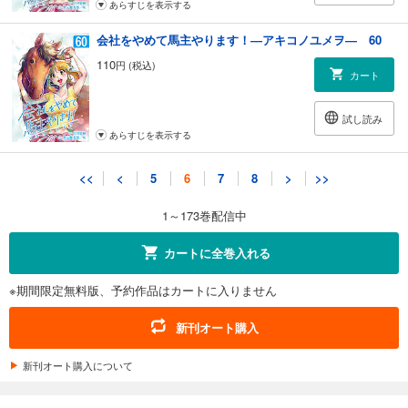
あらすじを表示する
会社をやめて馬主やります！―アキコノユメヲ― 60
110
円 (税込)
カート
試し読み
あらすじを表示する
会社をやめて馬主やります！―アキコノユメヲ― 61
<<
<
5
6
7
8
>
>>
110
円 (税込)
カート
1～173巻配信中
試し読み
カートに全巻入れる
あらすじを表示する
※期間限定無料版、予約作品はカートに入りません
会社をやめて馬主やります！―アキコノユメヲ― 62
110
円 (税込)
新刊オート購入
カート
新刊オート購入について
試し読み
あらすじを表示する