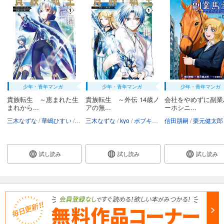
あらすじを表示する
会社をやめて馬主やります！ ― アキコノユメヲ ― 82
110
円 (税込)
カート
試し読み
あらすじを表示する
少年・青年マンガ
少年・青年マンガ
少年・青年マンガ
会社をやめて馬主やります！ ― アキコノユメヲ ― 83
貴族転生 ～恵まれた生
貴族転生 ～外伝 14歳ノ
会社をやめずに副業
まれから...
アの無...
ーホシニ...
110
円 (税込)
カート
三木なずな
華嶋ひすい
kyo
三木なずな
栗元健太郎
kyo
ボブキャ
栗元健太郎
信田朋嗣
栗元健太郎
試し読み
あらすじを表示する
試し読み
試し読み
試し読み
会社をやめて馬主やります！ ― アキコノユメヲ ― 84
110
円 (税込)
カート
試し読み
あらすじを表示する