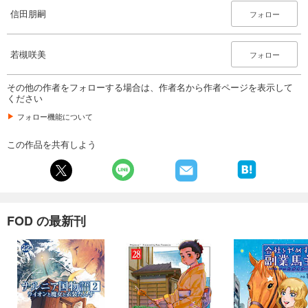
110
円 (税込)
信田朋嗣
フォロー
カート
試し読み
若槻咲美
フォロー
あらすじを表示する
その他の作者をフォローする場合は、作者名から作者ページを表示して
会社をやめて馬主やります！ ― アキコノユメヲ ― 70
ください
110
円 (税込)
カート
フォロー機能について
この作品を共有しよう
試し読み
あらすじを表示する
会社をやめて馬主やります！ ― アキコノユメヲ ― 71
110
円 (税込)
カート
FOD の最新刊
試し読み
あらすじを表示する
会社をやめて馬主やります！ ― アキコノユメヲ ― 72
110
円 (税込)