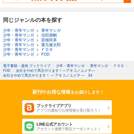
会社をやめて馬主やります！ ― アキコノユメヲ ― 85
110
同じジャンルの本を探す
円 (税込)
カート
少年・青年マンガ
>
青年マンガ
少年・青年マンガ
>
信田朋嗣
試し読み
少年・青年マンガ
>
若槻咲美
あらすじを表示する
少年・青年マンガ
>
栗元健太郎
少年・青年マンガ
>
ＦＯＤ
会社をやめて馬主やります！ ― アキコノユメヲ ― 86
少年・青年マンガ
>
FOD
110
円 (税込)
カート
電子書籍・漫画 ブックライブ
〉
少年・青年マンガ
〉
青年マンガ
〉
ＦＯＤ
〉
FOD
〉
会社をやめて馬主やります！―アキコノユメヲ―
〉
会社をやめて馬主やります！ ― アキコノユメヲ ― 54
試し読み
あらすじを表示する
新刊やお得な情報
をお届けします！
会社をやめて馬主やります！ ― アキコノユメヲ ― 87
110
円 (税込)
ブックライブアプリ
カート
アプリの通知でお得情報を受け取ろう！
試し読み
LINE公式アカウント
あらすじを表示する
アカウント連携で限定クーポンゲット！