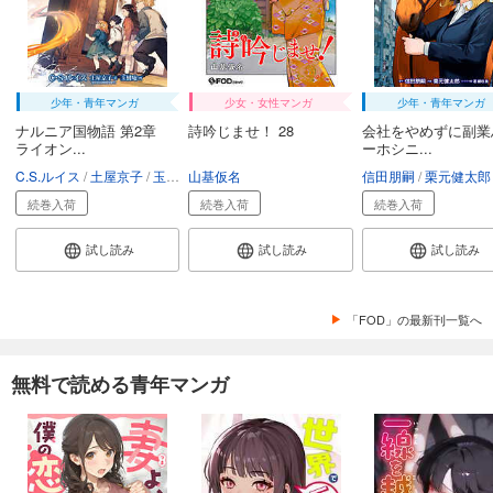
カート
試し読み
あらすじを表示する
少年・青年マンガ
少女・女性マンガ
少年・青年マンガ
会社をやめて馬主やります！ ― アキコノユメヲ ― 73
ナルニア国物語 第2章
詩吟じませ！ 28
会社をやめずに副業
ライオン...
ーホシニ...
110
円 (税込)
カート
C.S.ルイス
土屋京子
玉樹庵
山基仮名
信田朋嗣
栗元健太郎
続巻入荷
続巻入荷
続巻入荷
試し読み
あらすじを表示する
試し読み
試し読み
試し読み
会社をやめて馬主やります！ ― アキコノユメヲ ― 74
110
円 (税込)
「FOD」の最新刊一覧へ
カート
試し読み
無料で読める青年マンガ
あらすじを表示する
会社をやめて馬主やります！ ― アキコノユメヲ ― 75
110
円 (税込)
カート