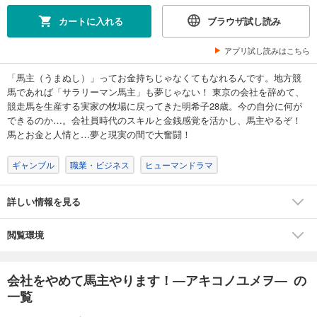
110
円 (税込)
カート
カートに入れる
ブラウザ試し読み
試し読み
アプリ試し読みはこちら
あらすじを表示する
「馬主（うまぬし）」ってお金持ちじゃなくてもなれるんです。地方競
会社をやめて馬主やります！ ― アキコノユメヲ ― 48
馬であれば「サラリーマン馬主」も夢じゃない！ 東京の会社を辞めて、
110
円 (税込)
競走馬を生産する実家の牧場に戻ってきた明希子28歳。今の自分に何が
カート
できるのか…。会社員時代のスキルと金銭感覚を活かし、馬主やるぞ！
馬とお金と人情と…夢と現実の間で大奮闘！
試し読み
あらすじを表示する
ギャンブル
職業・ビジネス
ヒューマンドラマ
会社をやめて馬主やります！ ― アキコノユメヲ ― 49
詳しい情報を見る
110
円 (税込)
カート
閲覧環境
試し読み
あらすじを表示する
会社をやめて馬主やります！―アキコノユメヲ― の
会社をやめて馬主やります！ ― アキコノユメヲ ― 50
一覧
110
円 (税込)
カート