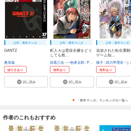
試し読み
あらすじを表示する
会社をやめて馬主やります！ ― アキコノユメヲ ― 79
110
円 (税込)
カート
少年・青年マンガ
少年・青年マンガ
少年・青年マンガ
試し読み
GANTZ
町人Ａは悪役令嬢をどう
追放された転生重騎
あらすじを表示する
しても救...
ゲーム知...
奥浩哉
目黒三吉
一色孝太郎
Parum
猫子
武六甲理衣
じゃい
会社をやめて馬主やります！ ― アキコノユメヲ ― 80
値引きあり
無料あり
無料あり
110
円 (税込)
カート
試し読み
試し読み
試し読み
試し読み
あらすじを表示する
「青年マンガ」ランキングの一覧へ
会社をやめて馬主やります！ ― アキコノユメヲ ― 81
110
円 (税込)
作者のこれもおすすめ
カート
試し読み