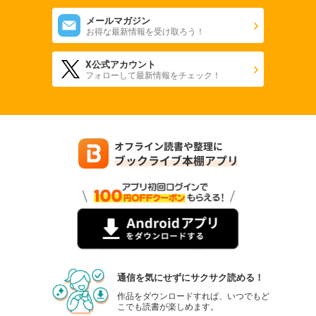
会社をやめて馬主やります！ ― アキコノユメヲ ― 88
メールマガジン
110
円 (税込)
お得な最新情報を受け取ろう！
カート
X公式アカウント
試し読み
フォローして最新情報をチェック！
あらすじを表示する
会社をやめて馬主やります！ ― アキコノユメヲ ― 89
110
円 (税込)
カート
試し読み
あらすじを表示する
会社をやめて馬主やります！ ― アキコノユメヲ ― 90
110
円 (税込)
カート
試し読み
通信を気にせずにサクサク読める！
あらすじを表示する
作品をダウンロードすれば、いつでもど
こでも読書が楽しめます。
会社をやめて馬主やります！ ― アキコノユメヲ ― 91