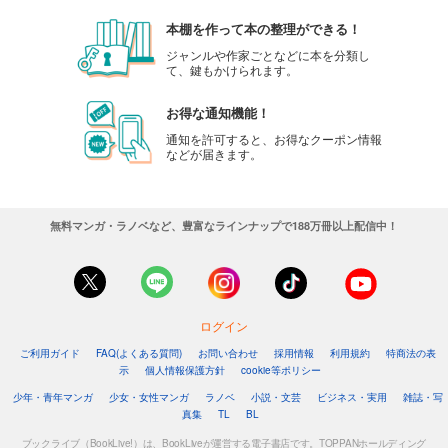
110
円 (税込)
本棚を作って本の整理ができる！
カート
ジャンルや作家ごとなどに本を分類し
て、鍵もかけられます。
試し読み
あらすじを表示する
お得な通知機能！
通知を許可すると、お得なクーポン情報
会社をやめて馬主やります！ ― アキコノユメヲ ― 92
などが届きます。
110
円 (税込)
カート
無料マンガ・ラノベなど、豊富なラインナップで188万冊以上配信中！
試し読み
あらすじを表示する
会社をやめて馬主やります！ ― アキコノユメヲ ― 93
110
円 (税込)
カート
ログイン
ご利用ガイド
FAQ(よくある質問)
お問い合わせ
採用情報
利用規約
特商法の表
試し読み
示
個人情報保護方針
cookie等ポリシー
あらすじを表示する
少年・青年マンガ
少女・女性マンガ
ラノベ
小説・文芸
ビジネス・実用
雑誌・写
真集
TL
BL
会社をやめて馬主やります！ ― アキコノユメヲ ― 94
ブックライブ（BookLive!）は、BookLiveが運営する電子書店です。TOPPANホールディング