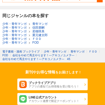
会社をやめて馬主やります！ ― アキコノユメヲ ― 75
110
同じジャンルの本を探す
円 (税込)
カート
少年・青年マンガ
>
青年マンガ
少年・青年マンガ
>
信田朋嗣
試し読み
少年・青年マンガ
>
若槻咲美
あらすじを表示する
少年・青年マンガ
>
栗元健太郎
少年・青年マンガ
>
ＦＯＤ
会社をやめて馬主やります！ ― アキコノユメヲ ― 76
少年・青年マンガ
>
FOD
110
円 (税込)
カート
電子書籍・漫画 ブックライブ
〉
少年・青年マンガ
〉
青年マンガ
〉
ＦＯＤ
〉
FOD
〉
会社をやめて馬主やります！―アキコノユメヲ―
〉
会社をやめて馬主やります！―アキコノユメヲ― 45
試し読み
あらすじを表示する
新刊やお得な情報
をお届けします！
会社をやめて馬主やります！ ― アキコノユメヲ ― 77
110
円 (税込)
ブックライブアプリ
カート
アプリの通知でお得情報を受け取ろう！
試し読み
LINE公式アカウント
あらすじを表示する
アカウント連携で限定クーポンゲット！