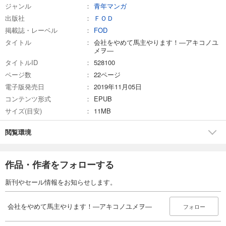
会社をやめて馬主やります！―アキコノユメヲ― 56
ジャンル
青年マンガ
110
円 (税込)
出版社
ＦＯＤ
カート
掲載誌・レーベル
FOD
タイトル
会社をやめて馬主やります！―アキコノユ
試し読み
メヲ―
あらすじを表示する
タイトルID
528100
ページ数
22ページ
会社をやめて馬主やります！―アキコノユメヲ― 57
電子版発売日
2019年11月05日
110
円 (税込)
カート
コンテンツ形式
EPUB
サイズ(目安)
11MB
試し読み
あらすじを表示する
閲覧環境
会社をやめて馬主やります！―アキコノユメヲ― 58
110
円 (税込)
作品・作者をフォローする
カート
新刊やセール情報をお知らせします。
試し読み
あらすじを表示する
会社をやめて馬主やります！―アキコノユメヲ―
フォロー
会社をやめて馬主やります！―アキコノユメヲ― 59