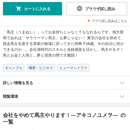
110
円 (税込)
カート
カートに入れる
ブラウザ試し読み
試し読み
アプリ試し読みはこちら
あらすじを表示する
「馬主（うまぬし）」ってお金持ちじゃなくてもなれるんです。地方競
会社をやめて馬主やります！ ― アキコノユメヲ ― 38
馬であれば「サラリーマン馬主」も夢じゃない！ 東京の会社を辞めて、
110
円 (税込)
競走馬を生産する実家の牧場に戻ってきた明希子28歳。今の自分に何が
カート
できるのか…。会社員時代のスキルと金銭感覚を活かし、馬主やるぞ！
馬とお金と人情と…夢と現実の間で大奮闘！
試し読み
あらすじを表示する
ギャンブル
職業・ビジネス
ヒューマンドラマ
会社をやめて馬主やります！ ― アキコノユメヲ ― 39
詳しい情報を見る
110
円 (税込)
カート
閲覧環境
試し読み
あらすじを表示する
会社をやめて馬主やります！―アキコノユメヲ― の
会社をやめて馬主やります！ ― アキコノユメヲ ― 40
一覧
110
円 (税込)
カート