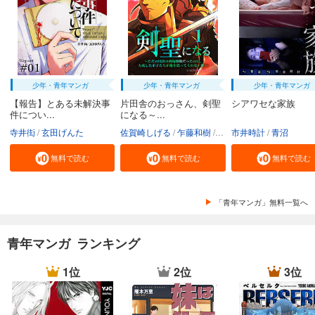
試し読み
あらすじを表示する
会社をやめて馬主やります！ ― アキコノユメヲ ― 66
110
円 (税込)
少年・青年マンガ
少年・青年マンガ
少年・青年マンガ
カート
【報告】とある未解決事
片田舎のおっさん、剣聖
シアワセな家族
件につい...
になる～...
試し読み
寺井衒
玄田げんた
佐賀崎しげる
乍藤和樹
鍋島テツヒロ
市井時計
青沼
あらすじを表示する
無料で読む
無料で読む
無料で読む
会社をやめて馬主やります！ ― アキコノユメヲ ― 67
110
円 (税込)
カート
「青年マンガ」無料一覧へ
試し読み
あらすじを表示する
青年マンガ ランキング
会社をやめて馬主やります！ ― アキコノユメヲ ― 68
1位
2位
3位
110
円 (税込)
カート