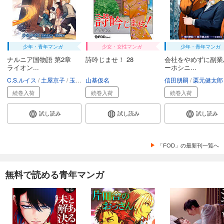
カート
試し読み
あらすじを表示する
少年・青年マンガ
少女・女性マンガ
少年・青年マンガ
会社をやめて馬主やります！ ― アキコノユメヲ ― 63
ナルニア国物語 第2章
詩吟じませ！ 28
会社をやめずに副業
ライオン...
ーホシニ...
110
円 (税込)
カート
C.S.ルイス
土屋京子
玉樹庵
山基仮名
信田朋嗣
栗元健太郎
続巻入荷
続巻入荷
続巻入荷
試し読み
あらすじを表示する
試し読み
試し読み
試し読み
会社をやめて馬主やります！ ― アキコノユメヲ ― 64
110
円 (税込)
「FOD」の最新刊一覧へ
カート
試し読み
無料で読める青年マンガ
あらすじを表示する
会社をやめて馬主やります！ ― アキコノユメヲ ― 65
110
円 (税込)
カート