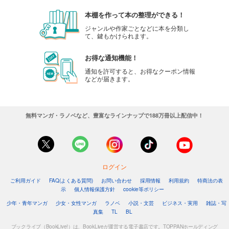
110
円 (税込)
本棚を作って本の整理ができる！
カート
ジャンルや作家ごとなどに本を分類し
て、鍵もかけられます。
試し読み
あらすじを表示する
お得な通知機能！
通知を許可すると、お得なクーポン情報
会社をやめて馬主やります！ ― アキコノユメヲ ― 82
などが届きます。
110
円 (税込)
カート
無料マンガ・ラノベなど、豊富なラインナップで188万冊以上配信中！
試し読み
あらすじを表示する
会社をやめて馬主やります！ ― アキコノユメヲ ― 83
110
円 (税込)
カート
ログイン
ご利用ガイド
FAQ(よくある質問)
お問い合わせ
採用情報
利用規約
特商法の表
試し読み
示
個人情報保護方針
cookie等ポリシー
あらすじを表示する
少年・青年マンガ
少女・女性マンガ
ラノベ
小説・文芸
ビジネス・実用
雑誌・写
真集
TL
BL
会社をやめて馬主やります！ ― アキコノユメヲ ― 84
ブックライブ（BookLive!）は、BookLiveが運営する電子書店です。TOPPANホールディング