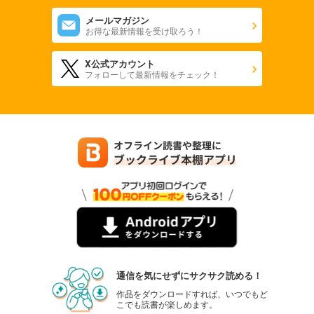
会社をやめて馬主やります！ ― アキコノユメヲ ― 78
メールマガジン
110
円 (税込)
お得な最新情報を受け取ろう！
カート
X公式アカウント
試し読み
フォローして最新情報をチェック！
あらすじを表示する
会社をやめて馬主やります！ ― アキコノユメヲ ― 79
110
円 (税込)
カート
試し読み
あらすじを表示する
会社をやめて馬主やります！ ― アキコノユメヲ ― 80
110
円 (税込)
カート
試し読み
通信を気にせずにサクサク読める！
あらすじを表示する
作品をダウンロードすれば、いつでもど
こでも読書が楽しめます。
会社をやめて馬主やります！ ― アキコノユメヲ ― 81