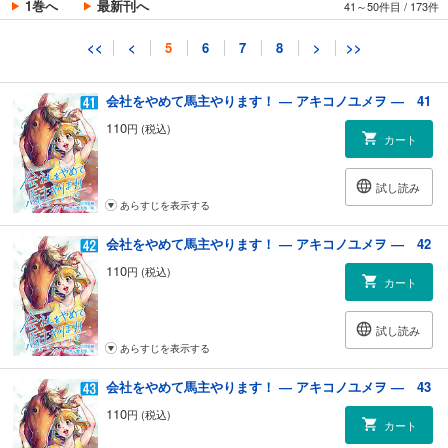
1巻へ
最新刊へ
41～50件目
/
173件
試し読み
<<
<
5
6
7
8
>
>>
あらすじを表示する
会社をやめて馬主やります！ ― アキコノユメヲ ― 41
110
円 (税込)
カート
試し読み
あらすじを表示する
会社をやめて馬主やります！ ― アキコノユメヲ ― 42
110
円 (税込)
カート
試し読み
あらすじを表示する
会社をやめて馬主やります！ ― アキコノユメヲ ― 43
110
円 (税込)
カート