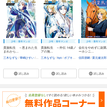
あらすじを表示する
会社をやめて馬主やります！ ― アキコノユメヲ ― 72
110
円 (税込)
カート
試し読み
あらすじを表示する
少年・青年マンガ
少年・青年マンガ
少年・青年マンガ
会社をやめて馬主やります！ ― アキコノユメヲ ― 73
貴族転生 ～恵まれた生
貴族転生 ～外伝 14歳ノ
会社をやめずに副業
まれから...
アの無...
ーホシニ...
110
円 (税込)
カート
三木なずな
華嶋ひすい
kyo
三木なずな
栗元健太郎
kyo
ボブキャ
栗元健太郎
信田朋嗣
栗元健太郎
試し読み
あらすじを表示する
試し読み
試し読み
試し読み
会社をやめて馬主やります！ ― アキコノユメヲ ― 74
110
円 (税込)
カート
試し読み
あらすじを表示する