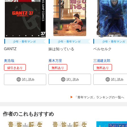
試し読み
あらすじを表示する
会社をやめて馬主やります！ ― アキコノユメヲ ― 69
110
円 (税込)
カート
少年・青年マンガ
少年・青年マンガ
少年・青年マンガ
試し読み
GANTZ
妹は知っている
ベルセルク
あらすじを表示する
奥浩哉
雁木万里
三浦建太郎
会社をやめて馬主やります！ ― アキコノユメヲ ― 70
値引きあり
無料あり
無料あり
110
円 (税込)
カート
試し読み
試し読み
試し読み
試し読み
あらすじを表示する
「青年マンガ」ランキングの一覧へ
会社をやめて馬主やります！ ― アキコノユメヲ ― 71
110
円 (税込)
作者のこれもおすすめ
カート
試し読み