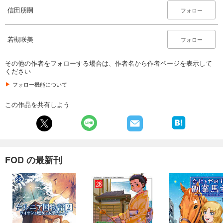
110
円 (税込)
信田朋嗣
フォロー
カート
試し読み
若槻咲美
フォロー
あらすじを表示する
その他の作者をフォローする場合は、作者名から作者ページを表示して
会社をやめて馬主やります！―アキコノユメヲ― 60
ください
110
円 (税込)
カート
フォロー機能について
この作品を共有しよう
試し読み
あらすじを表示する
会社をやめて馬主やります！―アキコノユメヲ― 61
110
円 (税込)
カート
FOD の最新刊
試し読み
あらすじを表示する
会社をやめて馬主やります！―アキコノユメヲ― 62
110
円 (税込)