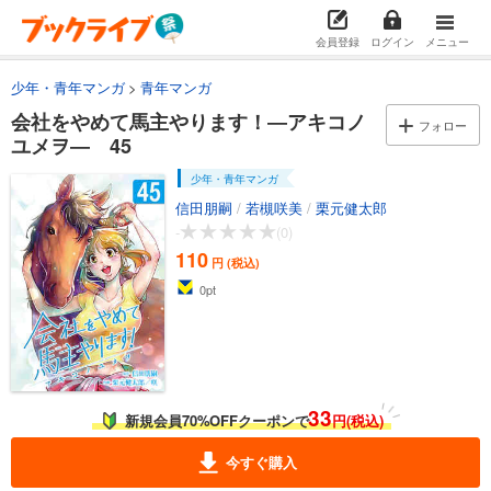
110
円 (税込)
カート
会員登録
ログイン
メニュー
少年・青年マンガ
青年マンガ
試し読み
あらすじを表示する
会社をやめて馬主やります！―アキコノ
フォロー
ユメヲ― 45
会社をやめて馬主やります！ ― アキコノユメヲ ― 35
110
少年・青年マンガ
円 (税込)
カート
信田朋嗣
/
若槻咲美
/
栗元健太郎
-
(0)
試し読み
110
円 (税込)
あらすじを表示する
0
pt
会社をやめて馬主やります！ ― アキコノユメヲ ― 36
110
円 (税込)
カート
試し読み
33
新規会員70%OFFクーポンで
円(税込)
あらすじを表示する
今すぐ購入
会社をやめて馬主やります！ ― アキコノユメヲ ― 37