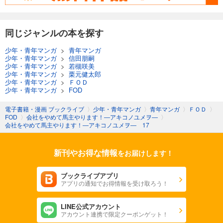
会社をやめて馬主やります！―アキコノユメヲ― 45
110
同じジャンルの本を探す
円 (税込)
カート
少年・青年マンガ
>
青年マンガ
少年・青年マンガ
>
信田朋嗣
試し読み
少年・青年マンガ
>
若槻咲美
あらすじを表示する
少年・青年マンガ
>
栗元健太郎
少年・青年マンガ
>
ＦＯＤ
会社をやめて馬主やります！ ― アキコノユメヲ ― 46
少年・青年マンガ
>
FOD
110
円 (税込)
カート
電子書籍・漫画 ブックライブ
〉
少年・青年マンガ
〉
青年マンガ
〉
ＦＯＤ
〉
FOD
〉
会社をやめて馬主やります！―アキコノユメヲ―
〉
会社をやめて馬主やります！―アキコノユメヲ― 17
試し読み
あらすじを表示する
新刊やお得な情報
をお届けします！
会社をやめて馬主やります！ ― アキコノユメヲ ― 47
110
円 (税込)
ブックライブアプリ
カート
アプリの通知でお得情報を受け取ろう！
試し読み
LINE公式アカウント
あらすじを表示する
アカウント連携で限定クーポンゲット！