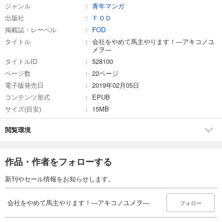
会社をやめて馬主やります！ ― アキコノユメヲ ― 26
ジャンル
青年マンガ
110
円 (税込)
出版社
ＦＯＤ
カート
掲載誌・レーベル
FOD
タイトル
会社をやめて馬主やります！―アキコノユ
試し読み
メヲ―
あらすじを表示する
タイトルID
528100
ページ数
22ページ
会社をやめて馬主やります！―アキコノユメヲ― 27
電子版発売日
2019年02月05日
110
円 (税込)
カート
コンテンツ形式
EPUB
サイズ(目安)
15MB
試し読み
あらすじを表示する
閲覧環境
会社をやめて馬主やります！ ― アキコノユメヲ ― 28
110
円 (税込)
作品・作者をフォローする
カート
新刊やセール情報をお知らせします。
試し読み
あらすじを表示する
会社をやめて馬主やります！―アキコノユメヲ―
フォロー
会社をやめて馬主やります！ ― アキコノユメヲ ― 29