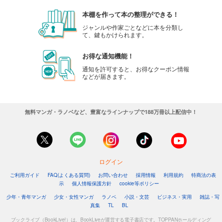
110
円 (税込)
本棚を作って本の整理ができる！
カート
ジャンルや作家ごとなどに本を分類し
て、鍵もかけられます。
試し読み
あらすじを表示する
お得な通知機能！
通知を許可すると、お得なクーポン情報
会社をやめて馬主やります！ ― アキコノユメヲ ― 52
などが届きます。
110
円 (税込)
カート
無料マンガ・ラノベなど、豊富なラインナップで188万冊以上配信中！
試し読み
あらすじを表示する
会社をやめて馬主やります！ ― アキコノユメヲ ― 53
110
円 (税込)
カート
ログイン
ご利用ガイド
FAQ(よくある質問)
お問い合わせ
採用情報
利用規約
特商法の表
試し読み
示
個人情報保護方針
cookie等ポリシー
あらすじを表示する
少年・青年マンガ
少女・女性マンガ
ラノベ
小説・文芸
ビジネス・実用
雑誌・写
真集
TL
BL
会社をやめて馬主やります！ ― アキコノユメヲ ― 54
ブックライブ（BookLive!）は、BookLiveが運営する電子書店です。TOPPANホールディング