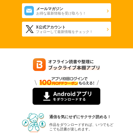
会社をやめて馬主やります！ ― アキコノユメヲ ― 48
メールマガジン
110
円 (税込)
お得な最新情報を受け取ろう！
カート
X公式アカウント
試し読み
フォローして最新情報をチェック！
あらすじを表示する
会社をやめて馬主やります！ ― アキコノユメヲ ― 49
110
円 (税込)
カート
試し読み
あらすじを表示する
会社をやめて馬主やります！ ― アキコノユメヲ ― 50
110
円 (税込)
カート
試し読み
通信を気にせずにサクサク読める！
あらすじを表示する
作品をダウンロードすれば、いつでもど
こでも読書が楽しめます。
会社をやめて馬主やります！ ― アキコノユメヲ ― 51