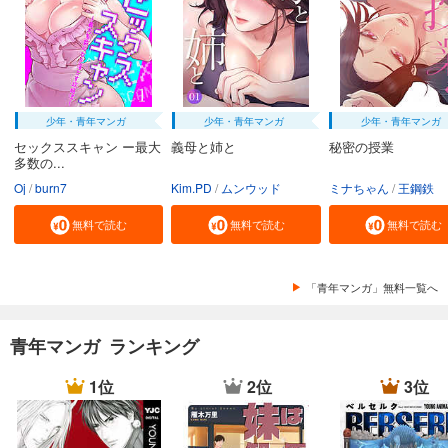
試し読み
あらすじを表示する
会社をやめて馬主やります！ ― アキコノユメヲ ― 36
110
円 (税込)
少年・青年マンガ
少年・青年マンガ
少年・青年マンガ
カート
セックススキャン ー最大
義母と姉と
秘密の授業
多数の...
試し読み
Oj
burn7
Kim.PD
ムンウッド
ミナちゃん
王鋼鉄
あらすじを表示する
無料で読む
無料で読む
無料で読む
会社をやめて馬主やります！ ― アキコノユメヲ ― 37
110
円 (税込)
カート
「青年マンガ」無料一覧へ
試し読み
あらすじを表示する
青年マンガ ランキング
会社をやめて馬主やります！ ― アキコノユメヲ ― 38
1位
2位
3位
110
円 (税込)
カート