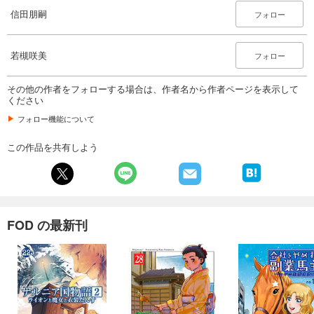
110
円 (税込)
信田朋嗣
フォロー
カート
試し読み
若槻咲美
フォロー
あらすじを表示する
その他の作者をフォローする場合は、作者名から作者ページを表示して
会社をやめて馬主やります！ ― アキコノユメヲ ― 30
ください
110
円 (税込)
カート
フォロー機能について
この作品を共有しよう
試し読み
あらすじを表示する
会社をやめて馬主やります！ ― アキコノユメヲ ― 31
110
円 (税込)
カート
FOD の最新刊
試し読み
あらすじを表示する
会社をやめて馬主やります！ ― アキコノユメヲ ― 32
110
円 (税込)