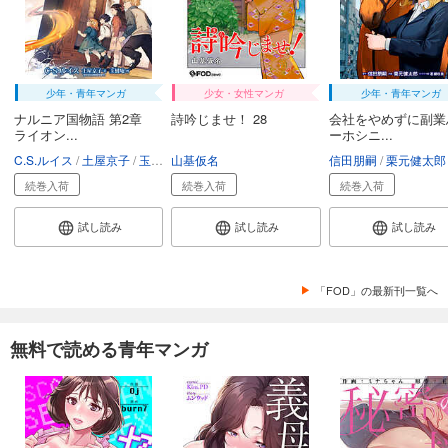
カート
試し読み
あらすじを表示する
少年・青年マンガ
少女・女性マンガ
少年・青年マンガ
会社をやめて馬主やります！ ― アキコノユメヲ ― 33
ナルニア国物語 第2章
詩吟じませ！ 28
会社をやめずに副業
ライオン...
ーホシニ...
110
円 (税込)
カート
C.S.ルイス
土屋京子
玉樹庵
山基仮名
信田朋嗣
栗元健太郎
続巻入荷
続巻入荷
続巻入荷
試し読み
あらすじを表示する
試し読み
試し読み
試し読み
会社をやめて馬主やります！ ― アキコノユメヲ ― 34
110
円 (税込)
「FOD」の最新刊一覧へ
カート
試し読み
無料で読める青年マンガ
あらすじを表示する
会社をやめて馬主やります！ ― アキコノユメヲ ― 35
110
円 (税込)
カート