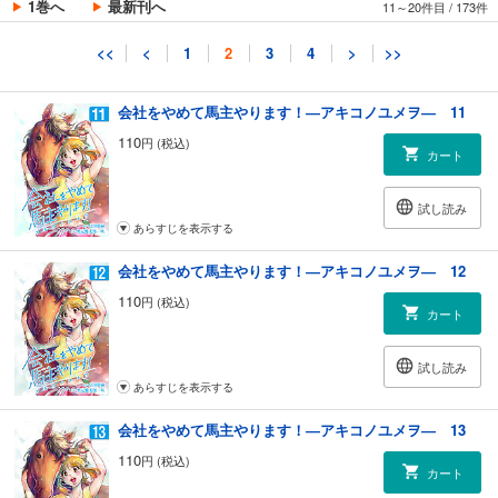
1巻へ
最新刊へ
11～20件目
/
173件
試し読み
<<
<
1
2
3
4
>
>>
あらすじを表示する
会社をやめて馬主やります！―アキコノユメヲ― 11
110
円 (税込)
カート
試し読み
あらすじを表示する
会社をやめて馬主やります！―アキコノユメヲ― 12
110
円 (税込)
カート
試し読み
あらすじを表示する
会社をやめて馬主やります！―アキコノユメヲ― 13
110
円 (税込)
カート