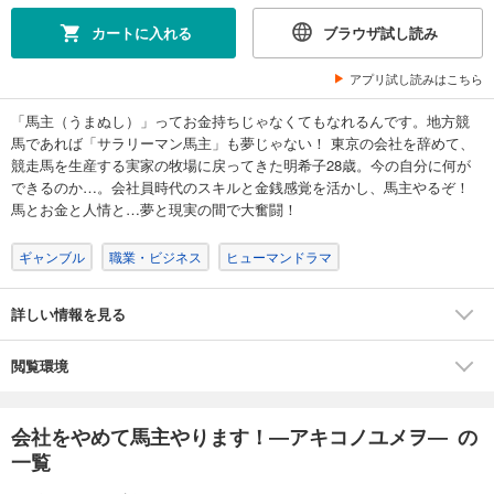
110
円 (税込)
カート
カートに入れる
ブラウザ試し読み
試し読み
アプリ試し読みはこちら
あらすじを表示する
「馬主（うまぬし）」ってお金持ちじゃなくてもなれるんです。地方競
会社をやめて馬主やります！―アキコノユメヲ― 8
馬であれば「サラリーマン馬主」も夢じゃない！ 東京の会社を辞めて、
110
円 (税込)
競走馬を生産する実家の牧場に戻ってきた明希子28歳。今の自分に何が
カート
できるのか…。会社員時代のスキルと金銭感覚を活かし、馬主やるぞ！
馬とお金と人情と…夢と現実の間で大奮闘！
試し読み
あらすじを表示する
ギャンブル
職業・ビジネス
ヒューマンドラマ
会社をやめて馬主やります！―アキコノユメヲ― 9
詳しい情報を見る
110
円 (税込)
カート
閲覧環境
試し読み
あらすじを表示する
会社をやめて馬主やります！―アキコノユメヲ― の
会社をやめて馬主やります！―アキコノユメヲ― 10
一覧
110
円 (税込)
カート