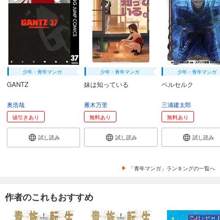
試し読み
あらすじを表示する
会社をやめて馬主やります！ ― アキコノユメヲ ― 39
110
円 (税込)
カート
少年・青年マンガ
少年・青年マンガ
少年・青年マンガ
試し読み
GANTZ
妹は知っている
ベルセルク
あらすじを表示する
奥浩哉
雁木万里
三浦建太郎
会社をやめて馬主やります！ ― アキコノユメヲ ― 40
値引きあり
無料あり
無料あり
110
円 (税込)
カート
試し読み
試し読み
試し読み
試し読み
あらすじを表示する
「青年マンガ」ランキングの一覧へ
会社をやめて馬主やります！ ― アキコノユメヲ ― 41
110
円 (税込)
作者のこれもおすすめ
カート
試し読み