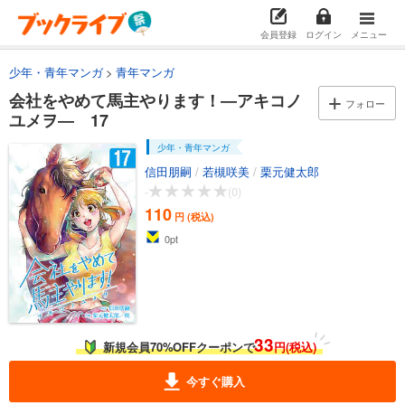
110
円 (税込)
カート
会員登録
ログイン
メニュー
少年・青年マンガ
青年マンガ
試し読み
あらすじを表示する
会社をやめて馬主やります！―アキコノ
フォロー
ユメヲ― 17
会社をやめて馬主やります！―アキコノユメヲ― 5
110
少年・青年マンガ
円 (税込)
カート
信田朋嗣
/
若槻咲美
/
栗元健太郎
-
(0)
試し読み
110
円 (税込)
あらすじを表示する
0
pt
会社をやめて馬主やります！―アキコノユメヲ― 6
110
円 (税込)
カート
試し読み
33
新規会員70%OFFクーポンで
円(税込)
あらすじを表示する
今すぐ購入
会社をやめて馬主やります！―アキコノユメヲ― 7