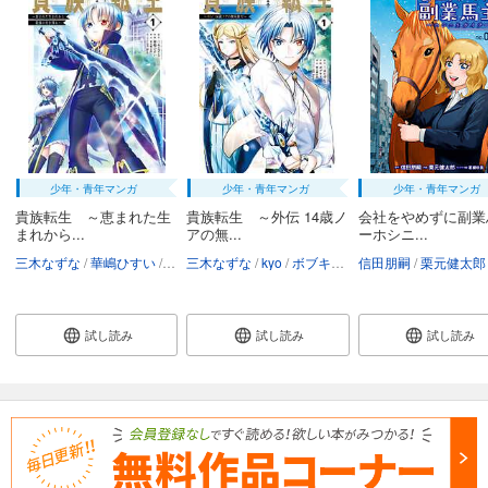
あらすじを表示する
会社をやめて馬主やります！ ― アキコノユメヲ ― 42
110
円 (税込)
カート
試し読み
あらすじを表示する
少年・青年マンガ
少年・青年マンガ
少年・青年マンガ
会社をやめて馬主やります！ ― アキコノユメヲ ― 43
貴族転生 ～恵まれた生
貴族転生 ～外伝 14歳ノ
会社をやめずに副業
まれから...
アの無...
ーホシニ...
110
円 (税込)
カート
三木なずな
華嶋ひすい
kyo
三木なずな
栗元健太郎
kyo
ボブキャ
栗元健太郎
信田朋嗣
栗元健太郎
試し読み
あらすじを表示する
試し読み
試し読み
試し読み
会社をやめて馬主やります！―アキコノユメヲ― 44
110
円 (税込)
カート
試し読み
あらすじを表示する