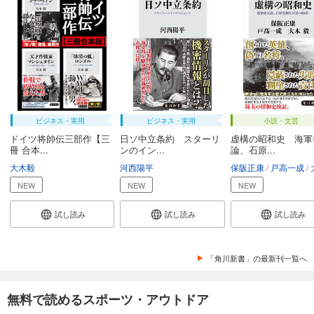
ビジネス・実用
ビジネス・実用
小説・文芸
ドイツ将帥伝三部作【三
日ソ中立条約 スターリ
虚構の昭和史 海軍
冊 合本...
ンのイン...
論、石原...
大木毅
河西陽平
保阪正康
戸高一成
大
NEW
NEW
NEW
試し読み
試し読み
試し読み
「角川新書」の最新刊一覧へ
無料で読めるスポーツ・アウトドア