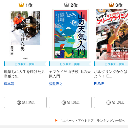
1位
2位
3位
ビジネス・実用
ビジネス・実用
ビジネス・実用
羆撃ちに人生を賭けた男
ヤマケイ登山学校 山の天
ボルダリングからは
単独で2...
気入門
よう！ E...
藤本靖
猪熊隆之
PUMP
試し読み
試し読み
試し読み
「スポーツ・アウトドア」ランキングの一覧へ