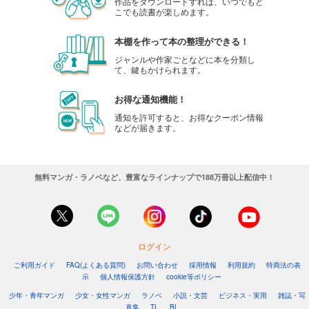
作品をダウンロードすれば、いつでもど
こでも読書が楽しめます。
本棚を作って本の整理ができる！
ジャンルや作家ごとなどに本を分類し
て、鍵もかけられます。
お得な通知機能！
通知を許可すると、お得なクーポン情報
などが届きます。
無料マンガ・ラノベなど、豊富なラインナップで188万冊以上配信中！
ログイン
ご利用ガイド
FAQ(よくある質問)
お問い合わせ
採用情報
利用規約
特商法の表
示
個人情報保護方針
cookie等ポリシー
少年・青年マンガ
少女・女性マンガ
ラノベ
小説・文芸
ビジネス・実用
雑誌・写
真集
TL
BL