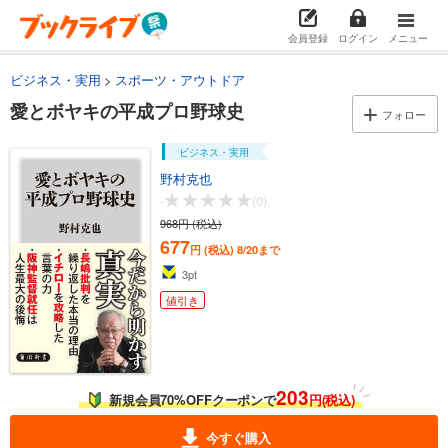
会員登録
ログイン
メニュー
ビジネス・実用
スポーツ・アウトドア
愛とボヤキの平成プロ野球史
フォロー
ビジネス・実用
野村克也
-
(0)
968円 (税込)
677
円 (税込)
8/20まで
3
pt
値引き
203
新規会員70%OFFクーポンで
円(税込)
今すぐ購入