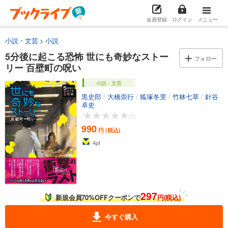
会員登録
ログイン
メニュー
小説・文芸
小説
5分後に起こる恐怖 世にも奇妙なストー
フォロー
リー 百壁町の呪い
小説・文芸
黒史郎
/
大橋崇行
/
狐塚冬里
/
竹林七草
/
針谷
卓史
-
(0)
990
円 (税込)
4
pt
297
新規会員70%OFFクーポンで
円(税込)
今すぐ購入