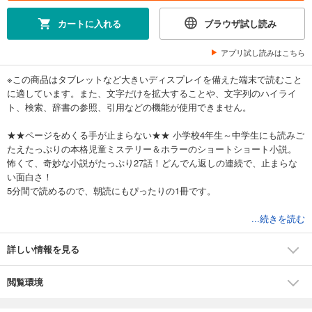
カートに入れる
ブラウザ試し読み
アプリ試し読みはこちら
※この商品はタブレットなど大きいディスプレイを備えた端末で読むこと
に適しています。また、文字だけを拡大することや、文字列のハイライ
ト、検索、辞書の参照、引用などの機能が使用できません。
★★ページをめくる手が止まらない★★ 小学校4年生～中学生にも読みご
たえたっぷりの本格児童ミステリー＆ホラーのショートショート小説。
怖くて、奇妙な小説がたっぷり27話！どんでん返しの連続で、止まらな
い面白さ！
5分間で読めるので、朝読にもぴったりの1冊です。
【目次】
...続きを読む
◎百壁町の謎―ミル登場
◎一平丘 ななし工場のお化け煙突
詳しい情報を見る
◎百壁町二丁目 制服
◎百壁町四丁目 嘘つき
閲覧環境
◎一ノ白橋東交差点 恋のまじない
◎第四公園 かくれんぼ