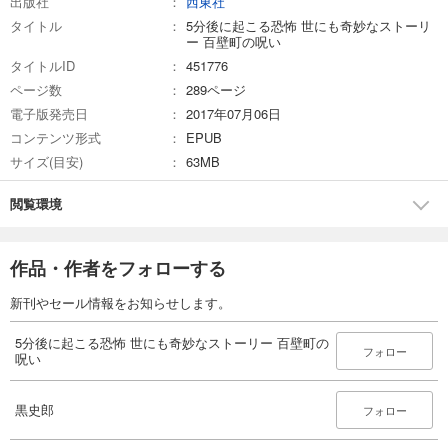
出版社
西東社
＜電子書籍について＞
タイトル
5分後に起こる恐怖 世にも奇妙なストーリ
※本電子書籍は同じ書名の出版物を紙版とし電子書籍化したものです。
ー 百壁町の呪い
※本電子書籍は固定型レイアウトタイプの電子書籍です。
タイトルID
451776
※本文に記載されている内容は、印刷出版当時の情報に基づき作成された
ページ数
289ページ
ものです。
電子版発売日
2017年07月06日
※印刷出版を電子書籍化するにあたり、電子書籍としては不要な情報を含
んでいる場合があります。また、印刷出版とは異なる表記・表現の場合
コンテンツ形式
EPUB
があります。
サイズ(目安)
63MB
株式会社西東社／seitosha
閲覧環境
作品・作者をフォローする
新刊やセール情報をお知らせします。
5分後に起こる恐怖 世にも奇妙なストーリー 百壁町の
フォロー
呪い
黒史郎
フォロー