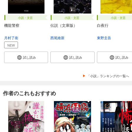
小説・文芸
小説・文芸
小説・文芸
機龍警察
伝説（文庫版）
白夜行
月村了衛
西尾維新
東野圭吾
NEW
試し読み
試し読み
試し読み
「小説」ランキングの一覧へ
作者のこれもおすすめ