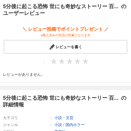
◎百壁町五丁目東交差点 十字路の宝物
5分後に起こる恐怖 世にも奇妙なストーリー 百... の
◎百壁小学校 校長先生
ユーザーレビュー
◎百壁小学校 マリーさん
◎百壁町町役場付近 幽霊屋敷
◎こもれび銀座商店街 人形の店
＼ レビュー投稿でポイントプレゼント ／
◎旧百壁小学校 赤い黒板
※購入済みの作品が対象となります
◎百壁小学校 職員室
◎百壁町五丁目 隙間女
レビューを書く
◎百壁小学校 予言アプリ
◎百壁町の謎―開かれた怪異
◎百壁町町立図書館 おばけなんて嘘さ
-
◎百壁小学校 三体目の地蔵
◎九十九峠坂入口 飢えた犬
レビューがありません。
◎百壁町町立図書館 不思議な本
◎九十九峠坂 串稲田神社のわら人形
◎百壁町一丁目 開かずの間
◎別府食堂 食堂の少女
5分後に起こる恐怖 世にも奇妙なストーリー 百... の
◎百壁海浜水族館 水族館で待ってる
詳細情報
◎美乃山公園 桃の木
◎百壁駅 百壁駅のホーム
カテゴリ
小説・文芸
◎明日が丘遊園地跡 遊園地のチケット
◎百壁町の謎―約束
ジャンル
小説
/
国内ホラー