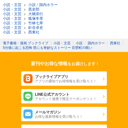
小説・文芸
>
小説
/
国内ホラー
小説・文芸
>
黒史郎
小説・文芸
>
大橋崇行
小説・文芸
>
狐塚冬里
小説・文芸
>
竹林七草
小説・文芸
>
針谷卓史
小説・文芸
>
西東社
電子書籍・漫画 ブックライブ
〉
小説・文芸
〉
小説
〉
国内ホラー
〉
西東社
〉
5分後に起こる恐怖 世にも奇妙なストーリー 百壁町の呪い
新刊やお得な情報
をお届けします！
ブックライブアプリ
アプリの通知でお得情報を受け取ろう！
LINE公式アカウント
アカウント連携で限定クーポンゲット！
メールマガジン
お得な最新情報を受け取ろう！