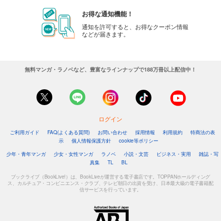
お得な通知機能！
通知を許可すると、お得なクーポン情報
などが届きます。
無料マンガ・ラノベなど、豊富なラインナップで188万冊以上配信中！
ログイン
ご利用ガイド
FAQ(よくある質問)
お問い合わせ
採用情報
利用規約
特商法の表
示
個人情報保護方針
cookie等ポリシー
少年・青年マンガ
少女・女性マンガ
ラノベ
小説・文芸
ビジネス・実用
雑誌・写
真集
TL
BL
ブックライブ（BookLive!）は、BookLiveが運営する電子書店です。TOPPANホールディング
ス、カルチュア・コンビニエンス・クラブ、テレビ朝日の出資を受け、日本最大級の電子書籍配
信サービスを行っています。