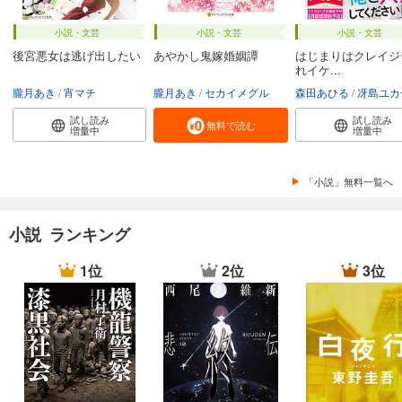
小説・文芸
小説・文芸
小説・文芸
後宮悪女は逃げ出したい
あやかし鬼嫁婚姻譚
はじまりはクレイジ
れイケ...
朧月あき
宵マチ
朧月あき
セカイメグル
森田あひる
冴島ユカ
試し読み
試し読み
無料で読む
増量中
増量中
「小説」無料一覧へ
小説 ランキング
1位
2位
3位