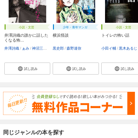
小説・文芸
少年・青年マンガ
小説・文芸
井澤詩織の誰かに話した
横浜怪談
トイレの怖い話
くなる怖...
井澤詩織
ぁみ
神沼三平太
黒史郎
黒木あるじ
森野達弥
黒史郎
つくね乱蔵
小田イ輔
三好一平
黒木あるじ
夜馬
試し読み
試し読み
試し読み
同じジャンルの本を探す