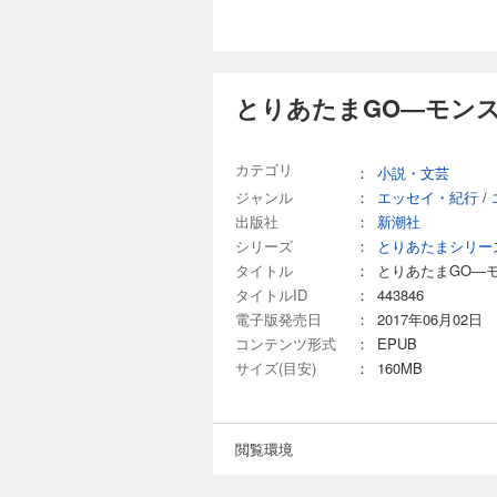
とりあたまGO―モンス
カテゴリ
：
小説・文芸
ジャンル
：
エッセイ・紀行
/
出版社
：
新潮社
シリーズ
：
とりあたまシリー
タイトル
：
とりあたまGO―
タイトルID
：
443846
電子版発売日
：
2017年06月02日
コンテンツ形式
：
EPUB
サイズ(目安)
：
160MB
閲覧環境