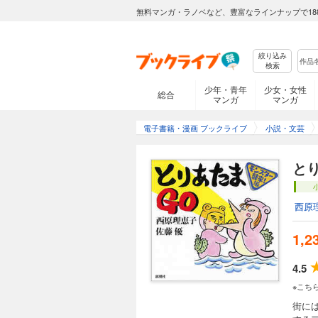
無料マンガ・ラノベなど、豊富なラインナップで18
絞り込み
検索
少年・青年
少女・女性
総合
マンガ
マンガ
電子書籍・漫画 ブックライブ
小説・文芸
と
西原
1,2
4.5
※こち
街に