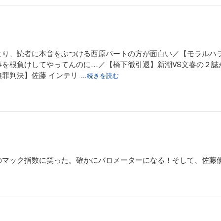
より、読者に本音をぶつける西原パートの方が面白い／【モラルハ
事を根負けしてやってんのに…／【橋下徹引退】新潮VS文春の２誌
罪判決】佐藤 インテリ
...続きを読む
のマック指数に笑った。確かにバロメーターになる！そして、佐藤