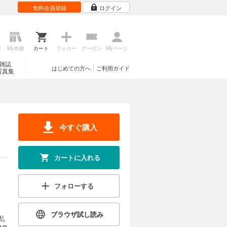
無料会員登録
ログイン
歴
My本棚
カート
フォロー
クーポン
Myページ
雑誌
はじめての方へ
ご利用ガイド
写真集
今すぐ購入
カートに入れる
フォローする
ブラウザ試し読み
乱