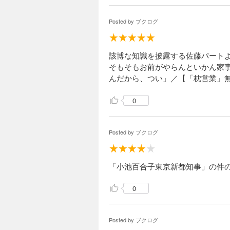
Posted by
ブクログ
該博な知識を披露する佐藤パート
そもそもお前がやらんといかん家
んだから、つい」／【「枕営業」無
0
Posted by
ブクログ
「小池百合子東京新都知事」の件
0
Posted by
ブクログ