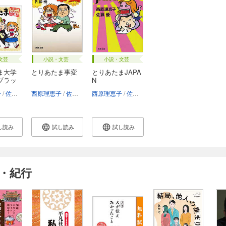
文芸
小説・文芸
小説・文芸
ま大学
とりあたま事変
とりあたまJAPA
ブラッ
N
子
佐藤優
西原理恵子
佐藤優
西原理恵子
佐藤優
し読み
試し読み
試し読み
・紀行