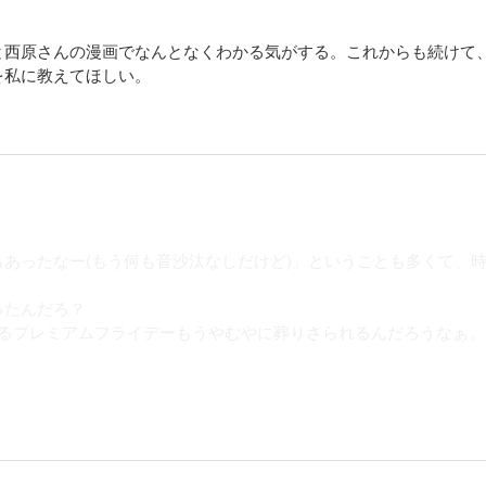
と西原さんの漫画でなんとなくわかる気がする。これからも続けて
を私に教えてほしい。
あったなー(もう何も音沙汰なしだけど)」ということも多くて、
ったんだろ？
くるプレミアムフライデーもうやむやに葬りさられるんだろうなぁ。