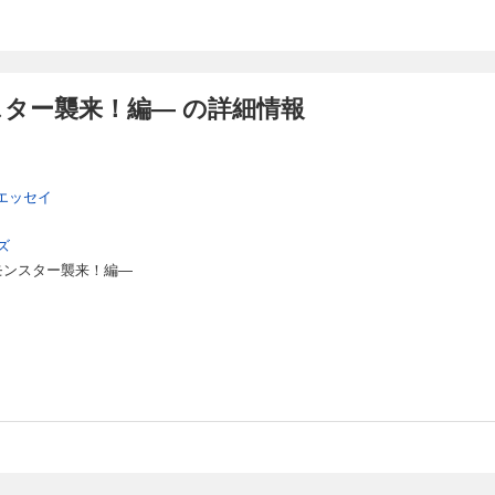
ター襲来！編― の詳細情報
エッセイ
ズ
モンスター襲来！編―