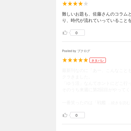
難しいお題も、佐藤さんのコラム
り、時代が流れていっていること
0
Posted by
ブクログ
ネタバレ
最新刊なのに「あー、こんなことも
クラきました。
「ゆう活」なんてホントにどこ行
そのうち来週に第2回目がやって
一番笑ったのは「戦艦
...続きを読む
0