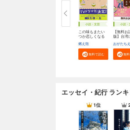
小説・文芸
小説・
この味もまたい
【無料お
つか恋しくなる
版】台湾
〈...
りで...
燃え殻
おがたち
無料で読む
無料
エッセイ・紀行 ラン
1位