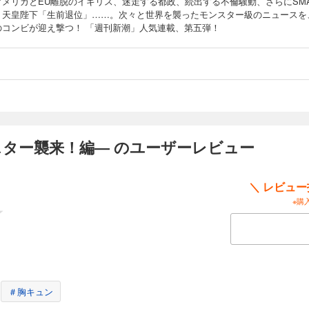
アメリカとEU離脱のイギリス、迷走する都政、続出する不倫騒動、さらにSM
、天皇陛下「生前退位」……。次々と世界を襲ったモンスター級のニュースを
のコンビが迎え撃つ！ 「週刊新潮」人気連載、第五弾！
スター襲来！編― のユーザーレビュー
＼ レビュ
※購
＃胸キュン