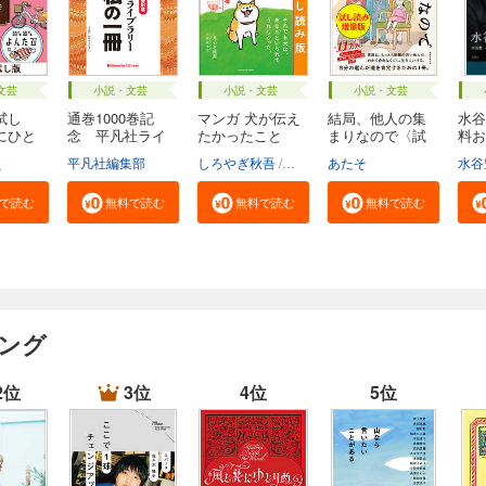
文芸
小説・文芸
小説・文芸
小説・文芸
試し
通巻1000巻記
マンガ 犬が伝え
結局、他人の集
水谷
にひと
念 平凡社ライ
たかったこと
まりなので〈試
料お
ブラ...
無...
し...
え
平凡社編集部
しろやぎ秋吾
三浦健太
あたそ
水谷
で読む
無料で読む
無料で読む
無料で読む
キング
2位
3位
4位
5位