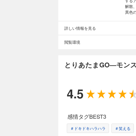
する
解散
異色
詳しい情報を見る
閲覧環境
とりあたまGO―モン
4.5
感情タグBEST3
＃ドキドキハラハラ
＃笑える