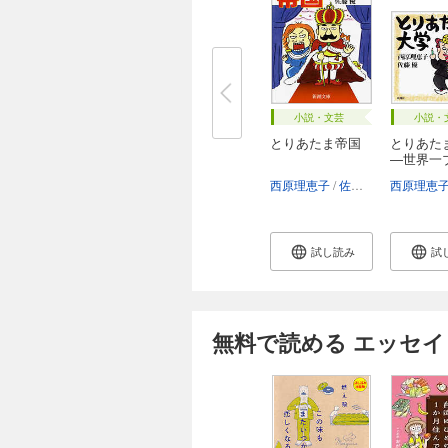
小説・文芸
小説・
とりあたま帝国
とりあた
―世界一
ク...
西原理恵子
佐藤優
西原理恵
試し読み
試
無料で読める エッセイ