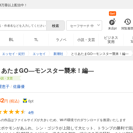
8万冊以上配信中！
Get!
セーフサーチ 中
来店pt
閲覧履
ビジネス
BL
TL
ラノベ
小説・文芸
実用
エッセイ・紀行
エッセイ
新潮社
とりあたまGO―モンスター襲来！編―
りあたまGO―モンスター襲来！編―
小説・文芸
理恵子
/
佐藤優
32
円 (税込)
6
pt
4件
らの作品はファイルサイズが大きいため、Wi-Fi環境でのダウンロードを推奨いたします
はポケモンがあふれ、シン・ゴジラが上陸して大ヒット、トランプの勝利で混