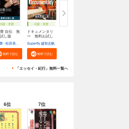
小説・文芸
小説・文芸
豊 自伝 無
ドキュメンタリ
試し版
ー 無料お試し
版
豊
松田美智子
Superfly 越智志帆
無料で読む
無料で読む
「エッセイ・紀行」無料一覧へ
6位
7位