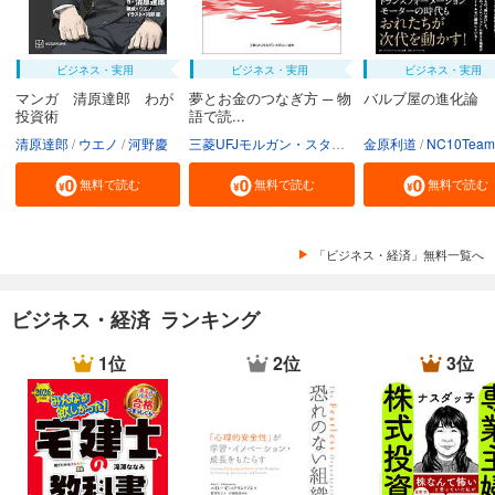
ビジネス・実用
ビジネス・実用
ビジネス・実用
マンガ 清原達郎 わが
夢とお金のつなぎ方 ─ 物
バルブ屋の進化論
投資術
語で読...
清原達郎
ウエノ
河野慶
三菱UFJモルガン・スタンレー証券株式会社
金原利道
NC10Team
無料で読む
無料で読む
無料で読む
「ビジネス・経済」無料一覧へ
ビジネス・経済 ランキング
1位
2位
3位