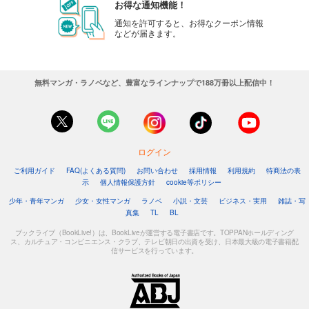
お得な通知機能！
通知を許可すると、お得なクーポン情報
などが届きます。
無料マンガ・ラノベなど、豊富なラインナップで188万冊以上配信中！
ログイン
ご利用ガイド
FAQ(よくある質問)
お問い合わせ
採用情報
利用規約
特商法の表
示
個人情報保護方針
cookie等ポリシー
少年・青年マンガ
少女・女性マンガ
ラノベ
小説・文芸
ビジネス・実用
雑誌・写
真集
TL
BL
ブックライブ（BookLive!）は、BookLiveが運営する電子書店です。TOPPANホールディング
ス、カルチュア・コンビニエンス・クラブ、テレビ朝日の出資を受け、日本最大級の電子書籍配
信サービスを行っています。