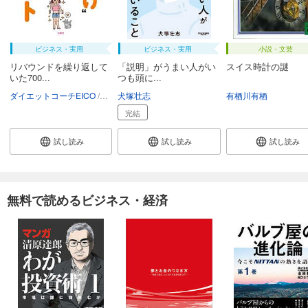
ビジネス・実用
ビジネス・実用
小説・文芸
リバウンドを繰り返して
「説明」がうまい人がい
スイス時計の謎
いた700...
つも頭に...
ダイエットコーチEICO
いしいまき
犬塚壮志
有栖川有栖
完結
試し読み
試し読み
試し読み
無料で読めるビジネス・経済