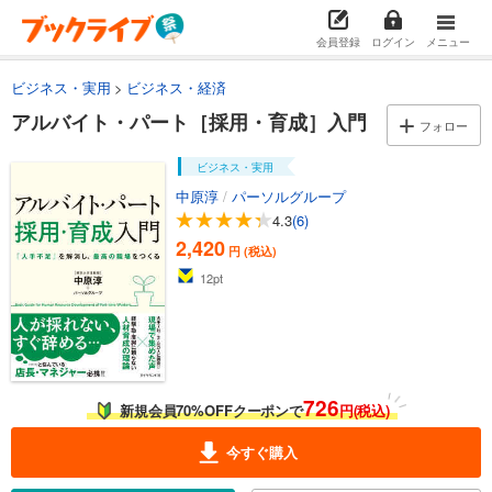
会員登録
ログイン
メニュー
ビジネス・実用
ビジネス・経済
アルバイト・パート［採用・育成］入門
フォロー
ビジネス・実用
中原淳
/
パーソルグループ
4.3
(6)
2,420
円 (税込)
12
pt
726
新規会員70%OFFクーポンで
円(税込)
今すぐ購入