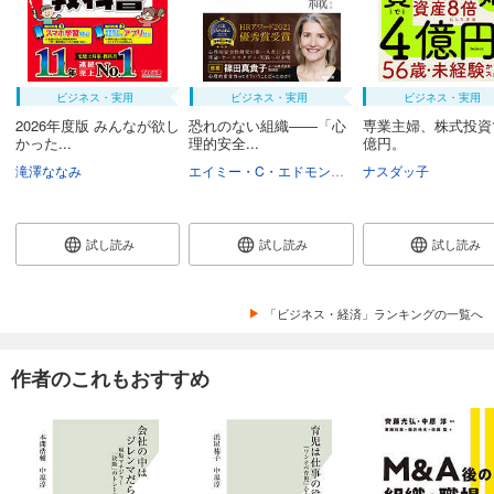
ビジネス・実用
ビジネス・実用
ビジネス・実用
2026年度版 みんなが欲し
恐れのない組織――「心
専業主婦、株式投資
かった...
理的安全...
億円。
滝澤ななみ
エイミー・C・エドモンドソン
ナスダッ子
野津智子
村瀬俊
試し読み
試し読み
試し読み
「ビジネス・経済」ランキングの一覧へ
作者のこれもおすすめ