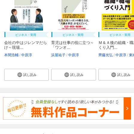
ビジネス・実用
ビジネス・実用
ビジネス・実用
会社の中はジレンマだら
育児は仕事の役に立つ～
Ｍ＆Ａ後の組織・職
け～現場...
「ワンオ...
くり入門...
本間浩輔
中原淳
浜屋祐子
中原淳
齊藤光弘
中原淳
東南
試し読み
試し読み
試し読み