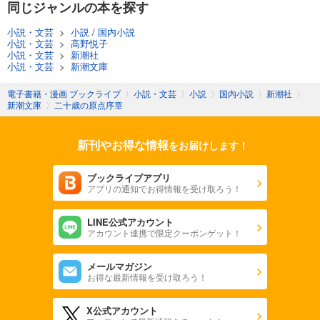
同じジャンルの本を探す
小説・文芸
>
小説
/
国内小説
小説・文芸
>
高野悦子
小説・文芸
>
新潮社
小説・文芸
>
新潮文庫
電子書籍・漫画 ブックライブ
〉
小説・文芸
〉
小説
〉
国内小説
〉
新潮社
〉
新潮文庫
〉
二十歳の原点序章
新刊やお得な情報
をお届けします！
ブックライブアプリ
アプリの通知でお得情報を受け取ろう！
LINE公式アカウント
アカウント連携で限定クーポンゲット！
メールマガジン
お得な最新情報を受け取ろう！
X公式アカウント