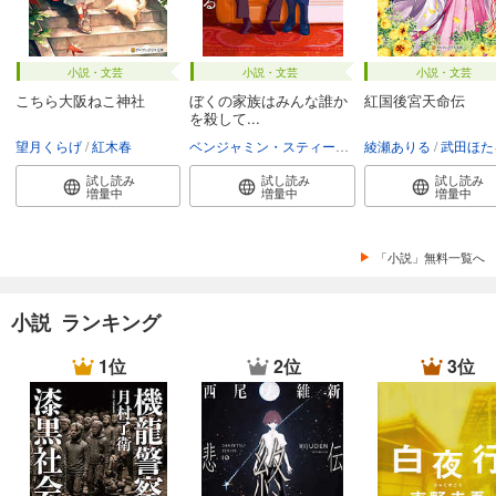
小説・文芸
小説・文芸
小説・文芸
こちら大阪ねこ神社
ぼくの家族はみんな誰か
紅国後宮天命伝
を殺して...
望月くらげ
紅木春
ベンジャミン・スティーヴンソン
綾瀬ありる
富永和子
武田ほた
試し読み
試し読み
試し読み
増量中
増量中
増量中
「小説」無料一覧へ
小説 ランキング
1位
2位
3位