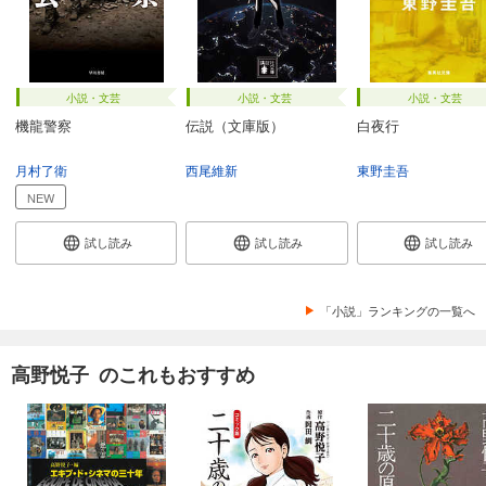
小説・文芸
小説・文芸
小説・文芸
機龍警察
伝説（文庫版）
白夜行
月村了衛
西尾維新
東野圭吾
NEW
試し読み
試し読み
試し読み
「小説」ランキングの一覧へ
高野悦子 のこれもおすすめ