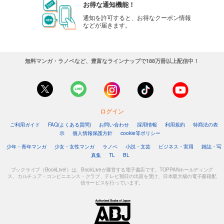
お得な通知機能！
通知を許可すると、お得なクーポン情報
などが届きます。
無料マンガ・ラノベなど、豊富なラインナップで188万冊以上配信中！
ログイン
ご利用ガイド
FAQ(よくある質問)
お問い合わせ
採用情報
利用規約
特商法の表
示
個人情報保護方針
cookie等ポリシー
少年・青年マンガ
少女・女性マンガ
ラノベ
小説・文芸
ビジネス・実用
雑誌・写
真集
TL
BL
ブックライブ（BookLive!）は、BookLiveが運営する電子書店です。TOPPANホールディング
ス、カルチュア・コンビニエンス・クラブ、テレビ朝日の出資を受け、日本最大級の電子書籍配
信サービスを行っています。