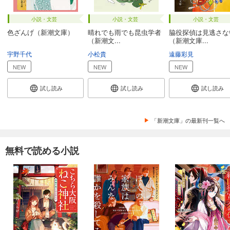
小説・文芸
小説・文芸
小説・文芸
色ざんげ（新潮文庫）
晴れでも雨でも昆虫学者
脇役探偵は見逃さな
（新潮文...
（新潮文庫...
宇野千代
小松貴
遠藤彩見
NEW
NEW
NEW
試し読み
試し読み
試し読み
「新潮文庫」の最新刊一覧へ
無料で読める小説