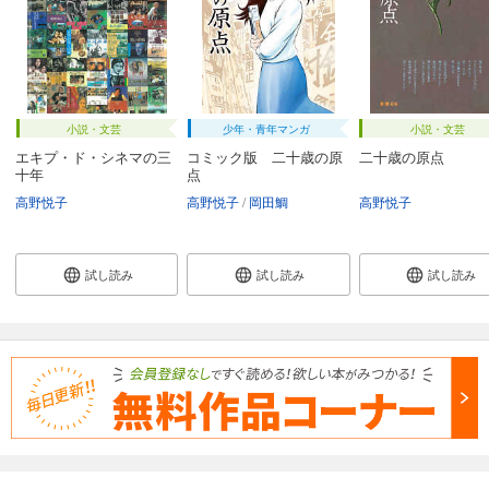
小説・文芸
少年・青年マンガ
小説・文芸
エキプ・ド・シネマの三
コミック版 二十歳の原
二十歳の原点
十年
点
高野悦子
高野悦子
岡田鯛
高野悦子
試し読み
試し読み
試し読み