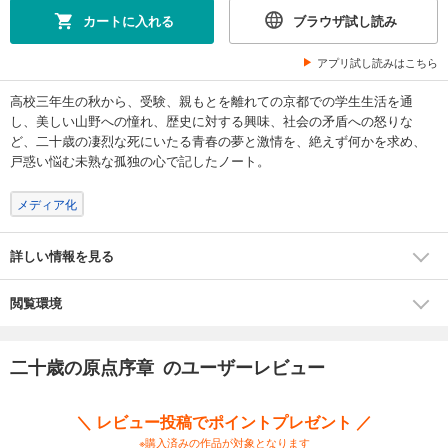
カートに入れる
ブラウザ試し読み
アプリ試し読みはこちら
高校三年生の秋から、受験、親もとを離れての京都での学生生活を通
し、美しい山野への憧れ、歴史に対する興味、社会の矛盾への怒りな
ど、二十歳の凄烈な死にいたる青春の夢と激情を、絶えず何かを求め、
戸惑い悩む未熟な孤独の心で記したノート。
メディア化
詳しい情報を見る
閲覧環境
二十歳の原点序章 のユーザーレビュー
＼ レビュー投稿でポイントプレゼント ／
※購入済みの作品が対象となります