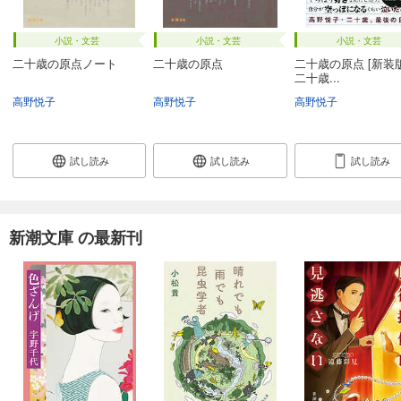
小説・文芸
小説・文芸
小説・文芸
二十歳の原点ノート
二十歳の原点
二十歳の原点 [新装
二十歳...
高野悦子
高野悦子
高野悦子
試し読み
試し読み
試し読み
新潮文庫 の最新刊