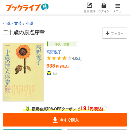
会員登録
ログイン
メニュー
小説・文芸
小説
二十歳の原点序章
フォロー
小説・文芸
高野悦子
4.0
(2)
638
円 (税込)
3
pt
191
新規会員70%OFFクーポンで
円(税込)
今すぐ購入