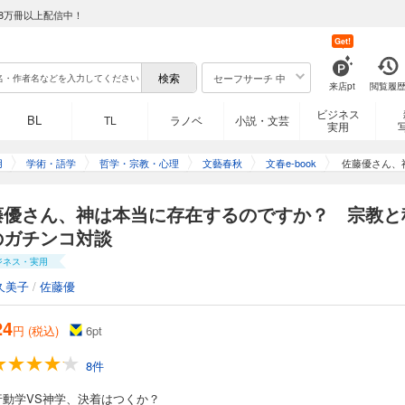
8万冊以上配信中！
Get!
セーフサーチ 中
来店pt
閲覧履
ビジネス
BL
TL
ラノベ
小説・文芸
実用
用
学術・語学
哲学・宗教・心理
文藝春秋
文春e-book
佐藤優さん、
藤優さん、神は本当に存在するのですか？ 宗教と
のガチンコ対談
ジネス・実用
久美子
/
佐藤優
24
円 (税込)
6
pt
8件
行動学VS神学、決着はつくか？