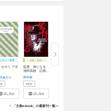
ジネス・実用
小説・文芸
 セロリ アボ
監督、神になる
池田高校 記憶...
川あかり
田中仰
EW
NEW
試し読み
試し読み
「文春e-book」の最新刊一覧へ