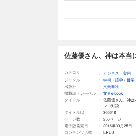
佐藤優さん、神は本当
カテゴリ
：
ビジネス・実用
ジャンル
：
学術・語学
/
哲学
出版社
：
文藝春秋
掲載誌・レーベル
：
文春e-book
タイトル
：
佐藤優さん、神は
ンコ対談
タイトルID
：
366618
ページ数
：
256ページ
電子版発売日
：
2016年03月25日
コンテンツ形式
：
EPUB