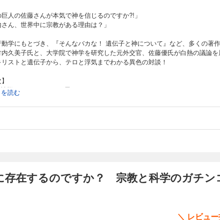
の巨人の佐藤さんが本気で神を信じるのですか?!」
内さん、世界中に宗教がある理由は？」
行動学にもとづき、『そんなバカな！ 遺伝子と神について』など、多くの著
竹内久美子氏と、大学院で神学を研究した元外交官、佐藤優氏が白熱の議論を
キリストと遺伝子から、テロと浮気までわかる異色の対談！
次】
章 神様はホントにいると思いますか？
続きを読む
宗教と科学のデスマッチ
章 聖書っていい加減ではないですか？
天才イエスと悪人パウロの合わせ技
章 愛する隣人って誰のこと？
血縁と非血縁のはざま
章 人はなぜ浮気をするのですか？
パートナーと愛人の選び方
章 将来のこと、動物に訊いていいですか？
人間と動物の合わせ鏡
に存在するのですか？ 宗教と科学のガチン
＼ レビュ