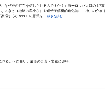
が、なぜ神の存在を信じられるのですか？」ヨーロッパ人口の１割
クな大きさ（地球の卑小さ）や遺伝子解析的進化論に「神」の介在
〈姦淫するなかれ〉の意義を
...続きを読む
に見るから面白い。最後の言葉・文章に納得。