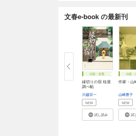
文春e-book の最新刊
小説・文芸
小説・
縁切りの宿 桂屋
作家・山
調べ帖
川越宗一
山崎豊子
NEW
NEW
試し読み
試