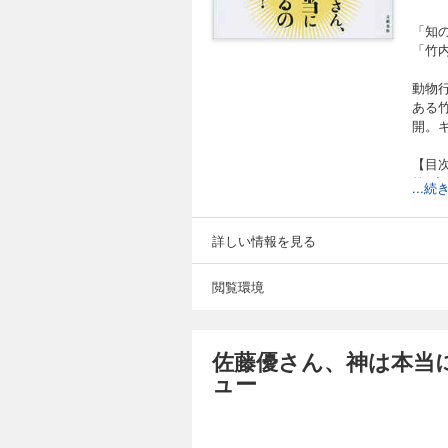
「知
「竹
動物
ある
開。
【目
第1
...
――
第２
――
詳しい情報を見る
第３
――
閲覧環境
第４
――
第５
――
佐藤優さん、神は本当
ュー