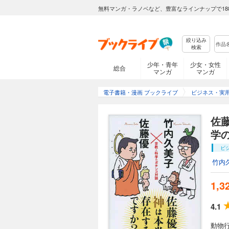
無料マンガ・ラノベなど、豊富なラインナップで18
絞り込み
検索
少年・青年
少女・女性
総合
マンガ
マンガ
電子書籍・漫画 ブックライブ
ビジネス・実
佐
学
ビ
竹内
1,3
4.1
動物