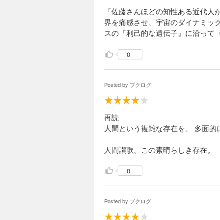
「佐藤さんほどの知性ある近代人
界を痛感させ、宇宙のダイナミッ
スの『利己的な遺伝子』に沿って
0
Posted by
ブクログ
再読
人間という複雑な存在を、 多面的
人間讃歌、この素晴らしき存在。
0
Posted by
ブクログ