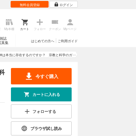
無料会員登録
ログイン
歴
My本棚
カート
フォロー
クーポン
Myページ
雑誌
はじめての方へ
ご利用ガイド
写真集
神は本当に存在するのですか？ 宗教と科学のガ
チンコ対談
科
今すぐ購入
カートに入れる
フォローする
ブラウザ試し読み