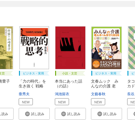
文芸
ビジネス・実用
小説・文芸
ビジネス・実用
ビ
崎豊子
「力の時代」を
本当にあった話
文春ムック み
タコ
生き抜く 戦略
（の話）
んなの介護 老
カド
的...
人...
垂秀夫
鴻池留衣
文藝春秋
長谷
NEW
NEW
NEW
N
し読み
試し読み
試し読み
試し読み