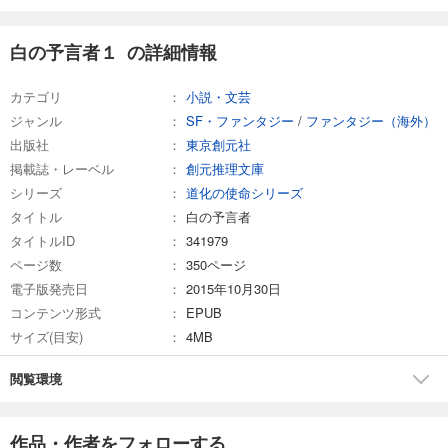
白の予言者１ の詳細情報
カテゴリ
小説・文芸
ジャンル
SF・ファンタジー
/
ファンタジー（海外）
出版社
東京創元社
掲載誌・レーベル
創元推理文庫
シリーズ
道化の使命シリーズ
タイトル
白の予言者
タイトルID
341979
ページ数
350ページ
電子版発売日
2015年10月30日
コンテンツ形式
EPUB
サイズ(目安)
4MB
閲覧環境
作品・作者をフォローする