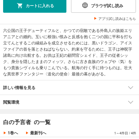
カートに入れる
ブラウザ試し読み
アプリ試し読みはこちら
六公国の王子デューティフルと、かつての宿敵である外島人の族姫エリ
アニアとの婚約。互いに根強い恨みと反感を抱く二つの国に平和を打ち
立てんとするこの縁組みを成立させるためには、黒いドラゴン、アイス
ファイアの首を落とさねばならない。約束を守るために、王子は神呪字
諸島に向け出航する。お供は王妃の顧問官シェイド、王子の従者シッ
ク、身分を隠したままのフィッツ。さらに古き血族のウェブや〈気〉を
もつ貴族シヴィルも乗りこんでいる。航海の行く手に待つものは。壮大
な異世界ファンタジー〈道化の使命〉最後の幕があがる。
詳しい情報を見る
閲覧環境
白の予言者 の一覧
1巻へ
最新刊へ
1～4件目
/
4件