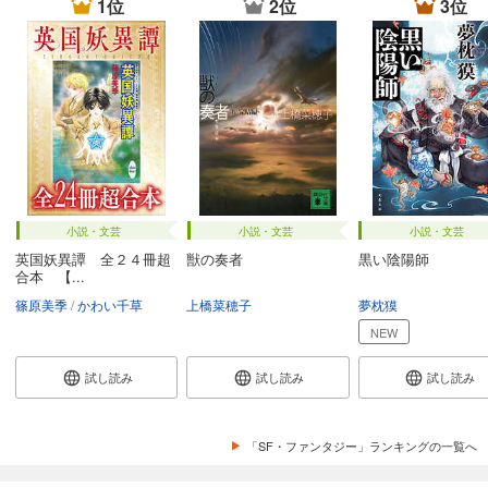
1位
2位
3位
小説・文芸
小説・文芸
小説・文芸
英国妖異譚 全２４冊超
獣の奏者
黒い陰陽師
合本 【...
篠原美季
かわい千草
上橋菜穂子
夢枕獏
NEW
試し読み
試し読み
試し読み
「SF・ファンタジー」ランキングの一覧へ