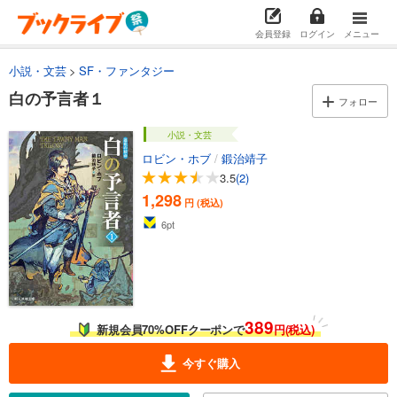
会員登録
ログイン
メニュー
小説・文芸
SF・ファンタジー
白の予言者１
フォロー
小説・文芸
ロビン・ホブ
/
鍛治靖子
3.5
(2)
1,298
円 (税込)
6
pt
389
新規会員70%OFFクーポンで
円(税込)
今すぐ購入