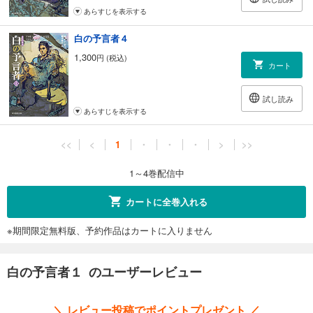
あらすじを表示する
白の予言者４
1,300
円 (税込)
カート
試し読み
あらすじを表示する
<<
<
1
・
・
・
>
>>
1～4巻配信中
カートに全巻入れる
※期間限定無料版、予約作品はカートに入りません
白の予言者１ のユーザーレビュー
＼ レビュー投稿でポイントプレゼント ／