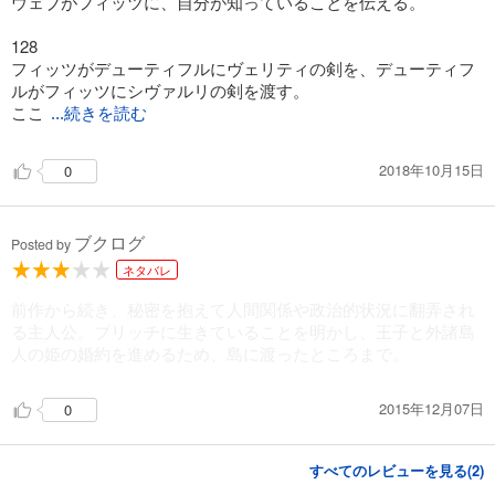
ウェブがフィッツに、自分が知っていることを伝える。
128
フィッツがデューティフルにヴェリティの剣を、デューティフ
ルがフィッツにシヴァルリの剣を渡す。
ここ
...続きを読む
2018年10月15日
0
ブクログ
Posted by
ネタバレ
前作から続き、秘密を抱えて人間関係や政治的状況に翻弄され
る主人公。ブリッチに生きていることを明かし、王子と外諸島
人の姫の婚約を進めるため、島に渡ったところまで。
2015年12月07日
0
すべてのレビューを見る(
2
)