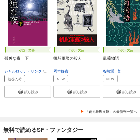
小説・文芸
小説・文芸
小説・文芸
孤独な夜 下
帆船軍艦の殺人
乱菊物語
シャルロッテ・リンク
浅井晶子
岡本好貴
谷崎潤一郎
続巻入荷
NEW
NEW
試し読み
試し読み
試し読み
「創元推理文庫」の最新刊一覧へ
無料で読めるSF・ファンタジー