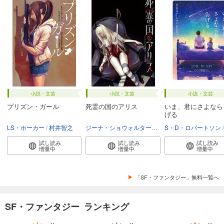
小説・文芸
小説・文芸
小説・文芸
プリズン・ガール
死霊の国のアリス
いま、君にさよなら
げる
LS・ホーカー
村井智之
ジーナ・ショウォルター
大美賀馨
S・D・ロバートソン
試し読み
試し読み
試し読み
増量中
増量中
増量中
「SF・ファンタジー」無料一覧へ
SF・ファンタジー ランキング