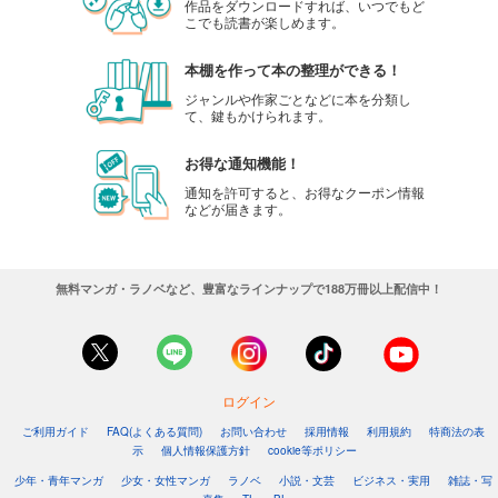
作品をダウンロードすれば、いつでもど
こでも読書が楽しめます。
本棚を作って本の整理ができる！
ジャンルや作家ごとなどに本を分類し
て、鍵もかけられます。
お得な通知機能！
通知を許可すると、お得なクーポン情報
などが届きます。
無料マンガ・ラノベなど、豊富なラインナップで188万冊以上配信中！
ログイン
ご利用ガイド
FAQ(よくある質問)
お問い合わせ
採用情報
利用規約
特商法の表
示
個人情報保護方針
cookie等ポリシー
少年・青年マンガ
少女・女性マンガ
ラノベ
小説・文芸
ビジネス・実用
雑誌・写