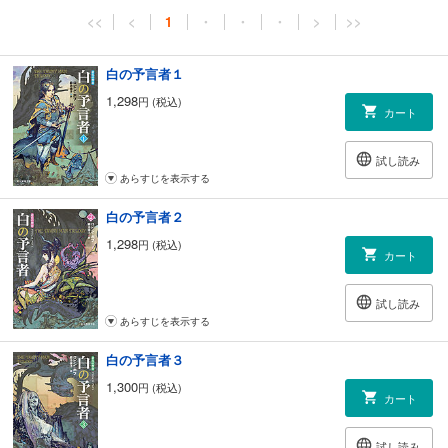
<<
<
1
・
・
・
>
>>
白の予言者１
1,298
円 (税込)
カート
試し読み
あらすじを表示する
白の予言者２
1,298
円 (税込)
カート
試し読み
あらすじを表示する
白の予言者３
1,300
円 (税込)
カート
試し読み