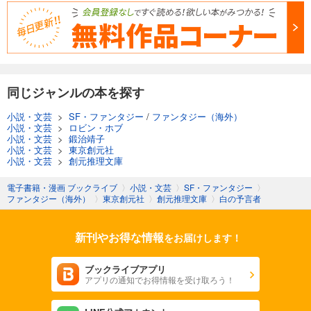
同じジャンルの本を探す
小説・文芸
>
SF・ファンタジー
/
ファンタジー（海外）
小説・文芸
>
ロビン・ホブ
小説・文芸
>
鍛治靖子
小説・文芸
>
東京創元社
小説・文芸
>
創元推理文庫
電子書籍・漫画 ブックライブ
〉
小説・文芸
〉
SF・ファンタジー
〉
ファンタジー（海外）
〉
東京創元社
〉
創元推理文庫
〉
白の予言者
新刊やお得な情報
をお届けします！
ブックライブアプリ
アプリの通知でお得情報を受け取ろう！