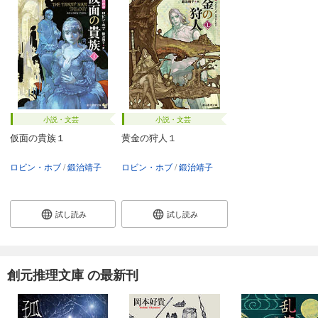
小説・文芸
小説・文芸
仮面の貴族１
黄金の狩人１
ロビン・ホブ
鍛治靖子
ロビン・ホブ
鍛治靖子
試し読み
試し読み
創元推理文庫 の最新刊