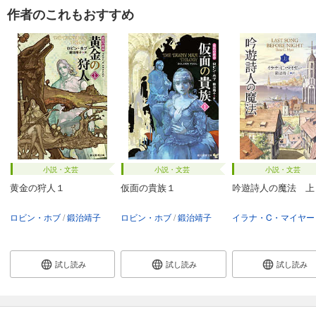
作者のこれもおすすめ
小説・文芸
小説・文芸
小説・文芸
黄金の狩人１
仮面の貴族１
吟遊詩人の魔法 上
ロビン・ホブ
鍛治靖子
ロビン・ホブ
鍛治靖子
イラナ・C・マイヤー
試し読み
試し読み
試し読み