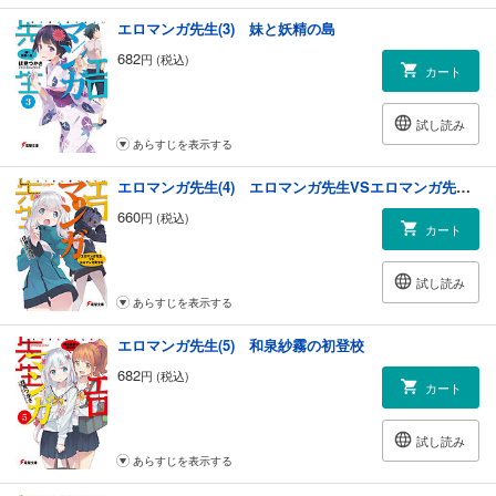
エロマンガ先生(3) 妹と妖精の島
682
円 (税込)
カート
試し読み
あらすじを表示する
エロマンガ先生(4) エロマンガ先生VSエロマンガ先生G
660
円 (税込)
カート
試し読み
あらすじを表示する
エロマンガ先生(5) 和泉紗霧の初登校
682
円 (税込)
カート
試し読み
あらすじを表示する