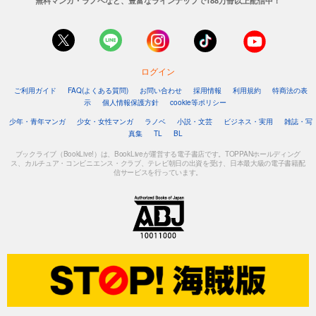
無料マンガ・ラノベなど、豊富なラインナップで188万冊以上配信中！
ログイン
ご利用ガイド
FAQ(よくある質問)
お問い合わせ
採用情報
利用規約
特商法の表
示
個人情報保護方針
cookie等ポリシー
少年・青年マンガ
少女・女性マンガ
ラノベ
小説・文芸
ビジネス・実用
雑誌・写
真集
TL
BL
ブックライブ（BookLive!）は、BookLiveが運営する電子書店です。TOPPANホールディング
ス、カルチュア・コンビニエンス・クラブ、テレビ朝日の出資を受け、日本最大級の電子書籍配
信サービスを行っています。