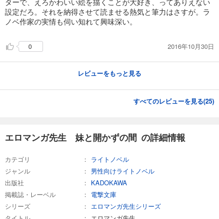
ターで、えろかわいい絵を描くことが大好き、ってありえない
設定だろ。それを納得させて読ませる熱気と筆力はさすが。ラ
ノベ作家の実情も伺い知れて興味深い。
2016年10月30日
0
レビューをもっと見る
すべてのレビューを見る(
25
)
エロマンガ先生 妹と開かずの間 の詳細情報
カテゴリ
ライトノベル
ジャンル
男性向けライトノベル
出版社
KADOKAWA
掲載誌・レーベル
電撃文庫
シリーズ
エロマンガ先生シリーズ
タイトル
エロマンガ先生