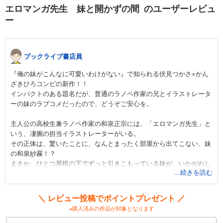
カート
エロマンガ先生 妹と開かずの間 のユーザーレビュ
ー
試し読み
あらすじを表示する
エロマンガ先生(13) エロマンガフェスティバル
ブックライブ書店員
693
円 (税込)
『俺の妹がこんなに可愛いわけがない』で知られる伏見つかさ×かん
カート
ざきひろコンビの新作！！
インパクトのある題名だが、普通のラノベ作家の兄とイラストレータ
試し読み
ーの妹のラブコメだったので、どうぞご安心を。
あらすじを表示する
主人公の高校生兼ラノベ作家の和泉正宗には、「エロマンガ先生」と
いう、凄腕の担当イラストレーターがいる。
その正体は、驚いたことに、なんとまったく部屋から出てこない、妹
の和泉紗霧！？
まさか、ひとつ屋根の下でずっと引きこもっている妹が、いかがわし
...続きを読む
いペンネームで、エッチなイラストを描いていたとは……。
「そんな名前の人は知らないっ」
＼ レビュー投稿でポイントプレゼント ／
とりあえず紗霧ちゃんのこのセリフ、本当に可愛い。ページをめくる
※購入済みの作品が対象となります
たびに可愛さやうれしさ、感動で鳥肌がたってしまう。
少しずつ外の世界に出ようと変わっていく姿に、逞しさに感動した。