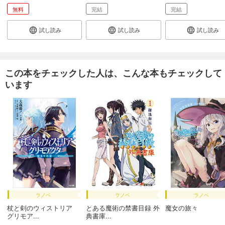
無料
完結
完結
試し読み
試し読み
試し読み
この本をチェックした人は、こんな本もチェックして
います
ラノベ
ラノベ
ラノベ
杖と剣のウィストリア
とある魔術の禁書目録 外
魔女の旅々
グリモア...
典書庫...