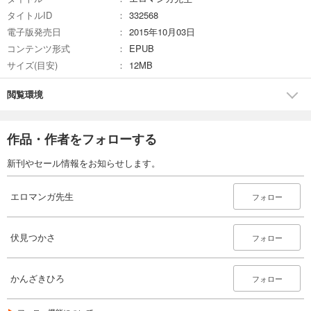
タイトルID
332568
電子版発売日
2015年10月03日
コンテンツ形式
EPUB
サイズ(目安)
12MB
閲覧環境
作品・作者をフォローする
新刊やセール情報をお知らせします。
エロマンガ先生
フォロー
伏見つかさ
フォロー
かんざきひろ
フォロー