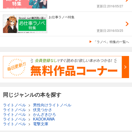
更新日:2016/05/27
お仕事ラノベ特集
更新日:2016/03/25
「ラノベ」特集の一覧へ
同じジャンルの本を探す
ライトノベル
>
男性向けライトノベル
ライトノベル
>
伏見つかさ
ライトノベル
>
かんざきひろ
ライトノベル
>
KADOKAWA
ライトノベル
>
電撃文庫