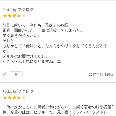
ブクログ
Posted by
前作に続いて、今作も「兄妹」の物語。
正直、面白かった。一気に読破してしまった。
早く続きが読みたい。
それと
もしかして「俺妹」と、なんらかのリンクしてくるんだろう
か。
メルルのお面付けてたし。
そこらへんも気になりますね。エ
2017年11月26日
0
ブクログ
Posted by
「俺の妹がこんなに可愛いわけがない」に続く著者の妹小説第2
弾。今度の妹は、ヒッキーだ。兄が書くラノベのイラストレー