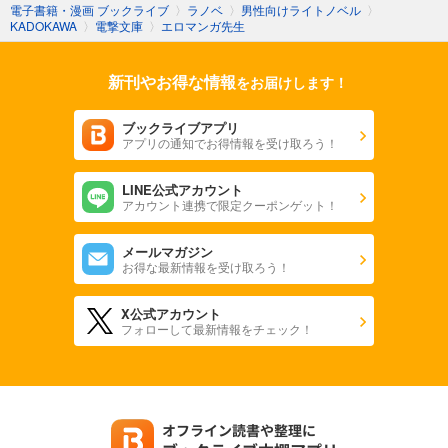
電子書籍・漫画 ブックライブ
〉
ラノベ
〉
男性向けライトノベル
〉
KADOKAWA
〉
電撃文庫
〉
エロマンガ先生
新刊やお得な情報
をお届けします！
ブックライブアプリ
アプリの通知でお得情報を受け取ろう！
LINE公式アカウント
アカウント連携で限定クーポンゲット！
メールマガジン
お得な最新情報を受け取ろう！
X公式アカウント
フォローして最新情報をチェック！