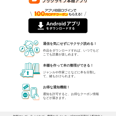
通信を気にせずにサクサク読める！
作品をダウンロードすれば、いつでもど
こでも読書が楽しめます。
本棚を作って本の整理ができる！
ジャンルや作家ごとなどに本を分類し
て、鍵もかけられます。
お得な通知機能！
通知を許可すると、お得なクーポン情報
などが届きます。