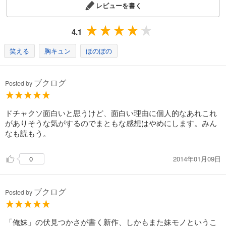
レビューを書く
沙霧ちゃんの成長は、読んでいて心が和んだ。
まだ読んでない人は是非ご一読ください！！
4.1
笑える
胸キュン
ほのぼの
ブクログ
Posted by
ドチャクソ面白いと思うけど、面白い理由に個人的なあれこれ
がありそうな気がするのでまともな感想はやめにします。みん
なも読もう。
2014年01月09日
0
ブクログ
Posted by
「俺妹」の伏見つかさが書く新作、しかもまた妹モノというこ