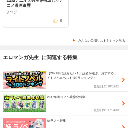
ニメ漫画遍歴
よつぴ
5
みんなの公開リストをもっと見る
エロマンガ先生 に関連する特集
【2021年に読みたい！】読者が選ぶ、おすすめラ
イトノベルベスト100ランキング！
更新日:2019/02/28
2017年春ラノベ映像化特集
更新日:2017/04/01
妹ラノベ特集