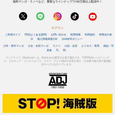
無料マンガ・ラノベなど、豊富なラインナップで188万冊以上配信中！
ログイン
ご利用ガイド
FAQ(よくある質問)
お問い合わせ
採用情報
利用規約
特商法の表
示
個人情報保護方針
cookie等ポリシー
少年・青年マンガ
少女・女性マンガ
ラノベ
小説・文芸
ビジネス・実用
雑誌・写
真集
TL
BL
ブックライブ（BookLive!）は、BookLiveが運営する電子書店です。TOPPANホールディング
ス、カルチュア・コンビニエンス・クラブ、テレビ朝日の出資を受け、日本最大級の電子書籍配
信サービスを行っています。