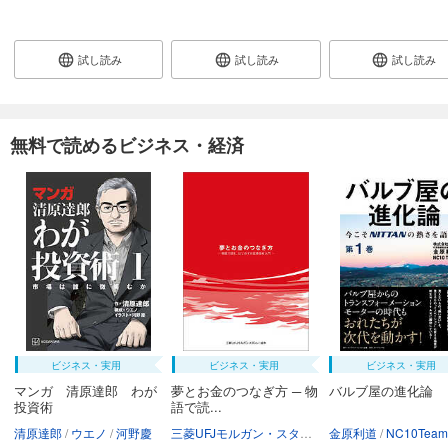
試し読み
試し読み
試し読み
無料で読めるビジネス・経済
ビジネス・実用
ビジネス・実用
ビジネス・実用
マンガ 清原達郎 わが
夢とお金のつなぎ方 ─ 物
バルブ屋の進化論
投資術
語で読...
清原達郎
ウエノ
河野慶
三菱UFJモルガン・スタンレー証券株式会社
金原利道
NC10Team