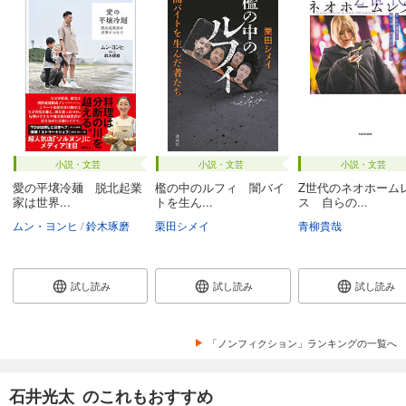
小説・文芸
小説・文芸
小説・文芸
愛の平壌冷麺 脱北起業
檻の中のルフィ 闇バイ
Z世代のネオホーム
家は世界...
トを生ん...
ス 自らの...
ムン・ヨンヒ
鈴木琢磨
栗田シメイ
青柳貴哉
試し読み
試し読み
試し読み
「ノンフィクション」ランキングの一覧へ
石井光太 のこれもおすすめ