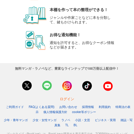
本棚を作って本の整理ができる！
ジャンルや作家ごとなどに本を分類し
て、鍵もかけられます。
お得な通知機能！
通知を許可すると、お得なクーポン情報
などが届きます。
無料マンガ・ラノベなど、豊富なラインナップで188万冊以上配信中！
ログイン
ご利用ガイド
FAQ(よくある質問)
お問い合わせ
採用情報
利用規約
特商法の表
示
個人情報保護方針
cookie等ポリシー
少年・青年マンガ
少女・女性マンガ
ラノベ
小説・文芸
ビジネス・実用
雑誌・写
真集
TL
BL
ブックライブ（BookLive!）は、BookLiveが運営する電子書店です。TOPPANホールディング