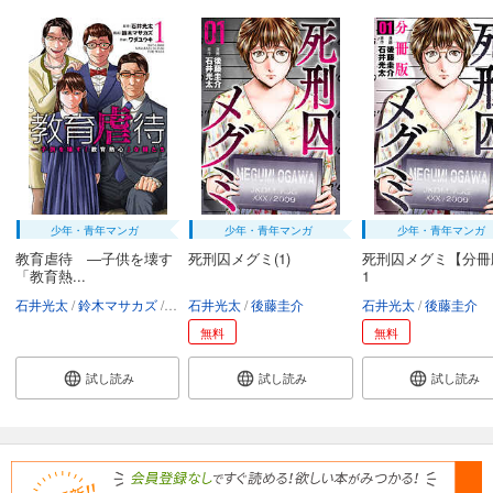
少年・青年マンガ
少年・青年マンガ
少年・青年マンガ
教育虐待 ―子供を壊す
死刑囚メグミ(1)
死刑囚メグミ【分冊
「教育熱...
1
石井光太
鈴木マサカズ
ワダユウキ
石井光太
後藤圭介
石井光太
後藤圭介
無料
無料
試し読み
試し読み
試し読み