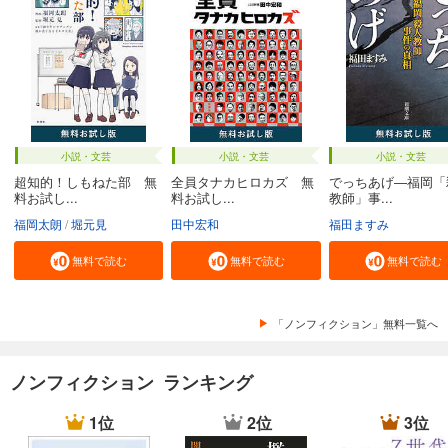
小説・文芸
小説・文芸
小説・文芸
超知的！しもねた部 無
全員タナカヒロカズ 無
でっちあげ―福岡「
料お試し...
料お試し...
教師」事...
福岡太朗
堀元見
田中宏和
福田ますみ
無料で読む
無料で読む
無料で読む
「ノンフィクション」無料一覧へ
ノンフィクション ランキング
1位
2位
3位