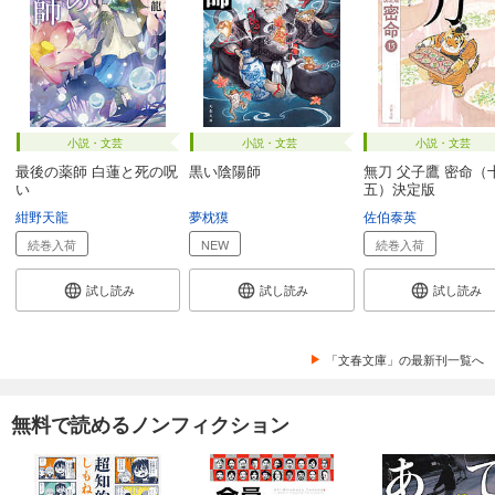
小説・文芸
小説・文芸
小説・文芸
最後の薬師 白蓮と死の呪
黒い陰陽師
無刀 父子鷹 密命（
い
五）決定版
紺野天龍
夢枕獏
佐伯泰英
続巻入荷
NEW
続巻入荷
試し読み
試し読み
試し読み
「文春文庫」の最新刊一覧へ
無料で読めるノンフィクション