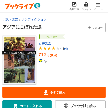
会員登録
ログイン
メニュー
小説・文芸
ノンフィクション
アジアにこぼれた涙
フォロー
小説・文芸
石井光太
4.3
(4)
712
円 (税込)
3
pt
今すぐ購入
カートに入れる
ブラウザ試し読み