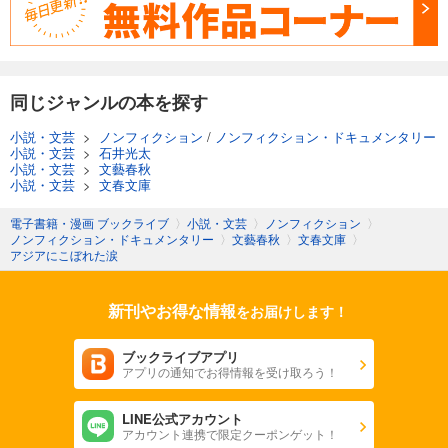
同じジャンルの本を探す
小説・文芸
>
ノンフィクション
/
ノンフィクション・ドキュメンタリー
小説・文芸
>
石井光太
小説・文芸
>
文藝春秋
小説・文芸
>
文春文庫
電子書籍・漫画 ブックライブ
〉
小説・文芸
〉
ノンフィクション
〉
ノンフィクション・ドキュメンタリー
〉
文藝春秋
〉
文春文庫
〉
アジアにこぼれた涙
新刊やお得な情報
をお届けします！
ブックライブアプリ
アプリの通知でお得情報を受け取ろう！
LINE公式アカウント
アカウント連携で限定クーポンゲット！