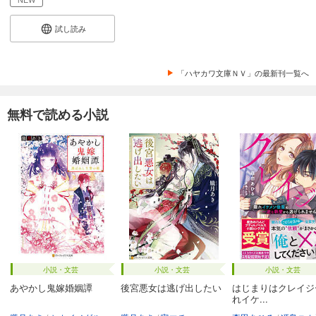
試し読み
「ハヤカワ文庫ＮＶ」の最新刊一覧へ
無料で読める小説
小説・文芸
小説・文芸
小説・文芸
あやかし鬼嫁婚姻譚
後宮悪女は逃げ出したい
はじまりはクレイジ
れイケ...