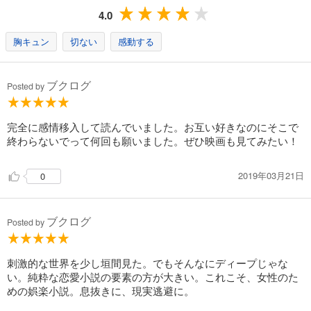
4.0
胸キュン
切ない
感動する
ブクログ
Posted by
完全に感情移入して読んでいました。お互い好きなのにそこで
終わらないでって何回も願いました。ぜひ映画も見てみたい！
2019年03月21日
0
ブクログ
Posted by
刺激的な世界を少し垣間見た。でもそんなにディープじゃな
い。純粋な恋愛小説の要素の方が大きい。これこそ、女性のた
めの娯楽小説。息抜きに、現実逃避に。