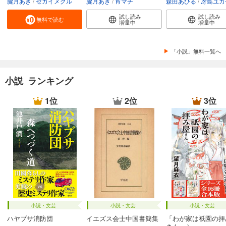
朧月あき
セカイメグル
朧月あき
宵マチ
森田あひる
冴島ユカ
試し読み
試し読み
無料で読む
増量中
増量中
「小説」無料一覧へ
小説 ランキング
1位
2位
3位
小説・文芸
小説・文芸
小説・文芸
ハヤブサ消防団
イエズス会士中国書簡集
「わが家は祇園の拝