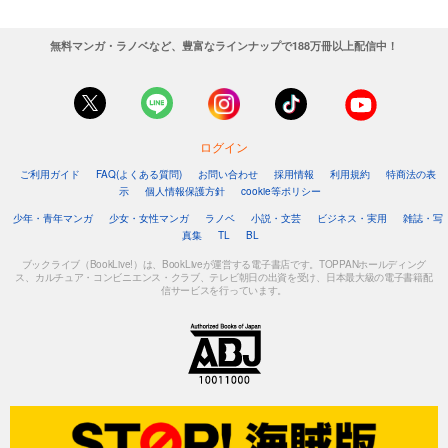
無料マンガ・ラノベなど、豊富なラインナップで188万冊以上配信中！
ログイン
ご利用ガイド
FAQ(よくある質問)
お問い合わせ
採用情報
利用規約
特商法の表
示
個人情報保護方針
cookie等ポリシー
少年・青年マンガ
少女・女性マンガ
ラノベ
小説・文芸
ビジネス・実用
雑誌・写
真集
TL
BL
ブックライブ（BookLive!）は、BookLiveが運営する電子書店です。TOPPANホールディング
ス、カルチュア・コンビニエンス・クラブ、テレビ朝日の出資を受け、日本最大級の電子書籍配
信サービスを行っています。