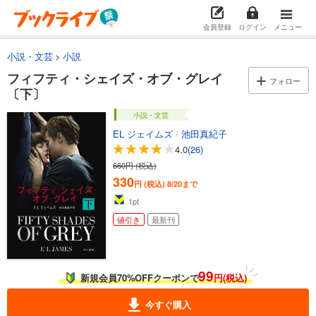
会員登録
ログイン
メニュー
小説・文芸
小説
フィフティ・シェイズ・オブ・グレイ
フォロー
〔下〕
小説・文芸
EL ジェイムズ
/
池田真紀子
4.0
(26)
660円 (税込)
330
円 (税込)
8/20まで
1
pt
値引き
最新刊
99
新規会員70%OFFクーポンで
円(税込)
今すぐ購入