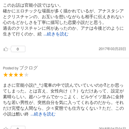
このお話は官能小説ではない。
確かにエロチックな場面が多く描かれているが、アナスタシア
とクリスチャンの、お互いを想いながらも相手に伝えきれない
心のもどかしさを丁寧に描写した恋愛小説だと思う。
過去のクリスチャンに何があったのか、アナは今後どのように
生きて行くのか、続
...続きを読む
2017年03月23日
0
ブクログ
Posted by
まさに官能小説(^_^;)電車の中で読んでいていいのか⁈とか思っ
てしまった。とは言え、女性向け（？）なだけあって、設定が
素晴らしい。超ハンサムでかっこよく、ビルゲイツ並みに金持
ちな若い男性が、突然自分を気に入ってくれるのだから。それ
だけ完璧な人間なら、少々変態でも仕方なくない？ただ、この
小説は酷い終
...続きを読む
2015年04月01日
0