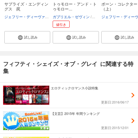
サプライズ・エンディン
トゥモロー・アンド・ト
ボーン・コレクター
グス 罠
ゥモロー...
（上）
ジェフリー・ディーヴァー
池田真紀子
ガブリエル・ゼヴィン
池田真紀子
値引き
試し読み
試し読み
試し読み
フィフティ・シェイズ・オブ・グレイ に関連する特
集
エロティックロマンス小説特集
更新日:2016/06/17
【文芸】2015年 年間ランキング
更新日:2015/12/01