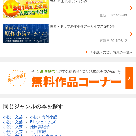
2015年上半期ランキング
更新日:2015/07/03
映画・ドラマ原作小説アーカイブス 2015冬
更新日:2015/03/12
「小説・文芸」特集の一覧へ
同じジャンルの本を探す
小説・文芸
>
小説
/
海外小説
小説・文芸
>
EL ジェイムズ
小説・文芸
>
池田真紀子
小説・文芸
>
早川書房