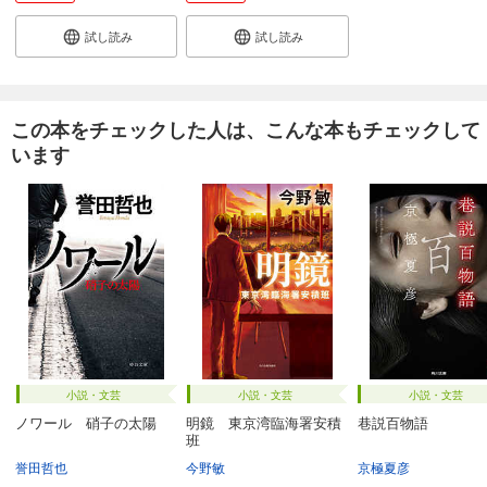
試し読み
試し読み
この本をチェックした人は、こんな本もチェックして
います
小説・文芸
小説・文芸
小説・文芸
ノワール 硝子の太陽
明鏡 東京湾臨海署安積
巷説百物語
班
誉田哲也
今野敏
京極夏彦