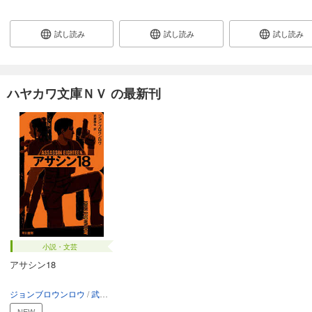
試し読み
試し読み
試し読み
ハヤカワ文庫ＮＶ の最新刊
小説・文芸
アサシン18
ジョンブロウンロウ
武藤陽生
NEW