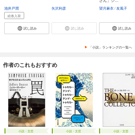
さん」シ...
池井戸潤
矢沢利彦
望月麻衣
友風子
続巻入荷
試し読み
試し読み
試し読み
「小説」ランキングの一覧へ
作者のこれもおすすめ
小説・文芸
小説・文芸
小説・文芸