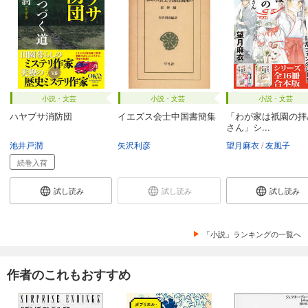
小説・文芸
小説・文芸
小説・文芸
ハヤブサ消防団
イエズス会士中国書簡集
「わが家は祇園の拝
さん」シ...
池井戸潤
矢沢利彦
望月麻衣
友風子
続巻入荷
試し読み
試し読み
試し読み
「小説」ランキングの一覧へ
作者のこれもおすすめ