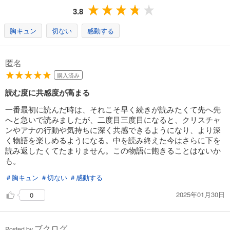
3.8
胸キュン
切ない
感動する
匿名
購入済み
読む度に共感度が高まる
一番最初に読んだ時は、それこそ早く続きが読みたくて先へ先
へと急いで読みましたが、二度目三度目になると、クリスチャ
ンやアナの行動や気持ちに深く共感できるようになり、より深
く物語を楽しめるようになる。中を読み終えた今はさらに下を
読み返したくてたまりません。この物語に飽きることはないか
も。
＃胸キュン
＃切ない
＃感動する
2025年01月30日
0
ブクログ
Posted by