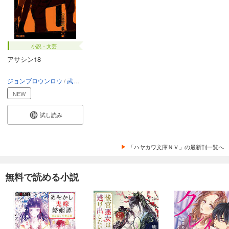
小説・文芸
アサシン18
ジョンブロウンロウ
武藤陽生
NEW
試し読み
「ハヤカワ文庫ＮＶ」の最新刊一覧へ
無料で読める小説