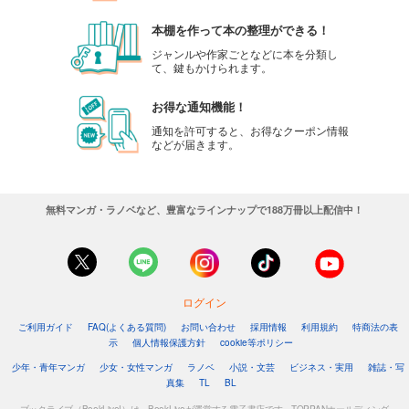
本棚を作って本の整理ができる！
ジャンルや作家ごとなどに本を分類し
て、鍵もかけられます。
お得な通知機能！
通知を許可すると、お得なクーポン情報
などが届きます。
無料マンガ・ラノベなど、豊富なラインナップで188万冊以上配信中！
ログイン
ご利用ガイド
FAQ(よくある質問)
お問い合わせ
採用情報
利用規約
特商法の表
示
個人情報保護方針
cookie等ポリシー
少年・青年マンガ
少女・女性マンガ
ラノベ
小説・文芸
ビジネス・実用
雑誌・写
真集
TL
BL
ブックライブ（BookLive!）は、BookLiveが運営する電子書店です。TOPPANホールディング