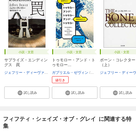
小説・文芸
小説・文芸
小説・文芸
サプライズ・エンディン
トゥモロー・アンド・ト
ボーン・コレクター
グス 罠
ゥモロー...
（上）
ジェフリー・ディーヴァー
池田真紀子
ガブリエル・ゼヴィン
池田真紀子
値引き
試し読み
試し読み
試し読み
フィフティ・シェイズ・オブ・グレイ に関連する特
集