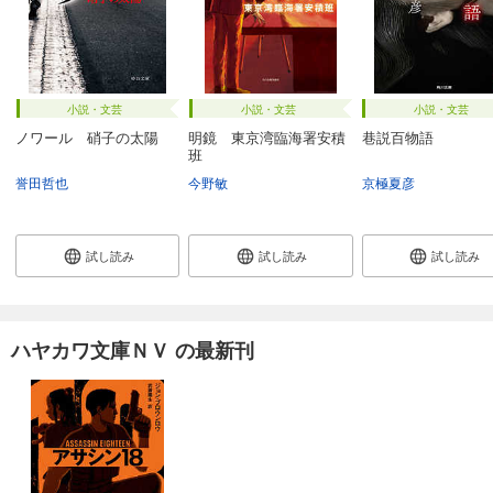
小説・文芸
小説・文芸
小説・文芸
ノワール 硝子の太陽
明鏡 東京湾臨海署安積
巷説百物語
班
誉田哲也
今野敏
京極夏彦
試し読み
試し読み
試し読み
ハヤカワ文庫ＮＶ の最新刊