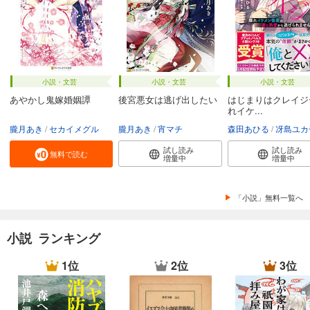
小説・文芸
小説・文芸
小説・文芸
あやかし鬼嫁婚姻譚
後宮悪女は逃げ出したい
はじまりはクレイジ
れイケ...
朧月あき
セカイメグル
朧月あき
宵マチ
森田あひる
冴島ユカ
試し読み
試し読み
無料で読む
増量中
増量中
「小説」無料一覧へ
小説 ランキング
1位
2位
3位