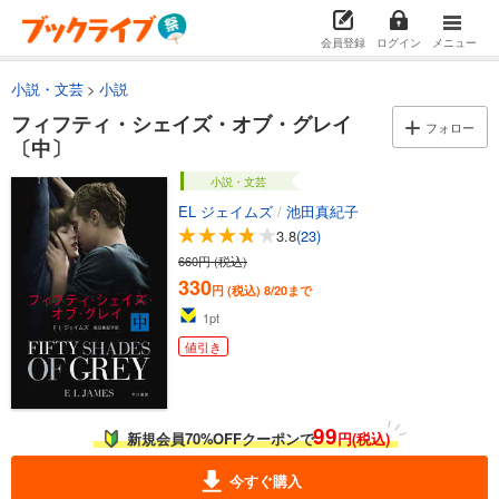
会員登録
ログイン
メニュー
小説・文芸
小説
フィフティ・シェイズ・オブ・グレイ
フォロー
〔中〕
小説・文芸
EL ジェイムズ
/
池田真紀子
3.8
(23)
660円 (税込)
330
円 (税込)
8/20まで
1
pt
値引き
99
新規会員70%OFFクーポンで
円(税込)
今すぐ購入