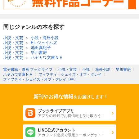
同じジャンルの本を探す
小説・文芸
>
小説
/
海外小説
小説・文芸
>
EL ジェイムズ
小説・文芸
>
池田真紀子
小説・文芸
>
早川書房
小説・文芸
>
ハヤカワ文庫ＮＶ
電子書籍・漫画 ブックライブ
〉
小説・文芸
〉
小説
〉
海外小説
〉
早川書房
〉
ハヤカワ文庫ＮＶ
〉
フィフティ・シェイズ・オブ・グレイ
〉
フィフティ・シェイズ・オブ・グレイ〔中〕
新刊やお得な情報
をお届けします！
ブックライブアプリ
アプリの通知でお得情報を受け取ろう！
LINE公式アカウント
アカウント連携で限定クーポンゲット！