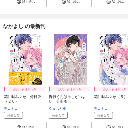
試し読み
試し読み
試し読み
なかよし の最新刊
少女・女性マンガ
少女・女性マンガ
少女・女性マンガ
花に噛みぐせ 分冊版
御影くんは推しがつよ
花に噛みぐせ（５）
（２０）
い 分冊版...
壱コトコ
やまもと桃
壱コトコ
続巻入荷
続巻入荷
続巻入荷
試し読み
試し読み
試し読み