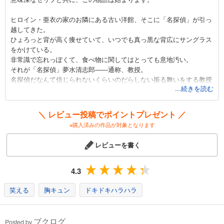
ヒロイン・亜衣の家のお隣にある古い洋館、そこに「名探偵」が引っ
越してきた。
ひょろっと背が高く痩せていて、いつでも真っ黒な背広にサングラス
をかけている。
非常識で忘れっぽくて、食べ物に関してはとっても意地汚い。
それが「名探偵」夢水清志郎――通称、教授。
名探偵だなんて信じられないくらいのだらしない振る舞いをする教授
...続きを読む
は、ほんとうに謎解きなんてできるの!?
この作品、小学生の頃に図書館で出会った人も多いのではないでしょ
＼ レビュー投稿でポイントプレゼント ／
うか。
※購入済みの作品が対象となります
講談社青い鳥文庫の小説『名探偵夢水清志郎シリーズ』を原作とする
コミカライズ作品です。
レビューを書く
とにかく強烈なキャラクターである「名探偵」の教授と、
亜衣たちとのコミカルなやりとりを描きながら、お話は進んでいきま
す。
4.3
そして事件が起こり、次々と出てくる謎。
普段は頼りない教授ですが、ここぞというところではしっかりと謎解
笑える
胸キュン
ドキドキハラハラ
きをしてくれます！
飄々としたセリフ回しで鮮やかに事件の核心をつく、そのギャップは
作品の大きな見どころです。
ブクログ
Posted by