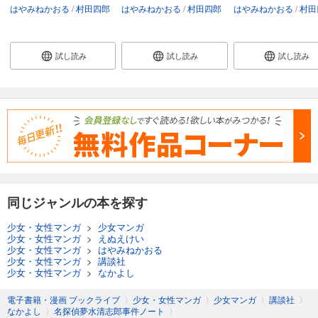
はやみねかおる
村田四郎
はやみねかおる
村田四郎
はやみねかおる
村田
試し読み
試し読み
試し読み
同じジャンルの本を探す
少女・女性マンガ
>
少女マンガ
少女・女性マンガ
>
えぬえけい
少女・女性マンガ
>
はやみねかおる
少女・女性マンガ
>
講談社
少女・女性マンガ
>
なかよし
電子書籍・漫画 ブックライブ
〉
少女・女性マンガ
〉
少女マンガ
〉
講談社
〉
なかよし
〉
名探偵夢水清志郎事件ノート
〉