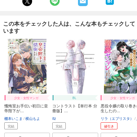
この本をチェックした人は、こんな本もチェックして
います
少女・女性マンガ
BL
少女・女性マンガ
懺悔室お手伝い初日に皇
コントラスト【単行本 分
悪役令嬢の取り巻き
帝陛下が...
冊版】...
生したの...
棚本いこま
横山もよ
itz
リラ（エブリスタ）
完結
完結
値引き