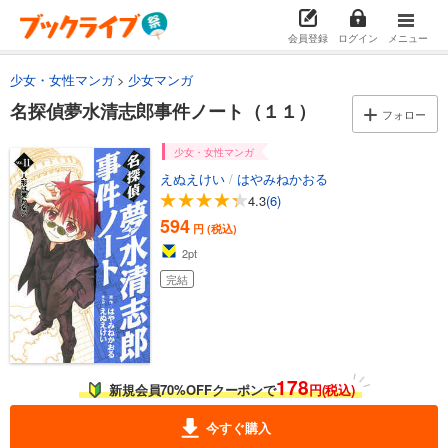
名探偵夢水清志郎事件ノート（４）
会員登録
ログイン
メニュー
594
円 (税込)
カート
完結
少女・女性マンガ
少女マンガ
試し読み
名探偵夢水清志郎事件ノート（１１）
フォロー
あらすじを表示する
少女・女性マンガ
名探偵夢水清志郎事件ノート（５）
えぬえけい
/
はやみねかおる
594
円 (税込)
4.3
(6)
カート
完結
594
円 (税込)
試し読み
2
pt
あらすじを表示する
完結
名探偵夢水清志郎事件ノート（６）
594
円 (税込)
カート
完結
178
新規会員70%OFFクーポンで
円(税込)
試し読み
あらすじを表示する
今すぐ購入
名探偵夢水清志郎事件ノート（７）