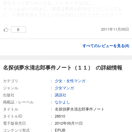
述ももっと欲しかったな…いいキャラなのに。
そういえばいつのまに、亜衣は教授が好きなことになってん
だ…？原作を読んで久しいから忘れたけどそうだったけ…？
2011年11月05日
0
すべてのレビューを見る(
4
)
名探偵夢水清志郎事件ノート（１１） の詳細情報
カテゴリ
少女・女性マンガ
ジャンル
少女マンガ
出版社
講談社
掲載誌・レーベル
なかよし
タイトル
名探偵夢水清志郎事件ノート
タイトルID
28510
電子版発売日
2012年05月11日
コンテンツ形式
EPUB