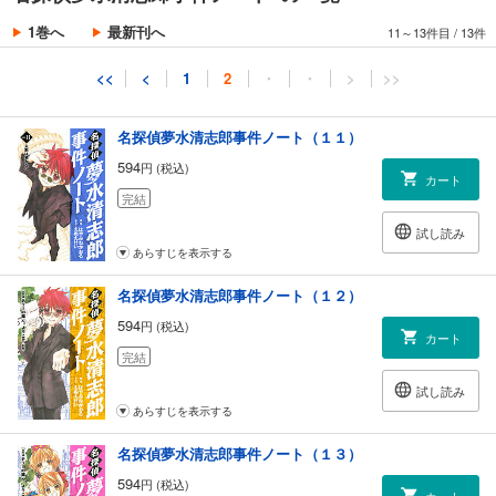
594
円 (税込)
カート
1巻へ
最新刊へ
11～13件目
/
13件
完結
試し読み
<<
<
1
2
・
・
>
>>
あらすじを表示する
名探偵夢水清志郎事件ノート（１１）
594
円 (税込)
カート
完結
試し読み
あらすじを表示する
名探偵夢水清志郎事件ノート（１２）
594
円 (税込)
カート
完結
試し読み
あらすじを表示する
名探偵夢水清志郎事件ノート（１３）
594
円 (税込)
カート