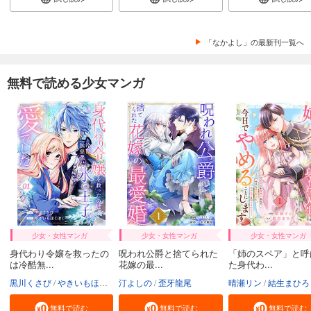
「なかよし」の最新刊一覧へ
無料で読める少女マンガ
少女・女性マンガ
少女・女性マンガ
少女・女性マンガ
身代わり令嬢を救ったの
呪われ公爵と捨てられた
「姉のスペア」と呼
は冷酷無...
花嫁の最...
た身代わ...
黒川くさび
やきいもほくほく
汀よしの
歪牙龍尾
晴瀬リン
結生まひろ
無料で読む
無料で読む
無料で読む