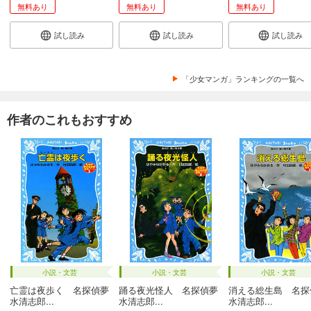
無料あり
無料あり
無料あり
試し読み
試し読み
試し読み
「少女マンガ」ランキングの一覧へ
作者のこれもおすすめ
小説・文芸
小説・文芸
小説・文芸
亡霊は夜歩く 名探偵夢
踊る夜光怪人 名探偵夢
消える総生島 名探
水清志郎...
水清志郎...
水清志郎...