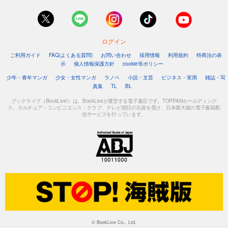
ログイン
ご利用ガイド
FAQ(よくある質問)
お問い合わせ
採用情報
利用規約
特商法の表
示
個人情報保護方針
cookie等ポリシー
少年・青年マンガ
少女・女性マンガ
ラノベ
小説・文芸
ビジネス・実用
雑誌・写
真集
TL
BL
ブックライブ（BookLive!）は、BookLiveが運営する電子書店です。TOPPANホールディング
ス、カルチュア・コンビニエンス・クラブ、テレビ朝日の出資を受け、日本最大級の電子書籍配
信サービスを行っています。
© BookLive Co., Ltd.