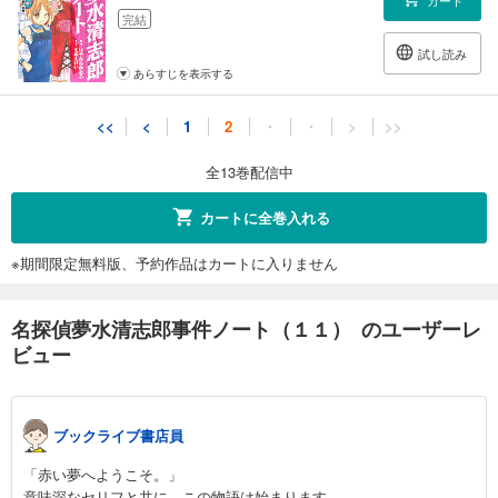
完結
試し読み
あらすじを表示する
<<
<
1
2
・
・
>
>>
全13巻配信中
カートに全巻入れる
※期間限定無料版、予約作品はカートに入りません
名探偵夢水清志郎事件ノート（１１） のユーザーレ
ビュー
ブックライブ書店員
「赤い夢へようこそ。」
意味深なセリフと共に、この物語は始まります。