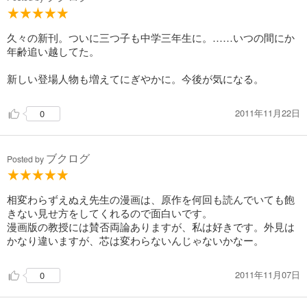
…しかしその後のぐだっとした姿を見ると、それはそれで安心してし
まうのです。
久々の新刊。ついに三つ子も中学三年生に。……いつの間にか
――さて、そんな「名探偵」を待ち受けるのは、
年齢追い越してた。
遊園地で姿を消す子供たち、首が取れる怪人の正体、鬼伝説の残る孤
島、からくりだらけの洋館などなど。
新しい登場人物も増えてにぎやかに。今後が気になる。
ミステリーの定番を押さえた舞台と謎にワクワクしてしまいます。
ミステリーを気軽に楽しみたい方におすすめです。
2011年11月22日
0
ブクログ
Posted by
相変わらずえぬえ先生の漫画は、原作を何回も読んでいても飽
きない見せ方をしてくれるので面白いです。
漫画版の教授には賛否両論ありますが、私は好きです。外見は
かなり違いますが、芯は変わらないんじゃないかなー。
2011年11月07日
0