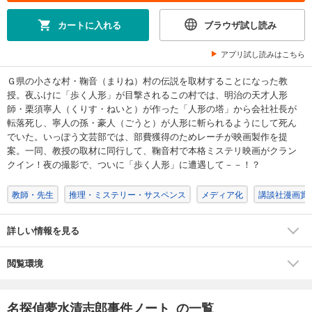
594
円 (税込)
カートに入れる
ブラウザ試し読み
カート
完結
アプリ試し読みはこちら
試し読み
あらすじを表示する
Ｇ県の小さな村・鞠音（まりね）村の伝説を取材することになった教
授。夜ふけに「歩く人形」が目撃されるこの村では、明治の天才人形
名探偵夢水清志郎事件ノート（８）
師・栗須寧人（くりす・ねいと）が作った「人形の塔」から会社社長が
594
円 (税込)
転落死し、寧人の孫・豪人（ごうと）が人形に斬られるようにして死ん
カート
でいた。いっぽう文芸部では、部費獲得のためレーチが映画製作を提
完結
案。一同、教授の取材に同行して、鞠音村で本格ミステリ映画がクラン
試し読み
クイン！夜の撮影で、ついに「歩く人形」に遭遇して－－！？
あらすじを表示する
教師・先生
推理・ミステリー・サスペンス
メディア化
講談社漫画賞
名探偵夢水清志郎事件ノート（９）
594
円 (税込)
カート
詳しい情報を見る
完結
試し読み
閲覧環境
あらすじを表示する
名探偵夢水清志郎事件ノート（１０）
名探偵夢水清志郎事件ノート の一覧