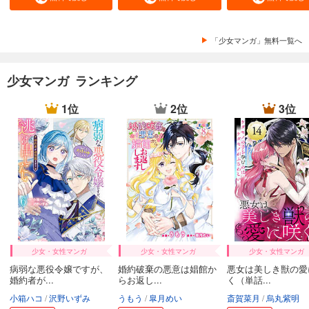
「少女マンガ」無料一覧へ
少女マンガ ランキング
1位
2位
3位
少女・女性マンガ
少女・女性マンガ
少女・女性マンガ
病弱な悪役令嬢ですが、
婚約破棄の悪意は娼館か
悪女は美しき獣の愛
婚約者が...
らお返し...
く（単話...
小箱ハコ
沢野いずみ
うもう
皐月めい
斎賀菜月
烏丸紫明