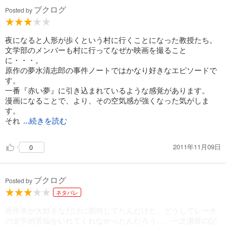
ブクログ
Posted by
夜になると人形が歩くという村に行くことになった教授たち。
文学部のメンバーも村に行ってなぜか映画を撮ること
に・・・。
原作の夢水清志郎の事件ノートではかなり好きなエピソードで
す。
一番『赤い夢』に引き込まれているような感覚があります。
漫画になることで、より、その空気感が強くなった気がしま
す。
それ
...続きを読む
2011年11月09日
0
ブクログ
Posted by
ネタバレ
原作本が大好きなだけに期待してたんだけど、どうしてレーチ
の文学的苦悩をいれてくれなかったんだろう…。一之瀬君の記