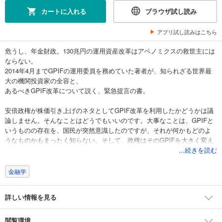
カートに入れる
ブラウザ試し読み
アプリ試し読みはこちら
危うし、年金財政。130兆円の運用資産改革はアベノミクスの救世主には
ならない。
2014年4月までGPIFの運用委員を務めていた著者が、知られざる世界最
大の機関投資家の全容と、
あるべきGPIF改革について説く、緊急提言の書。
安倍政権が株価引き上げのネタとしてGPIF改革を利用したかどうかは議
論しません。そんなことはどうでもいいのです。大事なことは、GPIFと
いうものの存在を、国民が突然意識したのですが、それが何かもどのよ
うなものかもまったく知らない。そして、政権はそのGPIFを大きく変え
ようとしている。しかも、まさにいますぐに、です。これは危険です。
...続きを読む
私は4月22日までGPIFの運用委員というものをやっていました。運用委
員を運良く退任して、ある分野の守秘義務は依然あるものの、自由に記
金融学
述できる立場にある私が、いまできることは、GPIFの理解を少しでも幅
広く多くの人と共有することだと思うのです。したがって、理解が浅
詳しい情報を見る
く、誤りもあるかもしれませんが、とにもかくにも、全力でこの本を緊
急出版することにしたのです。 (「まえがき」より抜粋)
閲覧環境