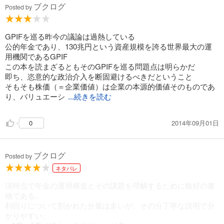
ブクログ
Posted by
GPIFを巡る昨今の議論は過熱している
公的年金であり、130兆円という資産規模を誇る世界最大の運
用機関であるGPIF
この本を読まざるともそのGPIFを巡る問題点は明らかだ
即ち、恣意的な政治介入を断固避けるべきだということ
そもそも株価（＝企業価値）は企業の本源的価値そのものであ
り、バリュエーシ
...続きを読む
2014年09月01日
0
ブクログ
Posted by
ネタバレ
現時点で年金の運用構造とその課題を理解するために格好の書
物である。
利回りについて割かれた分量は多いが、その分丁寧な説明で分
かりやすい。