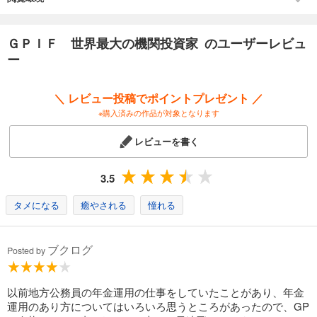
【主な内容】
第1章 GPIFとは何か
ＧＰＩＦ 世界最大の機関投資家 のユーザーレビュ
第2章 年金制度とGPIF
ー
第3章 GPIFという組織
第4章 GPIFの運用方針と目標運用利回り
第5章 年金制度と資産市場の断絶
＼ レビュー投稿でポイントプレゼント ／
第6章 公的年金のくびき
※購入済みの作品が対象となります
第7章 国債と分散投資
第8章 低金利革命
レビューを書く
第9章 国民によるわな
第10章 GPIFは必要か?
3.5
第11章 GPIFのガバナンス改革
第12章 透明性と説明責任
タメになる
癒やされる
憧れる
第13章 GPIFの運用とガバナンス
第14章 GPIFは良い運用者か?
第15章 意外と素晴らしい国債とそのリスク
ブクログ
第16章 あるべきポートフォリオ:日本株は買うな
Posted by
第17章 リスクとは何か
第18章 GPIF改革私案
以前地方公務員の年金運用の仕事をしていたことがあり、年金
運用のあり方についてはいろいろ思うところがあったので、GP