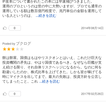
IF改革について書かれたこの本には早速飛びつきました。
運用のプロというのは世の中に大勢いますが、プロでも通常の
運用している額は数百億円程度で、兆円単位の金額を運用して
いる人というのは、
...続きを読む
2014年08月14日
0
ブクログ
Posted by
餅は餅屋。国債はもはやリスクオンとはいえ、これだけ巨大な
投資機関の矛先は、やはり国債であるべき。なぜなら巨艦が支
え続ける限り、それ自体リスクヘッジになるから。なのに何を
勘違いしたのか、株式比率を上げてきた。しかも皆が稼げてる
時にマイナスを出してまで。最大の失敗は、投資方針を公言し
てしまったこと。これ
...続きを読む
2017年02月26日
0