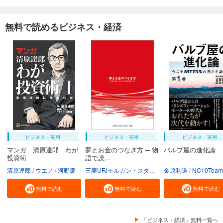
無料で読めるビジネス・経済
ビジネス・実用
ビジネス・実用
ビジネス・実用
マンガ 清原達郎 わが
夢とお金のつなぎ方 ─ 物
バルブ屋の進化論
投資術
語で読...
清原達郎
ウエノ
河野慶
三菱UFJモルガン・スタンレー証券株式会社
金原利道
NC10Team
無料で読む
無料で読む
無料で読む
「ビジネス・経済」無料一覧へ