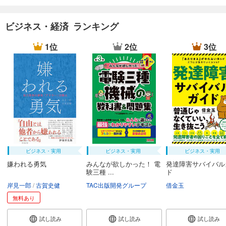
ビジネス・経済 ランキング
1位
2位
3位
ビジネス・実用
ビジネス・実用
ビジネス・実用
嫌われる勇気
みんなが欲しかった！ 電
発達障害サバイバル
験三種 ...
ド
岸見一郎
古賀史健
TAC出版開発グループ
借金玉
無料あり
試し読み
試し読み
試し読み