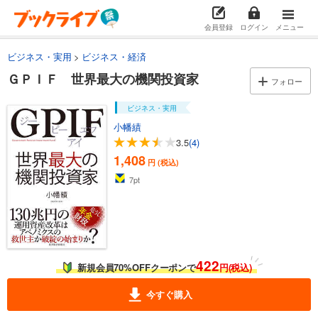
会員登録
ログイン
メニュー
ビジネス・実用
ビジネス・経済
ＧＰＩＦ 世界最大の機関投資家
フォロー
ビジネス・実用
小幡績
3.5
(4)
1,408
円 (税込)
7
pt
422
新規会員70%OFFクーポンで
円(税込)
今すぐ購入