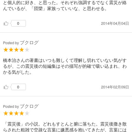
と個人的に好き、と思った。それぞれ強調するでなく震災が絡
んでいるが、「団欒」家族っていいな、と思わせる。
2014年04月04日
0
ブクログ
Posted by
橋本治さんの著書はいつも難しくて理解し切れていない気がす
るが、この震災後の短編集はその描写が的確で吸い込まれ、わ
かる気がした。
2014年02月09日
0
ブクログ
Posted by
「震災後」の小説。どれもすとんと腑に落ちた。震災後撒き散
らされた粗雑で空疎な言葉に嫌悪感を抱いてきたが、言葉には