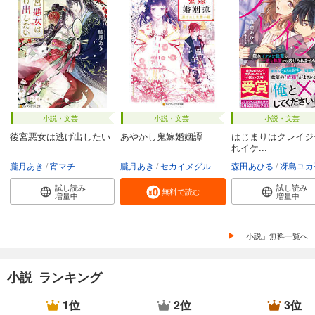
小説・文芸
小説・文芸
小説・文芸
後宮悪女は逃げ出したい
あやかし鬼嫁婚姻譚
はじまりはクレイジ
れイケ...
朧月あき
宵マチ
朧月あき
セカイメグル
森田あひる
冴島ユカ
試し読み
試し読み
無料で読む
増量中
増量中
「小説」無料一覧へ
小説 ランキング
1位
2位
3位