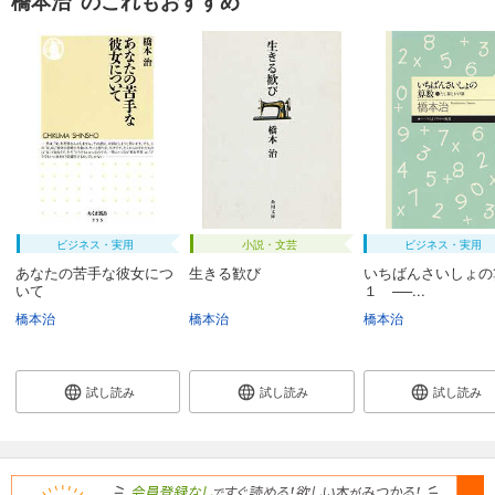
橋本治 のこれもおすすめ
ビジネス・実用
小説・文芸
ビジネス・実用
あなたの苦手な彼女につ
生きる歓び
いちばんさいしょの
いて
１ ──...
橋本治
橋本治
橋本治
試し読み
試し読み
試し読み