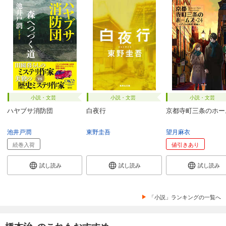
小説・文芸
小説・文芸
小説・文芸
ハヤブサ消防団
白夜行
京都寺町三条のホー
池井戸潤
東野圭吾
望月麻衣
続巻入荷
値引きあり
試し読み
試し読み
試し読み
「小説」ランキングの一覧へ