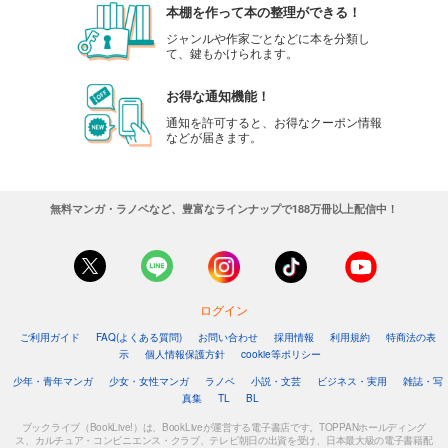
本棚を作って本の整理ができる！
ジャンルや作家ごとなどに本を分類し
て、鍵もかけられます。
お得な通知機能！
通知を許可すると、お得なクーポン情報
などが届きます。
無料マンガ・ラノベなど、豊富なラインナップで188万冊以上配信中！
ログイン
ご利用ガイド
FAQ(よくある質問)
お問い合わせ
採用情報
利用規約
特商法の表
示
個人情報保護方針
cookie等ポリシー
少年・青年マンガ
少女・女性マンガ
ラノベ
小説・文芸
ビジネス・実用
雑誌・写
真集
TL
BL
ブックライブ（BookLive!）は、BookLiveが運営する電子書店です。TOPPANホールディング
ス、カルチュア・コンビニエンス・クラブ、テレビ朝日の出資を受け、日本最大級の電子書籍配