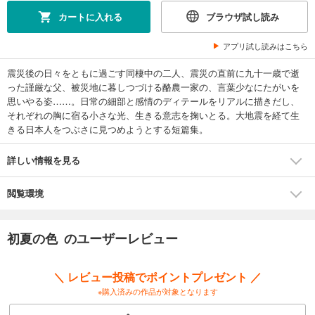
カートに入れる
ブラウザ試し読み
アプリ試し読みはこちら
震災後の日々をともに過ごす同棲中の二人、震災の直前に九十一歳で逝
った謹厳な父、被災地に暮しつづける酪農一家の、言葉少なにたがいを
思いやる姿……。日常の細部と感情のディテールをリアルに描きだし、
それぞれの胸に宿る小さな光、生きる意志を掬いとる。大地震を経て生
きる日本人をつぶさに見つめようとする短篇集。
詳しい情報を見る
閲覧環境
初夏の色 のユーザーレビュー
＼ レビュー投稿でポイントプレゼント ／
※購入済みの作品が対象となります