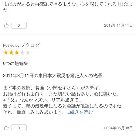
まだ力があると再確認できるような、心を潤してくれる1冊だっ
た。
2013年11月11日
0
ブクログ
Posted by
6つの短編集
2011年3月11日の東日本大震災を経た人々の物語
まず本の装幀、装画（小関セキさん）がステキ。
お話はどれも面白く、また切ない話もあり、心に響いた。
※「父」なんかマズい。リアル過ぎて....
親子って、親の最晩年になると会話が敬語になるのですね。
それ、最近しみじみ思います..
...続きを読む
2024年06月08日
0