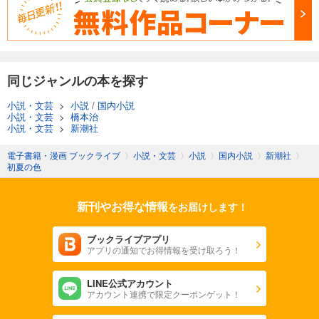
同じジャンルの本を探す
小説・文芸
>
小説
/
国内小説
小説・文芸
>
橋本治
小説・文芸
>
新潮社
電子書籍・漫画 ブックライブ
〉
小説・文芸
〉
小説
〉
国内小説
〉
新潮社
〉
初夏の色
新刊やお得な情報
をお届けします！
ブックライブアプリ
アプリの通知でお得情報を受け取ろう！
LINE公式アカウント
アカウント連携で限定クーポンゲット！