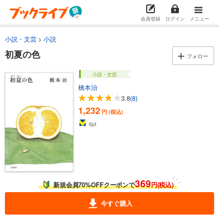
会員登録
ログイン
メニュー
小説・文芸
小説
初夏の色
フォロー
小説・文芸
橋本治
3.8
(8)
1,232
円 (税込)
6
pt
369
新規会員70%OFFクーポンで
円(税込)
今すぐ購入