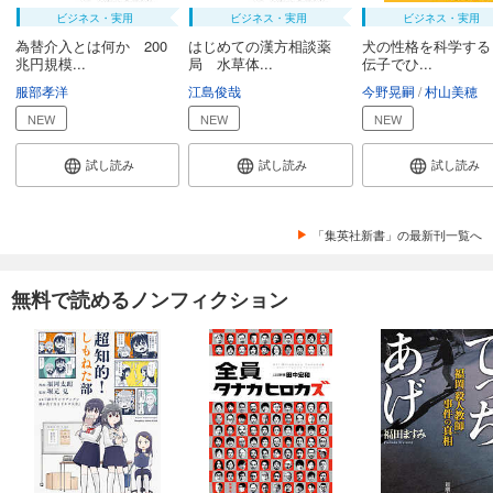
ビジネス・実用
ビジネス・実用
ビジネス・実用
為替介入とは何か 200
はじめての漢方相談薬
犬の性格を科学する
兆円規模...
局 水草体...
伝子でひ...
服部孝洋
江島俊哉
今野晃嗣
村山美穂
NEW
NEW
NEW
試し読み
試し読み
試し読み
「集英社新書」の最新刊一覧へ
無料で読めるノンフィクション