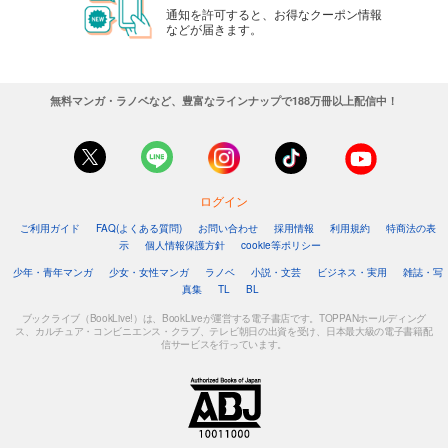
通知を許可すると、お得なクーポン情報
などが届きます。
無料マンガ・ラノベなど、豊富なラインナップで188万冊以上配信中！
ログイン
ご利用ガイド
FAQ(よくある質問)
お問い合わせ
採用情報
利用規約
特商法の表
示
個人情報保護方針
cookie等ポリシー
少年・青年マンガ
少女・女性マンガ
ラノベ
小説・文芸
ビジネス・実用
雑誌・写
真集
TL
BL
ブックライブ（BookLive!）は、BookLiveが運営する電子書店です。TOPPANホールディング
ス、カルチュア・コンビニエンス・クラブ、テレビ朝日の出資を受け、日本最大級の電子書籍配
信サービスを行っています。