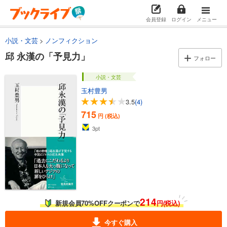
会員登録
ログイン
メニュー
小説・文芸
ノンフィクション
邱 永漢の「予見力」
フォロー
小説・文芸
玉村豊男
3.5
(4)
715
円 (税込)
3
pt
214
新規会員70%OFFクーポンで
円(税込)
今すぐ購入