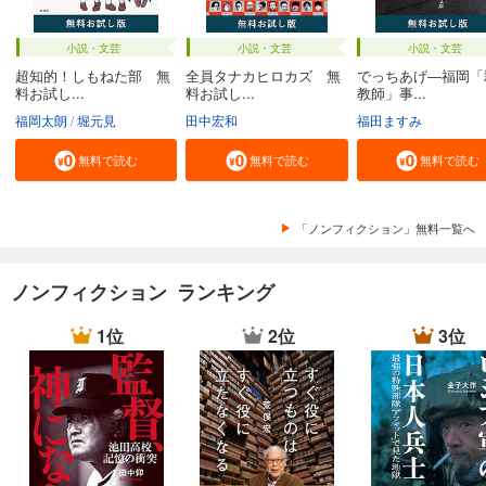
小説・文芸
小説・文芸
小説・文芸
超知的！しもねた部 無
全員タナカヒロカズ 無
でっちあげ―福岡「
料お試し...
料お試し...
教師」事...
福岡太朗
堀元見
田中宏和
福田ますみ
無料で読む
無料で読む
無料で読む
「ノンフィクション」無料一覧へ
ノンフィクション ランキング
1位
2位
3位