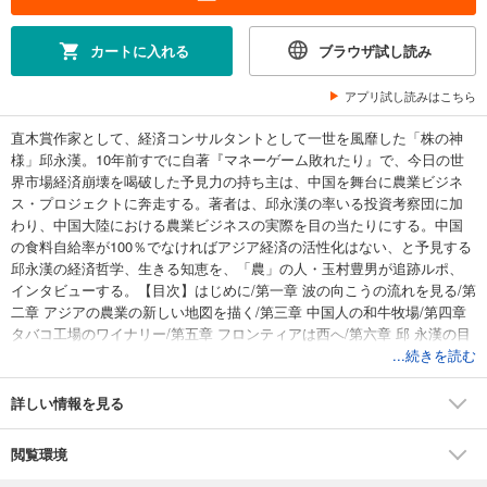
カートに入れる
ブラウザ試し読み
アプリ試し読みはこちら
直木賞作家として、経済コンサルタントとして一世を風靡した「株の神
様」邱永漢。10年前すでに自著『マネーゲーム敗れたり』で、今日の世
界市場経済崩壊を喝破した予見力の持ち主は、中国を舞台に農業ビジネ
ス・プロジェクトに奔走する。著者は、邱永漢の率いる投資考察団に加
わり、中国大陸における農業ビジネスの実際を目の当たりにする。中国
の食料自給率が100％でなければアジア経済の活性化はない、と予見する
邱永漢の経済哲学、生きる知恵を、「農」の人・玉村豊男が追跡ルポ、
インタビューする。【目次】はじめに/第一章 波の向こうの流れを見る/第
二章 アジアの農業の新しい地図を描く/第三章 中国人の和牛牧場/第四章
タバコ工場のワイナリー/第五章 フロンティアは西へ/第六章 邱 永漢の目
のつけどころ/第七章 十年後の中国と世界はどうなっているか/あとがきに
...続きを読む
代えて――八十五歳の誕生日会/邱 永漢の略年譜
詳しい情報を見る
閲覧環境