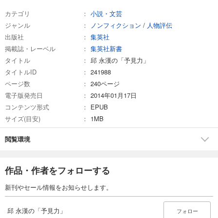
カテゴリ
小説・文芸
ジャンル
ノンフィクション
/
人物評伝
出版社
集英社
掲載誌・レーベル
集英社新書
タイトル
邱 永漢の「予見力」
タイトルID
241988
ページ数
240ページ
電子版発売日
2014年01月17日
コンテンツ形式
EPUB
サイズ(目安)
1MB
閲覧環境
作品・作者をフォローする
新刊やセール情報をお知らせします。
邱 永漢の「予見力」
フォロー