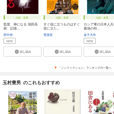
小説・文芸
小説・文芸
小説・文芸
監督、神になる 池田高
すぐ役に立つものはすぐ
ロシア軍の日本人
校 記憶...
役に立た...
最強の特...
田中仰
荒俣宏
金子大作
NEW
NEW
試し読み
試し読み
試し読み
「ノンフィクション」ランキングの一覧へ
玉村豊男 のこれもおすすめ