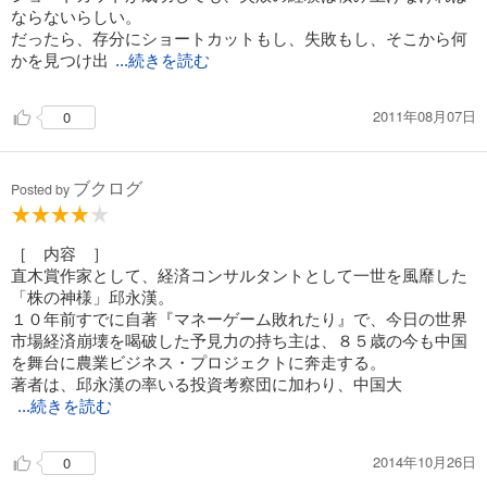
ならないらしい。
だったら、存分にショートカットもし、失敗もし、そこから何
かを見つけ出
...続きを読む
2011年08月07日
0
ブクログ
Posted by
［ 内容 ］
直木賞作家として、経済コンサルタントとして一世を風靡した
「株の神様」邱永漢。
１０年前すでに自著『マネーゲーム敗れたり』で、今日の世界
市場経済崩壊を喝破した予見力の持ち主は、８５歳の今も中国
を舞台に農業ビジネス・プロジェクトに奔走する。
著者は、邱永漢の率いる投資考察団に加わり、中国大
...続きを読む
2014年10月26日
0