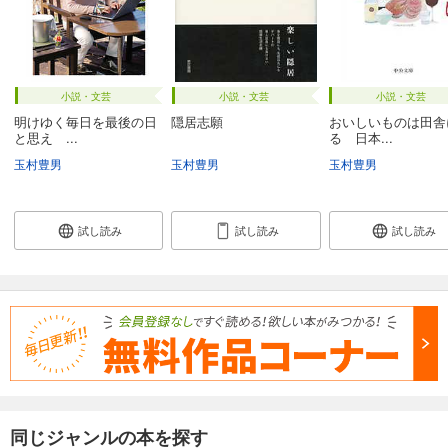
小説・文芸
小説・文芸
小説・文芸
明けゆく毎日を最後の日
隠居志願
おいしいものは田舎
と思え ...
る 日本...
玉村豊男
玉村豊男
玉村豊男
試し読み
試し読み
試し読み
同じジャンルの本を探す